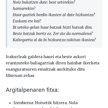
Noiz bukatzen dute: bost urterekin?
hamarrekin?
Haur guztiek berdin ikasten al dute hizkuntza?
Euskara ere bai?
Bi urteko gelan haur batzuk hizti hutsak dira.
Beste batzuk berriz ez. Zer ote da normalena?
Kaltegarria al da bi hizkuntza txikitan ikastea?
Irakurleak galdera hauei eta beste askori
erantzuteko baliagarriak diren hainbat ikerketa
esanguratsuren emaitzak aurkituko ditu
liburuan zehar.
Argitalpenaren fitxa:
Izenburua: Hotsetik hitzera. Nola