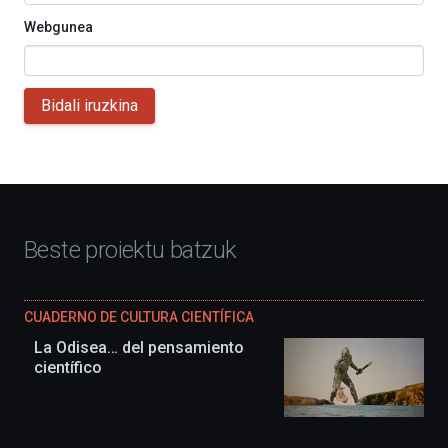
Webgunea
Bidali iruzkina
Beste proiektu batzuk
CUADERNO DE CULTURA CIENTÍFICA
La Odisea… del pensamiento
científico