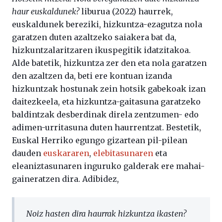
haur euskaldunek?
liburua (2022) haurrek,
euskaldunek bereziki, hizkuntza-ezagutza nola
garatzen duten azaltzeko saiakera bat da,
hizkuntzalaritzaren ikuspegitik idatzitakoa.
Alde batetik, hizkuntza zer den eta nola garatzen
den azaltzen da, beti ere kontuan izanda
hizkuntzak hostunak zein hotsik gabekoak izan
daitezkeela, eta hizkuntza-gaitasuna garatzeko
baldintzak desberdinak direla zentzumen- edo
adimen-urritasuna duten haurrentzat. Bestetik,
Euskal Herriko egungo gizartean pil-pilean
dauden
euskararen
,
elebitasunaren
eta
eleaniztasunaren inguruko galderak ere mahai-
gaineratzen dira. Adibidez,
Noiz hasten dira haurrak hizkuntza ikasten?