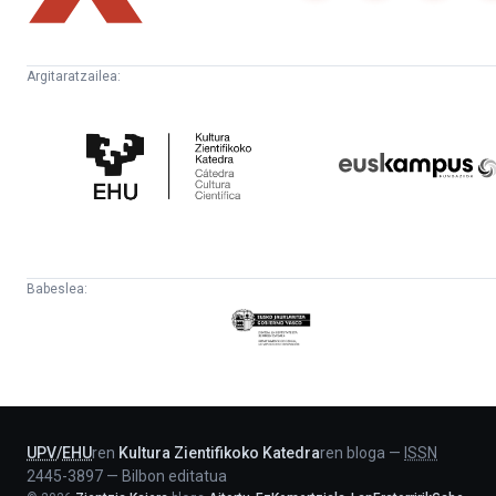
Argitaratzailea:
Kultura
Euskampus
Zientifikoko
Fundazioa
Katedra
Babeslea:
Eusko
Jaurlaritza
-
Lehendakaritza
UPV
/
EHU
ren
Kultura Zientifikoko Katedra
ren bloga
—
ISSN
2445-3897
—
Bilbon editatua