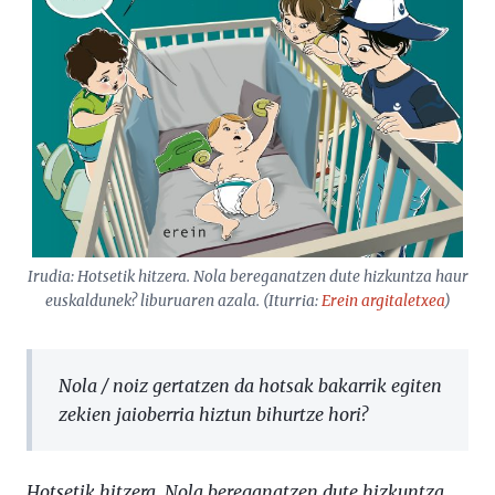
Irudia:
Hotsetik hitzera. Nola bereganatzen dute hizkuntza haur
euskaldunek?
liburuaren azala. (Iturria:
Erein argitaletxea
)
Nola / noiz gertatzen da hotsak bakarrik egiten
zekien jaioberria hiztun bihurtze hori?
Hotsetik hitzera. Nola bereganatzen dute hizkuntza