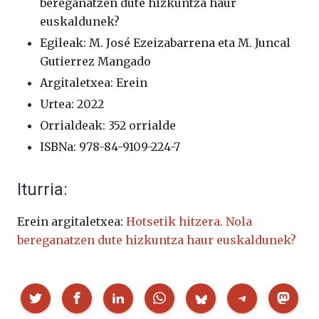
bereganatzen dute hizkuntza haur
euskaldunek?
Egileak: M. José Ezeizabarrena eta M. Juncal
Gutierrez Mangado
Argitaletxea: Erein
Urtea: 2022
Orrialdeak: 352 orrialde
ISBNa: 978-84-9109-224-7
Iturria:
Erein argitaletxea:
Hotsetik hitzera. Nola
bereganatzen dute hizkuntza haur euskaldunek?
Partekatu