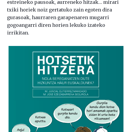
estreineko pausoak, aurreneko hitzak… mirari
txiki horiek noiz gertatuko zain egoten dira
gurasoak, haurraren garapenaren mugarri
gogoangarri diren horien lekuko izateko
irrikitan.