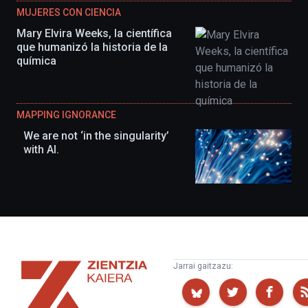
MUJERES CON CIENCIA
Mary Elvira Weeks, la científica
que humanizó la historia de la
química
MAPPING IGNORANCE
We are not ‘in the singularity’
with AI.
Zientzia
Jarrai gaitzazu:
Kaiera