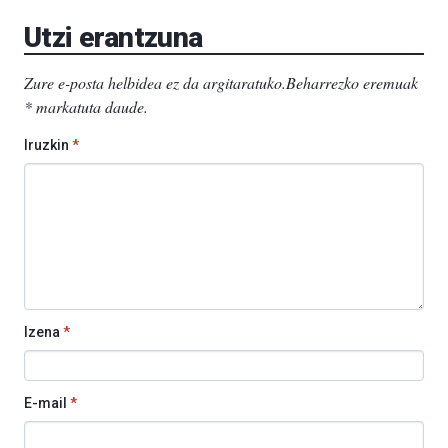
EHU…
Utzi erantzuna
Zure e-posta helbidea ez da argitaratuko.
Beharrezko eremuak
*
markatuta daude
.
Iruzkin
*
Izena
*
E-mail
*