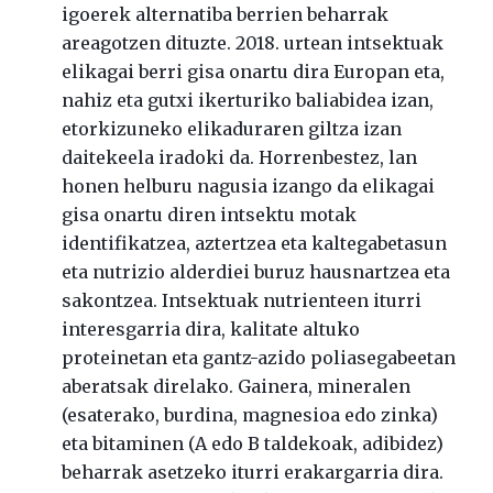
igoerek alternatiba berrien beharrak
areagotzen dituzte. 2018. urtean intsektuak
elikagai berri gisa onartu dira Europan eta,
nahiz eta gutxi ikerturiko baliabidea izan,
etorkizuneko elikaduraren giltza izan
daitekeela iradoki da. Horrenbestez, lan
honen helburu nagusia izango da elikagai
gisa onartu diren intsektu motak
identifikatzea, aztertzea eta kaltegabetasun
eta nutrizio alderdiei buruz hausnartzea eta
sakontzea. Intsektuak nutrienteen iturri
interesgarria dira, kalitate altuko
proteinetan eta gantz-azido poliasegabeetan
aberatsak direlako. Gainera, mineralen
(esaterako, burdina, magnesioa edo zinka)
eta bitaminen (A edo B taldekoak, adibidez)
beharrak asetzeko iturri erakargarria dira.