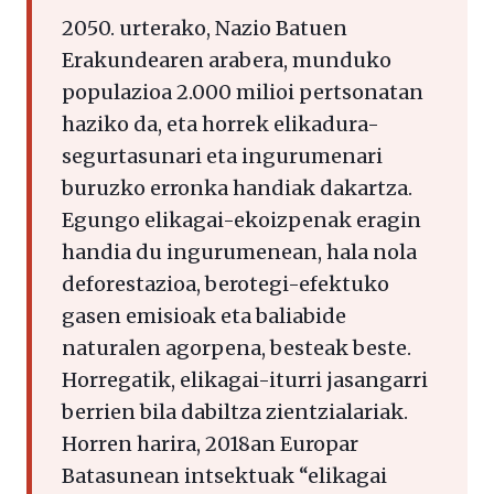
2050. urterako, Nazio Batuen
Erakundearen arabera, munduko
populazioa 2.000 milioi pertsonatan
haziko da, eta horrek elikadura-
segurtasunari eta ingurumenari
buruzko erronka handiak dakartza.
Egungo elikagai-ekoizpenak eragin
handia du ingurumenean, hala nola
deforestazioa, berotegi-efektuko
gasen emisioak eta baliabide
naturalen agorpena, besteak beste.
Horregatik, elikagai-iturri jasangarri
berrien bila dabiltza zientzialariak.
Horren harira, 2018an Europar
Batasunean intsektuak “elikagai