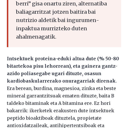
berri” gisa onartu ziren, alternatiba
baliagarritzat jotzen baitira bai
nutrizio aldetik bai ingurumen-
inpaktua murrizteko duten
ahalmenagatik.
Intsektuek proteina-eduki altua dute (% 50-80
bitartekoa pisu lehorrean), eta gainera gantz-
azido poliasegabe ugari dituzte, osasun
kardiobaskularrerako onuragarriak direnak
.
Era berean, burdina, magnesioa, zinka eta beste
mineral garrantzitsuak ematen dituzte, baita B
taldeko bitaminak eta A bitamina ere. Ez hori
bakarrik: ikerketek erakusten dute intsektuek
peptido bioaktiboak dituztela, propietate
antioxidatzaileak, antihipertentsiboak eta