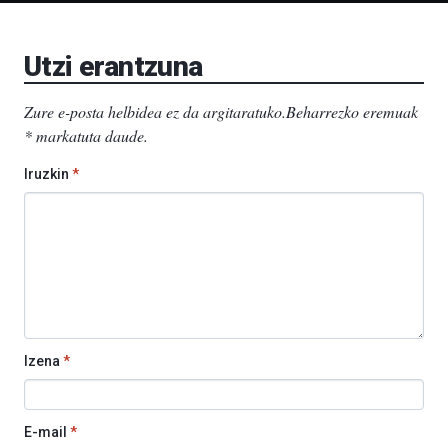
EHU…
Utzi erantzuna
Zure e-posta helbidea ez da argitaratuko.
Beharrezko eremuak
*
markatuta daude
.
Iruzkin
*
Izena
*
E-mail
*