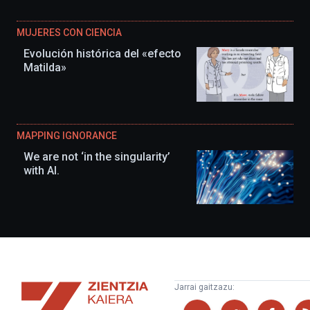
MUJERES CON CIENCIA
Evolución histórica del «efecto
Matilda»
MAPPING IGNORANCE
We are not ‘in the singularity’
with AI.
Zientzia
Jarrai gaitzazu:
Kaiera