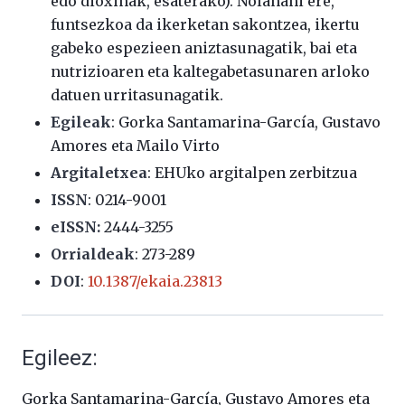
edo dioxinak, esaterako). Nolanahi ere,
funtsezkoa da ikerketan sakontzea, ikertu
gabeko espezieen aniztasunagatik, bai eta
nutrizioaren eta kaltegabetasunaren arloko
datuen urritasunagatik.
Egileak
: Gorka Santamarina-García, Gustavo
Amores eta Mailo Virto
Argitaletxea
: EHUko argitalpen zerbitzua
ISSN
:
0214-9001
eISSN:
2444-3255
Orrialdeak
: 273-289
DOI
:
10.1387/ekaia.23813
Egileez:
Gorka Santamarina-García, Gustavo Amores eta