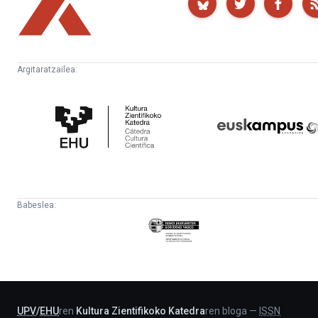
Argitaratzailea:
Kultura
Euskampus
Zientifikoko
Fundazioa
Katedra
Babeslea:
Eusko
Jaurlaritza
-
Lehendakaritza
UPV
/
EHU
ren
Kultura Zientifikoko Katedra
ren bloga
—
ISSN