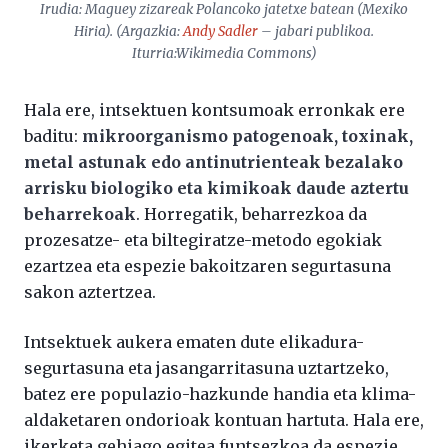
Irudia: Maguey zizareak Polancoko jatetxe batean (Mexiko
Hiria). (Argazkia:
Andy Sadler
– jabari publikoa.
Iturria:Wikimedia Commons)
Hala ere, intsektuen kontsumoak erronkak ere
baditu:
mikroorganismo patogenoak, toxinak,
metal astunak edo antinutrienteak bezalako
arrisku biologiko eta kimikoak daude aztertu
beharrekoak
. Horregatik, beharrezkoa da
prozesatze- eta biltegiratze-metodo egokiak
ezartzea eta espezie bakoitzaren segurtasuna
sakon aztertzea.
Intsektuek aukera ematen dute elikadura-
segurtasuna eta jasangarritasuna uztartzeko,
batez ere populazio-hazkunde handia eta klima-
aldaketaren ondorioak kontuan hartuta. Hala ere,
ikerketa gehiago egitea funtsezkoa da espezie