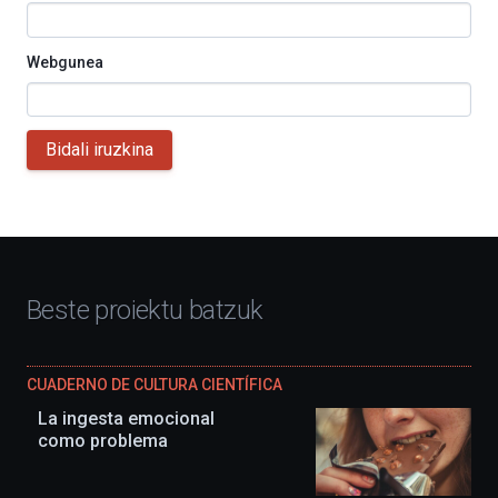
Webgunea
Bidali iruzkina
Beste proiektu batzuk
CUADERNO DE CULTURA CIENTÍFICA
La ingesta emocional
como problema