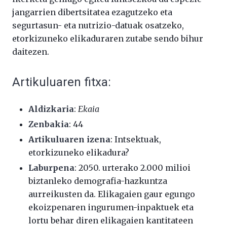
jangarrien dibertsitatea ezagutzeko eta
segurtasun- eta nutrizio-datuak osatzeko,
etorkizuneko elikaduraren zutabe sendo bihur
daitezen.
Artikuluaren fitxa:
Aldizkaria
:
Ekaia
Zenbakia
: 44
Artikuluaren izena
: Intsektuak,
etorkizuneko elikadura?
Laburpena
: 2050. urterako 2.000 milioi
biztanleko demografia-hazkuntza
aurreikusten da. Elikagaien gaur egungo
ekoizpenaren ingurumen-inpaktuek eta
lortu behar diren elikagaien kantitateen