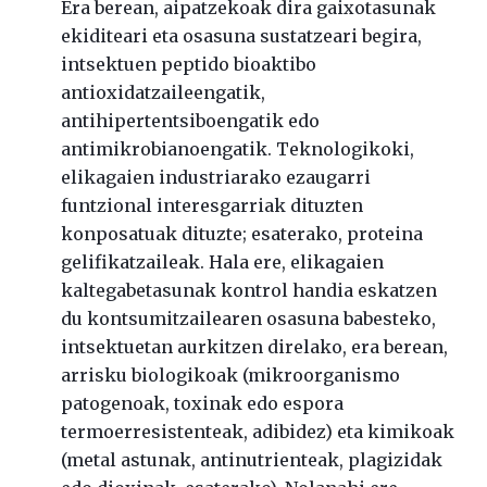
Era berean, aipatzekoak dira gaixotasunak
ekiditeari eta osasuna sustatzeari begira,
intsektuen peptido bioaktibo
antioxidatzaileengatik,
antihipertentsiboengatik edo
antimikrobianoengatik. Teknologikoki,
elikagaien industriarako ezaugarri
funtzional interesgarriak dituzten
konposatuak dituzte; esaterako, proteina
gelifikatzaileak. Hala ere, elikagaien
kaltegabetasunak kontrol handia eskatzen
du kontsumitzailearen osasuna babesteko,
intsektuetan aurkitzen direlako, era berean,
arrisku biologikoak (mikroorganismo
patogenoak, toxinak edo espora
termoerresistenteak, adibidez) eta kimikoak
(metal astunak, antinutrienteak, plagizidak