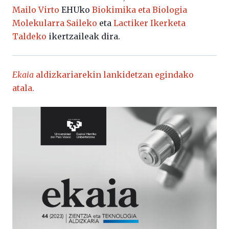
Mailo Virto
EHUko
Biokimika eta Biologia
Molekularra Saileko
eta
Lactiker Ikerketa
Taldeko
ikertzaileak dira.
Ekaia
aldizkariarekin lankidetzan egindako
atala.