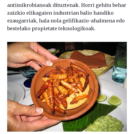
antimikrobianoak dituztenak. Horri gehitu behar
zaizkio elikagaien industrian balio handiko
ezaugarriak, hala nola gelifikazio-ahalmena edo
bestelako propietate teknologikoak.