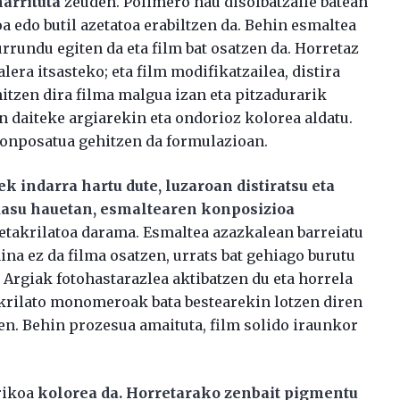
arrituta
zeuden. Polimero hau disolbatzaile batean
oa edo butil azetatoa erabiltzen da. Behin esmaltea
urrundu egiten da eta film bat osatzen da. Horretaz
lera itsasteko; eta film modifikatzailea, distira
hitzen dira filma malgua izan eta pitzadurarik
n daiteke argiarekin eta ondorioz kolorea aldatu.
konposatua gehitzen da formulazioan.
 indarra hartu dute, luzaroan distiratsu eta
asu hauetan, esmaltearen konposizioa
 metakrilatoa darama. Esmaltea azazkalean barreiatu
aina ez da filma osatzen, urrats bat gehiago burutu
. Argiak fotohastarazlea aktibatzen du eta horrela
krilato monomeroak bata bestearekin lotzen diren
en. Behin prozesua amaituta, film solido iraunkor
rikoa
kolorea da. Horretarako zenbait pigmentu