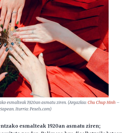
ako esmalteak 1920an asmatu ziren. (Argazkia:
Chu Chup Hinh
–
ziapean. Iturria: Pexels.com)
entzako esmalteak 1920an asmatu ziren;