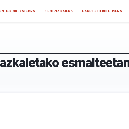
IENTIFIKOKO KATEDRA
ZIENTZIA KAIERA
HARPIDETU BULETINERA
zazkaletako esmalteetan