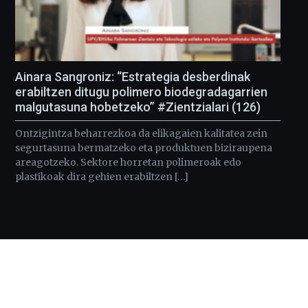
Ainara Sangroniz: “Estrategia desberdinak
erabiltzen ditugu polimero biodegradagarrien
malgutasuna hobetzeko” #Zientzialari (126)
Ontzigintza beharrezkoa da elikagaien kalitatea zein
segurtasuna bermatzeko eta produktuen biziraupena
areagotzeko. Sektore horretan polimeroak edo
plastikoak dira gehien erabiltzen […]