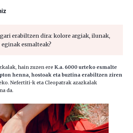
niz
ri erabiltzen dira: kolore argiak, ilunak,
e eginak esmalteak?
zkalak, hain zuzen ere
K.a. 6000 urteko esmalte
ipton henna, hostoak eta buztina erabiltzen ziren
ko. Nefertiti-k eta Cleopatrak azazkalak
na da.