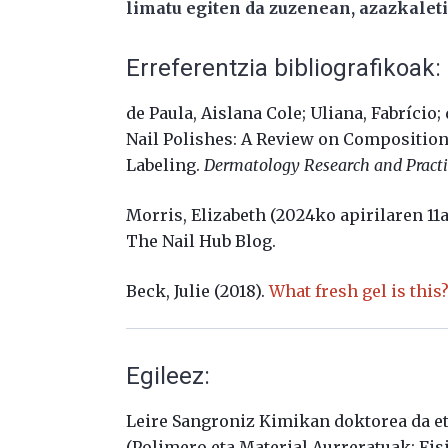
limatu egiten da zuzenean, azazkalet
Erreferentzia bibliografikoak:
de Paula, Aislana Cole; Uliana, Fabrício; d
Nail Polishes: A Review on Compositio
Labeling.
Dermatology Research and Practi
Morris, Elizabeth (2024ko apirilaren 11a
The Nail Hub Blog.
Beck, Julie (2018).
What fresh gel is this
Egileez:
Leire Sangroniz Kimikan doktorea da 
(Polimero eta Material Aurreratuak: Fis