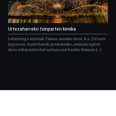
Urtezaharreko txinparten kimika
Lehenengo suziriak Txinan asmatu ziren, K.a. 250 urte
inguruan. Suziri hauek prestatzeko, eztanda egiten
duen substantzia bat sartzen zen banbu-kimuan […]