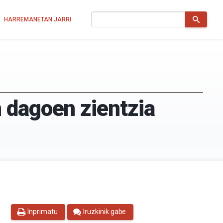
Bilatu
HARREMANETAN JARRI
 dagoen zientzia
Inprimatu
Iruzkinik gabe