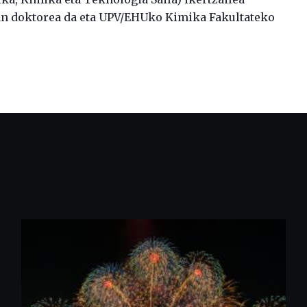
 doktorea da eta UPV/EHUko Kimika Fakultateko