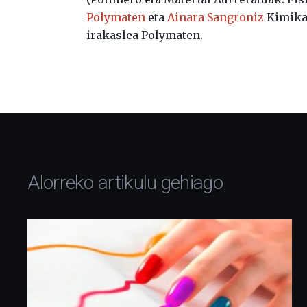
Polymaten
eta
Ainara Sangroniz
Kimikan
irakaslea Polymaten.
Alorreko artikulu gehiago