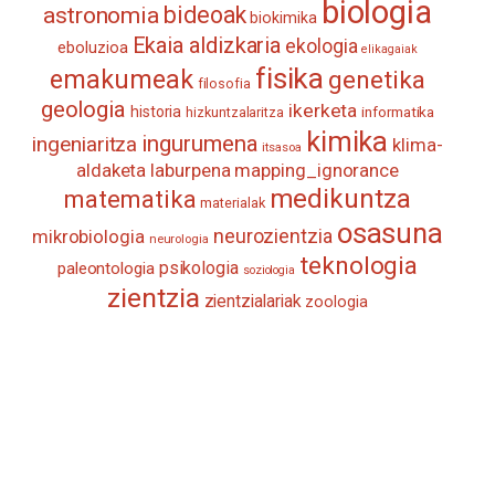
biologia
astronomia
bideoak
biokimika
Ekaia aldizkaria
ekologia
eboluzioa
elikagaiak
fisika
emakumeak
genetika
filosofia
geologia
ikerketa
historia
informatika
hizkuntzalaritza
kimika
ingurumena
ingeniaritza
klima-
itsasoa
aldaketa
laburpena
mapping_ignorance
medikuntza
matematika
materialak
osasuna
neurozientzia
mikrobiologia
neurologia
teknologia
psikologia
paleontologia
soziologia
zientzia
zientzialariak
zoologia