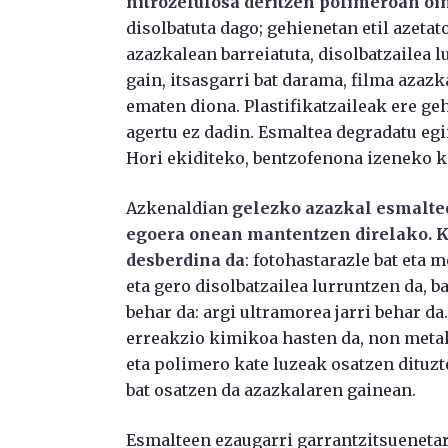
nitrozelulosa deritzen polimeroan oin
disolbatuta dago; gehienetan etil azetat
azazkalean barreiatuta, disolbatzailea l
gain, itsasgarri bat darama, filma azazka
ematen diona. Plastifikatzaileak ere ge
agertu ez dadin. Esmaltea degradatu egi
Hori ekiditeko, bentzofenona izeneko 
Azkenaldian
gelezko azazkal esmalteek
egoera onean mantentzen direlako. K
desberdina
da
: fotohastarazle bat eta
eta gero disolbatzailea lurruntzen da, b
behar da: argi ultramorea jarri behar da
erreakzio kimikoa hasten da, non meta
eta polimero kate luzeak osatzen dituzt
bat osatzen da azazkalaren gainean.
Esmalteen ezaugarri garrantzitsueneta