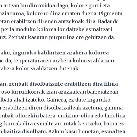
 artean burdin oxidoa dago, kolore gorri eta
rozianuroa, kolore urdina ematen duena. Pigmentu
ietan erabiltzen direnen antzekoak dira. Badaude
: perla moduko kolorea lor daiteke esmalteari
uz. Zenbait kasutan purpurina ere gehitzen da.
rako,
inguruko baldintzen arabera kolorea
u da, tenperaturaren arabera kolorea aldatzen
rabera kolorea aldatzen dutenak.
, zenbait disolbatzaile erabiltzen dira filma
a oso lurrunkorrak izan azazkalean barreiatzean
lbatu ahal izateko. Gainera, ez dute inguruko
n erabiltzen diren disolbatzaileak azetona, gamma-
enbait oliorekin batera; errizino-olioa edo lanolina,
gikorrak dira esmalte arruntak kentzeko, baina ez
baitira disolbatu.
Azken kasu honetan,
esmaltea