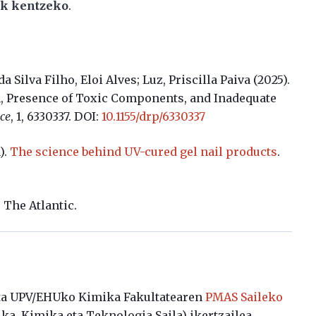
ik kentzeko
.
a Silva Filho, Eloi Alves; Luz, Priscilla Paiva (2025).
n, Presence of Toxic Components, and Inadequate
ce
, 1, 6330337. DOI:
10.1155/drp/6330337
).
The science behind UV-cured gel nail products
.
?
The Atlantic.
eta UPV/EHUko Kimika Fakultatearen
PMAS Saileko
ika, Kimika eta Teknologia Saila) ikertzailea