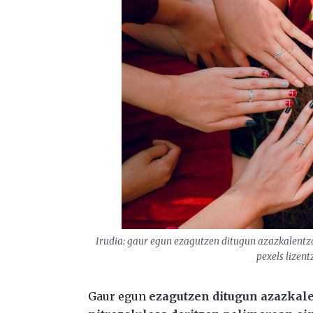
Irudia: gaur egun ezagutzen ditugun azazkalentz
pexels lizent
Gaur egun
ezagutzen ditugun azazkal