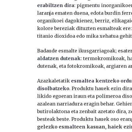
erabiltzen dira
: pigmentu inorganikoen
laranja ematen duena, edota burdin fer
organikoei dagokienez, berriz, elikaga
kolore bereziak dituzten esmalteak ere
titanio dioxidoa edo mika xehatua gehit
Badaude esmalte ikusgarriagoak; esate
aldatzen dutenak
: termokromikoak, ha
dutenak, eta fotokromikoak, argiaren a
Azazkaletatik
esmaltea kentzeko orduan
disolbatzeko
. Produktu hauek ezin dir
likido egoeran iraun eta polimeroa diso
azalean narriadura eragin behar. Gehie
butirolaktona eta zenbait azetato dira, z
besteak beste. Produktu hauek oso eran
gelezko esmalteen kasuan, haiek ezin 