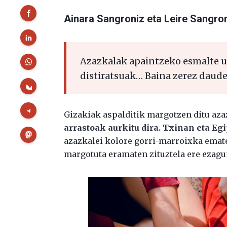
Ainara Sangroniz eta Leire Sangro
Azazkalak apaintzeko esmalte uga
distiratsuak… Baina zerez daud
Gizakiak aspalditik margotzen ditu aza
arrastoak aurkitu dira. Txinan eta Eg
azazkalei kolore gorri-marroixka emate
margotuta eramaten zituztela ere ezagu