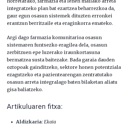
horretarako, farmazia eta lehen mailako arreta
integratzeko plan bat ezartzea beharrezkoa da,
gaur egun osasun sistemek dituzten erronkei
erantzun berritzaile eta eraginkorra emateko.
Argi dago farmazia komunitarioa osasun
sistemaren funtsezko eragilea dela, osasun
zerbitzuen epe luzerako iraunkortasuna
bermatzea susta baitezake. Bada garaia dauden
oztopoak gainditzeko, sektore honen potentziala
ezagutzeko eta pazientearengan zentratutako
osasun arreta integralago baten bilaketan aliatu
gisa baliatzeko.
Artikuluaren fitxa:
Aldizkaria
:
Ekaia