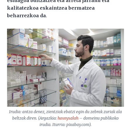
estuagoa bultzatzea eta arreta jarraitu eta
kalitatezkoa eskaintzea bermatzea
beharrezkoa da
.
Irudia: antza denez, zientziak ebatzi egin du zebrak zuriak ala
beltzak diren. (Argazkia:
hosnysalah
– domeinu publikoko
irudia. Iturria: pixabay.com).