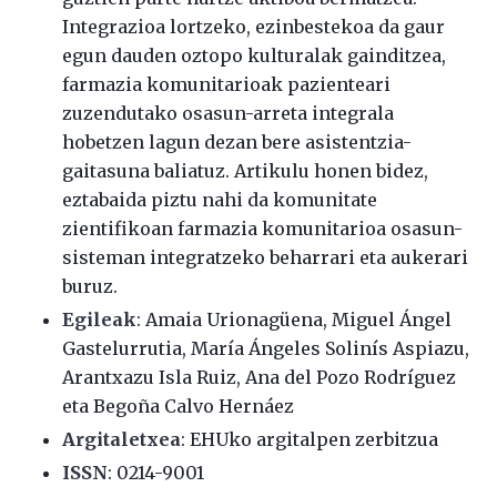
Integrazioa lortzeko, ezinbestekoa da gaur
egun dauden oztopo kulturalak gainditzea,
farmazia komunitarioak pazienteari
zuzendutako osasun-arreta integrala
hobetzen lagun dezan bere asistentzia-
gaitasuna baliatuz. Artikulu honen bidez,
eztabaida piztu nahi da komunitate
zientifikoan farmazia komunitarioa osasun-
sisteman integratzeko beharrari eta aukerari
buruz.
Egileak
: Amaia Urionagüena, Miguel Ángel
Gastelurrutia, María Ángeles Solinís Aspiazu,
Arantxazu Isla Ruiz, Ana del Pozo Rodríguez
eta Begoña Calvo Hernáez
Argitaletxea
: EHUko argitalpen zerbitzua
ISSN
:
0214-9001