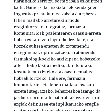
haraindiko zerbitzu sorta zabala eskaintzen
baitu. Gainera, farmazialariek sendagaien
inguruko prestakuntza zabala dute; beraz,
lehen mailako arretarekin modu
eraginkorrean integratuz, farmazia
komunitarioek pazientearen osasun-arreta
hobea eskaintzen lagundu dezakete, eta
horrek aukera ematen du tratamendu-
erregimenak optimizatzeko, tratamendu
farmakologikoekiko atxikipena hobetzeko,
alferrikako bisita medikoekin lotutako
kostuak murrizteko eta osasun emaitza
hobeak lortzeko. Hala ere, farmazia
komunitarioa eta lehen mailako osasun-
arreta integratzeko, beharrezkoa izango da
jarduera-protokolo bateratuak ezartzea, rol
argiak definitzea eta inplikatutako eragile
guztien parte hartze aktiboa bermatzea.