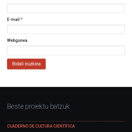
E-mail
*
Webgunea
Bidali iruzkina
Beste proiektu batzuk
CUADERNO DE CULTURA CIENTÍFICA