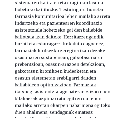
sistemaren kalitatea eta eraginkortasuna
hobetuko bailituzke. Testuinguru honetan,
farmazia komunitarioa lehen mailako arreta
indartzeko eta pazientearen koordinazio
asistentziala hobetzeko gai den baliabide
baliotsua izan daiteke. Herritarrengandik
hurbil eta eskuragarri kokatuta dagoenez,
farmaziak funtsezko zeregina izan dezake
osasunaren sustapenean, gaixotasunaren
prebentzioan, osasun-arazoen detekzioan,
gaixotasun kronikoen kudeaketan eta
osasun-sistemetan erabilgarri dauden
baliabideen optimizazioan. Farmaziak
ikuspegi asistentzialago baterantz izan duen
bilakaerak azpimarratu egitren du lehen
mailako arretan ekarpen nabarmena egiteko
duen ahalmena, sendagaiak emateaz