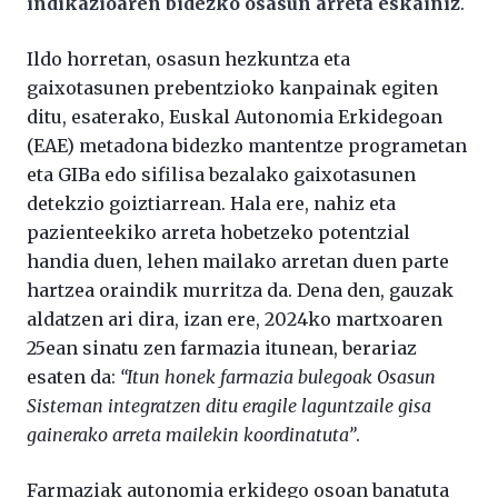
indikazioaren bidezko osasun arreta eskainiz
.
Ildo horretan, osasun hezkuntza eta
gaixotasunen prebentzioko kanpainak egiten
ditu, esaterako, Euskal Autonomia Erkidegoan
(EAE) metadona bidezko mantentze programetan
eta GIBa edo sifilisa bezalako gaixotasunen
detekzio goiztiarrean. Hala ere, nahiz eta
pazienteekiko arreta hobetzeko potentzial
handia duen, lehen mailako arretan duen parte
hartzea oraindik murritza da. Dena den, gauzak
aldatzen ari dira, izan ere, 2024ko martxoaren
25ean sinatu zen farmazia itunean, berariaz
esaten da:
“Itun honek farmazia bulegoak Osasun
Sisteman integratzen ditu eragile laguntzaile gisa
gainerako arreta mailekin koordinatuta”
.
Farmaziak autonomia erkidego osoan banatuta