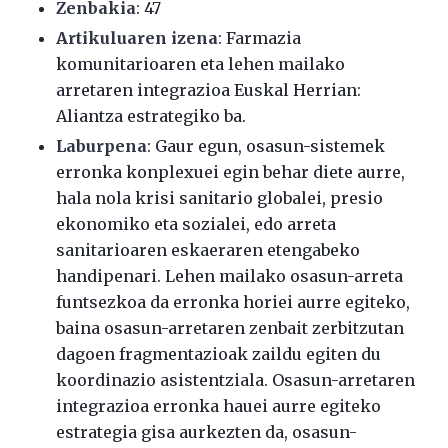
Zenbakia
: 47
Artikuluaren izena
: Farmazia
komunitarioaren eta lehen mailako
arretaren integrazioa Euskal Herrian:
Aliantza estrategiko ba.
Laburpena
: Gaur egun, osasun-sistemek
erronka konplexuei egin behar diete aurre,
hala nola krisi sanitario globalei, presio
ekonomiko eta sozialei, edo arreta
sanitarioaren eskaeraren etengabeko
handipenari. Lehen mailako osasun-arreta
funtsezkoa da erronka horiei aurre egiteko,
baina osasun-arretaren zenbait zerbitzutan
dagoen fragmentazioak zaildu egiten du
koordinazio asistentziala. Osasun-arretaren
integrazioa erronka hauei aurre egiteko
estrategia gisa aurkezten da, osasun-