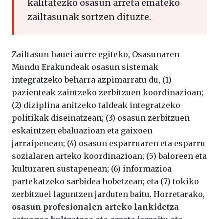
kalitatezko osasun arreta emateko
zailtasunak sortzen dituzte.
Zailtasun hauei aurre egiteko, Osasunaren
Mundu Erakundeak osasun sistemak
integratzeko beharra azpimarratu du, (1)
pazienteak zaintzeko zerbitzuen koordinazioan;
(2) diziplina anitzeko taldeak integratzeko
politikak diseinatzean; (3) osasun zerbitzuen
eskaintzen ebaluazioan eta gaixoen
jarraipenean; (4) osasun esparruaren eta esparru
sozialaren arteko koordinazioan; (5) baloreen eta
kulturaren sustapenean; (6) informazioa
partekatzeko sarbidea hobetzean; eta (7) tokiko
zerbitzuei laguntzen jarduten baitu. Horretarako,
osasun profesionalen arteko lankidetza