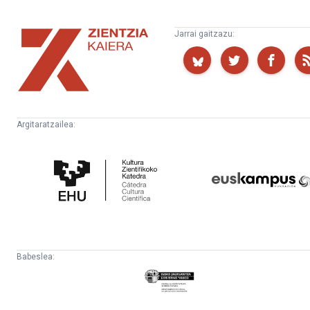
Zientzia
Jarrai gaitzazu:
Kaiera
Argitaratzailea:
Kultura
Euskampus
Zientifikoko
Fundazioa
Katedra
Babeslea:
Eusko
Jaurlaritza
-