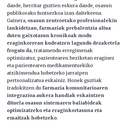
daude, herritar guztien eskura daude, osasun
publikorako funtsezkoa izan daitekeena.
Gainera,
osasun zentroetako profesionalekin
lankidetzan, farmaziak prebalentzia altua
duten gaixotasun kronikoak modu
eraginkorrean kudeatzen lagundu dezaketela
frogatu da
, tratamendu erregimenak
optimizatuz, pazientearen heziketan eraginez
eta pazientearen medikamentuekiko
atxikimendua hobetzeko jarraipen
pertsonalizatua eskainiz. Honek guztiak
iradokitzen du
farmazia komunitarioaren
integrazioa aukera handiak eskaintzen
dituela osasun sistemaren baliabideak
optimizatzeko eta eraginkortasuna eta
emaitzak hobetzeko
.