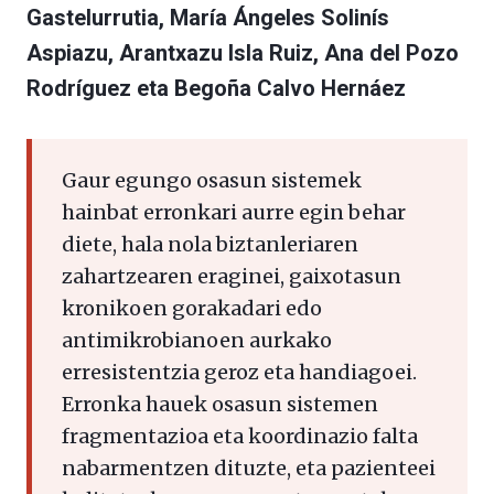
Gastelurrutia, María Ángeles Solinís
Aspiazu, Arantxazu Isla Ruiz, Ana del Pozo
Rodríguez eta Begoña Calvo Hernáez
Gaur egungo osasun sistemek
hainbat erronkari aurre egin behar
diete, hala nola biztanleriaren
zahartzearen eraginei, gaixotasun
kronikoen gorakadari edo
antimikrobianoen aurkako
erresistentzia geroz eta handiagoei.
Erronka hauek osasun sistemen
fragmentazioa eta koordinazio falta
nabarmentzen dituzte, eta pazienteei