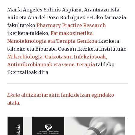
María Ángeles Solinís Aspiazu, Arantxazu Isla
Ruiz eta Ana del Pozo Rodríguez EHUko farmazia
fakultateko
Pharmacy Practice Research
ikerketa-taldeko,
Farmakozinetika,
Nanoteknologia eta Terapia Genikoa
ikerketa-
taldeko eta Bioaraba Osasun Ikerketa Institutuko
Mikrobiologia, Gaixotasun Infekziosoak,
Antimikrobianoak eta Gene Terapia
taldeko
ikertzaileak dira
Ekaia
aldizkariarekin lankidetzan egindako
atala.