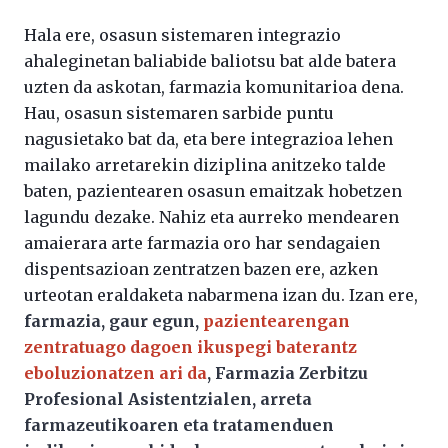
Hala ere, osasun sistemaren integrazio
ahaleginetan baliabide baliotsu bat alde batera
uzten da askotan, farmazia komunitarioa dena.
Hau, osasun sistemaren sarbide puntu
nagusietako bat da, eta bere integrazioa lehen
mailako arretarekin diziplina anitzeko talde
baten, pazientearen osasun emaitzak hobetzen
lagundu dezake. Nahiz eta aurreko mendearen
amaierara arte farmazia oro har sendagaien
dispentsazioan zentratzen bazen ere, azken
urteotan eraldaketa nabarmena izan du. Izan ere,
farmazia, gaur egun,
pazientearengan
zentratuago dagoen ikuspegi baterantz
eboluzionatzen ari da
, Farmazia Zerbitzu
Profesional Asistentzialen, arreta
farmazeutikoaren eta tratamenduen