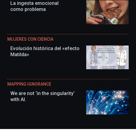
La ingesta emocional
como problema
MUJERES CON CIENCIA
Evolución histórica del «efecto
Matilda»
MAPPING IGNORANCE
We are not ‘in the singularity’
with AI.