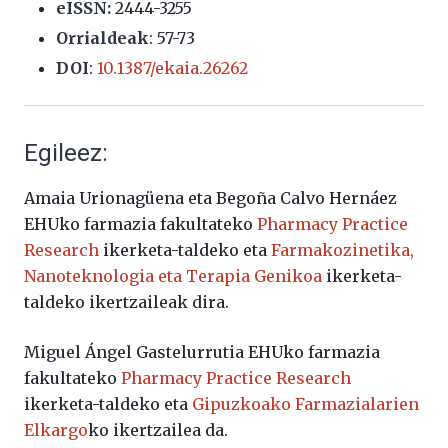
eISSN:
2444-3255
Orrialdeak
: 57-73
DOI
:
10.1387/ekaia.26262
Egileez:
Amaia Urionagüena eta Begoña Calvo Hernáez
EHUko farmazia fakultateko
Pharmacy Practice
Research
ikerketa-taldeko eta
Farmakozinetika,
Nanoteknologia eta Terapia Genikoa
ikerketa-
taldeko ikertzaileak dira.
Miguel Ángel Gastelurrutia EHUko farmazia
fakultateko
Pharmacy Practice Research
ikerketa-taldeko eta
Gipuzkoako Farmazialarien
Elkargo
ko ikertzailea da.