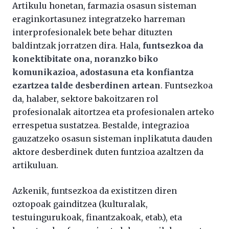
Artikulu honetan, farmazia osasun sisteman
eraginkortasunez integratzeko harreman
interprofesionalek bete behar dituzten
baldintzak jorratzen dira. Hala,
funtsezkoa da
konektibitate ona, noranzko biko
komunikazioa, adostasuna eta konfiantza
ezartzea talde desberdinen artean
. Funtsezkoa
da, halaber, sektore bakoitzaren rol
profesionalak aitortzea eta profesionalen arteko
errespetua sustatzea. Bestalde, integrazioa
gauzatzeko osasun sisteman inplikatuta dauden
aktore desberdinek duten funtzioa azaltzen da
artikuluan.
Azkenik, funtsezkoa da existitzen diren
oztopoak gainditzea (kulturalak,
testuingurukoak, finantzakoak, etab.), eta