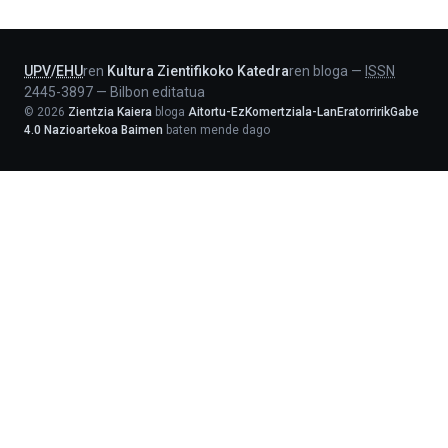
Lehendakaritza
UPV
/
EHU
ren
Kultura Zientifikoko Katedra
ren bloga
—
ISSN
2445-3897
—
Bilbon editatua
©
2026
Zientzia Kaiera
bloga
Aitortu-EzKomertziala-LanEratorririkGabe
4.0 Nazioartekoa Baimen
baten mende dago