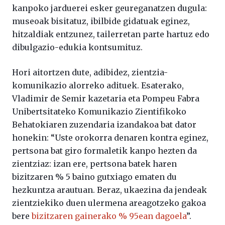
kanpoko jarduerei esker geureganatzen dugula:
museoak bisitatuz, ibilbide gidatuak eginez,
hitzaldiak entzunez, tailerretan parte hartuz edo
dibulgazio-edukia kontsumituz.
Hori aitortzen dute, adibidez, zientzia-
komunikazio alorreko adituek. Esaterako,
Vladimir de Semir kazetaria eta Pompeu Fabra
Unibertsitateko Komunikazio Zientifikoko
Behatokiaren zuzendaria izandakoa bat dator
honekin: “Uste orokorra denaren kontra eginez,
pertsona bat giro formaletik kanpo hezten da
zientziaz: izan ere, pertsona batek haren
bizitzaren % 5 baino gutxiago ematen du
hezkuntza arautuan. Beraz, ukaezina da jendeak
zientziekiko duen ulermena areagotzeko gakoa
bere
bizitzaren gainerako % 95ean dagoela
”.