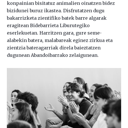
konpainian bisitatuz animalien oinatzen bidez
bizidunei buruz ikastea. Disfrutatzen dugu
bakarrizketa zientifiko batek barre algarak
eragitean Bidebarrieta Liburutegiko
eserlekuetan. Harritzen gara, gure seme-
alabekin batera, malabareak eginez zirkua eta
zientzia bateragarriak direla baieztatzen
dugunean Abandoibarrako zelaigunean.