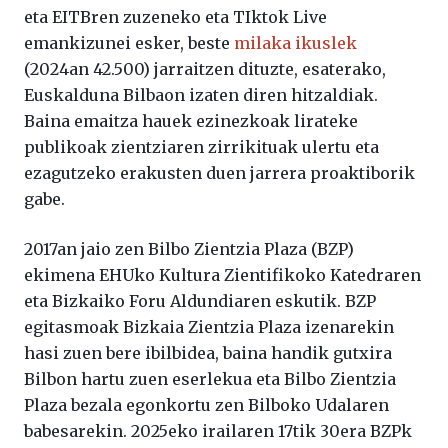
eta EITBren zuzeneko eta TIktok Live
emankizunei esker, beste
milaka ikuslek
(2024an 42.500) jarraitzen dituzte, esaterako,
Euskalduna Bilbaon izaten diren hitzaldiak.
Baina emaitza hauek ezinezkoak lirateke
publikoak zientziaren zirrikituak ulertu eta
ezagutzeko erakusten duen jarrera proaktiborik
gabe.
2017an jaio zen Bilbo Zientzia Plaza (BZP)
ekimena EHUko Kultura Zientifikoko Katedraren
eta Bizkaiko Foru Aldundiaren eskutik. BZP
egitasmoak Bizkaia Zientzia Plaza izenarekin
hasi zuen bere ibilbidea, baina handik gutxira
Bilbon hartu zuen eserlekua eta Bilbo Zientzia
Plaza bezala egonkortu zen Bilboko Udalaren
babesarekin. 2025eko irailaren 17tik 30era BZPk