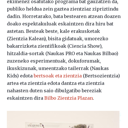
ekimenez osatutako programa bat gauzatzen da,
publiko heldua zein gaztea zientziaz zipriztindu
dadin. Horretarako, bata bestearen atzean doazen
doako espektakuluak eskaintzen dira hiru bat
astetan. Besteak beste, kale erakusketak
(Zientzia Kalean), bisita gidatuak, umorezko
bakarrizketa zientifikoak (Ciencia Show),
hitzaldia-sortak (Naukas PRO eta Naukas Bilbao)
zuzeneko esperimentuak, dokuforumak,
ikuskizunak, umeentzako tailerrak (Naukas
Kids) edota
bertsoak eta zientzia
(Bertsozientzia)
artea eta zientzia edota dantza eta zientzia
nahasten duten saio dibulgatibo bereziak
eskaintzen dira
Bilbo Zientzia Plazan
.