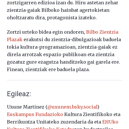
zortzigarren edizioa izan du. Hiru astetan zehar
zientzia-gaiak Bilboko hainbat agertokietan
oholtzaratu dira, protagonista izateko.
Zortzi urteko bidea egin ondoren,
Bilbo Zientzia
Plazak
erakutsi du zientzia-dibulgazioak baduela
tokia kultura-programazioan, zientzia-gaiak ez
direla arrotzak espazio publikoan eta zientzia
gozatuz gure ezagutza handitzeko gai garela ere.
Finean, zientziak ere baduela plaza.
Egileaz:
Uxune Martinez (
@uxunem.bsky.social
)
Euskampus Fundazioko
Kultura Zientifikoko eta
Berrikuntza Unitateko zuzendaria da eta
EHUko