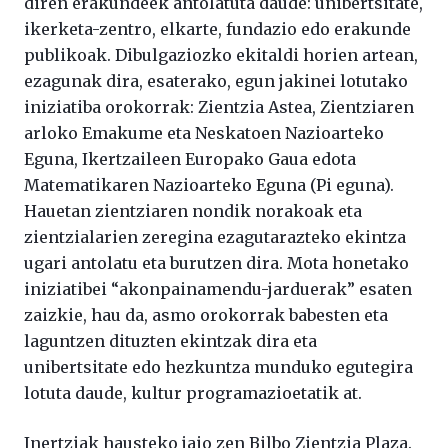
diren erakundeek antolatuta daude: unibertsitate,
ikerketa-zentro, elkarte, fundazio edo erakunde
publikoak. Dibulgaziozko ekitaldi horien artean,
ezagunak dira, esaterako, egun jakinei lotutako
iniziatiba orokorrak: Zientzia Astea, Zientziaren
arloko Emakume eta Neskatoen Nazioarteko
Eguna, Ikertzaileen Europako Gaua edota
Matematikaren Nazioarteko Eguna (Pi eguna).
Hauetan zientziaren nondik norakoak eta
zientzialarien zeregina ezagutarazteko ekintza
ugari antolatu eta burutzen dira. Mota honetako
iniziatibei “akonpainamendu-jarduerak” esaten
zaizkie, hau da, asmo orokorrak babesten eta
laguntzen dituzten ekintzak dira eta
unibertsitate edo hezkuntza munduko egutegira
lotuta daude, kultur programazioetatik at.
Inertziak hausteko jaio zen Bilbo Zientzia Plaza.