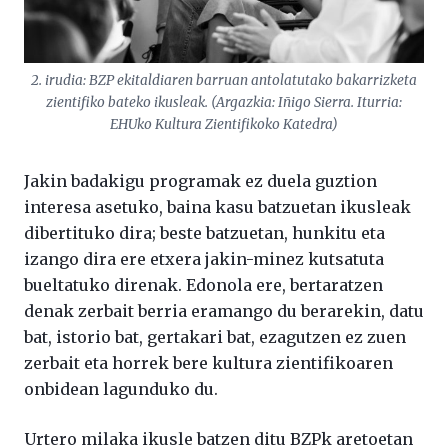
2. irudia: BZP ekitaldiaren barruan antolatutako bakarrizketa
zientifiko bateko ikusleak. (Argazkia: Iñigo Sierra. Iturria:
EHUko Kultura Zientifikoko Katedra)
Jakin badakigu programak ez duela guztion
interesa asetuko, baina kasu batzuetan ikusleak
dibertituko dira; beste batzuetan, hunkitu eta
izango dira ere etxera jakin-minez kutsatuta
bueltatuko direnak. Edonola ere, bertaratzen
denak zerbait berria eramango du berarekin, datu
bat, istorio bat, gertakari bat, ezagutzen ez zuen
zerbait eta horrek bere kultura zientifikoaren
onbidean lagunduko du.
Urtero milaka ikusle batzen ditu BZPk aretoetan