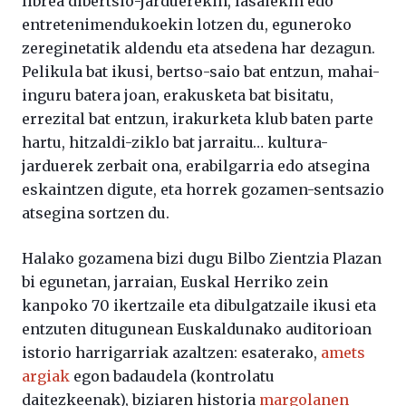
librea dibertsio-jarduerekin, lasaiekin edo
entretenimendukoekin lotzen du, eguneroko
zereginetatik aldendu eta atsedena har dezagun.
Pelikula bat ikusi, bertso-saio bat entzun, mahai-
inguru batera joan, erakusketa bat bisitatu,
errezital bat entzun, irakurketa klub baten parte
hartu, hitzaldi-ziklo bat jarraitu… kultura-
jarduerek zerbait ona, erabilgarria edo atsegina
eskaintzen digute, eta horrek gozamen-sentsazio
atsegina sortzen du.
Halako gozamena bizi dugu Bilbo Zientzia Plazan
bi egunetan, jarraian, Euskal Herriko zein
kanpoko 70 ikertzaile eta dibulgatzaile ikusi eta
entzuten ditugunean Euskaldunako auditorioan
istorio harrigarriak azaltzen: esaterako,
amets
argiak
egon badaudela (kontrolatu
daitezkeenak), biziaren historia
margolanen