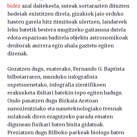
bidez
azal daitekeela, suteak sortarazten dituzten
hodeiak existitzen direla, gizakiok jaio orduko
hasten garela hitz ñimiñoak ulertzen, landareek
leku batetik bestera mugitzeko gaitasuna dutela
edota espazioan badirela objektu astronomikoak
denborak aurrera egin ahala gaztetu egiten
direnak.
Gozatzen dugu, esaterako,
Fernando
G.
Baptista
bilbotarraren,
munduko
infografista
ospetsuenetako,
infografia
zientifikoen
erakusketa ibiltari batekin topo egiten badugu.
Ondo pasatzen dugu Bizkaia Aretoan
nanozientziako eta nanoteknologiako tresnak
nolakoak diren ezagutzeko parada ematen
digunean fisikari baten bisita gidatuak.
Preziatzen dugu Bilboko parkeak biologo baten