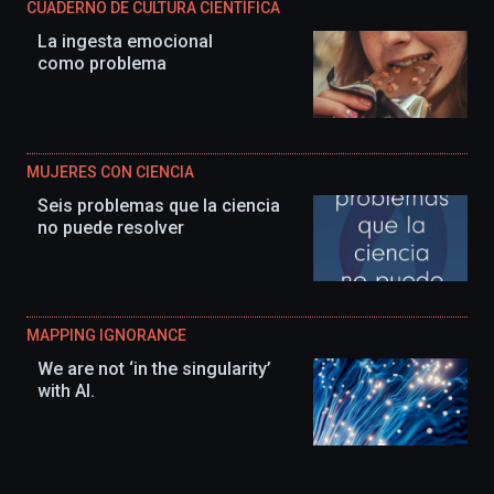
CUADERNO DE CULTURA CIENTÍFICA
La ingesta emocional
como problema
MUJERES CON CIENCIA
Seis problemas que la ciencia
no puede resolver
MAPPING IGNORANCE
We are not ‘in the singularity’
with AI.