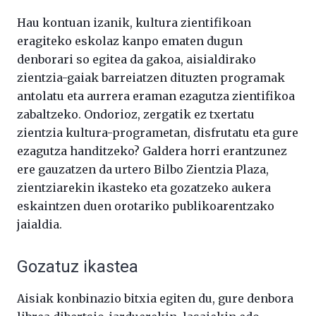
Hau kontuan izanik, kultura zientifikoan
eragiteko eskolaz kanpo ematen dugun
denborari so egitea da gakoa, aisialdirako
zientzia-gaiak barreiatzen dituzten programak
antolatu eta aurrera eraman ezagutza zientifikoa
zabaltzeko. Ondorioz, zergatik ez txertatu
zientzia kultura-programetan, disfrutatu eta gure
ezagutza handitzeko? Galdera horri erantzunez
ere gauzatzen da urtero Bilbo Zientzia Plaza,
zientziarekin ikasteko eta gozatzeko aukera
eskaintzen duen orotariko publikoarentzako
jaialdia.
Gozatuz ikastea
Aisiak konbinazio bitxia egiten du, gure denbora