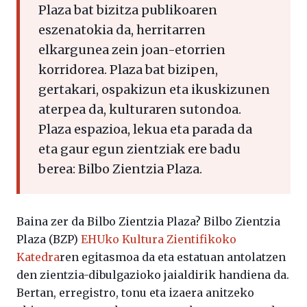
Plaza bat bizitza publikoaren
eszenatokia da, herritarren
elkargunea zein joan-etorrien
korridorea. Plaza bat bizipen,
gertakari, ospakizun eta ikuskizunen
aterpea da, kulturaren sutondoa.
Plaza espazioa, lekua eta parada da
eta gaur egun zientziak ere badu
berea: Bilbo Zientzia Plaza.
Baina zer da Bilbo Zientzia Plaza? Bilbo Zientzia
Plaza (BZP)
EHUko Kultura Zientifikoko
Katedra
ren egitasmoa da eta estatuan antolatzen
den zientzia-dibulgazioko jaialdirik handiena da.
Bertan, erregistro, tonu eta izaera anitzeko