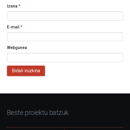
Izena
*
E-mail
*
Webgunea
Bidali iruzkina
Beste proiektu batzuk