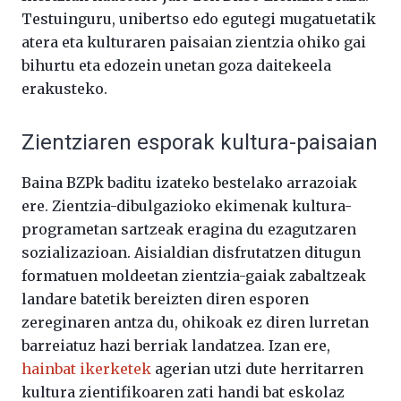
Testuinguru, unibertso edo egutegi mugatuetatik
atera eta kulturaren paisaian zientzia ohiko gai
bihurtu eta edozein unetan goza daitekeela
erakusteko.
Zientziaren esporak kultura-paisaian
Baina BZPk baditu izateko bestelako arrazoiak
ere. Zientzia-dibulgazioko ekimenak kultura-
programetan sartzeak eragina du ezagutzaren
sozializazioan. Aisialdian disfrutatzen ditugun
formatuen moldeetan zientzia-gaiak zabaltzeak
landare batetik bereizten diren esporen
zereginaren antza du, ohikoak ez diren lurretan
barreiatuz hazi berriak landatzea. Izan ere,
hainbat ikerketek
agerian utzi dute herritarren
kultura zientifikoaren zati handi bat eskolaz