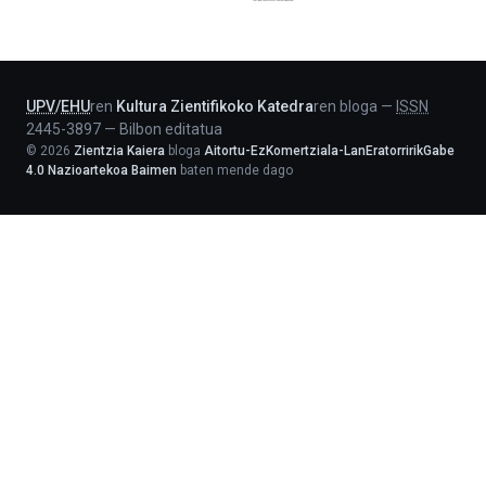
Jaurlaritza
-
Lehendakaritza
UPV
/
EHU
ren
Kultura Zientifikoko Katedra
ren bloga
—
ISSN
2445-3897
—
Bilbon editatua
©
2026
Zientzia Kaiera
bloga
Aitortu-EzKomertziala-LanEratorririkGabe
4.0 Nazioartekoa Baimen
baten mende dago