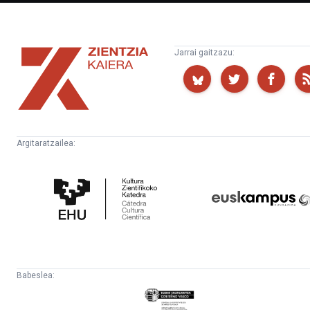
Zientzia
Jarrai gaitzazu:
Kaiera
Argitaratzailea:
Kultura
Euskampus
Zientifikoko
Fundazioa
Katedra
Babeslea:
Eusko