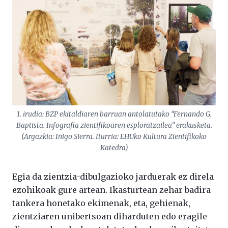
1. irudia: BZP ekitaldiaren barruan antolatutako “Fernando G.
Baptista. Infografia zientifikoaren esploratzailea” erakusketa.
(Argazkia: Iñigo Sierra. Iturria: EHUko Kultura Zientifikoko
Katedra)
Egia da zientzia-dibulgazioko jarduerak ez direla
ezohikoak gure artean. Ikasturtean zehar badira
tankera honetako ekimenak, eta, gehienak,
zientziaren unibertsoan diharduten edo eragile