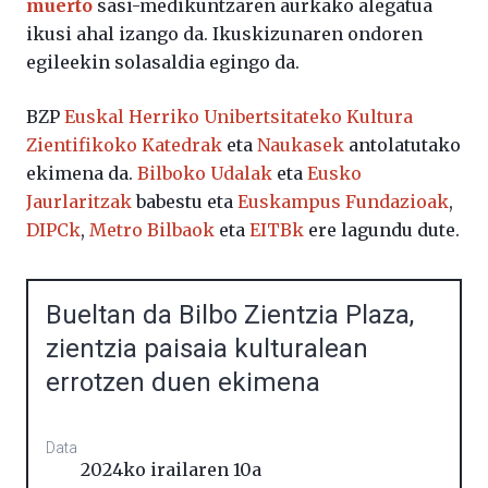
muerto
sasi-medikuntzaren aurkako alegatua
ikusi ahal izango da. Ikuskizunaren ondoren
egileekin solasaldia egingo da.
BZP
Euskal Herriko Unibertsitateko Kultura
Zientifikoko Katedrak
eta
Naukasek
antolatutako
ekimena da.
Bilboko Udalak
eta
Eusko
Jaurlaritzak
babestu eta
Euskampus Fundazioak
,
DIPCk
,
Metro Bilbaok
eta
EITBk
ere lagundu dute.
Bueltan da Bilbo Zientzia Plaza,
zientzia paisaia kulturalean
errotzen duen ekimena
Data
2024ko irailaren 10a