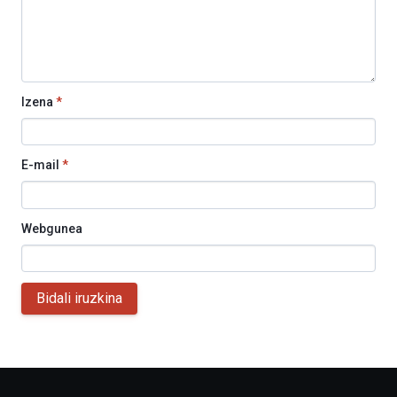
Izena
*
E-mail
*
Webgunea
Bidali iruzkina