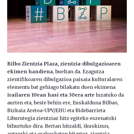
Bilbo Zientzia Plaza, zientzia-dibulgazioaren
ekimen handiena
, bueltan da. Ezagutza
zientifikoaren dibulgazioa paisaia kulturalaren
elementu bat gehiago bilakatu duen ekimena
irailaren 10ean hasi eta 30era arte
luzatuko da
aurten eta, beste behin ere, Euskalduna Bilbao,
Bizkaia Aretoa-UPV/EHU eta Bidebarrieta
Liburutegia zientziaz hitz egiteko eszenatoki
bihurtuko dira. Bertan hitzaldi, ikuskizun,
antzerki eta erakusketen bitartez, zientzia