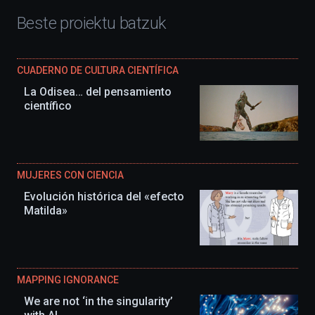
Beste proiektu batzuk
CUADERNO DE CULTURA CIENTÍFICA
La Odisea… del pensamiento
científico
MUJERES CON CIENCIA
Evolución histórica del «efecto
Matilda»
MAPPING IGNORANCE
We are not ‘in the singularity’