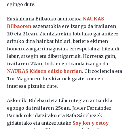
egingo dute.
Euskalduna Bilbaoko auditorioa
NAUKAS
Bilbaoren
eszenatokia ere izango da
irailaren
20 eta 21ean
. Zientziarekin lotutako gai anitzez
arituko dira hainbat hizlari, betiere ekimen
honen ezaugarri nagusiak errespetatuz: hitzaldi
labur, atsegin eta dibertigarriak. Horretaz gain,
irailaren 22an
, txikienen txanda izango da
NAUKAS Kidsen edizio berrian
. Circociencia eta
Tor Magoaren ikuskizunek gaztetxoenen
interesa piztuko dute.
Azkenik, Bidebarrieta Liburutegian antzerkia
egongo da
irailaren 25ean
. Javier Fernández
Panaderok idatzitako eta Rafa Sánchezek
gidatutako eta antzeztutako
Soy Jon y estoy