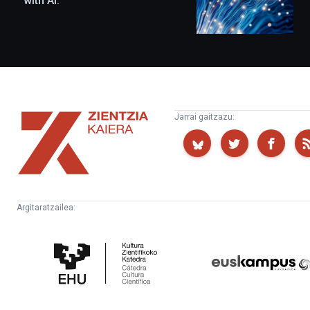
with AI.
Zientzia
Jarrai gaitzazu:
Kaiera
Argitaratzailea:
Kultura
Euskampus
Zientifikoko
Fundazioa
Katedra