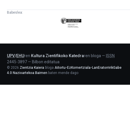
Babeslea:
Eusko
Jaurlaritza
-
Lehendakaritza
UPV
/
EHU
ren
Kultura Zientifikoko Katedra
ren bloga
—
ISSN
2445-3897
—
Bilbon editatua
©
2026
Zientzia Kaiera
bloga
Aitortu-EzKomertziala-LanEratorririkGabe
4.0 Nazioartekoa Baimen
baten mende dago