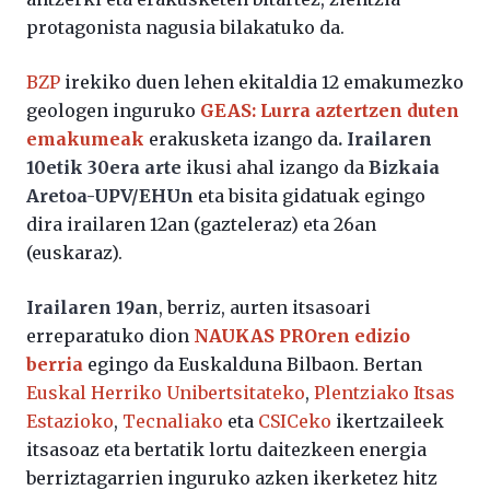
protagonista nagusia bilakatuko da.
BZP
irekiko duen lehen ekitaldia 12 emakumezko
geologen inguruko
GEAS: Lurra aztertzen duten
emakumeak
erakusketa izango da
. Irailaren
10etik 30era arte
ikusi ahal izango da
Bizkaia
Aretoa-UPV/EHUn
eta bisita gidatuak egingo
dira irailaren 12an (gazteleraz) eta 26an
(euskaraz).
Irailaren 19an
, berriz, aurten itsasoari
erreparatuko dion
NAUKAS PROren edizio
berria
egingo da Euskalduna Bilbaon. Bertan
Euskal Herriko Unibertsitateko
,
Plentziako Itsas
Estazioko
,
Tecnaliako
eta
CSICeko
ikertzaileek
itsasoaz eta bertatik lortu daitezkeen energia
berriztagarrien inguruko azken ikerketez hitz