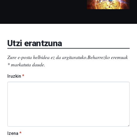
izango
ditu:
Bidebarrietako
Liburutegia,
Bizkaia
Aretoa-
EHU…
Utzi erantzuna
Zure e-posta helbidea ez da argitaratuko.
Beharrezko eremuak
*
markatuta daude
.
Iruzkin
*
Izena
*