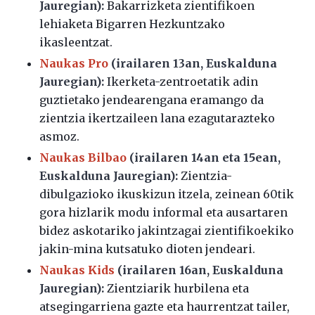
Jauregian):
Bakarrizketa zientifikoen
lehiaketa Bigarren Hezkuntzako
ikasleentzat.
Naukas Pro
(irailaren 13an, Euskalduna
Jauregian):
Ikerketa-zentroetatik adin
guztietako jendearengana eramango da
zientzia ikertzaileen lana ezagutarazteko
asmoz.
Naukas Bilbao
(irailaren 14an eta 15ean,
Euskalduna Jauregian):
Zientzia-
dibulgazioko ikuskizun itzela, zeinean 60tik
gora hizlarik modu informal eta ausartaren
bidez askotariko jakintzagai zientifikoekiko
jakin-mina kutsatuko dioten jendeari.
Naukas Kids
(irailaren 16an, Euskalduna
Jauregian):
Zientziarik hurbilena eta
atsegingarriena gazte eta haurrentzat tailer,