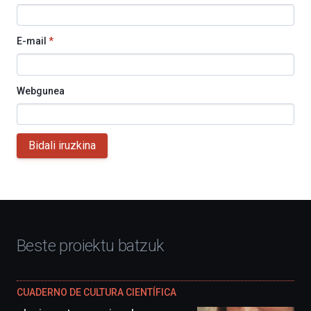
E-mail
*
Webgunea
Bidali iruzkina
Beste proiektu batzuk
CUADERNO DE CULTURA CIENTÍFICA