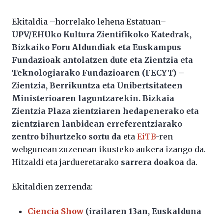
Ekitaldia –horrelako lehena Estatuan–
UPV/EHUko Kultura Zientifikoko Katedrak,
Bizkaiko Foru Aldundiak eta Euskampus
Fundazioak antolatzen dute eta
Zientzia eta
Teknologiarako Fundazioaren (FECYT) –
Zientzia, Berrikuntza eta Unibertsitateen
Ministerioaren laguntzarekin
. Bizkaia
Zientzia Plaza zientziaren hedapenerako eta
zientziaren lanbidean erreferentziarako
zentro bihurtzeko sortu da
eta
EiTB
-ren
webgunean zuzenean ikusteko aukera izango da.
Hitzaldi eta jardueretarako
sarrera doakoa
da.
Ekitaldien zerrenda:
Ciencia Show
(irailaren 13an, Euskalduna