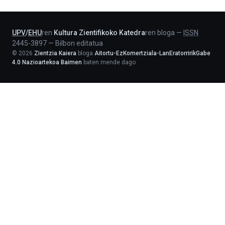
Lehendakaritza
UPV
/
EHU
ren
Kultura Zientifikoko Katedra
ren bloga
—
ISSN
2445-3897
—
Bilbon editatua
©
2026
Zientzia Kaiera
bloga
Aitortu-EzKomertziala-LanEratorririkGabe
4.0 Nazioartekoa Baimen
baten mende dago