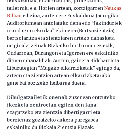
ikuskizunak, elkarrizketak, proiekzioak,
tailerrak, e.a. Horien artean, zortzigarren
Naukas
Bilbao
edizioa, aurten ere Euskalduna Jauregiko
Auditoriumean antolatuko dena edo “Jakinduriek
mundue erreko dau” ekimena (Bertsozientzia),
bertsolaritza eta zientziaren arteko nahasketa
originala, zeinak Bizkaiko hiriburuan ez ezik,
Ondarroan, Durangon eta Igorren ere eskainiko
dituen emanaldiak. Aurten, gainera Bidebarrieta
Liburutegian “Mugako elkarrizketak” egingo da,
arteen eta zientzien artean elkarrizketarako
gune bat sortzeko helburua duena.
Dibulgatzailerik onenak
zuzenean entzuteko,
ikerketa-zentroetan egiten den lana
ezagutzeko eta
zientzia dibertigarri eta
berrienaz
gozatzeko aukera paregabea
eskainiko du Bizkaia Zientzia Plazak.