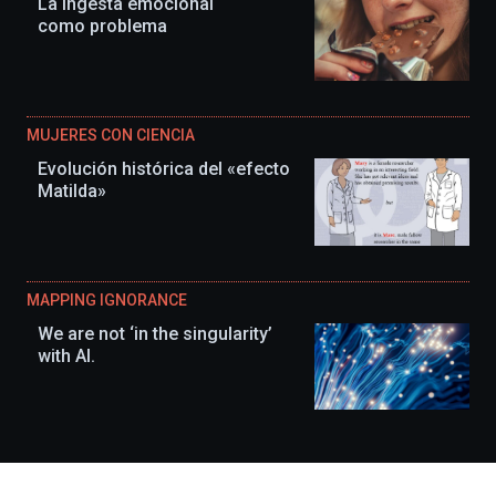
La ingesta emocional
como problema
MUJERES CON CIENCIA
Evolución histórica del «efecto
Matilda»
MAPPING IGNORANCE
We are not ‘in the singularity’
with AI.