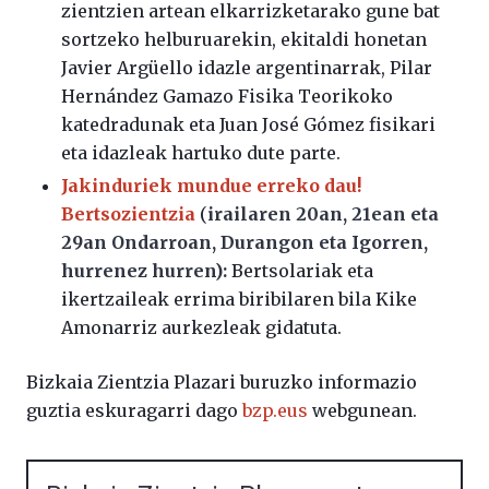
zientzien artean elkarrizketarako gune bat
sortzeko helburuarekin, ekitaldi honetan
Javier Argüello idazle argentinarrak, Pilar
Hernández Gamazo Fisika Teorikoko
katedradunak eta Juan José Gómez fisikari
eta idazleak hartuko dute parte.
Jakinduriek mundue erreko dau!
Bertsozientzia
(
irailaren 20an, 21ean eta
29an Ondarroan, Durangon eta Igorren,
hurrenez hurren):
Bertsolariak eta
ikertzaileak errima biribilaren bila Kike
Amonarriz aurkezleak gidatuta.
Bizkaia Zientzia Plazari buruzko informazio
guztia eskuragarri dago
bzp.eus
webgunean.