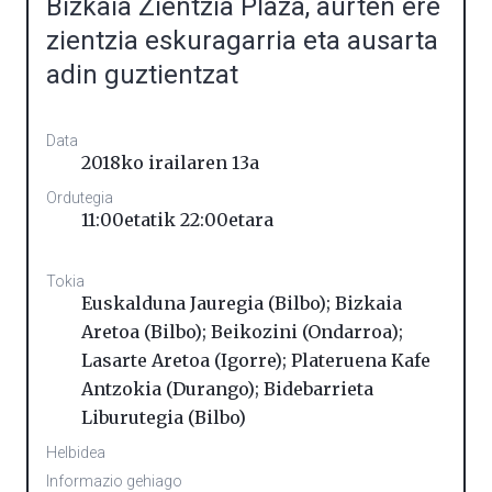
Bizkaia Zientzia Plaza, aurten ere
zientzia eskuragarria eta ausarta
adin guztientzat
Data
2018ko irailaren 13a
Ordutegia
11:00etatik 22:00etara
Tokia
Euskalduna Jauregia (Bilbo); Bizkaia
Aretoa (Bilbo); Beikozini (Ondarroa);
Lasarte Aretoa (Igorre); Plateruena Kafe
Antzokia (Durango); Bidebarrieta
Liburutegia (Bilbo)
Helbidea
Informazio gehiago