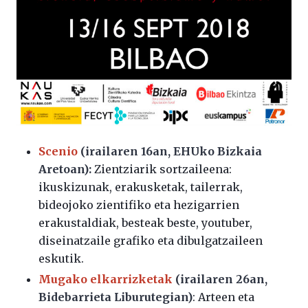
Scenio
(irailaren 16an, EHUko Bizkaia
Aretoan):
Zientziarik sortzaileena:
ikuskizunak, erakusketak, tailerrak,
bideojoko zientifiko eta hezigarrien
erakustaldiak, besteak beste, youtuber,
diseinatzaile grafiko eta dibulgatzaileen
eskutik.
Mugako elkarrizketak
(irailaren 26an,
Bidebarrieta Liburutegian)
: Arteen eta