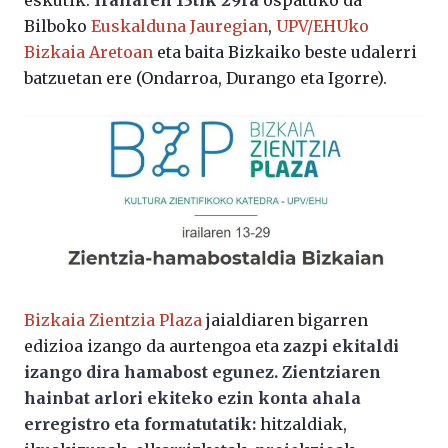
eskutik.
Irailaren 13tik 29ra
ospatuko da
Bilboko
Euskalduna Jauregian
,
UPV/EHUko
Bizkaia Aretoan
eta baita Bizkaiko beste udalerri
batzuetan ere (Ondarroa, Durango eta Igorre).
Bizkaia Zientzia Plaza
jaialdiaren bigarren
edizioa izango da aurtengoa eta
zazpi ekitaldi
izango dira hamabost egunez. Z
ientziaren
hainbat arlori ekiteko ezin konta ahala
erregistro eta formatutatik:
hitzaldiak,