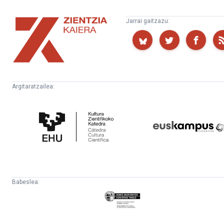
Zientzia
Jarrai gaitzazu:
Kaiera
Argitaratzailea:
Kultura
Euskampus
Zientifikoko
Fundazioa
Katedra
Babeslea:
Eusko
Jaurlaritza
-