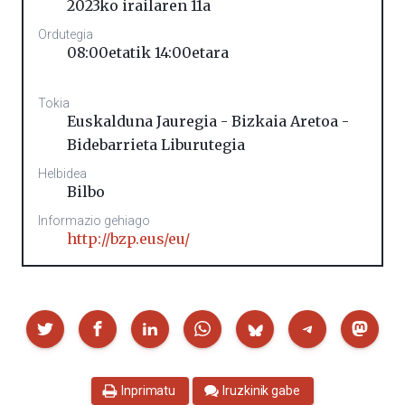
2023ko irailaren 11a
Ordutegia
08:00etatik 14:00etara
Tokia
Euskalduna Jauregia - Bizkaia Aretoa -
Bidebarrieta Liburutegia
Helbidea
Bilbo
Informazio gehiago
http://bzp.eus/eu/
Partekatu
Inprimatu
Iruzkinik gabe