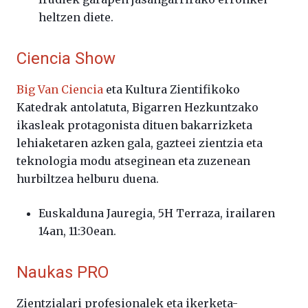
heltzen diete.
Ciencia Show
Big Van Ciencia
eta Kultura Zientifikoko
Katedrak antolatuta, Bigarren Hezkuntzako
ikasleak protagonista dituen bakarrizketa
lehiaketaren azken gala, gazteei zientzia eta
teknologia modu atseginean eta zuzenean
hurbiltzea helburu duena.
Euskalduna Jauregia, 5H Terraza, irailaren
14an, 11:30ean.
Naukas PRO
Zientzialari profesionalek eta ikerketa-