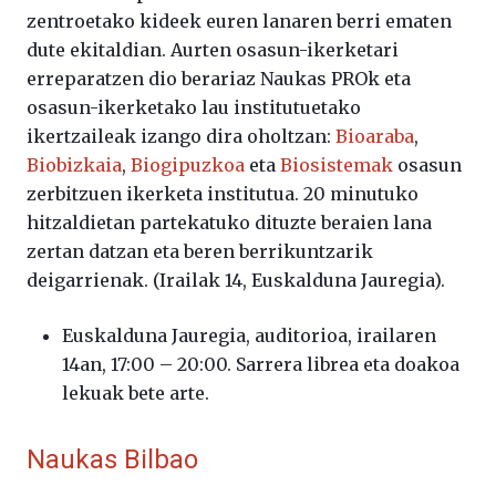
zentroetako kideek euren lanaren berri ematen
dute ekitaldian. Aurten osasun-ikerketari
erreparatzen dio berariaz Naukas PROk eta
osasun-ikerketako lau institutuetako
ikertzaileak izango dira oholtzan:
Bioaraba
,
Biobizkaia
,
Biogipuzkoa
eta
Biosistemak
osasun
zerbitzuen ikerketa institutua. 20 minutuko
hitzaldietan partekatuko dituzte beraien lana
zertan datzan eta beren berrikuntzarik
deigarrienak. (Irailak 14, Euskalduna Jauregia).
Euskalduna Jauregia, auditorioa, irailaren
14an, 17:00 – 20:00. Sarrera librea eta doakoa
lekuak bete arte.
Naukas Bilbao