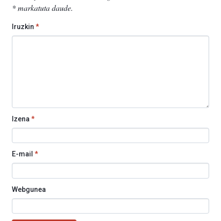
*
markatuta daude
.
Iruzkin
*
Izena
*
E-mail
*
Webgunea