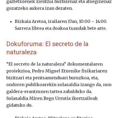
gaztetxoenek zientzia hurbilenaz eta atseginenaz
gozatzeko aukera izan dezaten.
Bizkaia Aretoa, irailaren 17an, 10:00 – 14:00.
Sarrera librea eta doakoa txandak bete arte.
Dokuforuma: El secreto de la
naturaleza
“El secreto de la naturaleza” dokumentalaren
proiekzioa, Pedro Miguel Etxenike fisikariaren
bizitzari eta pentsamenduari buruzkoa, eta,
ondoren publikoarekin solasaldia izango da, non
galdera-erantzunen tartea zabalduko da.
Solasaldia Miren Bego Urrutia ikertzaileak
gidatuko du.