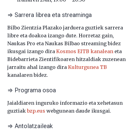
⇒ Sarrera librea eta streaminga
Bilbo Zientzia Plazako jarduera guztiek sarrera
libre eta doakoa izango dute. Horretaz gain,
Naukas Pro eta Naukas Bilbao streaming bidez
ikusgai izango dira
Kosmos EITB kanalean
eta
Bidebarrieta Zientifikoaren hitzaldiak zuzenean
jarraitu ahal izango dira
Kulturgunea TB
kanalaren bidez.
⇒ Programa osoa
Jaialdiaren inguruko informazio eta xehetasun
guztiak
bzp.eus
webgunean daude ikusgai.
⇒ Antolatzaileak