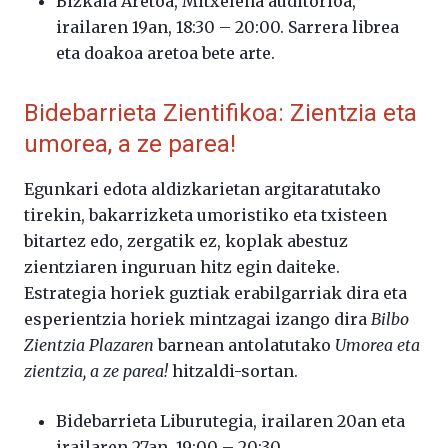
Bizkaia Aretoa, Mitxelena auditorioa,
irailaren 19an, 18:30 – 20:00. Sarrera librea
eta doakoa aretoa bete arte.
Bidebarrieta Zientifikoa: Zientzia eta
umorea, a ze parea!
Egunkari edota aldizkarietan argitaratutako
tirekin, bakarrizketa umoristiko eta txisteen
bitartez edo, zergatik ez, koplak abestuz
zientziaren inguruan hitz egin daiteke.
Estrategia horiek guztiak erabilgarriak dira eta
esperientzia horiek mintzagai izango dira
Bilbo
Zientzia Plazaren
barnean antolatutako
Umorea eta
zientzia, a ze parea!
hitzaldi-sortan.
Bidebarrieta Liburutegia, irailaren 20an eta
irailaren 27an, 19:00 – 20:30