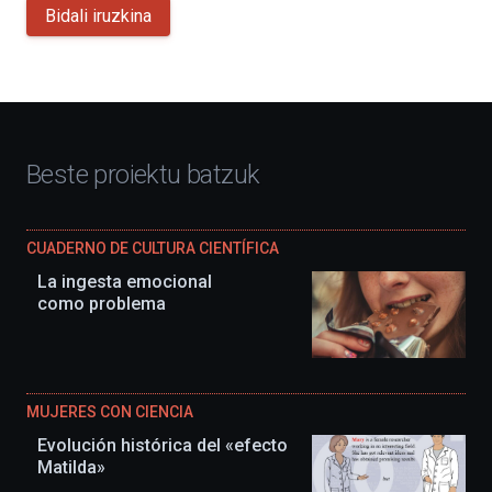
Bidali iruzkina
Beste proiektu batzuk
CUADERNO DE CULTURA CIENTÍFICA
La ingesta emocional
como problema
MUJERES CON CIENCIA
Evolución histórica del «efecto
Matilda»