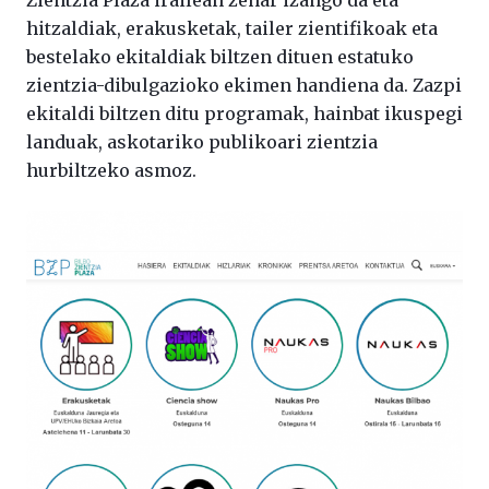
Zientzia Plaza irailean zehar izango da eta
hitzaldiak, erakusketak, tailer zientifikoak eta
bestelako ekitaldiak biltzen dituen estatuko
zientzia-dibulgazioko ekimen handiena da. Zazpi
ekitaldi biltzen ditu programak, hainbat ikuspegi
landuak, askotariko publikoari zientzia
hurbiltzeko asmoz.