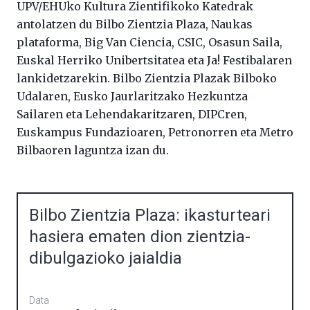
UPV/EHUko Kultura Zientifikoko Katedrak
antolatzen du Bilbo Zientzia Plaza, Naukas
plataforma, Big Van Ciencia, CSIC, Osasun Saila,
Euskal Herriko Unibertsitatea eta Ja! Festibalaren
lankidetzarekin. Bilbo Zientzia Plazak Bilboko
Udalaren, Eusko Jaurlaritzako Hezkuntza
Sailaren eta Lehendakaritzaren, DIPCren,
Euskampus Fundazioaren, Petronorren eta Metro
Bilbaoren laguntza izan du.
Bilbo Zientzia Plaza: ikasturteari
hasiera ematen dion zientzia-
dibulgazioko jaialdia
Data