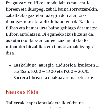
Ezagutza zientifikoa modu laburrean, estilo
librean eta ikuspegi zabal, baina zorrotzarekin,
zabaltzeko gaztelaniaz egin den zientzia-
dibulgazioko ekitaldirik handiena da Naukas
Bilbao eta hamar urte baino gehiago daramatza
Bilbon antolatzen. Bi eguneko ikuskizuna da,
askotariko ikus-entzuleei zuzendutako 10
minutuko hitzaldiak eta ikuskizunak izango
dira.
Euskalduna Jauregia, auditorioa, irailaren 15
eta 16an, 10:00 – 13:00 eta 17:00 – 20:30.
Sarrera librea eta doakoa aretoa bete arte.
Naukas Kids
Tailerrak, esperientziak eta ikuskizuna,