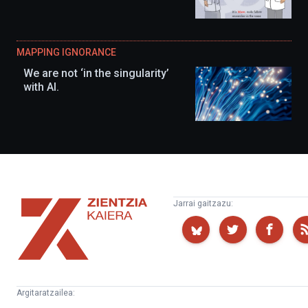
MAPPING IGNORANCE
We are not ‘in the singularity’
with AI.
Zientzia
Jarrai gaitzazu:
Kaiera
Argitaratzailea: