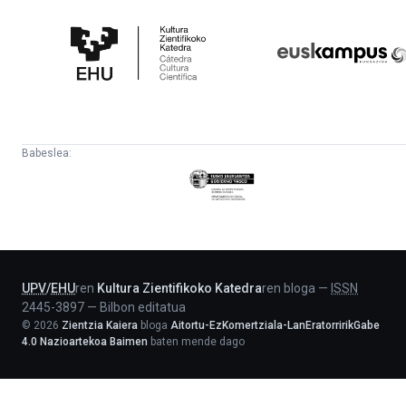
Kultura
Euskampus
Zientifikoko
Fundazioa
Katedra
Babeslea:
Eusko
Jaurlaritza
-
Lehendakaritza
UPV
/
EHU
ren
Kultura Zientifikoko Katedra
ren bloga
—
ISSN
2445-3897
—
Bilbon editatua
©
2026
Zientzia Kaiera
bloga
Aitortu-EzKomertziala-LanEratorririkGabe
4.0 Nazioartekoa Baimen
baten mende dago