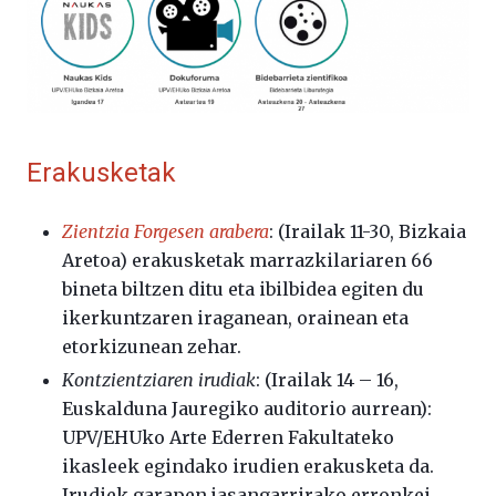
Erakusketak
Zientzia Forgesen arabera
: (Irailak 11-30, Bizkaia
Aretoa) erakusketak marrazkilariaren 66
bineta biltzen ditu eta ibilbidea egiten du
ikerkuntzaren iraganean, orainean eta
etorkizunean zehar.
Kontzientziaren irudiak
: (Irailak 14 – 16,
Euskalduna Jauregiko auditorio aurrean):
UPV/EHUko Arte Ederren Fakultateko
ikasleek egindako irudien erakusketa da.
Irudiek garapen jasangarrirako erronkei