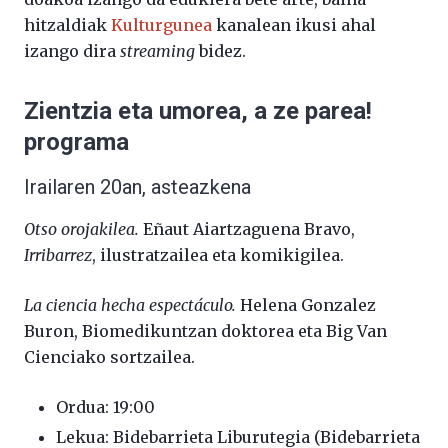
hitzaldiak
Kulturgunea
kanalean ikusi ahal
izango dira
streaming
bidez.
Zientzia eta umorea, a ze parea!
programa
Irailaren 20an, asteazkena
Otso orojakilea.
Eñaut Aiartzaguena Bravo,
Irribarrez
, ilustratzailea eta komikigilea.
La ciencia hecha espectáculo.
Helena Gonzalez
Buron, Biomedikuntzan doktorea eta Big Van
Cienciako sortzailea.
Ordua: 19:00
Lekua: Bidebarrieta Liburutegia (Bidebarrieta