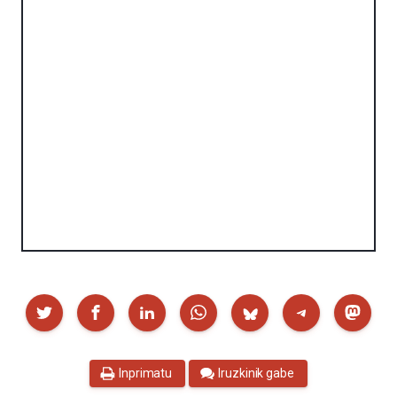
Partekatu
Inprimatu
Iruzkinik gabe