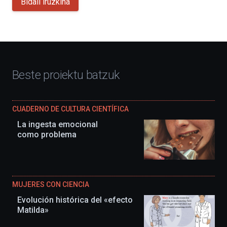
Bidali iruzkina
Beste proiektu batzuk
CUADERNO DE CULTURA CIENTÍFICA
La ingesta emocional
como problema
MUJERES CON CIENCIA
Evolución histórica del «efecto
Matilda»