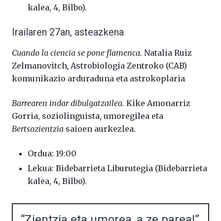
kalea, 4, Bilbo).
Irailaren 27an, asteazkena
Cuando la ciencia se pone flamenca.
Natalia Ruiz
Zelmanovitch
,
Astrobiologia Zentroko (CAB)
komunikazio arduraduna eta astrokoplaria
Barrearen indar dibulgatzailea.
Kike Amonarriz
Gorria, soziolinguista, umoregilea eta
Bertsozientzia
saioen aurkezlea.
Ordua: 19:00
Lekua: Bidebarrieta Liburutegia (Bidebarrieta
kalea, 4, Bilbo).
“Zientzia eta umorea, a ze parea!”