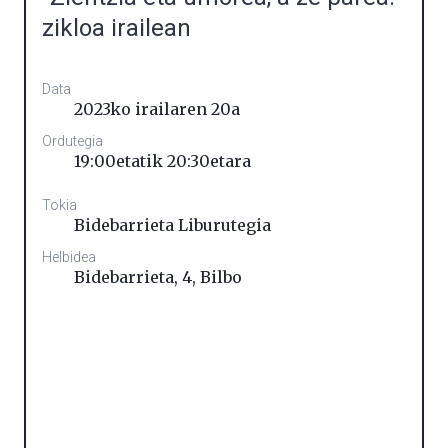
zikloa irailean
Data
2023ko irailaren 20a
Ordutegia
19:00etatik 20:30etara
Tokia
Bidebarrieta Liburutegia
Helbidea
Bidebarrieta, 4
,
Bilbo