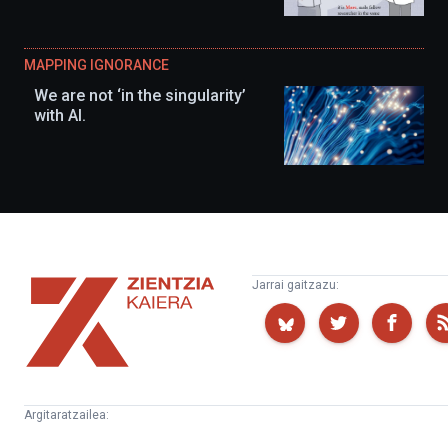
MAPPING IGNORANCE
We are not ‘in the singularity’
with AI.
Zientzia
Jarrai gaitzazu:
Kaiera
Argitaratzailea:
Kultura
Euskampus