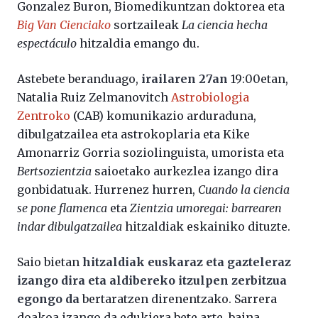
Gonzalez Buron, Biomedikuntzan doktorea eta
Big Van Cienciako
sortzaileak
La ciencia hecha
espectáculo
hitzaldia emango du.
Astebete beranduago,
irailaren 27an
19:00etan,
Natalia Ruiz Zelmanovitch
Astrobiologia
Zentroko
(CAB) komunikazio arduraduna,
dibulgatzailea eta astrokoplaria eta Kike
Amonarriz Gorria soziolinguista, umorista eta
Bertsozientzia
saioetako aurkezlea izango dira
gonbidatuak. Hurrenez hurren,
Cuando la ciencia
se pone flamenca
eta
Zientzia umoregai: barrearen
indar dibulgatzailea
hitzaldiak eskainiko dituzte.
Saio bietan
hitzaldiak euskaraz eta gazteleraz
izango dira eta aldibereko itzulpen zerbitzua
egongo da
bertaratzen direnentzako. Sarrera
doakoa izango da edukiera bete arte, baina