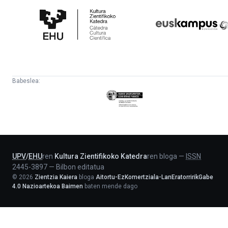
Zientifikoko
Fundazioa
Katedra
Babeslea:
Eusko
Jaurlaritza
-
Lehendakaritza
UPV
/
EHU
ren
Kultura Zientifikoko Katedra
ren bloga
—
ISSN
2445-3897
—
Bilbon editatua
©
2026
Zientzia Kaiera
bloga
Aitortu-EzKomertziala-LanEratorririkGabe
4.0 Nazioartekoa Baimen
baten mende dago