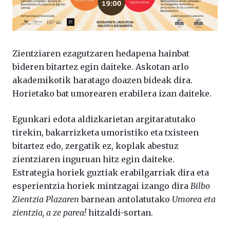
Zientziaren ezagutzaren hedapena hainbat
bideren bitartez egin daiteke. Askotan arlo
akademikotik haratago doazen bideak dira.
Horietako bat umorearen erabilera izan daiteke.
Egunkari edota aldizkarietan argitaratutako
tirekin, bakarrizketa umoristiko eta txisteen
bitartez edo, zergatik ez, koplak abestuz
zientziaren inguruan hitz egin daiteke.
Estrategia horiek guztiak erabilgarriak dira eta
esperientzia horiek mintzagai izango dira
Bilbo
Zientzia Plazaren
barnean antolatutako
Umorea eta
zientzia, a ze parea!
hitzaldi-sortan.