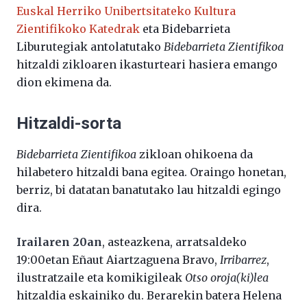
Euskal Herriko Unibertsitateko Kultura
Zientifikoko Katedrak
eta Bidebarrieta
Liburutegiak antolatutako
Bidebarrieta Zientifikoa
hitzaldi zikloaren ikasturteari hasiera emango
dion ekimena da.
Hitzaldi-sorta
Bidebarrieta Zientifikoa
zikloan ohikoena da
hilabetero hitzaldi bana egitea. Oraingo honetan,
berriz, bi datatan banatutako lau hitzaldi egingo
dira.
Irailaren 20an
, asteazkena, arratsaldeko
19:00etan Eñaut Aiartzaguena Bravo,
Irribarrez
,
ilustratzaile eta komikigileak
Otso oroja(ki)lea
hitzaldia eskainiko du. Berarekin batera Helena