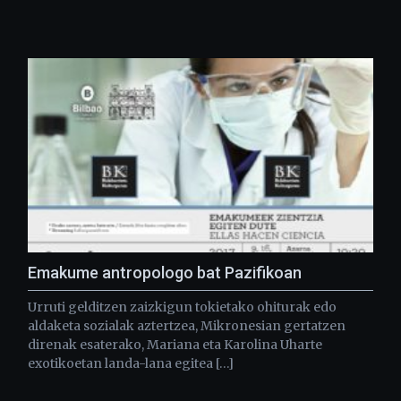
Emakume antropologo bat Pazifikoan
Urruti gelditzen zaizkigun tokietako ohiturak edo
aldaketa sozialak aztertzea, Mikronesian gertatzen
direnak esaterako, Mariana eta Karolina Uharte
exotikoetan landa-lana egitea […]