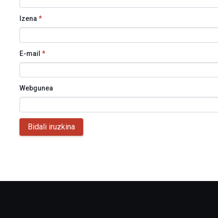
Izena
*
E-mail
*
Webgunea
Bidali iruzkina