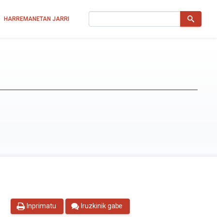
Bilatu
HARREMANETAN JARRI
Inprimatu
Iruzkinik gabe