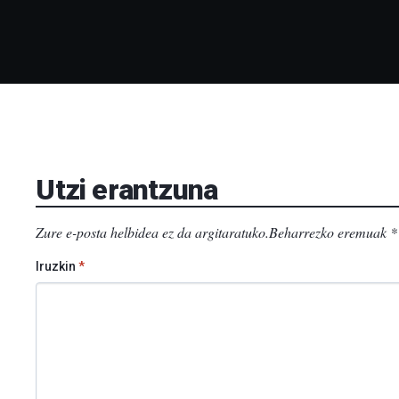
Utzi erantzuna
Zure e-posta helbidea ez da argitaratuko.
Beharrezko eremuak
*
Iruzkin
*