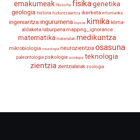
fisika
emakumeak
genetika
filosofia
geologia
ikerketa
historia
informatika
hizkuntzalaritza
kimika
ingurumena
ingeniaritza
klima-
itsasoa
aldaketa
laburpena
mapping_ignorance
medikuntza
matematika
materialak
osasuna
neurozientzia
mikrobiologia
neurologia
teknologia
psikologia
paleontologia
soziologia
zientzia
zientzialariak
zoologia