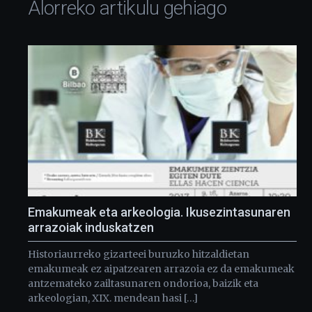
Alorreko artikulu gehiago
Emakumeak eta arkeologia. Ikusezintasunaren
arrazoiak induskatzen
Historiaurreko gizarteei buruzko hitzaldietan
emakumeak ez aipatzearen arrazoia ez da emakumeak
antzemateko zailtasunaren ondorioa, baizik eta
arkeologian, XIX. mendean hasi […]