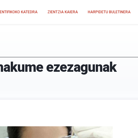
IENTIFIKOKO KATEDRA
ZIENTZIA KAIERA
HARPIDETU BULETINERA
emakume ezezagunak