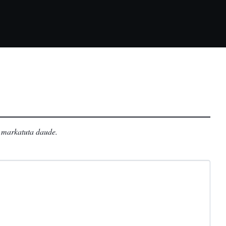
markatuta daude
.