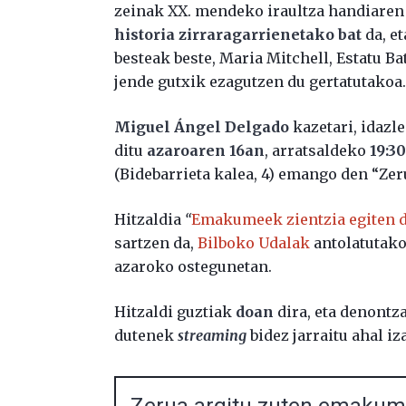
zeinak XX. mendeko iraultza handiaren 
historia zirraragarrienetako bat
da, e
besteak beste, Maria Mitchell, Estatu
jende gutxik ezagutzen du gertatutakoa
Miguel Ángel Delgado
kazetari, idazle
ditu
azaroaren 16an
, arratsaldeko
19:3
(Bidebarrieta kalea, 4) emango den “Ze
Hitzaldia
“
Emakumeek zientzia egiten du
sartzen da,
Bilboko Udalak
antolatutako
azaroko ostegunetan.
Hitzaldi guztiak
doan
dira, eta denontza
dutenek
streaming
bidez jarraitu ahal i