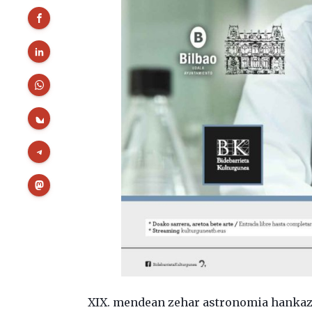
XIX. mendean zehar astronomia hankaz g