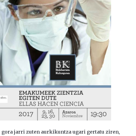
ora jarri zuten aurkikuntza ugari gertatu ziren,