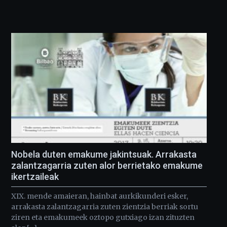
Nobela duten emakume jakintsuak. Arrakasta
zalantzagarria zuten alor berrietako emakume
ikertzaileak
XIX. mende amaieran, hainbat aurkikunderi esker,
arrakasta zalantzagarria zuten zientzia berriak sortu
ziren eta emakumeek oztopo gutxiago izan zituzten