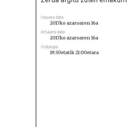
Zerua argitu zuten emaku
Hasiera data
2017ko azaroaren 16a
Amaiera data
2017ko azaroaren 16a
Ordutegia
19:30etatik 21:00etara