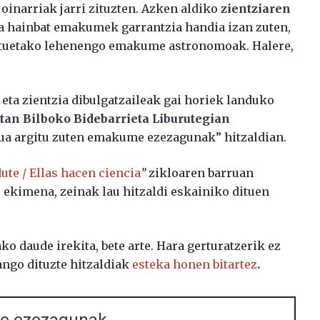
oinarriak jarri zituzten. Azken aldiko
zientziaren
ta hainbat emakumek garrantzia handia izan zuten,
 Batuetako lehenengo emakume astronomoak. Halere,
.
 eta zientzia dibulgatzaileak gai horiek landuko
0tan Bilboko Bidebarrieta Liburutegian
rua argitu zuten emakume ezezagunak” hitzaldian.
te / Ellas hacen ciencia
”
zikloaren barruan
 ekimena, zeinak lau hitzaldi eskainiko dituen
ko daude irekita, bete arte. Hara gerturatzerik ez
zango dituzte hitzaldiak
esteka honen bitartez
.