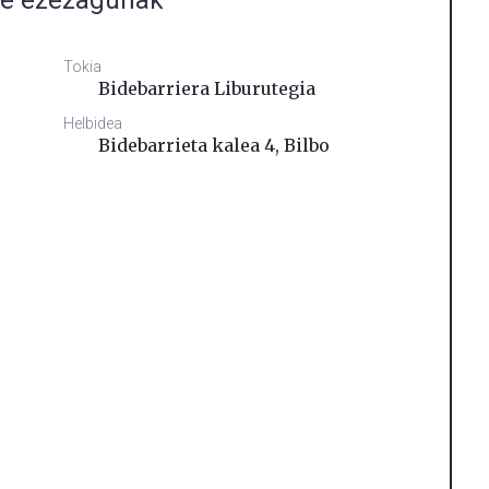
me ezezagunak
Tokia
Bidebarriera Liburutegia
Helbidea
Bidebarrieta kalea 4
,
Bilbo