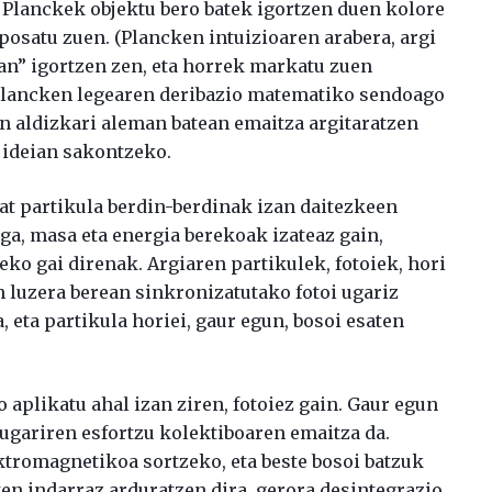
 Planckek objektu bero batek igortzen duen kolore
posatu zuen. (Plancken intuizioaren arabera, argi
an” igortzen zen, eta horrek markatu zuen
Plancken legearen deribazio matematiko sendoago
on aldizkari aleman batean emaitza argitaratzen
ideian sakontzeko.
t partikula berdin-berdinak izan daitezkeen
rga, masa eta energia berekoak izateaz gain,
eko gai direnak. Argiaren partikulek, fotoiek, hori
in luzera berean sinkronizatutako fotoi ugariz
, eta partikula horiei, gaur egun, bosoi esaten
aplikatu ahal izan ziren, fotoiez gain. Gaur egun
ugariren esfortzu kolektiboaren emaitza da.
ktromagnetikoa sortzeko, eta beste bosoi batzuk
n indarraz arduratzen dira, gerora desintegrazio