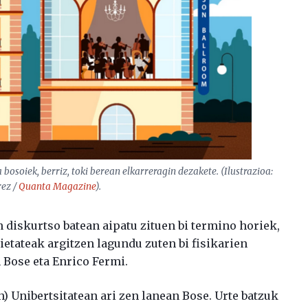
a bosoiek, berriz, toki berean elkarreragin dezakete. (Ilustrazioa:
rez /
Quanta Magazine
).
 diskurtso batean aipatu zituen bi termino horiek,
ietateak argitzen lagundu zuten bi fisikarien
 Bose eta Enrico Fermi.
 Unibertsitatean ari zen lanean Bose. Urte batzuk