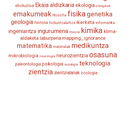
Ekaia aldizkaria
ekologia
eboluzioa
elikagaiak
fisika
emakumeak
genetika
filosofia
geologia
ikerketa
historia
informatika
hizkuntzalaritza
kimika
ingurumena
ingeniaritza
klima-
itsasoa
aldaketa
laburpena
mapping_ignorance
medikuntza
matematika
materialak
osasuna
neurozientzia
mikrobiologia
neurologia
teknologia
psikologia
paleontologia
soziologia
zientzia
zientzialariak
zoologia