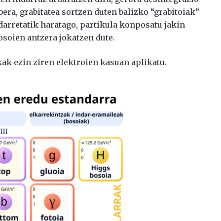
bera, grabitatea sortzen duten balizko “grabitoiak”
ndarretatik haratago, partikula konposatu jakin
osoien antzera jokatzen dute.
ak ezin ziren elektroien kasuan aplikatu.