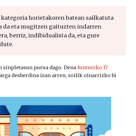
i kategoria horietakoren batean sailkatuta
ta da eta mugitzen gaituzten indarren
a, berriz, indibidualista da, eta gure
dute.
n sinpletasun purua dago. Dena
funtsezko 17
arga desberdina izan arren, soilik oinarrizko bi