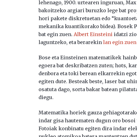
lehenago, 1900. urtearen inguruan, Max
bakoitzeko argiari buruzko lege bat pro
hori pakete diskretuetan edo “kuantoet
mekanika kuantikorako bidea). Bosek 
bat egin zuen.
Albert Einsteini
idatzi zi
laguntzeko, eta berarekin
lan egin zuen
Bose eta Einsteinen matematikek hainba
egoera bat deskribatzen zuten; hots, ka
denbora eta toki berean elkarrekin egot
egiten dute. Besteak beste, laser bat uh
osatuta dago, sorta bakar batean pilatuta
diegu.
Matematika horiek gauza gehiagotarako 
indar gisa hautematen dugun oro bosoi 
Fotoiak konbinatu egiten dira indar ele
nukleo atomikoa batera mantentzen dute