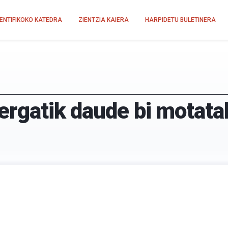
IENTIFIKOKO KATEDRA
ZIENTZIA KAIERA
HARPIDETU BULETINERA
zergatik daude bi motata