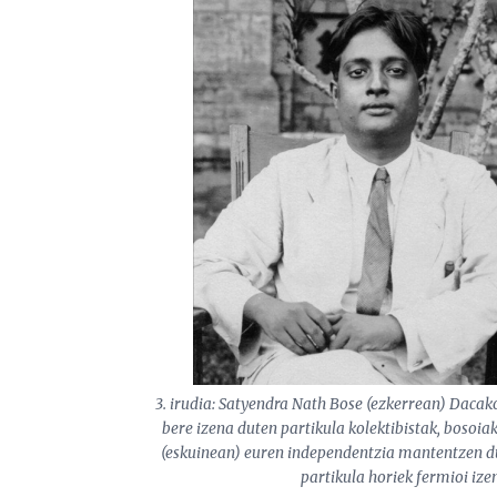
3. irudia: Satyendra Nath Bose (ezkerrean) Dacako
bere izena duten partikula kolektibistak, bosoia
(eskuinean) euren independentzia mantentzen du
partikula horiek fermioi ize