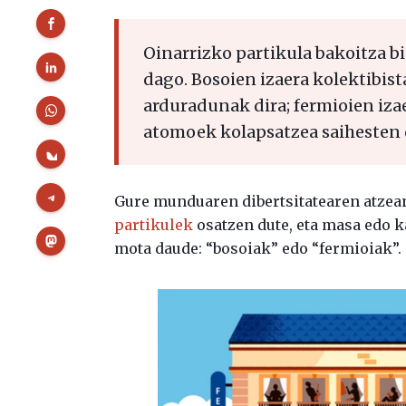
Oinarrizko partikula bakoitza b
dago. Bosoien izaera kolektibis
arduradunak dira; fermioien izaer
atomoek kolapsatzea saihesten 
Gure munduaren dibertsitatearen atzea
partikulek
osatzen dute, eta masa edo k
mota daude: “bosoiak” edo “fermioiak”.