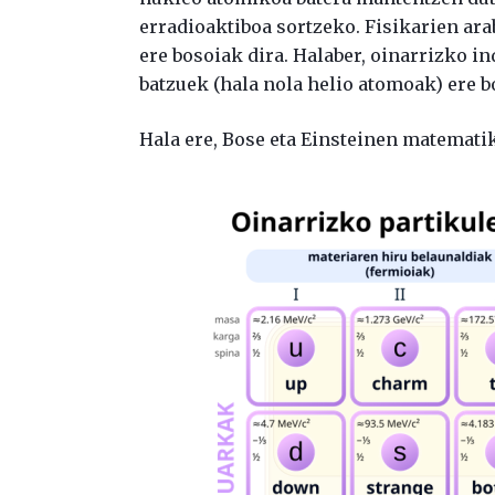
erradioaktiboa sortzeko. Fisikarien ara
ere bosoiak dira. Halaber, oinarrizko i
batzuek (hala nola helio atomoak) ere b
Hala ere, Bose eta Einsteinen matematik