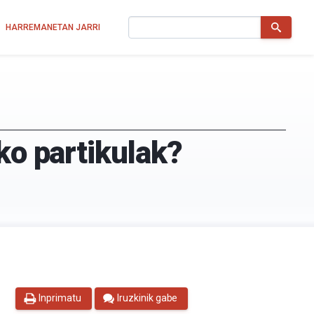
Bilatu
HARREMANETAN JARRI
ko partikulak?
Inprimatu
Iruzkinik gabe