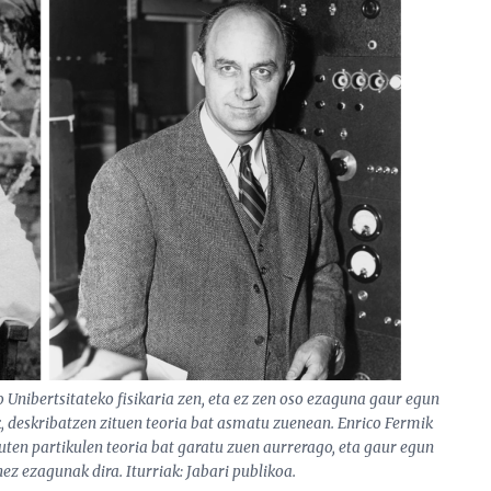
 Unibertsitateko fisikaria zen, eta ez zen oso ezaguna gaur egun
k, deskribatzen zituen teoria bat asmatu zuenean. Enrico Fermik
ten partikulen teoria bat garatu zuen aurrerago, eta gaur egun
nez ezagunak dira. Iturriak: Jabari publikoa.