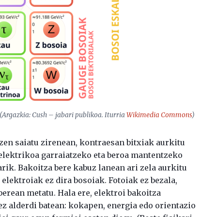
 (Argazkia: Cush – jabari publikoa. Iturria
Wikimedia Commons
)
zen saiatu zirenean, kontraesan bitxiak aurkitu
 elektrikoa garraiatzeko eta beroa mantentzeko
ik. Bakoitza bere kabuz lanean ari zela aurkitu
 elektroiak ez dira bosoiak. Fotoiak ez bezala,
berean metatu. Hala ere, elektroi bakoitza
z alderdi batean: kokapen, energia edo orientazio