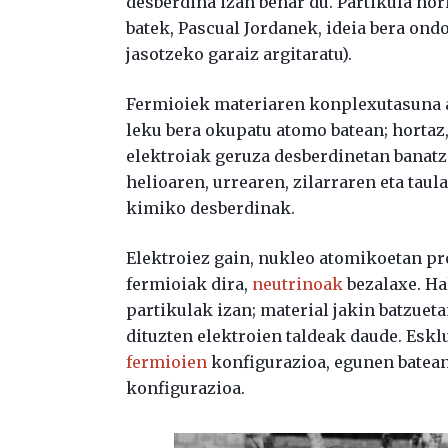
desberdina izan behar du. Partikula hori
batek, Pascual Jordanek, ideia bera ond
jasotzeko garaiz argitaratu).
Fermioiek materiaren konplexutasuna ah
leku bera okupatu atomo batean; hortaz
elektroiak geruza desberdinetan banatz
helioaren, urrearen, zilarraren eta ta
kimiko desberdinak.
Elektroiez gain, nukleo atomikoetan pr
fermioiak dira,
neutrinoak
bezalaxe. Ha
partikulak izan; material jakin batzue
dituzten elektroien taldeak daude. Eskl
fermioien
konfigurazioa, egunen batean
konfigurazioa.