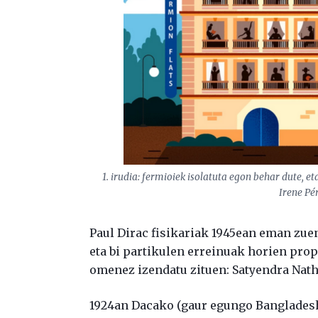
1. irudia: fermioiek isolatuta egon behar dute, et
Irene Pé
Paul Dirac fisikariak 1945ean eman zuen
eta bi partikulen erreinuak horien prop
omenez izendatu zituen: Satyendra Nath
1924an Dacako (gaur egungo Bangladesh)