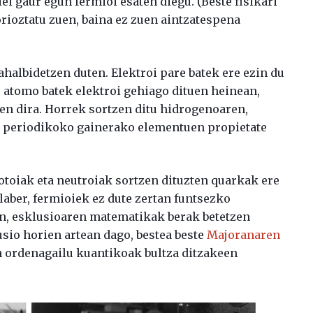
ei gaur egun fermioi esaten diegu. (Beste fisikari
orioztatu zuen, baina ez zuen aintzatespena
albidetzen duten. Elektroi pare batek ere ezin du
, atomo batek elektroi gehiago dituen heinean,
en dira. Horrek sortzen ditu hidrogenoaren,
ula periodikoko gainerako elementuen propietate
otoiak eta neutroiak sortzen dituzten quarkak ere
laber, fermioiek ez dute zertan funtsezko
tan, esklusioaren matematikak berak betetzen
usio horien artean dago, bestea beste
Majoranaren
 ordenagailu kuantikoak bultza ditzakeen