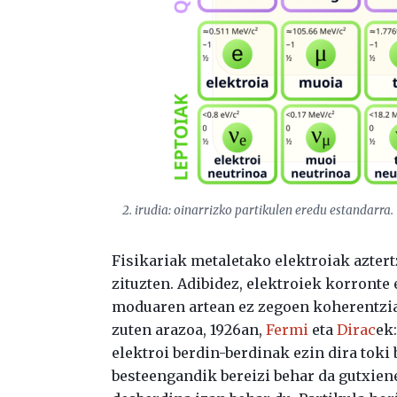
2. irudia: oinarrizko partikulen eredu estandarra.
Fisikariak metaletako elektroiak aztert
zituzten. Adibidez, elektroiek korronte
moduaren artean ez zegoen koherentziar
zuten arazoa, 1926an,
Fermi
eta
Dirac
ek:
elektroi berdin-berdinak ezin dira toki 
besteengandik bereizi behar da gutxiene