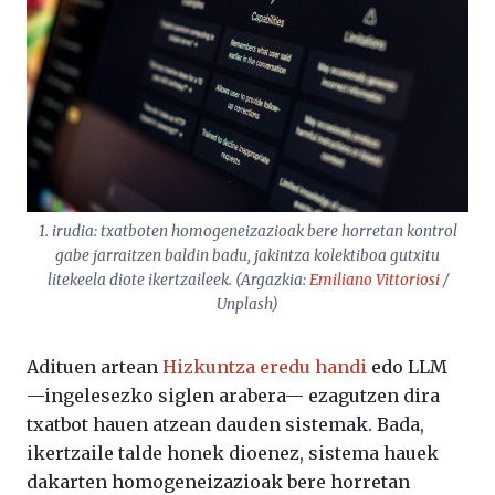
1. irudia: txatboten homogeneizazioak bere horretan kontrol
gabe jarraitzen baldin badu, jakintza kolektiboa gutxitu
litekeela diote ikertzaileek. (Argazkia:
Emiliano Vittoriosi
/
Unplash)
Adituen artean
Hizkuntza eredu handi
edo LLM
—ingelesezko siglen arabera— ezagutzen dira
txatbot hauen atzean dauden sistemak. Bada,
ikertzaile talde honek dioenez, sistema hauek
dakarten homogeneizazioak bere horretan