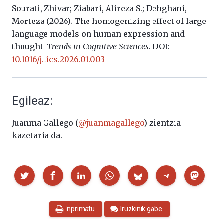
Sourati
, Zhivar;
Ziabari
, Alireza S.;
Dehghani,
Morteza (2026).
The homogenizing effect of large
language models on human expression and
thought.
Trends in Cognitive Sciences
. DOI:
10.1016/j.tics.2026.01.003
Egileaz:
Juanma Gallego (
@juanmagallego
) zientzia
kazetaria da.
Partekatu
Inprimatu
Iruzkinik gabe