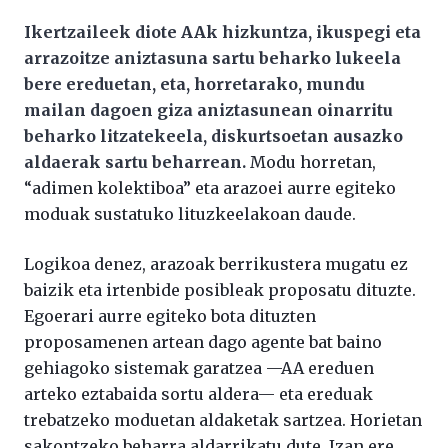
Ikertzaileek diote AAk hizkuntza, ikuspegi eta
arrazoitze aniztasuna sartu beharko lukeela
bere ereduetan, eta, horretarako, mundu
mailan dagoen giza aniztasunean oinarritu
beharko litzatekeela, diskurtsoetan ausazko
aldaerak sartu beharrean.
Modu horretan,
“adimen kolektiboa” eta arazoei aurre egiteko
moduak sustatuko lituzkeelakoan daude.
Logikoa denez, arazoak berrikustera mugatu ez
baizik eta irtenbide posibleak proposatu dituzte.
Egoerari aurre egiteko bota dituzten
proposamenen artean dago agente bat baino
gehiagoko sistemak garatzea —AA ereduen
arteko eztabaida sortu aldera— eta ereduak
trebatzeko moduetan aldaketak sartzea. Horietan
sakontzeko beharra aldarrikatu dute. Izan ere,