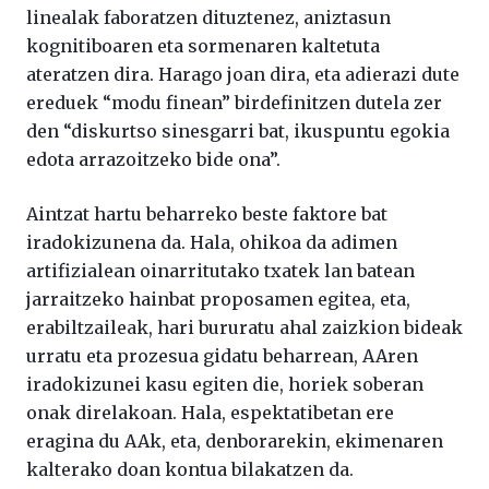
linealak faboratzen dituztenez, aniztasun
kognitiboaren eta sormenaren kaltetuta
ateratzen dira. Harago joan dira, eta adierazi dute
ereduek “modu finean” birdefinitzen dutela zer
den “diskurtso sinesgarri bat, ikuspuntu egokia
edota arrazoitzeko bide ona”.
Aintzat hartu beharreko beste faktore bat
iradokizunena da. Hala, ohikoa da adimen
artifizialean oinarritutako txatek lan batean
jarraitzeko hainbat proposamen egitea, eta,
erabiltzaileak, hari bururatu ahal zaizkion bideak
urratu eta prozesua gidatu beharrean, AAren
iradokizunei kasu egiten die, horiek soberan
onak direlakoan. Hala, espektatibetan ere
eragina du AAk, eta, denborarekin, ekimenaren
kalterako doan kontua bilakatzen da.