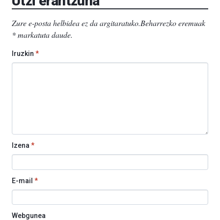
Utzi erantzuna
Zure e-posta helbidea ez da argitaratuko.
Beharrezko eremuak
*
markatuta daude
.
Iruzkin
*
Izena
*
E-mail
*
Webgunea