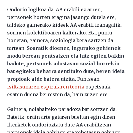
Ondorio logikoa da, AA erabili ez arren,
pertsonek horren eragina jasango dutela ere,
taldeko gainerako kideek AA erabili izanagatik,
sormen kolektiboaren kalterako. Eta, puntu
honetan, gainera, soziologia bera sartzen da
tartean.
Souratik dioenez, inguruko gehienek
modu berean pentsatzen eta hitz egiten baldin
badute, pertsonek adostasun sozial horrekin
bat egiteko beharra sentituko dute, beren ideia
propioak alde batera utzita.
Funtsean,
isiltasunaren espiralaren teoria
ospetsuak
esaten duena berresten da, hain zuzen ere.
Gainera, nolabaiteko paradoxa bat sortzen da.
Batetik, orain arte gaiaren bueltan egin diren
ikerketek ondorioztatu dute AA erabiltzean
pertsonek ideia gehiago eta xehetasun gehiago