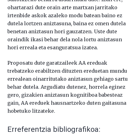
ohartarazi dute orain arte martxan jarritako
irtenbide askok azaleko modu batean baino ez
dutela lortzen aniztasuna, baina ez omen dutela
benetan aniztasun hori gauzatzen. Uste dute
oraindik ikasi behar dela nola lortu aniztasun
hori erreala eta esanguratsua izatea.
Proposatu dute garatzaileek AA ereduak
trebatzeko erabiltzen dituzten ereduetan mundu
errealean oinarritutako aniztasun gehiago sartu
behar dutela. Argudiatu dutenez, horrela eginez
gero, gizakien aniztasun kognitiboa babesteaz
gain, AA ereduek hausnartzeko duten gaitasuna
hobetuko litzateke.
Erreferentzia bibliografikoa: