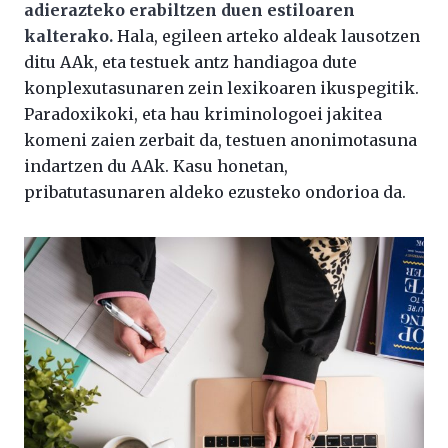
adierazteko erabiltzen duen estiloaren
kalterako.
Hala, egileen arteko aldeak lausotzen
ditu AAk, eta testuek antz handiagoa dute
konplexutasunaren zein lexikoaren ikuspegitik.
Paradoxikoki, eta hau kriminologoei jakitea
komeni zaien zerbait da, testuen anonimotasuna
indartzen du AAk. Kasu honetan,
pribatutasunaren aldeko ezusteko ondorioa da.