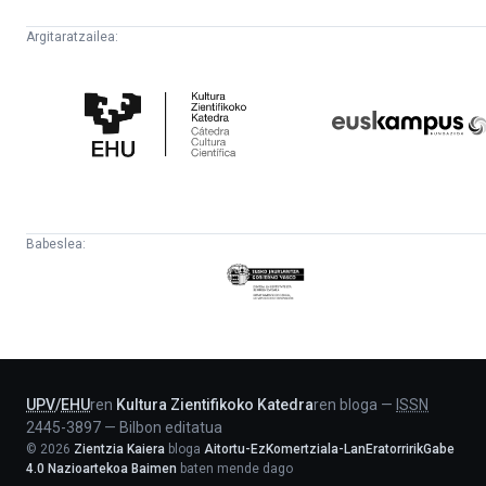
Argitaratzailea:
Kultura
Euskampus
Zientifikoko
Fundazioa
Katedra
Babeslea:
Eusko
Jaurlaritza
-
Lehendakaritza
UPV
/
EHU
ren
Kultura Zientifikoko Katedra
ren bloga
—
ISSN
2445-3897
—
Bilbon editatua
©
2026
Zientzia Kaiera
bloga
Aitortu-EzKomertziala-LanEratorririkGabe
4.0 Nazioartekoa Baimen
baten mende dago