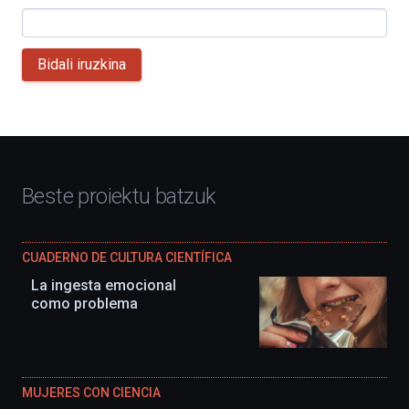
Bidali iruzkina
Beste proiektu batzuk
CUADERNO DE CULTURA CIENTÍFICA
La ingesta emocional
como problema
MUJERES CON CIENCIA