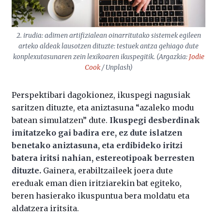
2. irudia: adimen artifizialean oinarritutako sistemek egileen
arteko aldeak lausotzen dituzte: testuek antza gehiago dute
konplexutasunaren zein lexikoaren ikuspegitik. (Argazkia:
Jodie
Cook
/ Unplash)
Perspektibari dagokionez, ikuspegi nagusiak
saritzen dituzte, eta aniztasuna “azaleko modu
batean simulatzen” dute.
Ikuspegi desberdinak
imitatzeko gai badira ere, ez dute islatzen
benetako aniztasuna, eta erdibideko iritzi
batera iritsi nahian, estereotipoak berresten
dituzte.
Gainera, erabiltzaileek joera dute
ereduak eman dien iritziarekin bat egiteko,
beren hasierako ikuspuntua bera moldatu eta
aldatzera iritsita.