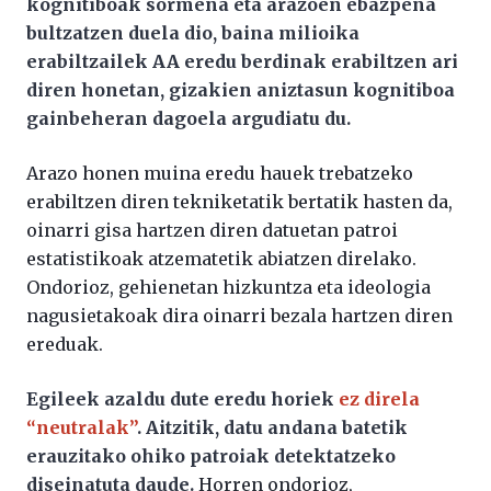
kognitiboak sormena eta arazoen ebazpena
bultzatzen duela dio, baina milioika
erabiltzailek AA eredu berdinak erabiltzen ari
diren honetan, gizakien aniztasun kognitiboa
gainbeheran dagoela argudiatu du.
Arazo honen muina eredu hauek trebatzeko
erabiltzen diren tekniketatik bertatik hasten da,
oinarri gisa hartzen diren datuetan patroi
estatistikoak atzematetik abiatzen direlako.
Ondorioz, gehienetan hizkuntza eta ideologia
nagusietakoak dira oinarri bezala hartzen diren
ereduak.
Egileek azaldu dute eredu horiek
ez direla
“neutralak”
. Aitzitik, datu andana batetik
erauzitako ohiko patroiak detektatzeko
diseinatuta daude.
Horren ondorioz,