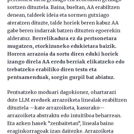
sortzen dituztela. Baina, bueltan, AA erabiltzen
denean, taldeek ideia eta sormen gutxiago
ateratzen dituzte, talde horiek beren kabuz AA
gabe beren indarrak batzen dituzten egoerekin
alderatuz.
Berrelikadura ez da pertsonetara
mugatzen, etorkizuneko edukietara baizik.
Horren arrazoia da sortu diren eduki horiek
izango direla AA eredu berriak elikatzeko edo
trebatzeko erabiliko diren testu eta
pentsamenduak, sorgin gurpil bat abiatuz.
Pentsatzeko moduari dagokionez, ohartarazi
dute LLM ereduek arrazoiketa linealak erabiltzen
dituztela —kate arrazoiketa, kasurako—
arrazoiketa abstraktu edo intuitiboa beharrean.
Eta azken hauek “zenbaitetan”, lineala baino
eraginkorragoak izan daitezke. Arrazoiketa