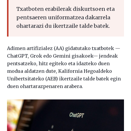
Txatboten erabilerak diskurtsoen eta
pentsaeren uniformatzea dakarrela
ohartarazi du ikertzaile talde batek.
Adimen artifizialez (AA) gidatutako txatbotek —
ChatGPT, Grok edo Gemini gisakoek— jendeak
pentsatzeko, hitz egiteko eta idazteko duen
modua aldatzen dute, Kalifornia Hegoaldeko
Unibertsitateko (AEB) ikertzaile talde batek egin
duen ohartarazpenaren arabera.