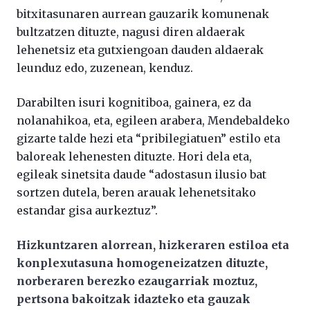
bitxitasunaren aurrean gauzarik komunenak
bultzatzen dituzte, nagusi diren aldaerak
lehenetsiz eta gutxiengoan dauden aldaerak
leunduz edo, zuzenean, kenduz.
Darabilten isuri kognitiboa, gainera, ez da
nolanahikoa, eta, egileen arabera, Mendebaldeko
gizarte talde hezi eta “pribilegiatuen” estilo eta
baloreak lehenesten dituzte. Hori dela eta,
egileak sinetsita daude “adostasun ilusio bat
sortzen dutela, beren arauak lehenetsitako
estandar gisa aurkeztuz”.
Hizkuntzaren alorrean, hizkeraren estiloa eta
konplexutasuna homogeneizatzen dituzte,
norberaren berezko ezaugarriak moztuz,
pertsona bakoitzak idazteko eta gauzak