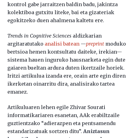
kontrol gabe jarraitzen baldin badu, jakintza
kolektiboa gutxitu liteke, bai eta gizateriak
egokitzeko duen ahalmena kaltetu ere.
Trends in Cognitive Sciences
aldizkarian
argitaratutako
analisi batean
—
preprint
moduko
bertsioa hemen kontsultatu daiteke, irekian—
sistema hauen inguruko hausnarketa egin dute
gaiaren bueltan ardura duten ikertzaile horiek.
Iritzi artikulua izanda ere, orain arte egin diren
ikerketan oinarritu dira, analisirako tartea
emanez.
Artikuluaren lehen egile Zhivar Sourati
informatikariaren esanetan, AAk erabiltzaile
guztientzako “adierazpen eta pentsamendu
estandarizatuak sortzen ditu”.
Aniztasun