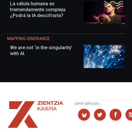
La célula humana es
tremendamente compleja.
¿Podrá la IA descifrarla?
MAPPING IGNORANCE
We are not ‘in the singularity’
with AI.
Zientzia
Jarrai gaitzazu:
Kaiera