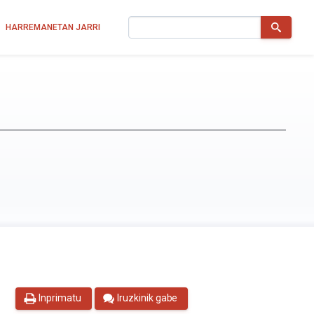
Bilatu
HARREMANETAN JARRI
Inprimatu
Iruzkinik gabe