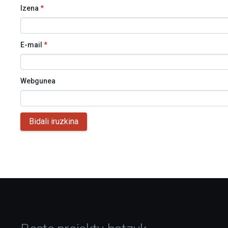
Izena
*
E-mail
*
Webgunea
Bidali iruzkina