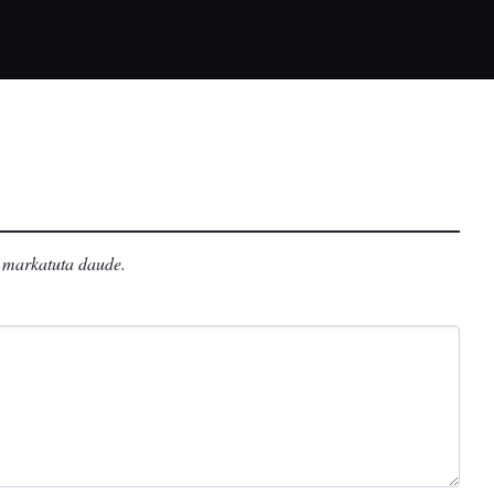
markatuta daude
.