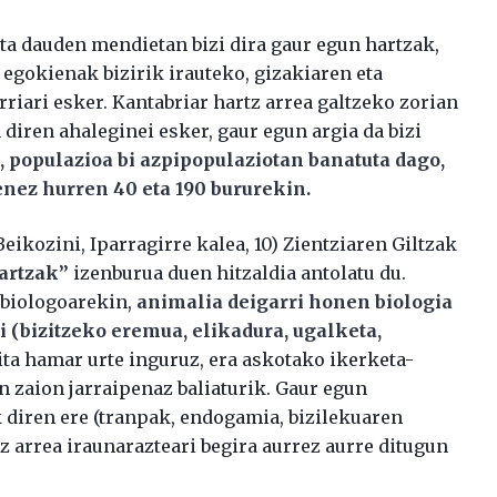
a dauden mendietan bizi dira gaur egun hartzak,
 egokienak bizirik irauteko, gizakiaren eta
riari esker. Kantabriar hartz arrea galtzeko zorian
 diren ahaleginei esker, gaur egun argia da bizi
 populazioa bi azpipopulaziotan banatuta dago,
nez hurren 40 eta 190 bururekin.
eikozini, Iparragirre kalea, 10) Zientziaren Giltzak
artzak
”
izenburua duen hitzaldia antolatu du.
 biologoarekin,
animalia deigarri honen biologia
i (bizitzeko eremua, elikadura, ugalketa,
ita hamar urte inguruz, era askotako ikerketa-
an zaion jarraipenaz baliaturik. Gaur egun
 diren ere (tranpak, endogamia, bizilekuaren
z arrea iraunarazteari begira aurrez aurre ditugun