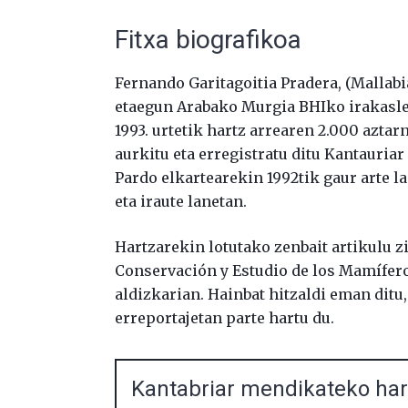
Fitxa biografikoa
Fernando Garitagoitia Pradera, (Mallabi
etaegun Arabako Murgia BHIko irakaslea
1993. urtetik hartz arrearen 2.000 aztar
aurkitu eta erregistratu ditu Kantauria
Pardo elkartearekin 1992tik gaur arte l
eta iraute lanetan.
Hartzarekin lotutako zenbait artikulu zi
Conservación y Estudio de los Mamífer
aldizkarian. Hainbat hitzaldi eman ditu, 
erreportajetan parte hartu du.
Kantabriar mendikateko ha