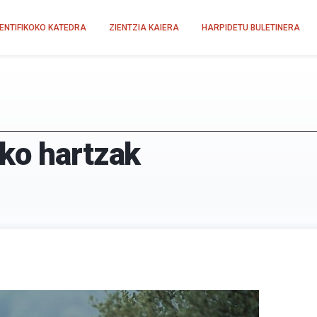
IENTIFIKOKO KATEDRA
ZIENTZIA KAIERA
HARPIDETU BULETINERA
ko hartzak