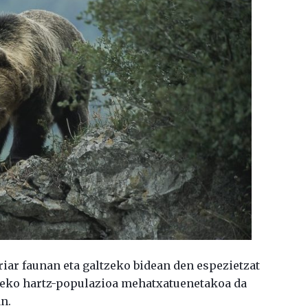
riar faunan eta galtzeko bidean den espezietzat
teko hartz-populazioa mehatxatuenetakoa da
n.