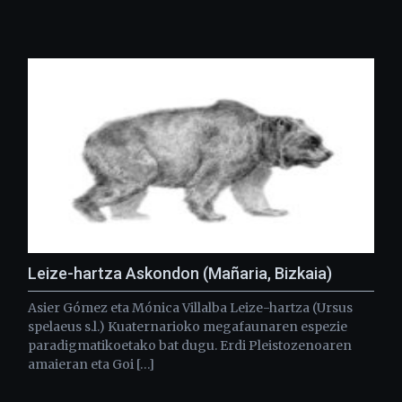
Leize-hartza Askondon (Mañaria, Bizkaia)
Asier Gómez eta Mónica Villalba Leize-hartza (Ursus
spelaeus s.l.) Kuaternarioko megafaunaren espezie
paradigmatikoetako bat dugu. Erdi Pleistozenoaren
amaieran eta Goi […]