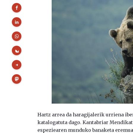
Hartz arrea da haragijalerik urriena ibe
katalogatuta dago. Kantabriar Mendika
espeziearen munduko banaketa eremua