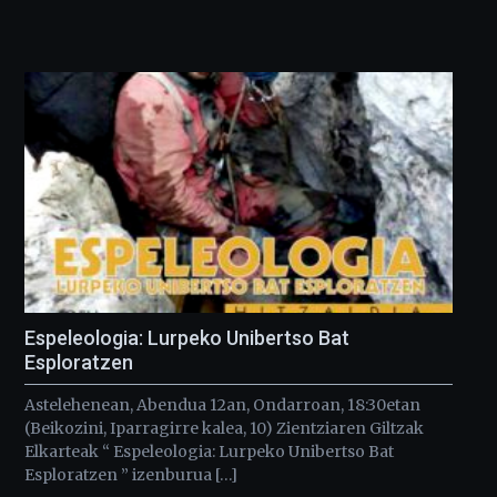
Espeleologia: Lurpeko Unibertso Bat
Esploratzen
Astelehenean, Abendua 12an, Ondarroan, 18:30etan
(Beikozini, Iparragirre kalea, 10) Zientziaren Giltzak
Elkarteak “ Espeleologia: Lurpeko Unibertso Bat
Esploratzen ” izenburua […]