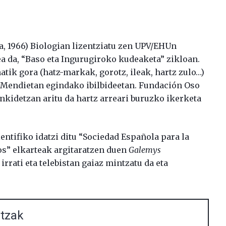
a, 1966) Biologian lizentziatu zen UPV/EHUn
 da, “Baso eta Ingurugiroko kudeaketa” zikloan.
natik gora (hatz-markak, gorotz, ileak, hartz zulo…)
r Mendietan egindako ibilbideetan. Fundación Oso
ankidetzan aritu da hartz arreari buruzko ikerketa
entifiko idatzi ditu “Sociedad Española para la
os” elkarteak argitaratzen duen
Galemys
irrati eta telebistan gaiaz mintzatu da eta
rtzak