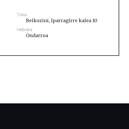
Tokia
Beikozini, Iparragirre kalea 10
Helbidea
Ondarroa