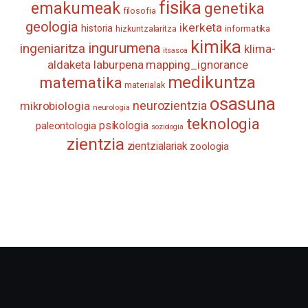
fisika
emakumeak
genetika
filosofia
geologia
ikerketa
historia
informatika
hizkuntzalaritza
kimika
ingurumena
ingeniaritza
klima-
itsasoa
aldaketa
laburpena
mapping_ignorance
medikuntza
matematika
materialak
osasuna
neurozientzia
mikrobiologia
neurologia
teknologia
psikologia
paleontologia
soziologia
zientzia
zientzialariak
zoologia