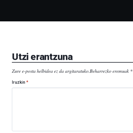
Utzi erantzuna
Zure e-posta helbidea ez da argitaratuko.
Beharrezko eremuak
*
Iruzkin
*