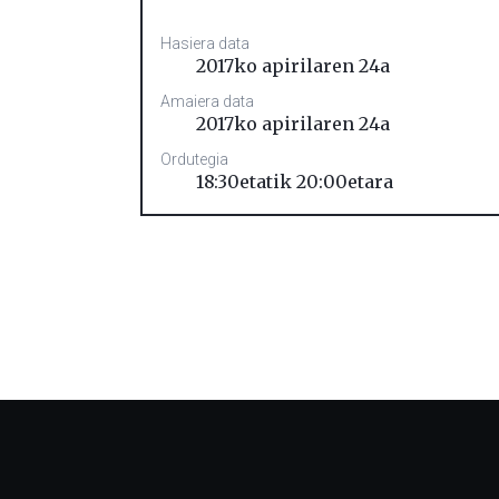
Hasiera data
2017ko apirilaren 24a
Amaiera data
2017ko apirilaren 24a
Ordutegia
18:30etatik 20:00etara