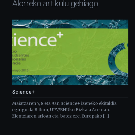
Alorreko artikulu gehiago
Science+
Maiatzaren 7, 8 eta 9an Science+ izeneko ekitaldia
egingo da Bilbon, UPV/EHUko Bizkaia Aretoan.
Zientziaren arloan eta, batez ere, Europako […]