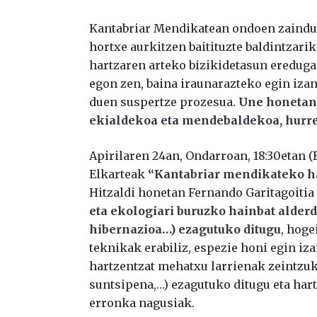
Kantabriar Mendikatean ondoen zaindut
hortxe aurkitzen baitituzte baldintzarik
hartzaren arteko bizikidetasun eredugar
egon zen, baina iraunarazteko egin izan
duen suspertze prozesua.
Une honetan,
ekialdekoa eta mendebaldekoa, hurre
Apirilaren 24an, Ondarroan, 18:30etan (B
Elkarteak
“
Kantabriar mendikateko h
Hitzaldi honetan Fernando Garitagoitia
eta ekologiari buruzko hainbat alderd
hibernazioa…) ezagutuko ditugu
, hoge
teknikak erabiliz, espezie honi egin iz
hartzentzat mehatxu larrienak zeintzuk
suntsipena,…) ezagutuko ditugu eta hart
erronka nagusiak.