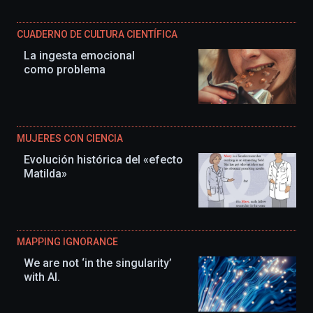
CUADERNO DE CULTURA CIENTÍFICA
La ingesta emocional
como problema
MUJERES CON CIENCIA
Evolución histórica del «efecto
Matilda»
MAPPING IGNORANCE
We are not ‘in the singularity’
with AI.