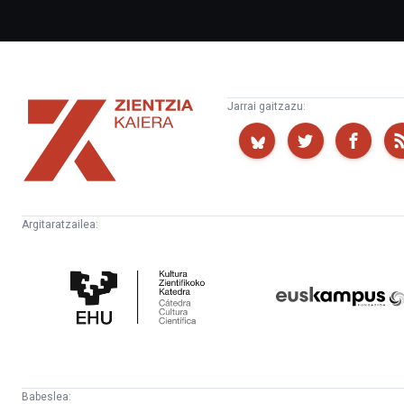
Zientzia
Jarrai gaitzazu:
Kaiera
Argitaratzailea:
Kultura
Euskampus
Zientifikoko
Fundazioa
Katedra
Babeslea: