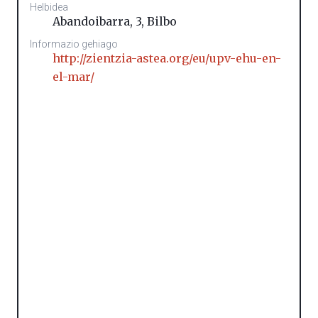
Helbidea
Abandoibarra, 3
,
Bilbo
Informazio gehiago
http://zientzia-astea.org/eu/upv-ehu-en-
el-mar/