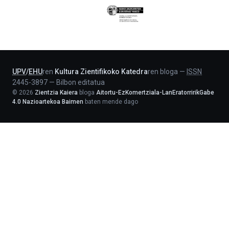
Eusko
Jaurlaritza
-
Lehendakaritza
UPV
/
EHU
ren
Kultura Zientifikoko Katedra
ren bloga
—
ISSN
2445-3897
—
Bilbon editatua
©
2026
Zientzia Kaiera
bloga
Aitortu-EzKomertziala-LanEratorririkGabe
4.0 Nazioartekoa Baimen
baten mende dago