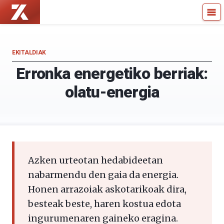
Zientzia
Kultura
Kaiera
Zientifikoko
—
Katedra
Kultura
EKITALDIAK
Zientifikoko
Erronka energetiko berriak:
Katedra
olatu-energia
Azken urteotan hedabideetan
nabarmendu den gaia da energia.
Honen arrazoiak askotarikoak dira,
besteak beste, haren kostua edota
ingurumenaren gaineko eragina.