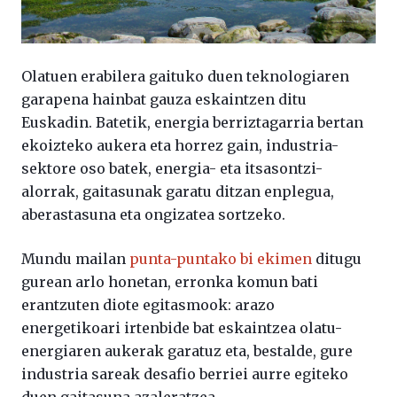
Olatuen erabilera gaituko duen teknologiaren
garapena hainbat gauza eskaintzen ditu
Euskadin. Batetik, energia berriztagarria bertan
ekoizteko aukera eta horrez gain, industria-
sektore oso batek, energia- eta itsasontzi-
alorrak, gaitasunak garatu ditzan enplegua,
aberastasuna eta ongizatea sortzeko.
Mundu mailan
punta-puntako bi ekimen
ditugu
gurean arlo honetan, erronka komun bati
erantzuten diote egitasmook: arazo
energetikoari irtenbide bat eskaintzea olatu-
energiaren aukerak garatuz eta, bestalde, gure
industria sareak desafio berriei aurre egiteko