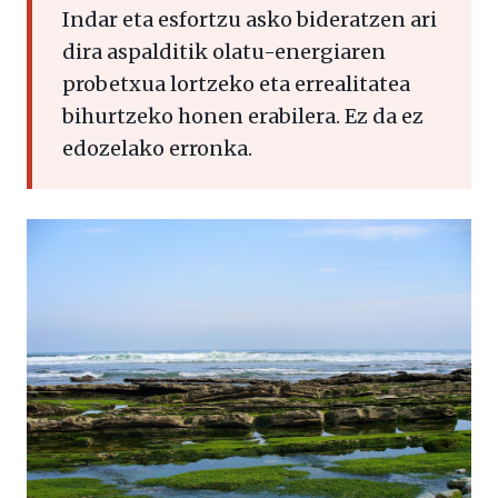
Indar eta esfortzu asko bideratzen ari
dira aspalditik olatu-energiaren
probetxua lortzeko eta errealitatea
bihurtzeko honen erabilera. Ez da ez
edozelako erronka.