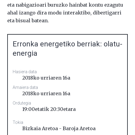
eta nabigazioari buruzko hainbat kontu ezagutu
ahal izango dira modu interaktibo, dibertigarri
eta bisual batean.
Erronka energetiko berriak: olatu-
energia
Hasiera data
2018ko urriaren 16a
Amaiera data
2018ko urriaren 16a
Ordutegia
19:00etatik 20:30etara
Tokia
Bizkaia Aretoa - Baroja Aretoa