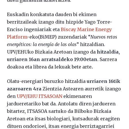
duen gaitasuna azaleratzea.
Euskadin konkatuta dauden bi ekimen
berritzaileak izango ditu hizpide Yago Torre-
Enciso ingeniariak eta
Biscay Marine Energy
Platform
-eko(BiMEP) zuzendariak “
Nuevos retos
energéticos: la energía de las olas
” hitzaldian.
UPV/EHUko Bizkaia Aretoan izango da
hitzaldia,
urriaren 16an arratsaldeko 19:00etan
. Sarrera
doakoa eta librea da lekuak bete arte
.
Olatu-energiari buruzko hitzaldia
urriaren 16tik
azaroaren 4ra
Zientzia Astearen aurretik izango
den
UPV/EHU ITSASOAN
ekimenaren
jardueretariko bat da. Antolatu diren jardueren
bitartez, ITSASOA sartuko da Bilboko Bizkaia
Aretoan eta itsas biologiari, kutsadurak eragiten
dituen ondorioei, itsas energia berriztagarriei