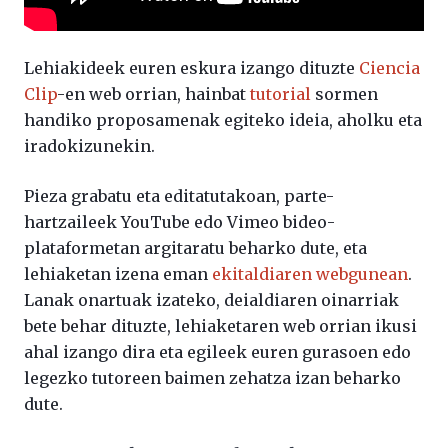
Lehiakideek euren eskura izango dituzte
Ciencia
Clip
-en web orrian, hainbat
tutorial
sormen
handiko proposamenak egiteko ideia, aholku eta
iradokizunekin.
Pieza grabatu eta editatutakoan, parte-
hartzaileek YouTube edo Vimeo bideo-
plataformetan argitaratu beharko dute, eta
lehiaketan izena eman
ekitaldiaren webgunean
.
Lanak onartuak izateko, deialdiaren oinarriak
bete behar dituzte, lehiaketaren web orrian ikusi
ahal izango dira eta egileek euren gurasoen edo
legezko tutoreen baimen zehatza izan beharko
dute.