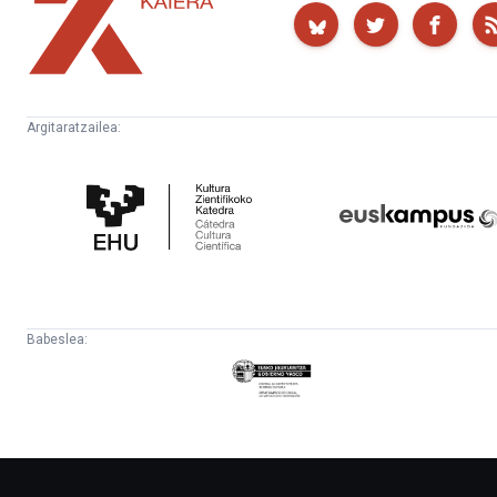
Kaiera
Argitaratzailea:
Kultura
Euskampus
Zientifikoko
Fundazioa
Katedra
Babeslea:
Eusko
Jaurlaritza
-
Lehendakaritza