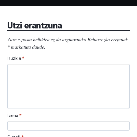
Bizkaia
Aretoa-
EHU…
Utzi erantzuna
Zure e-posta helbidea ez da argitaratuko.
Beharrezko eremuak
*
markatuta daude
.
Iruzkin
*
Izena
*