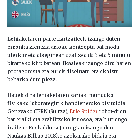
Lehiaketaren parte hartzaileek izango duten
erronka zientzia arloko kontzeptu bat modu
ulerkor eta atseginean azaltzea da 3 eta 5 minutu
bitarteko klip batean. Ikasleak izango dira haren
protagonista eta eurek diseinatu eta ekoiztu
beharko dute pieza.
Hauek dira lehiaketaren sariak: munduko
fisikako laborategirik handienerako bisitaldia,
Genevako CERN (Suitza),
Erle Spider
robot-dron
bat eraiki eta erabiltzeko kit osoa, eta hurrengo
irailean Euskalduna Jauregian izango den
Naukas Bilbao 2018ko azokarako bidaia eta