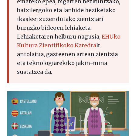
emateko epea, bigarren hezkuntzako,
batxilergoko eta lanbide heziketako
ikasleei zuzendutako zientziari
buruzko bideoen lehiaketa.
Lehiaketaren helburu nagusia,
EHUko
Kultura Zientifikoko Katedra
k
antolatua, gazteenen artean zientzia
eta teknologiarekiko jakin-mina
sustatzea da.