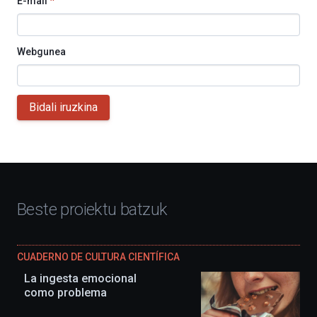
E-mail
*
Webgunea
Bidali iruzkina
Beste proiektu batzuk
CUADERNO DE CULTURA CIENTÍFICA
La ingesta emocional
como problema