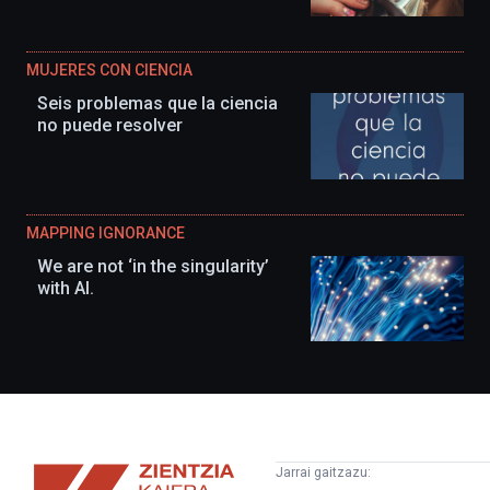
MUJERES CON CIENCIA
Seis problemas que la ciencia
no puede resolver
MAPPING IGNORANCE
We are not ‘in the singularity’
with AI.
Zientzia
Jarrai gaitzazu: