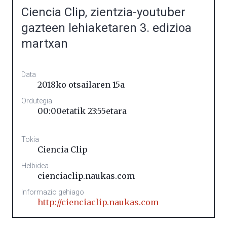
Ciencia Clip, zientzia-youtuber
gazteen lehiaketaren 3. edizioa
martxan
Data
2018ko otsailaren 15a
Ordutegia
00:00etatik 23:55etara
Tokia
Ciencia Clip
Helbidea
cienciaclip.naukas.com
Informazio gehiago
http://cienciaclip.naukas.com