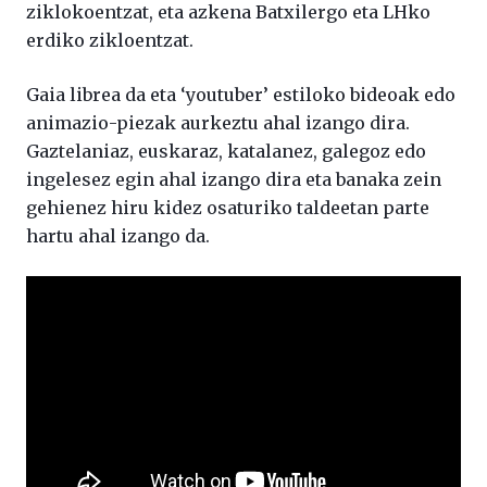
ziklokoentzat, eta azkena Batxilergo eta LHko
erdiko zikloentzat.
Gaia librea da eta ‘youtuber’ estiloko bideoak edo
animazio-piezak aurkeztu ahal izango dira.
Gaztelaniaz, euskaraz, katalanez, galegoz edo
ingelesez egin ahal izango dira eta banaka zein
gehienez hiru kidez osaturiko taldeetan parte
hartu ahal izango da.