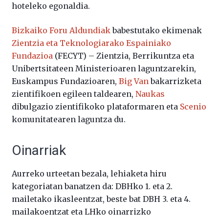
hoteleko egonaldia.
Bizkaiko Foru Aldundiak
babestutako ekimenak
Zientzia eta Teknologiarako Espainiako
Fundazioa
(FECYT) – Zientzia, Berrikuntza eta
Unibertsitateen Ministerioaren laguntzarekin,
Euskampus Fundazioaren,
Big Van
bakarrizketa
zientifikoen egileen taldearen,
Naukas
dibulgazio zientifikoko plataformaren eta
Scenio
komunitatearen laguntza du.
Oinarriak
Aurreko urteetan bezala, lehiaketa hiru
kategoriatan banatzen da: DBHko 1. eta 2.
mailetako ikasleentzat, beste bat DBH 3. eta 4.
mailakoentzat eta LHko oinarrizko