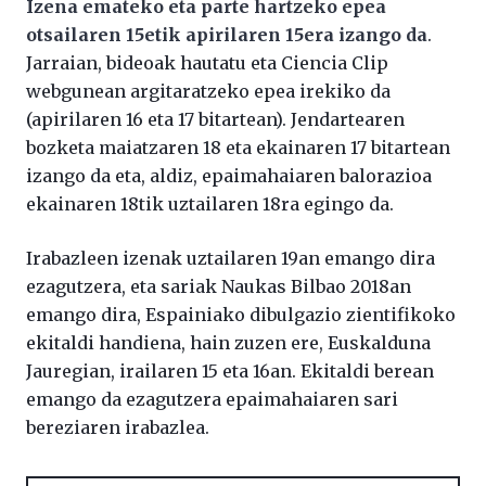
Izena emateko eta parte hartzeko epea
otsailaren 15etik apirilaren 15era izango da
.
Jarraian, bideoak hautatu eta Ciencia Clip
webgunean argitaratzeko epea irekiko da
(apirilaren 16 eta 17 bitartean). Jendartearen
bozketa maiatzaren 18 eta ekainaren 17 bitartean
izango da eta, aldiz, epaimahaiaren balorazioa
ekainaren 18tik uztailaren 18ra egingo da.
Irabazleen izenak uztailaren 19an emango dira
ezagutzera, eta sariak Naukas Bilbao 2018an
emango dira, Espainiako dibulgazio zientifikoko
ekitaldi handiena, hain zuzen ere, Euskalduna
Jauregian, irailaren 15 eta 16an. Ekitaldi berean
emango da ezagutzera epaimahaiaren sari
bereziaren irabazlea.