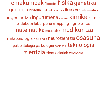
fisika
emakumeak
genetika
filosofia
geologia
ikerketa
historia
informatika
hizkuntzalaritza
kimika
ingurumena
ingeniaritza
klima-
itsasoa
aldaketa
laburpena
mapping_ignorance
medikuntza
matematika
materialak
osasuna
neurozientzia
mikrobiologia
neurologia
teknologia
psikologia
paleontologia
soziologia
zientzia
zientzialariak
zoologia