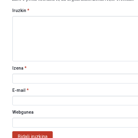
Iruzkin
*
Izena
*
E-mail
*
Webgunea
Bidali iruzkina