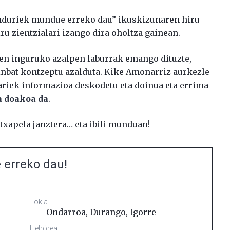
nduriek mundue erreko dau” ikuskizunaren hiru
iru zientzialari izango dira oholtza gainean.
rren inguruko azalpen laburrak emango dituzte,
inbat kontzeptu azalduta. Kike Amonarriz aurkezle
lariek informazioa deskodetu eta doinua eta errima
ta doakoa da
.
 txapela janztera… eta ibili munduan!
erreko dau!
Tokia
Ondarroa, Durango, Igorre
Helbidea