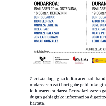
Zientzia dugu giza kulturaren zati handi
ondarearen zati hori gabe geldituko gin
kulturaren ondarea. Bertsolaritzaren ga
dugun gehiegizko informazioa digeritze
hartuta.