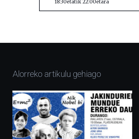
18:30etatik 22:00etara
Alorreko artikulu gehiago