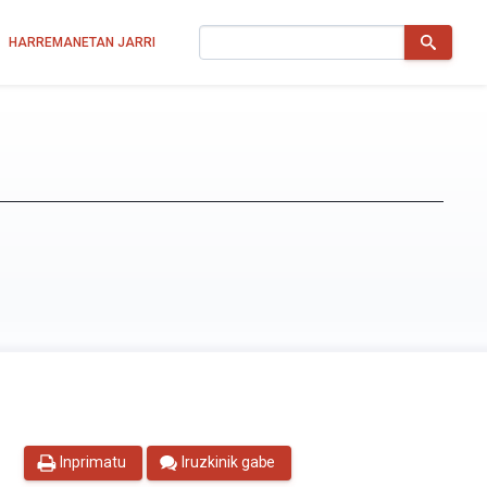
Bilatu
HARREMANETAN JARRI
Inprimatu
Iruzkinik gabe