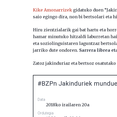
Kike Amonarrizek
gidatuko duen “Jaki
saio egingo dira, non bi bertsolari eta h
Hiru zientzialarik gai bat hartu eta ho
hamar minutuko hitzaldi laburretan ha
eta soziolinguistaren laguntzaz bertso
jarriko dute ondoren.
Sarrera librea e
Zatoz jakinduriaz eta bertsoz osatutako
#BZPn Jakinduriek mundue 
Data
2018ko irailaren 20a
Ordutegia