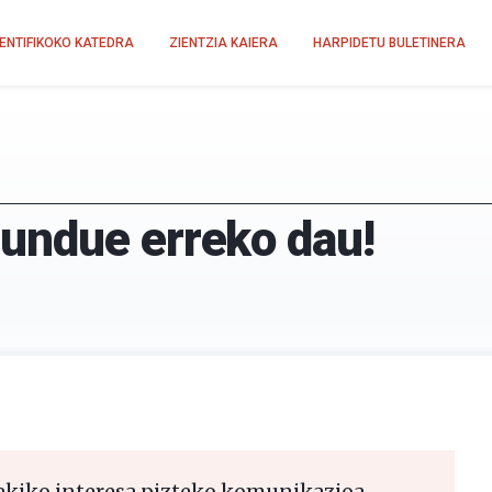
IENTIFIKOKO KATEDRA
ZIENTZIA KAIERA
HARPIDETU BULETINERA
undue erreko dau!
rekiko interesa pizteko komunikazioa