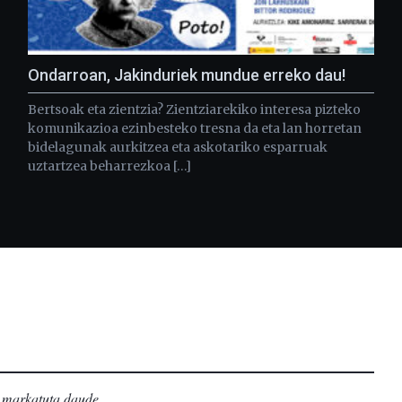
Ondarroan, Jakinduriek mundue erreko dau!
Bertsoak eta zientzia? Zientziarekiko interesa pizteko
komunikazioa ezinbesteko tresna da eta lan horretan
bidelagunak aurkitzea eta askotariko esparruak
uztartzea beharrezkoa […]
markatuta daude
.