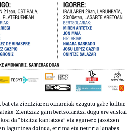
 bat eta zientziaren oinarriak ezagutu gabe kultur
ateke. Zientziaz gain bertsolaritza dugu ere euskal
koa da “bizitza kantatzea” eta egunero jasotzen
n laguntzea doinua, errima eta neurria lanabes