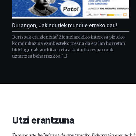
Durangon, Jakinduriek mundue erreko dau!
Bertsoak eta zientzia? Zientziarekiko interesa pizteko
komunikazioa ezinbesteko tresna da eta lan horretan
bidelagunak aurkitzea eta askotariko esparruak
uztartzea beharrezkoa […]
Utzi erantzuna
Zure e-posta helbidea ez da argitaratuko.
Beharrezko eremuak
*