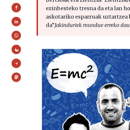
ezinbesteko tresna da eta lan h
askotariko esparruak uztartzea 
da“
Jakinduriek mundue erreko dau