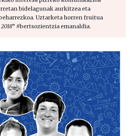
orretan bidelagunak aurkitzea eta
beharrezkoa. Uztarketa horren fruitua
 2018
” #bertsozientzia emanaldia.