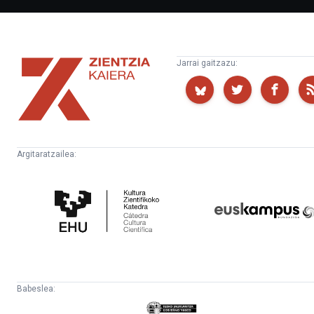
Zientzia
Jarrai gaitzazu:
Kaiera
Argitaratzailea:
Kultura
Euskampus
Zientifikoko
Fundazioa
Katedra
Babeslea:
Eusko