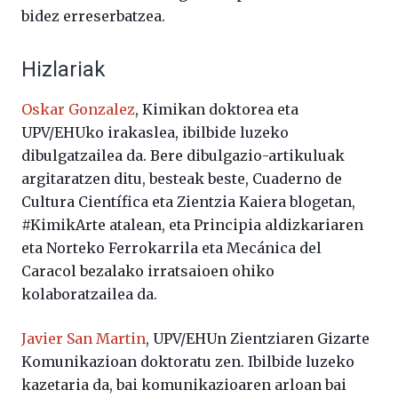
bidez erreserbatzea.
Hizlariak
Oskar Gonzalez
, Kimikan doktorea eta
UPV/EHUko irakaslea, ibilbide luzeko
dibulgatzailea da. Bere dibulgazio-artikuluak
argitaratzen ditu, besteak beste, Cuaderno de
Cultura Científica eta Zientzia Kaiera blogetan,
#KimikArte atalean, eta Principia aldizkariaren
eta Norteko Ferrokarrila eta Mecánica del
Caracol bezalako irratsaioen ohiko
kolaboratzailea da.
Javier San Martin
, UPV/EHUn Zientziaren Gizarte
Komunikazioan doktoratu zen. Ibilbide luzeko
kazetaria da, bai komunikazioaren arloan bai