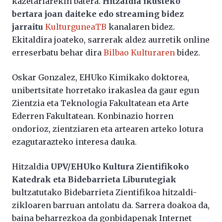
kazetariarekin batera.
Hitzaldia ikusteko
bertara joan daiteke edo streaming bidez
jarraitu
KulturguneaTB
kanalaren bidez.
Ekitaldira joateko, sarrerak aldez aurretik online
erreserbatu behar dira
Bilbao Kulturaren
bidez.
Oskar Gonzalez, EHUko Kimikako doktorea,
unibertsitate horretako irakaslea da gaur egun
Zientzia eta Teknologia Fakultatean eta Arte
Ederren Fakultatean. Konbinazio horren
ondorioz, zientziaren eta artearen arteko lotura
ezagutarazteko interesa dauka.
Hitzaldia
UPV/EHUko Kultura Zientifikoko
Katedrak eta Bidebarrieta Liburutegiak
bultzatutako Bidebarrieta Zientifikoa hitzaldi-
zikloaren barruan antolatu da. Sarrera doakoa da,
baina beharrezkoa da gonbidapenak Internet