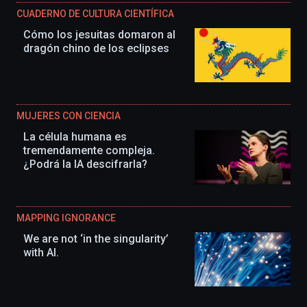
CUADERNO DE CULTURA CIENTÍFICA
Cómo los jesuitas domaron al
dragón chino de los eclipses
MUJERES CON CIENCIA
La célula humana es
tremendamente compleja.
¿Podrá la IA descifrarla?
MAPPING IGNORANCE
We are not ‘in the singularity’
with AI.