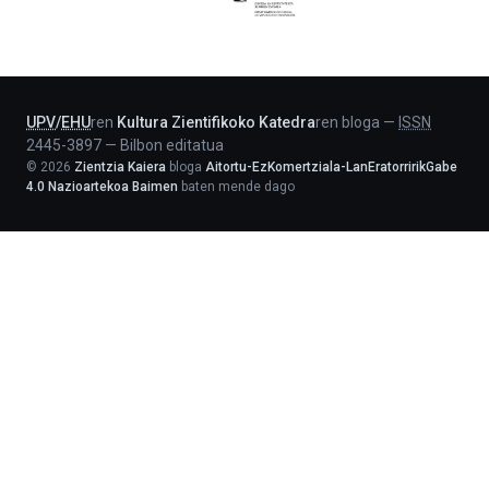
Jaurlaritza
-
Lehendakaritza
UPV
/
EHU
ren
Kultura Zientifikoko Katedra
ren bloga
—
ISSN
2445-3897
—
Bilbon editatua
©
2026
Zientzia Kaiera
bloga
Aitortu-EzKomertziala-LanEratorririkGabe
4.0 Nazioartekoa Baimen
baten mende dago