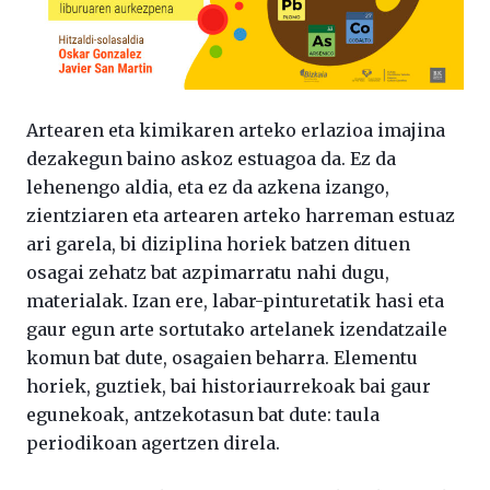
Artearen eta kimikaren arteko erlazioa imajina
dezakegun baino askoz estuagoa da. Ez da
lehenengo aldia, eta ez da azkena izango,
zientziaren eta artearen arteko harreman estuaz
ari garela, bi diziplina horiek batzen dituen
osagai zehatz bat azpimarratu nahi dugu,
materialak. Izan ere, labar-pinturetatik hasi eta
gaur egun arte sortutako artelanek izendatzaile
komun bat dute, osagaien beharra. Elementu
horiek, guztiek, bai historiaurrekoak bai gaur
egunekoak, antzekotasun bat dute: taula
periodikoan agertzen direla.