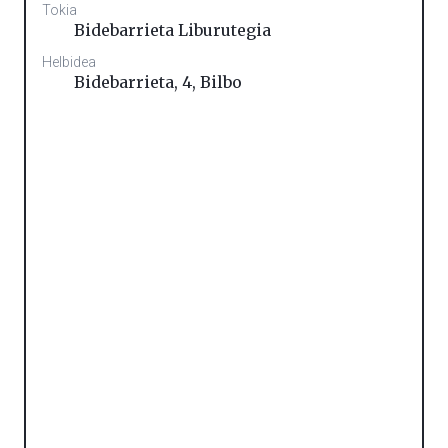
Tokia
Bidebarrieta Liburutegia
Helbidea
Bidebarrieta, 4
,
Bilbo