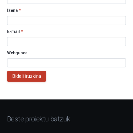
Izena
*
E-mail
*
Webgunea
Bidali iruzkina
Beste proiektu batzuk