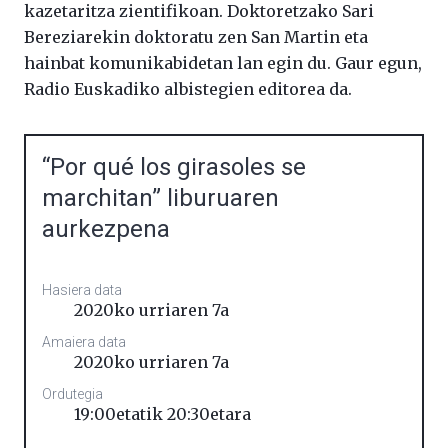
kazetaritza zientifikoan. Doktoretzako Sari
Bereziarekin doktoratu zen San Martin eta
hainbat komunikabidetan lan egin du. Gaur egun,
Radio Euskadiko albistegien editorea da.
“Por qué los girasoles se
marchitan” liburuaren
aurkezpena
Hasiera data
2020ko urriaren 7a
Amaiera data
2020ko urriaren 7a
Ordutegia
19:00etatik 20:30etara