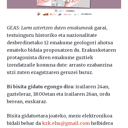
GEAS: Lurra aztertzen duten emakumeak
garai,
testuinguru historiko eta nazionalitate
desberdinetako 12 emakume geologori ahotsa
emateko bidaia proposatzen du. Erakusketaren
protagonista diren emakume guztiek
izendatzaile komuna dute: arrasto ezabaezina
utzi zuten ezagutzaren geruzei buruz.
Bi bisita gidatu egongo dira:
irailaren 24an,
gazteleraz, 18:00etan eta irailaren 26an, ordu
berean, euskaraz.
Bisita gidatuetara joateko, mezu elektronikoa
bidali behar da
kzk.ehu@gmail.com
helbidera