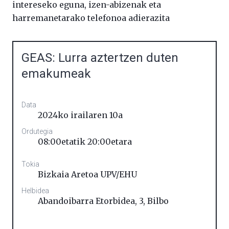
intereseko eguna, izen-abizenak eta
harremanetarako telefonoa adierazita
GEAS: Lurra aztertzen duten
emakumeak
Data
2024ko irailaren 10a
Ordutegia
08:00etatik 20:00etara
Tokia
Bizkaia Aretoa UPV/EHU
Helbidea
Abandoibarra Etorbidea, 3
,
Bilbo