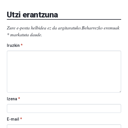
Aretoa-
EHU…
Utzi erantzuna
Zure e-posta helbidea ez da argitaratuko.
Beharrezko eremuak
*
markatuta daude
.
Iruzkin
*
Izena
*
E-mail
*