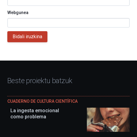
Webgunea
Bidali iruzkina
Beste proiektu batzuk
CUADERNO DE CULTURA CIENTÍFICA
La ingesta emocional
como problema