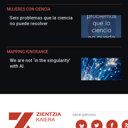
MUJERES CON CIENCIA
Seis problemas que la ciencia
no puede resolver
MAPPING IGNORANCE
We are not ‘in the singularity’
with AI.
Zientzia
Jarrai gaitzazu:
Kaiera