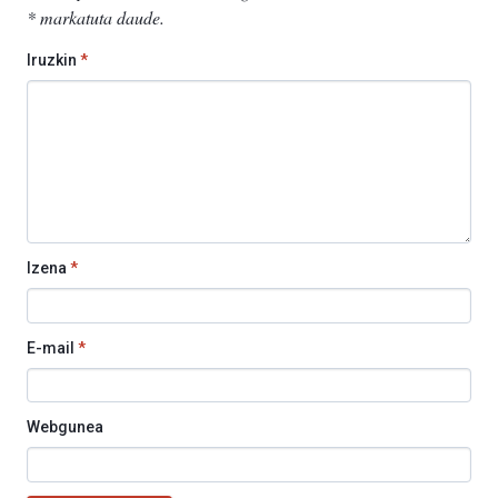
*
markatuta daude
.
Iruzkin
*
Izena
*
E-mail
*
Webgunea