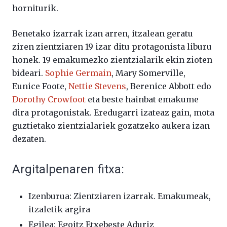
horniturik.
Benetako
izarrak
izan
arren,
itzalean
geratu
ziren
zientziaren
19
izar
ditu
protagonista
liburu
honek.
19
emakumezko
zientzialarik
ekin
zioten
bideari
.
Sophie
Germain
,
Mary
Somerville,
Eunice
Foote,
Nettie
Stevens
,
Berenice
Abbott
edo
Dorothy
Crowfoot
eta beste hainbat
emakume
dira
protagonistak.
E
redugarri
izateaz
gain,
mota
guztietako
zientzialariek
gozatzeko
aukera
izan
dezaten.
Argitalpenaren fitxa:
Izenburua: Zientziaren izarrak. Emakumeak,
itzaletik argira
Egilea: Egoitz Etxebeste Aduriz