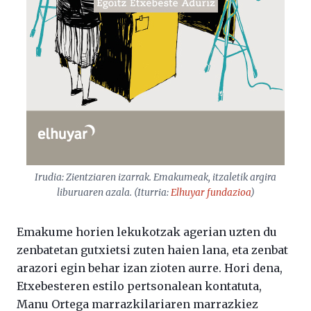
Irudia:
Zientziaren izarrak. Emakumeak, itzaletik argira
liburuaren azala. (Iturria:
Elhuyar fundazioa
)
Emakume horien lekukotzak agerian uzten du
zenbatetan gutxietsi zuten haien lana, eta zenbat
arazori egin behar izan zioten aurre. Hori dena,
Etxebesteren estilo pertsonalean kontatuta,
Manu Ortega marrazkilariaren marrazkiez