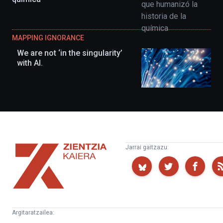
MAPPING IGNORANCE
We are not ‘in the singularity’
with AI.
Zientzia
Jarrai gaitzazu:
Kaiera
Argitaratzailea: