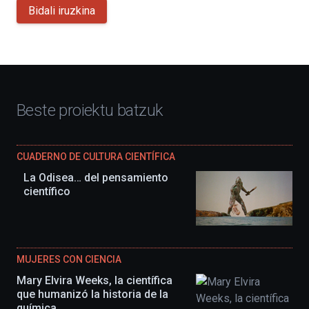
Bidali iruzkina
Beste proiektu batzuk
CUADERNO DE CULTURA CIENTÍFICA
La Odisea… del pensamiento
científico
MUJERES CON CIENCIA
Mary Elvira Weeks, la científica
que humanizó la historia de la
química