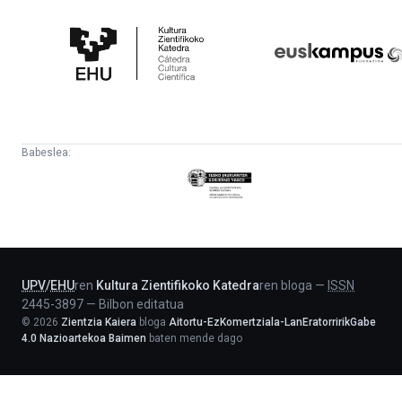
Kultura
Euskampus
Zientifikoko
Fundazioa
Katedra
Babeslea:
Eusko
Jaurlaritza
-
Lehendakaritza
UPV
/
EHU
ren
Kultura Zientifikoko Katedra
ren bloga
—
ISSN
2445-3897
—
Bilbon editatua
©
2026
Zientzia Kaiera
bloga
Aitortu-EzKomertziala-LanEratorririkGabe
4.0 Nazioartekoa Baimen
baten mende dago