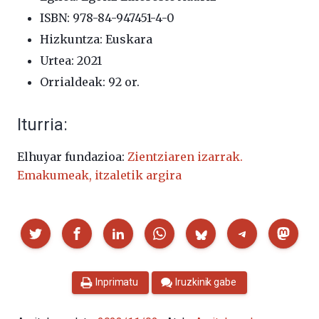
ISBN: 978-84-947451-4-0
Hizkuntza: Euskara
Urtea: 2021
Orrialdeak: 92 or.
Iturria:
Elhuyar fundazioa:
Zientziaren izarrak.
Emakumeak, itzaletik argira
Partekatu
Inprimatu
Iruzkinik gabe