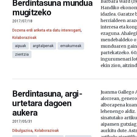
Berdintasuna mundua
Barbara Ward (191
Handiko ekonomia
mugitzeko
idazlea. Garatze 
herrialdeen araz
2017/07/18
interesa eta kon
,
Dozena erdi ariketa eta datu interesgarri
ezaguna. Ahalegi
Kolaborazioak
mendebaldeko o
munduaren gaine
aipuak
argitalpenak
emakumeak
partekatzeko. 6
zientzia
ingurumenari lot
ekin zion, aitzind
Berdintasuna, argi-
Juanma Gallego 
alorrean, generoa
urtetara dagoen
alborapena kuant
aukera
lehenengo aldi
sinatutako artiku
2017/05/31
aipamen gutxiago
,
aurkitu dute. As
Dibulgazioa
Kolaborazioak