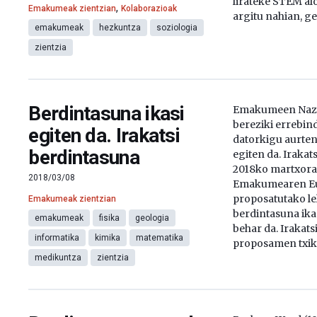
lirateke STEM alo
,
Emakumeak zientzian
Kolaborazioak
argitu nahian, g
emakumeak
hezkuntza
soziologia
zientzia
Berdintasuna ikasi
Emakumeen Nazi
bereziki errebind
egiten da. Irakatsi
datorkigu aurten
berdintasuna
egiten da. Irakat
2018ko martxor
2018/03/08
Emakumearen Eu
proposatutako le
Emakumeak zientzian
berdintasuna ikas
emakumeak
fisika
geologia
behar da. Irakatsi
informatika
kimika
matematika
proposamen txiki
medikuntza
zientzia