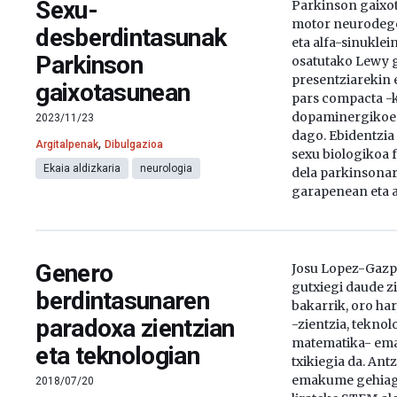
Sexu-
Parkinson gaix
motor neurodege
desberdintasunak
eta alfa-sinuklei
Parkinson
osatutako Lewy 
presentziarekin 
gaixotasunean
pars compacta -
dopaminergikoen
2023/11/23
dago. Ebidentzia
,
Argitalpenak
Dibulgazioa
sexu biologikoa 
Ekaia aldizkaria
neurologia
dela parkinsonar
garapenean eta a
Genero
Josu Lopez-Gazp
gutxiegi daude zi
berdintasunaren
bakarrik, oro ha
paradoxa zientzian
-zientzia, teknol
matematika- em
eta teknologian
txikiegia da. Ant
emakume gehiag
2018/07/20