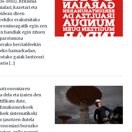
4-1981), Britainia
lari, kazetari eta
bidean diren
oekiko erakutsitako
promisoagatik egin zen
n handiak egin zituen
parotasuna
rako herrialdeekin
0.eko hamarkadan,
utako gaiak lantzeari
aria […]
Astronomiaren
 dela eta izaten den
ifikatu dute,
z. Emakumezkoek
luek sistematikoki
 jasotzen dutela
tronomiari buruzko