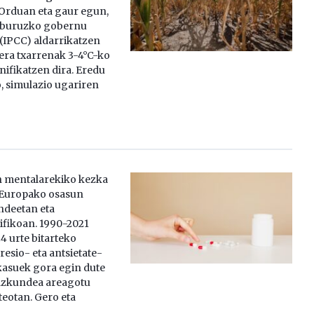
Orduan eta gaur egun,
i buruzko gobernu
 (IPCC) aldarrikatzen
era txarrenak 3-4°C-ko
nifikatzen dira. Eredu
, simulazio ugariren
 mentalarekiko kezka
 Europako osasun
ndeetan eta
ifikoan. 1990-2021
24 urte bitarteko
esio- eta antsietate-
suek gora egin dute
hazkundea areagotu
teotan. Gero eta