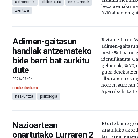
artikulu zientifi
astronomia
bibliometria
emakumeak
bezala emakume 
zientzia
%10 aipamen gutx
Adimen-gaitasun
Biztanleriaren %
adimen-gaitasun 
handiak antzemateko
beste % 1 baino 
bide berri bat aurkitu
identifikatuta. G
gehienak, % 70, m
dute
gutxi detektatze
alborapena esan
2026/08/04
horren aurrean, 
EHUko ikerketa
Aperribaik, La L
hezkuntza
psikologia
Nazioartean
10 urte baino geh
sinatutako akord
onartutako Lurraren 2
Lurraren tenpera