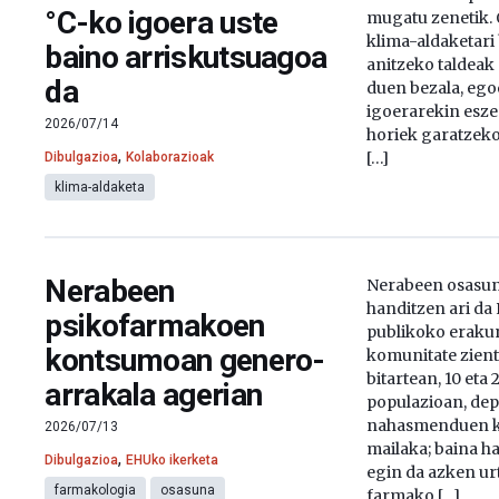
°C-ko igoera uste
mugatu zenetik. 
klima-aldaketar
baino arriskutsuagoa
anitzeko taldeak
da
duen bezala, ego
igoerarekin esze
2026/07/14
horiek garatzeko
,
[…]
Dibulgazioa
Kolaborazioak
klima-aldaketa
Nerabeen
Nerabeen osasun
handitzen ari da
psikofarmakoen
publikoko eraku
kontsumoan genero-
komunitate zient
bitartean, 10 eta 
arrakala agerian
populazioan, depr
nahasmenduen ka
2026/07/13
mailaka; baina 
,
Dibulgazioa
EHUko ikerketa
egin da azken ur
farmakologia
osasuna
farmako […]