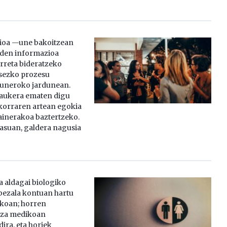
rioa —une bakoitzean
 den informazioa
arreta bideratzeko
sezko prozesu
guneroko jardunean.
 aukera ematen digu
korraren artean egokia
ainerakoa baztertzeko.
asuan, galdera nagusia
a aldagai biologiko
 bezala kontuan hartu
ikoan; horren
tza medikoan
ira, eta horiek