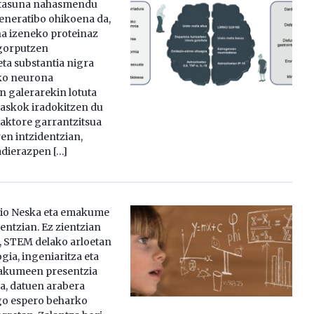
otasuna nahasmendu
neratibo ohikoena da,
na izeneko proteinaz
gorputzen
eta substantia nigra
ko neurona
 galerarekin lotuta
 askok iradokitzen du
faktore garrantzitsua
en intzidentzian,
dierazpen […]
io Neska eta emakume
entzian. Ez zientzian
r, STEM delako arloetan
ogia, ingeniaritza eta
akumeen presentzia
za, datuen arabera
o espero beharko