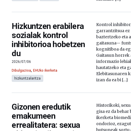
Hizkuntzen erabilera
Kontrol inhibito
garrantzitsua ez
sozialak kontrol
baztertzeko eta 
inhibitorioa hobetzen
gaitasuna— funt
kognitiboa da e
du
Gaitasun horrek
informazio lehia
2026/07/06
hautatzeko eta g
,
Dibulgazioa
EHUko ikerketa
Elebitasunaren k
hizkuntzalaritza
izan da ea bi […]
Gizonen eredutik
Historikoki, sexu
gisa ez da behar
emakumeen
ikerketa biomed
errealitatera: sexua
ondorioz, ezagu
hutsuneak sortu d