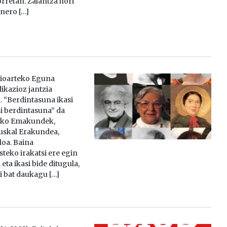
rretan. Zalantza hori
enero […]
oarteko Eguna
ikazioz jantzia
. “Berdintasuna ikasi
si berdintasuna” da
ako Emakundek,
skal Erakundea,
loa. Baina
teko irakatsi ere egin
 eta ikasi bide ditugula,
 bat daukagu […]