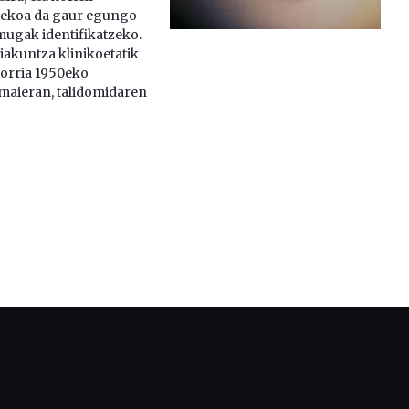
stekoa da gaur egungo
ugak identifikatzeko.
akuntza klinikoetatik
torria 1950eko
aieran, talidomidaren