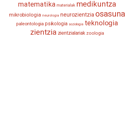
medikuntza
matematika
materialak
osasuna
neurozientzia
mikrobiologia
neurologia
teknologia
psikologia
paleontologia
soziologia
zientzia
zientzialariak
zoologia