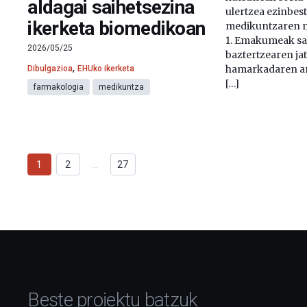
aldagai saihetsezina
ulertzea ezinbe
ikerketa biomedikoan
medikuntzaren m
1. Emakumeak sai
2026/05/25
baztertzearen ja
,
hamarkadaren am
Dibulgazioa
EHUko ikerketa
[…]
farmakologia
medikuntza
1
2
…
27
Beste proiektu batzuk