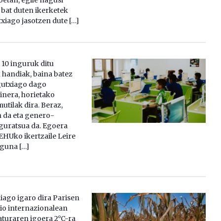
koetan, egile nagusi
bat duten ikerketek
iago jasotzen dute […]
 10 inguruk ditu
handiak, baina batez
gutxiago dago
ainera, horietako
utilak dira. Beraz,
n da eta genero-
guratsua da. Egoera
EHUko ikertzaile Leire
aguna […]
iago igaro dira Parisen
io internazionalean
turaren igoera 2°C-ra