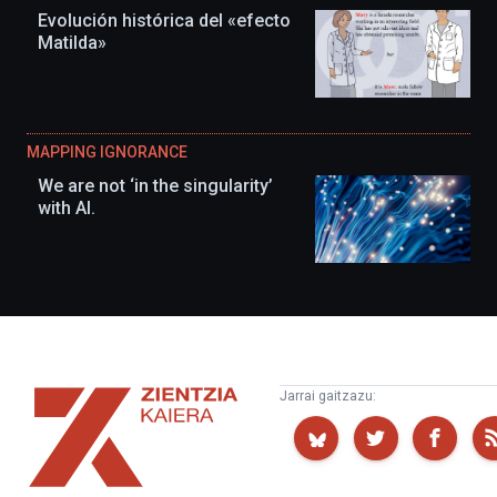
Evolución histórica del «efecto
Matilda»
MAPPING IGNORANCE
We are not ‘in the singularity’
with AI.
Zientzia
Jarrai gaitzazu:
Kaiera