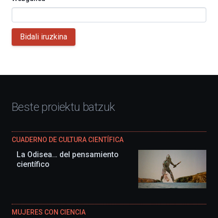
Bidali iruzkina
Beste proiektu batzuk
CUADERNO DE CULTURA CIENTÍFICA
La Odisea… del pensamiento
científico
MUJERES CON CIENCIA