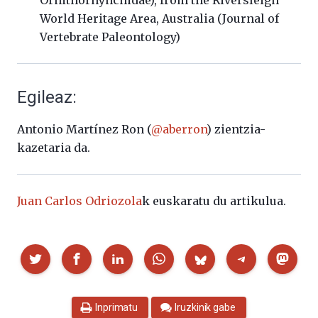
World Heritage Area, Australia (Journal of
Vertebrate Paleontology)
Egileaz:
Antonio Martínez Ron (
@aberron
) zientzia-
kazetaria da.
Juan Carlos Odriozola
k euskaratu du artikulua.
Partekatu
Inprimatu
Iruzkinik gabe