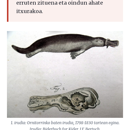
erruten zituena eta oindun ahate
itxurakoa.
1. irudia: Ornitorrinko baten irudia, 1798-1830 tartean egina.
Irudia: Biderbuch fur Kider, J.F. Bertuch.