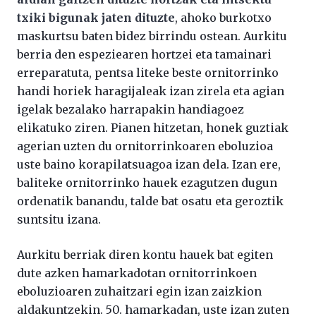
txiki bigunak jaten dituzte
, ahoko burkotxo
maskurtsu baten bidez birrindu ostean. Aurkitu
berria den espeziearen hortzei eta tamainari
erreparatuta, pentsa liteke beste ornitorrinko
handi horiek haragijaleak izan zirela eta agian
igelak bezalako harrapakin handiagoez
elikatuko ziren. Pianen hitzetan, honek guztiak
agerian uzten du ornitorrinkoaren eboluzioa
uste baino korapilatsuagoa izan dela. Izan ere,
baliteke ornitorrinko hauek ezagutzen dugun
ordenatik banandu, talde bat osatu eta geroztik
suntsitu izana.
Aurkitu berriak diren kontu hauek bat egiten
dute azken hamarkadotan ornitorrinkoen
eboluzioaren zuhaitzari egin izan zaizkion
aldakuntzekin. 50. hamarkadan, uste izan zuten