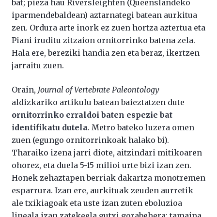
bat; pieza hau Riversleighten (Queenslandeko
iparmendebaldean) aztarnategi batean aurkitua
zen. Ordura arte inork ez zuen hortza aztertua eta
Piani iruditu zitzaion ornitorrinko batena zela.
Hala ere, bereziki handia zen eta beraz, ikertzen
jarraitu zuen.
Orain,
Journal of Vertebrate Paleontology
aldizkariko artikulu batean baieztatzen dute
ornitorrinko erraldoi baten espezie bat
identifikatu dutela
. Metro bateko luzera omen
zuen (egungo ornitorrinkoak halako bi).
Tharaiko izena jarri diote, aitzindari mitikoaren
ohorez, eta duela 5-15 milioi urte bizi izan zen.
Honek zehaztapen berriak dakartza monotremen
esparrura. Izan ere, aurkituak zeuden aurretik
ale txikiagoak eta uste izan zuten eboluzioa
lineala izan zatekeela gutxi gorabehera: tamaina