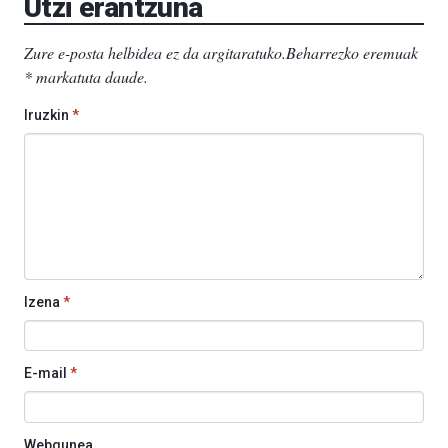
Utzi erantzuna
Zure e-posta helbidea ez da argitaratuko.
Beharrezko eremuak
*
markatuta daude
.
Iruzkin
*
Izena
*
E-mail
*
Webgunea