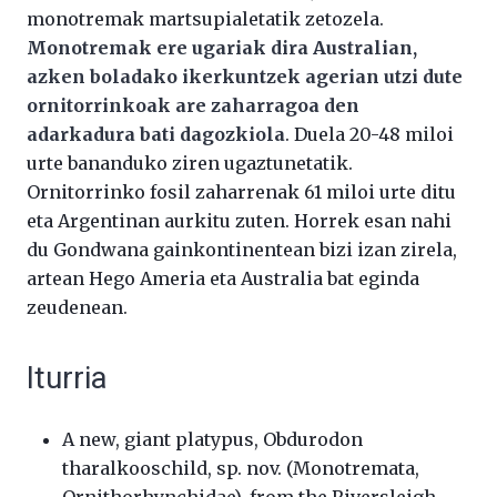
monotremak martsupialetatik zetozela.
Monotremak ere ugariak dira Australian,
azken boladako ikerkuntzek agerian utzi dute
ornitorrinkoak are zaharragoa den
adarkadura bati dagozkiola
. Duela 20-48 miloi
urte bananduko ziren ugaztunetatik.
Ornitorrinko fosil zaharrenak 61 miloi urte ditu
eta Argentinan aurkitu zuten. Horrek esan nahi
du Gondwana gainkontinentean bizi izan zirela,
artean Hego Ameria eta Australia bat eginda
zeudenean.
Iturria
A new, giant platypus, Obdurodon
tharalkooschild, sp. nov. (Monotremata,
Ornithorhynchidae), from the Riversleigh