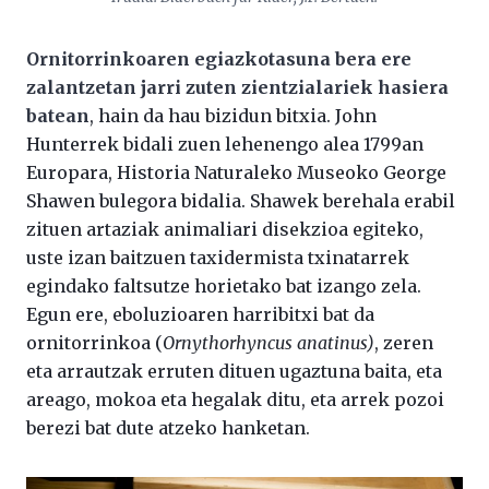
Ornitorrinkoaren egiazkotasuna bera ere
zalantzetan jarri zuten zientzialariek hasiera
batean
, hain da hau bizidun bitxia. John
Hunterrek bidali zuen lehenengo alea 1799an
Europara, Historia Naturaleko Museoko George
Shawen bulegora bidalia. Shawek berehala erabil
zituen artaziak animaliari disekzioa egiteko,
uste izan baitzuen taxidermista txinatarrek
egindako faltsutze horietako bat izango zela.
Egun ere, eboluzioaren harribitxi bat da
ornitorrinkoa (
Ornythorhyncus anatinus)
, zeren
eta arrautzak erruten dituen ugaztuna baita, eta
areago, mokoa eta hegalak ditu, eta arrek pozoi
berezi bat dute atzeko hanketan.