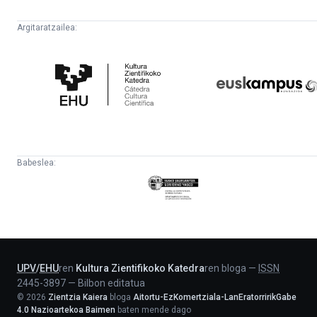
Argitaratzailea:
Kultura
Euskampus
Zientifikoko
Fundazioa
Katedra
Babeslea:
Eusko
Jaurlaritza
-
Lehendakaritza
UPV
/
EHU
ren
Kultura Zientifikoko Katedra
ren bloga
—
ISSN
2445-3897
—
Bilbon editatua
©
2026
Zientzia Kaiera
bloga
Aitortu-EzKomertziala-LanEratorririkGabe
4.0 Nazioartekoa Baimen
baten mende dago