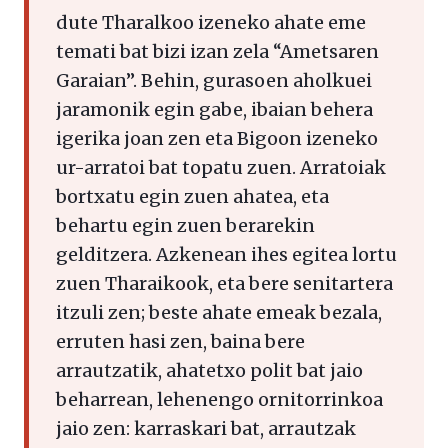
dute Tharalkoo izeneko ahate eme
temati bat bizi izan zela “Ametsaren
Garaian”. Behin, gurasoen aholkuei
jaramonik egin gabe, ibaian behera
igerika joan zen eta Bigoon izeneko
ur-arratoi bat topatu zuen. Arratoiak
bortxatu egin zuen ahatea, eta
behartu egin zuen berarekin
gelditzera. Azkenean ihes egitea lortu
zuen Tharaikook, eta bere senitartera
itzuli zen; beste ahate emeak bezala,
erruten hasi zen, baina bere
arrautzatik, ahatetxo polit bat jaio
beharrean, lehenengo ornitorrinkoa
jaio zen: karraskari bat, arrautzak