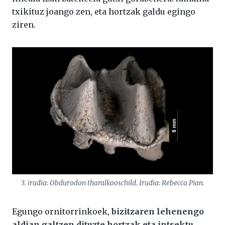
txikituz joango zen, eta hortzak galdu egingo
ziren.
3. irudia: Obdurodon tharalkooschild. Irudia: Rebecca Pian.
Egungo ornitorrinkoek,
bizitzaren lehenengo
aldian galtzen dituzte hortzak eta intsektu