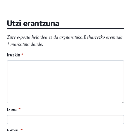
Utzi erantzuna
Zure e-posta helbidea ez da argitaratuko.
Beharrezko eremuak
*
markatuta daude
.
Iruzkin
*
Izena
*
E-mail
*