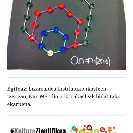
Egileaz
: Lizarraldea Institutuko ikasleen
izenean, Ivan Mendiorotz irakasleak bidalitako
ekarpena.