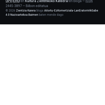
UPV
/
EHU
ren
Kultura Zientifikoko Katedra
ren bloga
—
ISSN
2445-3897
—
Bilbon editatua
©
2026
Zientzia Kaiera
bloga
Aitortu-EzKomertziala-LanEratorririkGabe
4.0 Nazioartekoa Baimen
baten mende dago