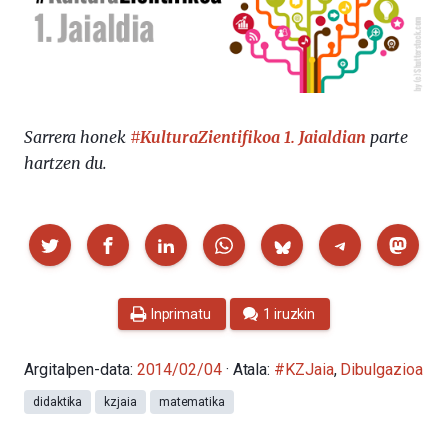
Sarrera honek
#KulturaZientifikoa 1. Jaialdian
parte
hartzen du.
Partekatu
Inprimatu
1 iruzkin
Argitalpen-data:
2014/02/04
· Atala:
#KZJaia
,
Dibulgazioa
didaktika
kzjaia
matematika