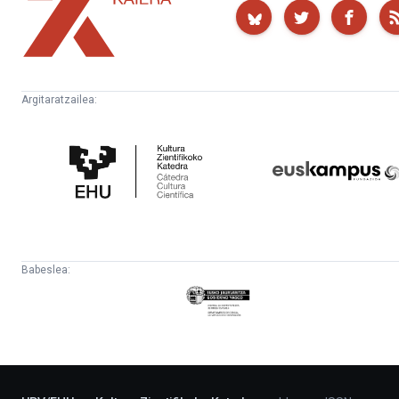
Argitaratzailea:
Kultura
Euskampus
Zientifikoko
Fundazioa
Katedra
Babeslea:
Eusko
Jaurlaritza
-
Lehendakaritza