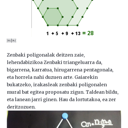
￼￼
Zenbaki poligonalak deitzen zaie,
lehendabizikoa Zenbaki triangeluarra da,
bigarrena, karratua, hirugarrena pentagonala,
eta horrela nahi duzuen arte. Gaiarekin
bukatzeko, irakasleak zenbaki poligonalen
mural bat egitea proposatu zigun. Taldean bildu,
eta lanean jarri ginen. Hau da lortutakoa, ea zer
deritzozuen.