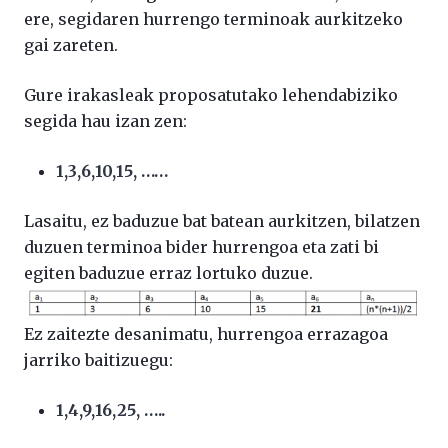
ere, segidaren hurrengo terminoak aurkitzeko
gai zareten.
Gure irakasleak proposatutako lehendabiziko
segida hau izan zen:
1,3,6,10,15, ……
Lasaitu, ez baduzue bat batean aurkitzen, bilatzen
duzuen terminoa bider hurrengoa eta zati bi
egiten baduzue erraz lortuko duzue.
Ez zaitezte desanimatu, hurrengoa errazagoa
jarriko baitizuegu:
1,4,9,16,25, …..