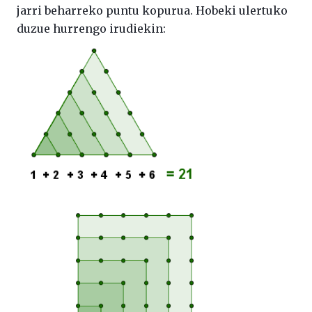
jarri beharreko puntu kopurua. Hobeki ulertuko
duzue hurrengo irudiekin: