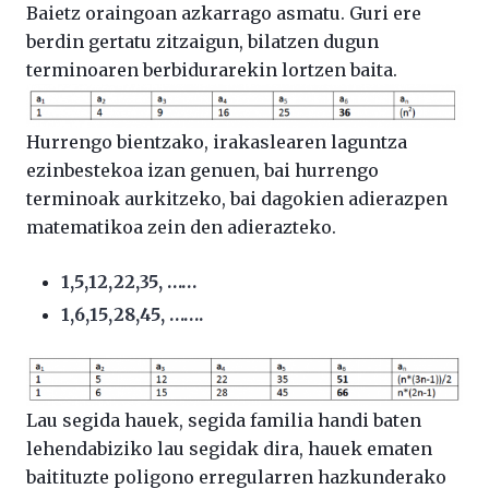
Baietz oraingoan azkarrago asmatu. Guri ere
berdin gertatu zitzaigun, bilatzen dugun
terminoaren berbidurarekin lortzen baita.
Hurrengo bientzako, irakaslearen laguntza
ezinbestekoa izan genuen, bai hurrengo
terminoak aurkitzeko, bai dagokien adierazpen
matematikoa zein den adierazteko.
1,5,12,22,35, ……
1,6,15,28,45, …….
Lau segida hauek, segida familia handi baten
lehendabiziko lau segidak dira, hauek ematen
baitituzte poligono erregularren hazkunderako