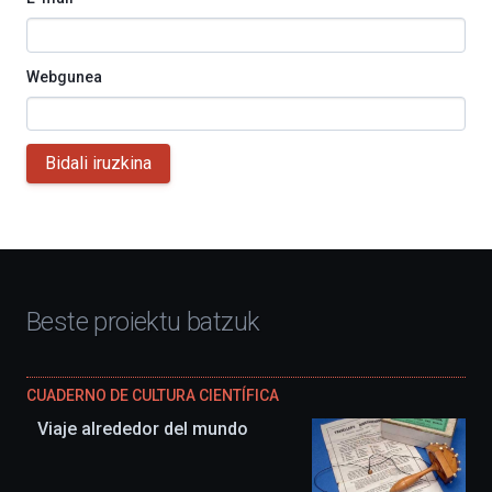
Webgunea
Bidali iruzkina
Beste proiektu batzuk
CUADERNO DE CULTURA CIENTÍFICA
Viaje alrededor del mundo