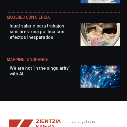
MUJERES CON CIENCIA
Igual salario para trabajos
similares: una política con
efectos inesperados
MAPPING IGNORANCE
We are not ‘in the singularity’
with AI.
Zientzia
Jarrai gaitzazu:
Kaiera