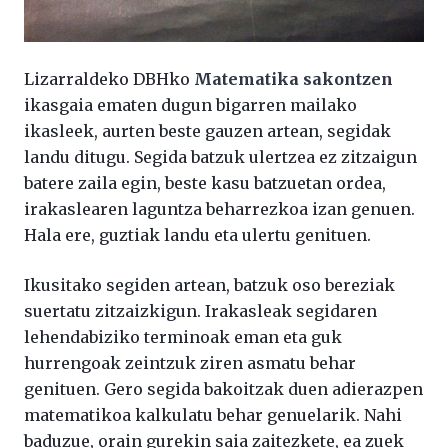
Lizarraldeko DBHko
Matematika sakontzen
ikasgaia ematen dugun bigarren mailako
ikasleek, aurten beste gauzen artean, segidak
landu ditugu. Segida batzuk ulertzea ez zitzaigun
batere zaila egin, beste kasu batzuetan ordea,
irakaslearen laguntza beharrezkoa izan genuen.
Hala ere, guztiak landu eta ulertu genituen.
Ikusitako segiden artean, batzuk oso bereziak
suertatu zitzaizkigun. Irakasleak segidaren
lehendabiziko terminoak eman eta guk
hurrengoak zeintzuk ziren asmatu behar
genituen. Gero segida bakoitzak duen adierazpen
matematikoa kalkulatu behar genuelarik. Nahi
baduzue, orain gurekin saia zaitezkete, ea zuek