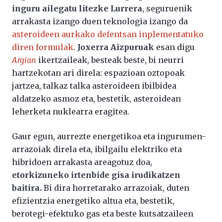
inguru ailegatu litezke Lurrera
, seguruenik
arrakasta izango duen teknologia izango da
asteroideen aurkako defentsan inplementatuko
diren formulak
.
Joxerra Aizpuruak
esan digu
Argian
ikertzaileak, besteak beste, bi neurri
hartzekotan ari direla: espazioan oztopoak
jartzea, talkaz talka asteroideen ibilbidea
aldatzeko asmoz eta, bestetik, asteroidean
leherketa nuklearra eragitea.
Gaur egun, aurrezte energetikoa eta ingurumen-
arrazoiak direla eta, ibilgailu elektriko eta
hibridoen arrakasta areagotuz doa,
etorkizuneko irtenbide gisa irudikatzen
baitira.
Bi dira horretarako arrazoiak, duten
efizientzia energetiko altua eta, bestetik,
berotegi-efektuko gas eta beste kutsatzaileen