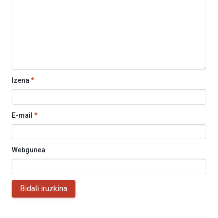
Izena
*
E-mail
*
Webgunea
Bidali iruzkina