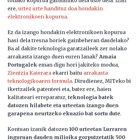
tonako kopurua gaindituko dela uste dela. Izan
ere,
urtez urte handituz doa hondakin
elektronikoen kopurua
.
Ez da izango hondakin elektronikoen kopurua
hasi dela tresna horiek gainbeheran daudelako?
Ba al dakite teknologia garatzaileek zer nolako
arrakasta izango duen euren lanak?
Amaia
Portugalek
eman digu hori jakiteko modua,
Zientzia Kaierara
ekarri baitu
arrakasta
teknologikoaren formula
. Dirudienez, MITeko bi
ikertzailek patenteei eta, batez ere, haien
kalitateari erreparatuz,
teknologia batek
datozen hilabete eta urteetan izango duen
garapena neurtzeko ekuazio bat sortu dute
.
Kontuan izanik datozen
100 urteetan Lurraren
inguruan dauden milioika gorputzetatik 500