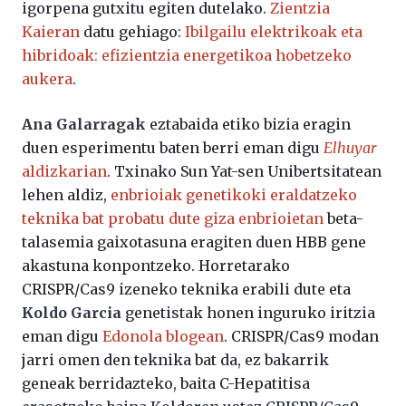
igorpena gutxitu egiten dutelako.
Zientzia
Kaieran
datu gehiago:
Ibilgailu elektrikoak eta
hibridoak: efizientzia energetikoa hobetzeko
aukera
.
Ana Galarragak
eztabaida etiko bizia eragin
duen esperimentu baten berri eman digu
Elhuyar
aldizkarian
. Txinako Sun Yat-sen Unibertsitatean
lehen aldiz,
enbrioiak genetikoki eraldatzeko
teknika bat probatu dute giza enbrioietan
beta-
talasemia gaixotasuna eragiten duen HBB gene
akastuna konpontzeko. Horretarako
CRISPR/Cas9 izeneko teknika erabili dute eta
Koldo Garcia
genetistak honen inguruko iritzia
eman digu
Edonola blogean
. CRISPR/Cas9 modan
jarri omen den teknika bat da, ez bakarrik
geneak berridazteko, baita C-Hepatitisa