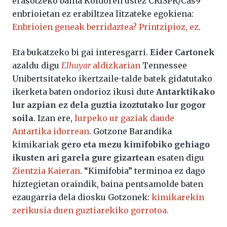
erasotzeko baina Koldoren ustez CRISPR/Cas9
enbrioietan ez erabiltzea litzateke egokiena:
Enbrioien geneak berridaztea? Printzipioz, ez
.
Eta bukatzeko bi gai interesgarri.
Eider
Cartonek
azaldu digu
Elhuyar
aldizkarian
Tennessee
Unibertsitateko ikertzaile-talde batek gidatutako
ikerketa baten ondorioz ikusi dute
Antarktikako
lur azpian ez dela guztia izoztutako lur gogor
soila
. Izan ere,
lurpeko ur gaziak daude
Antartika idorrean
. Gotzone Barandika
kimikariak
gero eta mezu kimifobiko gehiago
ikusten ari garela gure gizartean
esaten digu
Zientzia Kaieran
. “Kimifobia” terminoa ez dago
hiztegietan oraindik, baina pentsamolde baten
ezaugarria dela diosku Gotzonek:
kimikarekin
zerikusia duen guztiarekiko gorrotoa.