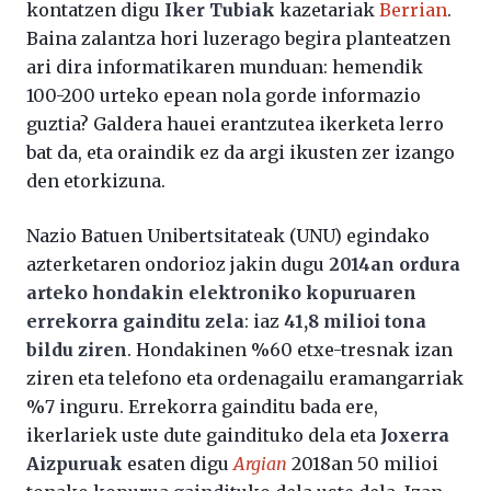
kontatzen digu
Iker Tubiak
kazetariak
Berrian
.
Baina zalantza hori luzerago begira planteatzen
ari dira informatikaren munduan: hemendik
100-200 urteko epean nola gorde informazio
guztia? Galdera hauei erantzutea ikerketa lerro
bat da, eta oraindik ez da argi ikusten zer izango
den etorkizuna.
Nazio Batuen Unibertsitateak (UNU) egindako
azterketaren ondorioz jakin dugu
2014an ordura
arteko hondakin elektroniko kopuruaren
errekorra gainditu zela
: iaz
41,8 milioi tona
bildu ziren
. Hondakinen %60 etxe-tresnak izan
ziren eta telefono eta ordenagailu eramangarriak
%7 inguru. Errekorra gainditu bada ere,
ikerlariek uste dute gaindituko dela eta
Joxerra
Aizpuruak
esaten digu
Argian
2018an 50 milioi