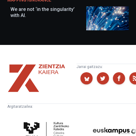
MAPPING IGNORANCE
We are not ‘in the singularity’
with AI.
Zientzia
Jarrai gaitzazu:
Kaiera
Argitaratzailea:
Kultura
Euskampus
Zientifikoko
Fundazioa
Katedra