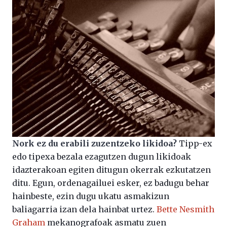
Nork ez du erabili zuzentzeko likidoa?
Tipp-ex
edo tipexa bezala ezagutzen dugun likidoak
idazterakoan egiten ditugun okerrak ezkutatzen
ditu. Egun, ordenagailuei esker, ez badugu behar
hainbeste, ezin dugu ukatu asmakizun
baliagarria izan dela hainbat urtez.
Bette Nesmith
Graham
mekanografoak asmatu zuen