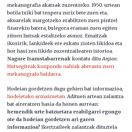
mekanografia akatsak zuzentzeko. 1950. urtean
botila txiki bat tenpera zuriz bete zuen eta,
akuarelak margotzeko erabiltzen zuen pintzel
finarekin batera, bulegora eraman zuen egiten
zituen hutsak estaltzeko asmoz. Emaitzak
ikusirik, lankideek ere eskatu zioten likidoa eta
hor hasi zen likido zuzentzailearen istorioa.
Nagore Irazustabarrenak
kontatu ditu
Argian:
Hutsegiteak konpondu nahiak aberastu zuen
mekanografo baldarra
.
Hodeian gordetzen dugu gehien bat informazioa,
hodeietako armairuetan
. Adituen artean zalantza
bat aireratzen hasia da honen aurrean:
hemendik urte batzuetara erabilgarri egongo
ote da hodeian gordetzen ari garen
informazioa?
Ikertzaileek zalantzak dituztela