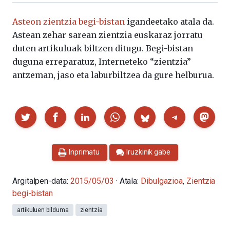
Asteon zientzia begi-bistan
igandeetako atala da.
Astean zehar sarean zientzia euskaraz jorratu
duten artikuluak biltzen ditugu. Begi-bistan
duguna erreparatuz, Interneteko “zientzia”
antzeman, jaso eta laburbiltzea da gure helburua.
Partekatu
Inprimatu
Iruzkinik gabe
Argitalpen-data:
2015/05/03
· Atala:
Dibulgazioa
,
Zientzia
begi-bistan
artikuluen bilduma
zientzia