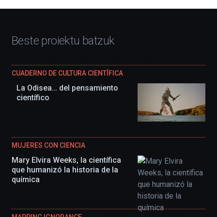
Beste proiektu batzuk
CUADERNO DE CULTURA CIENTÍFICA
La Odisea… del pensamiento
científico
MUJERES CON CIENCIA
Mary Elvira Weeks, la científica
que humanizó la historia de la
química