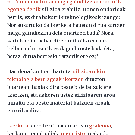
5
–
7 nanometroko muga gainditzeko modurik
egongo denik
silizioa erabiliz. Honen ondorioak
berriz, ez dira bakarrik teknologikoak izango:
Nor ausartuko da ikerketa hauetan dirua sartzen
muga gaindiezina dela onartzen bada? Nork
sartuko ditu behar diren milioika euroak
helburua lortzerik ez dagoela uste bada (eta,
beraz, dirua berreskuratzerik ere ez)?
Hau dena kontuan hartuta,
silizioarekin
teknologia berriagoak ikertzen
dituzten
bitartean, hasiak dira beste bide batzuk ere
ikertzen, eta askoren ustez
silizioaren aroa
amaitu eta beste material batzuen aroak
etorriko dira
.
Ikerketa
lerro berri hauen artean
grafenoa
,
karbono nanohodiak,
memristor
reak edo