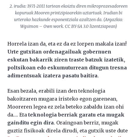
2. irudia: 1971-2011 tartean ekoiztu diren mikroprozesadoreen
kopuruak Mooren printzipioarekin uztartuak. Irudian bi
urteroko hazkunde esponentziala azaltzen da. (Argazkia:
Wgsimon – Own work. CC BY-SA 3.0 lizentziapean)
Horrela izan da, eta ez da ez lorpen makala izan!
Urte gutxitan ordenagailuak gobernuen
eskutan bakarrik ziren traste batzuk izatetik,
poltsikoan edo eskumuturrean ditugun tresna
adimentsuak izatera pasatu baitira
.
Esan bezala, erabili izan den teknologia
bakoitzaren mugara iristeko egon garenean,
Mooreren legea ez zela beteko zabaldu izan ohi
da…. Eta
teknologia berriak garatu eta mugak
gainditu egin dira
. Oraingoan berriz, mugak
guztiz fisikoak direla dirudi, eta gutxik uste dute