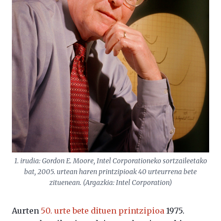
1. irudia: Gordon E. Moore, Intel Corporationeko sortzaileetako
bat, 2005. urtean haren printzipioak 40 urteurrena bete
zituenean. (Argazkia: Intel Corporation)
Aurten
50. urte bete dituen printzipioa
1975.