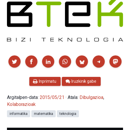
Partekatu
Inprimatu
Iruzkinik gabe
Argitalpen-data:
2015/05/21
· Atala:
Dibulgazioa
,
Kolaborazioak
informatika
matematika
teknologia