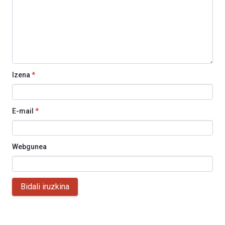
Izena
*
E-mail
*
Webgunea
Bidali iruzkina