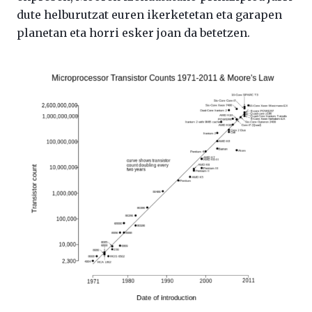
dute helburutzat euren ikerketetan eta garapen
planetan eta horri esker joan da betetzen.