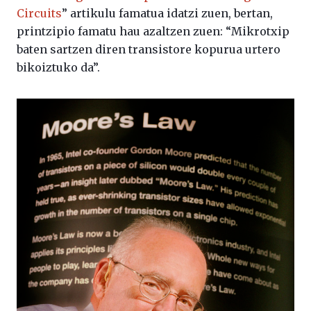
Circuits
” artikulu famatua idatzi zuen, bertan,
printzipio famatu hau azaltzen zuen: “Mikrotxip
baten sartzen diren transistore kopurua urtero
bikoiztuko da”.