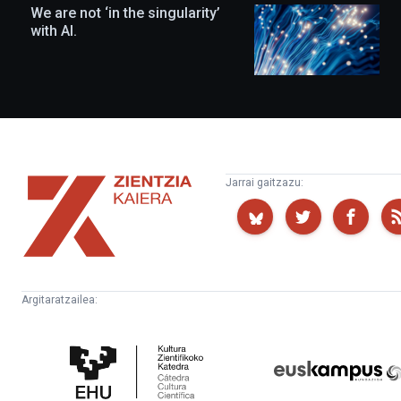
We are not ‘in the singularity’
with AI.
Zientzia
Jarrai gaitzazu:
Kaiera
Argitaratzailea:
Kultura
Euskampus
Zientifikoko
Fundazioa
Katedra