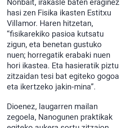
Nonbait, irakasle baten eraginez
hasi zen Fisika ikasten Estitxu
Villamor. Haren hitzetan,
“fisikarekiko pasioa kutsatu
zigun, eta benetan gustuko
nuen; horregatik erabaki nuen
hori ikastea. Eta hasieratik piztu
zitzaidan tesi bat egiteko gogoa
eta ikertzeko jakin-mina”.
Dioenez, laugarren mailan
zegoela, Nanogunen praktikak
egiteko aukera sortu zitzaion,