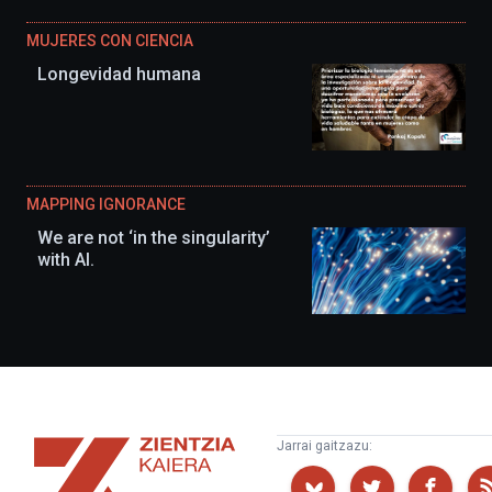
MUJERES CON CIENCIA
Longevidad humana
MAPPING IGNORANCE
We are not ‘in the singularity’
with AI.
Zientzia
Jarrai gaitzazu:
Kaiera