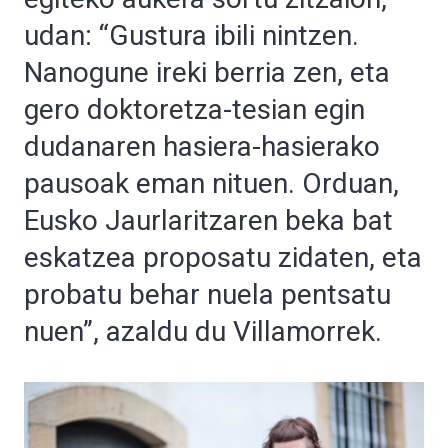
udan: “Gustura ibili nintzen.
Nanogune ireki berria zen, eta
gero doktoretza-tesian egin
dudanaren hasiera-hasierako
pausoak eman nituen. Orduan,
Eusko Jaurlaritzaren beka bat
eskatzea proposatu zidaten, eta
probatu behar nuela pentsatu
nuen”, azaldu du Villamorrek.