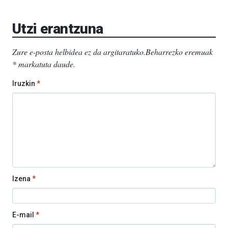
Utzi erantzuna
Zure e-posta helbidea ez da argitaratuko.
Beharrezko eremuak
*
markatuta daude
.
Iruzkin
*
Izena
*
E-mail
*