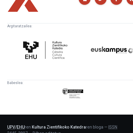
Argitaratzailea:
Kultura
Euskampus
Zientifikoko
Fundazioa
Katedra
Babeslea:
Eusko
Jaurlaritza
-
Lehendakaritza
UPV
/
EHU
ren
Kultura Zientifikoko Katedra
ren bloga
—
ISSN