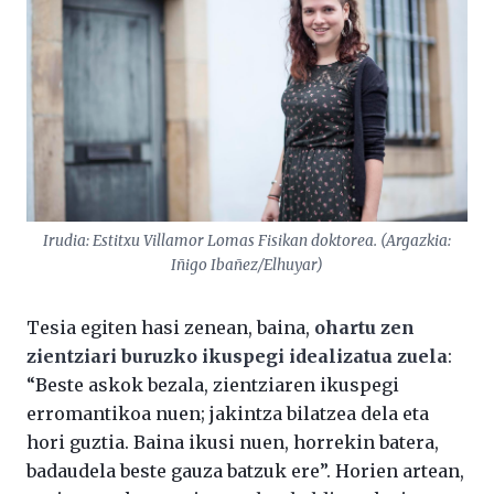
Irudia: Estitxu Villamor Lomas Fisikan doktorea. (Argazkia:
Iñigo Ibañez/Elhuyar)
Tesia egiten hasi zenean, baina,
ohartu zen
zientziari buruzko ikuspegi idealizatua zuela
:
“Beste askok bezala, zientziaren ikuspegi
erromantikoa nuen; jakintza bilatzea dela eta
hori guztia. Baina ikusi nuen, horrekin batera,
badaudela beste gauza batzuk ere”. Horien artean,