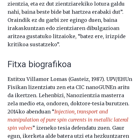
zientzia, eta ez dut zientziarekiko lotura galdu
nahi, baina beste bide bat hartzea erabaki dut”.
Oraindik ez du garbi zer egingo duen, baina
irakaskuntzan edo zientziaren dibulgazioan
aritzea gustatuko litzaioke, “batez ere, irizpide
kritikoa sustatzeko”.
Fitxa biografikoa
Estitxu Villamor Lomas (Gasteiz, 1987). UPV/EHUn
Fisikan lizentziatu zen eta CIC nanoGUNEn aritu
da ikertzen. Lehenbizi, Nanozientzia masterra
zela medio eta, ondoren, doktore-tesia burutzen.
2014ko abenduan “
Injection, transport and
manipulation of pure spin currents in metallic lateral
spin valves
” izeneko tesia defendatu zuen. Gaur
egun, ikerketa alde batera utzi eta hezkuntzaren