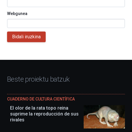
Webgunea
Bidali iruzkina
Beste proiektu batzuk
CUADERNO DE CULTURA CIENTÍFICA
El olor de la rata topo reina
suprime la reproducción de sus
rivales