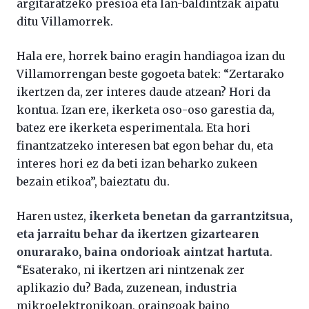
argitaratzeko presioa eta lan-baldintzak aipatu
ditu Villamorrek.
Hala ere, horrek baino eragin handiagoa izan du
Villamorrengan beste gogoeta batek: “Zertarako
ikertzen da, zer interes daude atzean? Hori da
kontua. Izan ere, ikerketa oso-oso garestia da,
batez ere ikerketa esperimentala. Eta hori
finantzatzeko interesen bat egon behar du, eta
interes hori ez da beti izan beharko zukeen
bezain etikoa”, baieztatu du.
Haren ustez,
ikerketa benetan da garrantzitsua,
eta jarraitu behar da ikertzen gizartearen
onurarako, baina ondorioak aintzat hartuta
.
“Esaterako, ni ikertzen ari nintzenak zer
aplikazio du? Bada, zuzenean, industria
mikroelektronikoan, oraingoak baino