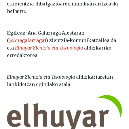
eta zientzia-dibulgazioaren munduan aritzea du
helburu.
Egileaz:
Ana Galarraga Aiestaran
(
@Anagalarraga1
) zientzia-komunikatzailea da
eta
Elhuyar Zientzia eta Teknologia
aldizkariko
erredaktorea.
Elhuyar Zientzia eta Teknologia
aldizkariarekin
lankidetzan egindako atala.