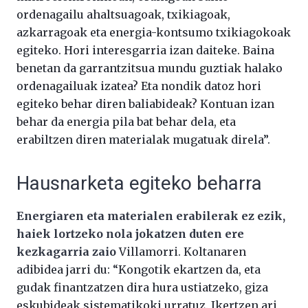
ordenagailu ahaltsuagoak, txikiagoak,
azkarragoak eta energia-kontsumo txikiagokoak
egiteko. Hori interesgarria izan daiteke. Baina
benetan da garrantzitsua mundu guztiak halako
ordenagailuak izatea? Eta nondik datoz hori
egiteko behar diren baliabideak? Kontuan izan
behar da energia pila bat behar dela, eta
erabiltzen diren materialak mugatuak direla”.
Hausnarketa egiteko beharra
Energiaren eta materialen erabilerak ez ezik,
haiek lortzeko nola jokatzen duten ere
kezkagarria zaio
Villamorri. Koltanaren
adibidea jarri du: “Kongotik ekartzen da, eta
gudak finantzatzen dira hura ustiatzeko, giza
eskubideak sistematikoki urratuz. Ikertzen ari