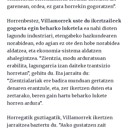
garenean, ordea, ez gara horrekin gogoratzen”.
Horrenbestez,
Villamorrek uste du ikertzaileek
gogoeta egin beharko luketela
ea nahi dioten
lagundu industriari, etengabeko hazkundearen
norabidean, edo agian ez ote den hobe norabidea
aldatzea, eta ekonomia-sistema aldatzen
ahalegintzea. “Zientzia, modu arduratsuan
erabilita, lagungarria izan daiteke trantsizio
horretan”, gehitu du. Eta jarraitu du:
“Zientzialariak ere badira munduan gertatzen
denaren erantzule, eta, zer ikertzen duten eta
zertarako, beren gain hartu beharko lukete
horren ardura”.
Horregatik guztiagatik, Villamorrek ikertzen
jarraitzea baztertu du. “Asko gustatzen zait