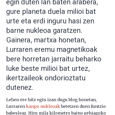
egin duten lan baten arabera,
gure planeta duela milioi bat
urte eta erdi inguru hasi zen
barne nukleoa garatzen.
Gainera, martxa honetan,
Lurraren eremu magnetikoak
bere horretan jarraitu beharko
luke beste milioi bat urtez,
ikertzaileok ondorioztatu
dutenez.
Lehen ere hitz egin izan dugu blog honetan,
Lurraren
kanpo nukleoak
betetzen duen funtzio
babesleaz. Hiru mila kilometro baino gehiagoko