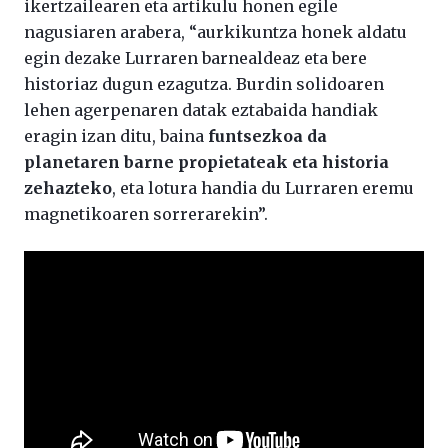
ikertzailearen eta artikulu honen egile
nagusiaren arabera, “aurkikuntza honek aldatu
egin dezake Lurraren barnealdeaz eta bere
historiaz dugun ezagutza. Burdin solidoaren
lehen agerpenaren datak eztabaida handiak
eragin izan ditu, baina
funtsezkoa da
planetaren barne propietateak eta historia
zehazteko
, eta lotura handia du Lurraren eremu
magnetikoaren sorrerarekin”.