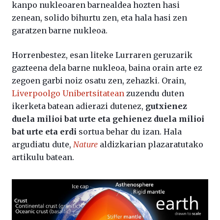
kanpo nukleoaren barnealdea hozten hasi
zenean, solido bihurtu zen, eta hala hasi zen
garatzen barne nukleoa.
Horrenbestez, esan liteke Lurraren geruzarik
gazteena dela barne nukleoa, baina orain arte ez
zegoen garbi noiz osatu zen, zehazki. Orain,
Liverpoolgo Unibertsitatean
zuzendu duten
ikerketa batean adierazi dutenez,
gutxienez
duela milioi bat urte eta gehienez duela milioi
bat urte eta erdi
sortua behar du izan. Hala
argudiatu dute,
Nature
aldizkarian plazaratutako
artikulu batean.