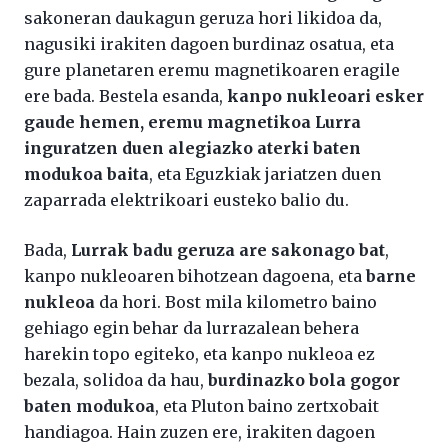
sakoneran daukagun geruza hori likidoa da,
nagusiki irakiten dagoen burdinaz osatua, eta
gure planetaren eremu magnetikoaren eragile
ere bada. Bestela esanda,
kanpo nukleoari esker
gaude hemen, eremu magnetikoa Lurra
inguratzen duen alegiazko aterki baten
modukoa baita
, eta Eguzkiak jariatzen duen
zaparrada elektrikoari eusteko balio du.
Bada,
Lurrak badu geruza are sakonago bat
,
kanpo nukleoaren bihotzean dagoena, eta
barne
nukleoa
da hori. Bost mila kilometro baino
gehiago egin behar da lurrazalean behera
harekin topo egiteko, eta kanpo nukleoa ez
bezala, solidoa da hau,
burdinazko bola gogor
baten modukoa
, eta Pluton baino zertxobait
handiagoa. Hain zuzen ere, irakiten dagoen