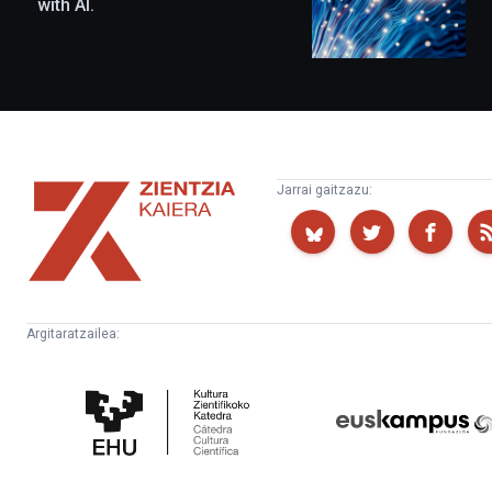
with AI.
Zientzia
Jarrai gaitzazu:
Kaiera
Argitaratzailea:
Kultura
Euskampus
Zientifikoko
Fundazioa
Katedra