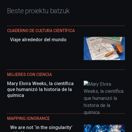
Beste proiektu batzuk
CUADERNO DE CULTURA CIENTÍFICA
Viaje alrededor del mundo
MUJERES CON CIENCIA
Mary Elvira Weeks, la científica
que humanizó la historia de la
química
MAPPING IGNORANCE
We are not ‘in the singularity’