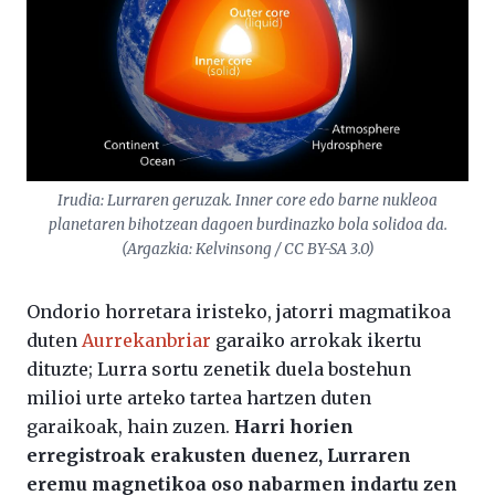
Irudia: Lurraren geruzak. Inner core edo barne nukleoa
planetaren bihotzean dagoen burdinazko bola solidoa da.
(Argazkia: Kelvinsong / CC BY-SA 3.0)
Ondorio horretara iristeko, jatorri magmatikoa
duten
Aurrekanbriar
garaiko arrokak ikertu
dituzte; Lurra sortu zenetik duela bostehun
milioi urte arteko tartea hartzen duten
garaikoak, hain zuzen.
Harri horien
erregistroak erakusten duenez, Lurraren
eremu magnetikoa oso nabarmen indartu zen