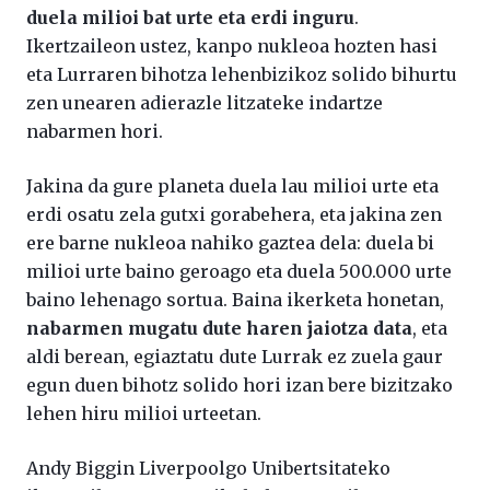
duela milioi bat urte eta erdi inguru
.
Ikertzaileon ustez, kanpo nukleoa hozten hasi
eta Lurraren bihotza lehenbizikoz solido bihurtu
zen unearen adierazle litzateke indartze
nabarmen hori.
Jakina da gure planeta duela lau milioi urte eta
erdi osatu zela gutxi gorabehera, eta jakina zen
ere barne nukleoa nahiko gaztea dela: duela bi
milioi urte baino geroago eta duela 500.000 urte
baino lehenago sortua. Baina ikerketa honetan,
nabarmen mugatu dute haren jaiotza data
, eta
aldi berean, egiaztatu dute Lurrak ez zuela gaur
egun duen bihotz solido hori izan bere bizitzako
lehen hiru milioi urteetan.
Andy Biggin Liverpoolgo Unibertsitateko