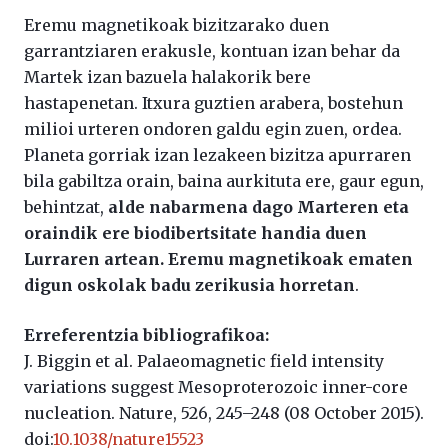
Eremu magnetikoak bizitzarako duen
garrantziaren erakusle, kontuan izan behar da
Martek izan bazuela halakorik bere
hastapenetan. Itxura guztien arabera, bostehun
milioi urteren ondoren galdu egin zuen, ordea.
Planeta gorriak izan lezakeen bizitza apurraren
bila gabiltza orain, baina aurkituta ere, gaur egun,
behintzat,
alde nabarmena dago Marteren eta
oraindik ere biodibertsitate handia duen
Lurraren artean. Eremu magnetikoak ematen
digun oskolak badu zerikusia horretan
.
Erreferentzia bibliografikoa:
J. Biggin et al. Palaeomagnetic field intensity
variations suggest Mesoproterozoic inner-core
nucleation. Nature, 526, 245–248 (08 October 2015).
doi:
10.1038/nature15523