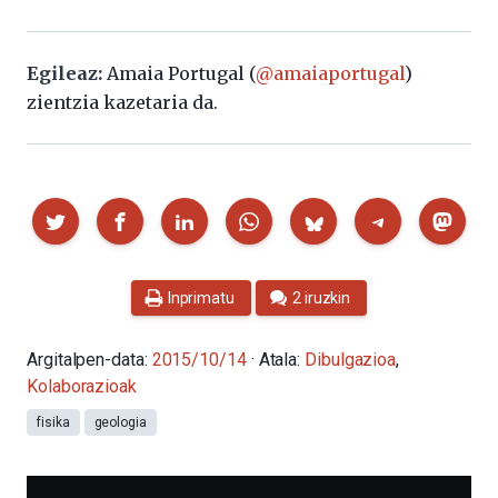
Egileaz:
Amaia Portugal (
@amaiaportugal
)
zientzia kazetaria da.
Partekatu
Inprimatu
2 iruzkin
Argitalpen-data:
2015/10/14
· Atala:
Dibulgazioa
,
Kolaborazioak
fisika
geologia