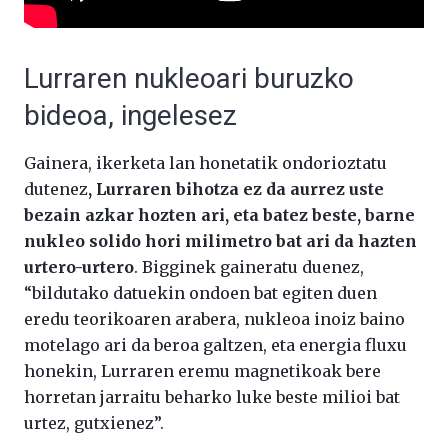
Lurraren nukleoari buruzko
bideoa, ingelesez
Gainera, ikerketa lan honetatik ondorioztatu
dutenez
, Lurraren bihotza ez da aurrez uste
bezain azkar hozten ari, eta batez beste, barne
nukleo solido hori milimetro bat ari da hazten
urtero-urtero
. Bigginek gaineratu duenez,
“bildutako datuekin ondoen bat egiten duen
eredu teorikoaren arabera, nukleoa inoiz baino
motelago ari da beroa galtzen, eta energia fluxu
honekin, Lurraren eremu magnetikoak bere
horretan jarraitu beharko luke beste milioi bat
urtez, gutxienez”.