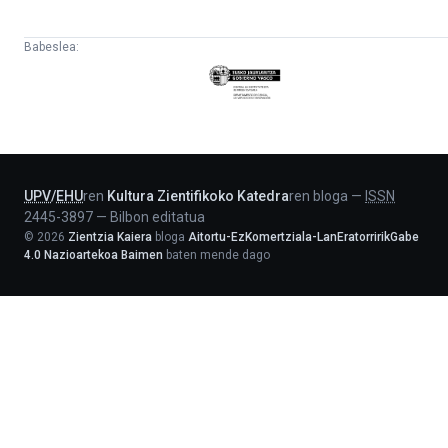
Babeslea:
Eusko
Jaurlaritza
-
Lehendakaritza
UPV
/
EHU
ren
Kultura Zientifikoko Katedra
ren bloga
—
ISSN
2445-3897
—
Bilbon editatua
©
2026
Zientzia Kaiera
bloga
Aitortu-EzKomertziala-LanEratorririkGabe
4.0 Nazioartekoa Baimen
baten mende dago