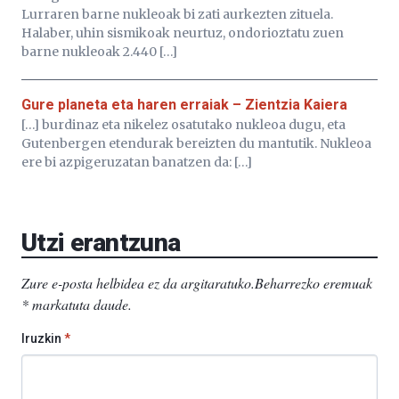
Lurraren barne nukleoak bi zati aurkezten zituela.
Halaber, uhin sismikoak neurtuz, ondorioztatu zuen
barne nukleoak 2.440 […]
Gure planeta eta haren erraiak – Zientzia Kaiera
[…] burdinaz eta nikelez osatutako nukleoa dugu, eta
Gutenbergen etendurak bereizten du mantutik. Nukleoa
ere bi azpigeruzatan banatzen da: […]
Utzi erantzuna
Zure e-posta helbidea ez da argitaratuko.
Beharrezko eremuak
*
markatuta daude
.
Iruzkin
*