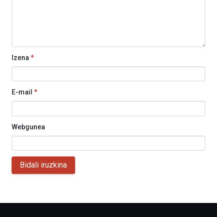
Izena
*
E-mail
*
Webgunea
Bidali iruzkina