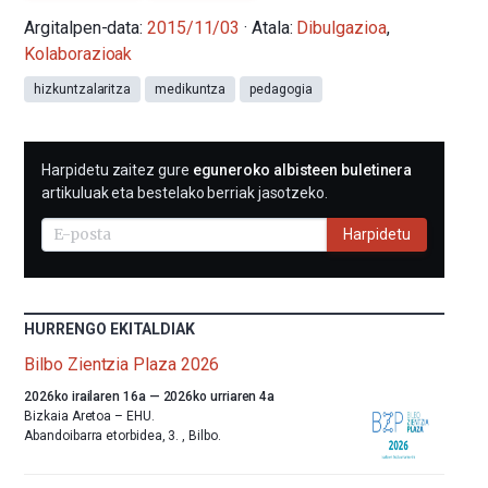
Argitalpen-data:
2015/11/03
· Atala:
Dibulgazioa
,
Kolaborazioak
hizkuntzalaritza
medikuntza
pedagogia
HARPIDETU
Harpidetu zaitez gure
eguneroko albisteen buletinera
E-
artikuluak eta bestelako berriak jasotzeko.
MAIL
BIDEZ
Harpidetu
HURRENGO EKITALDIAK
Bilbo Zientzia Plaza 2026
Aurten
2026ko irailaren 16a
—
2026ko urriaren 4a
ere,
Bizkaia Aretoa – EHU.
Bilbok
Abandoibarra etorbidea, 3.
,
Bilbo.
udazkenari
ongietorria