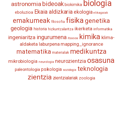
biologia
astronomia
bideoak
biokimika
Ekaia aldizkaria
ekologia
eboluzioa
elikagaiak
fisika
emakumeak
genetika
filosofia
geologia
ikerketa
historia
informatika
hizkuntzalaritza
kimika
ingurumena
ingeniaritza
klima-
itsasoa
aldaketa
laburpena
mapping_ignorance
medikuntza
matematika
materialak
osasuna
neurozientzia
mikrobiologia
neurologia
teknologia
psikologia
paleontologia
soziologia
zientzia
zientzialariak
zoologia