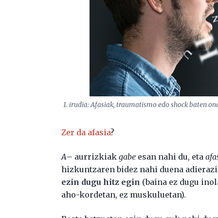
1. irudia: Afasiak, traumatismo edo shock baten on
Zer da afasia
?
A
– aurrizkiak
gabe
esan nahi du, eta
afa
hizkuntzaren bidez nahi duena adierazi
ezin dugu hitz egin
(baina ez dugu inol
aho-kordetan, ez muskuluetan).