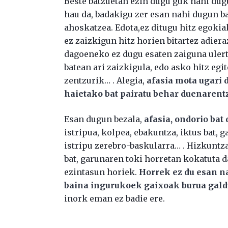
Beste batzuetan ezin dugu guk nahi dug
hau da, badakigu zer esan nahi dugun b
ahoskatzea. Edota,ez ditugu hitz egoki
ez zaizkigun hitz horien bitartez adier
dagoeneko ez dugu esaten zaiguna ulert
batean ari zaizkigula, edo asko hitz eg
zentzurik… . Alegia,
afasia mota ugari 
haietako bat pairatu behar duenarent
Esan dugun bezala,
afasia, ondorio bat 
istripua, kolpea, ebakuntza, iktus bat, 
istripu zerebro-baskularra… . Hizkunt
bat, garunaren toki horretan kokatuta d
ezintasun horiek.
Horrek ez du esan n
baina ingurukoek gaixoak burua galdu
inork eman ez badie ere.