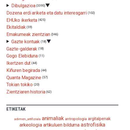
EHUko
▼
Dibulgazioa
(3395)
Kultura
Dozena erdi ariketa eta datu interesgarri
Zientifikoko
(102)
Katedrak
EHUko ikerketa
(425)
antolatuta,
Ekitaldiak
(59)
ekimena
berritasunez
Emakumeak zientzian
(346)
beteta
▼
Gazte kontuak
(18)
itzuliko
Gazte-galderak
(18)
da
irailean,
Gogo Elebiduna
(11)
eta
Ikertzen dut
(44)
agertoki
Kiñuren begirada
berriak
(44)
ere
Quanta Magazine
(57)
izango
Tokian tokiko
(20)
ditu:
Bidebarrietako
Zientziaren historia
(62)
Liburutegia,
Bizkaia
Aretoa-
ETIKETAK
EHU…
animaliak
antropologia
argitalpenak
adimen_artifiziala
astrofisika
arkeologia
artikuluen bilduma