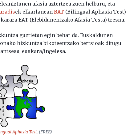
leaniztunen afasia aztertzea zuen helburu, eta
aradis
ek elkarlanean
BAT
(Bilingual Aphasia Test)
skarara EAT (Elebidunentzako Afasia Testa) tresna.
zkuntza guztietan egin behar da. Euskaldunen
honako hizkuntza bikoteentzako bertsioak ditugu
rantsesa; euskara/ingelesa.
ingual Aphasia Test
. (FREE)