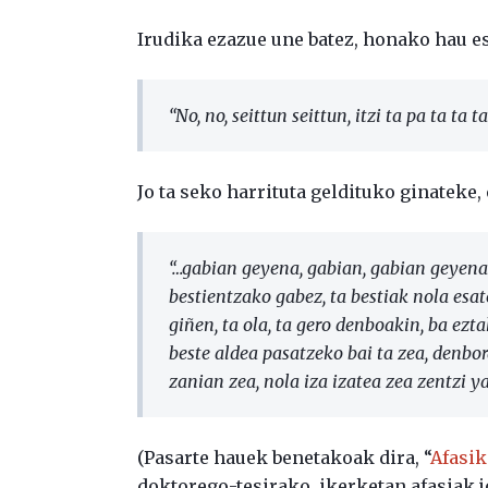
Irudika ezazue une batez, honako hau e
“No, no, seittun seittun, itzi ta pa ta ta t
Jo ta seko harrituta geldituko ginateke
“…gabian geyena, gabian, gabian geyena bai
bestientzako gabez, ta bestiak nola esaten
giñen, ta ola, ta gero denboakin, ba ezt
beste aldea pasatzeko bai ta zea, denbora 
zanian zea, nola iza izatea zea zentzi ya
(Pasarte hauek benetakoak dira, “
Afasik
doktorego-tesirako, ikerketan afasiak 