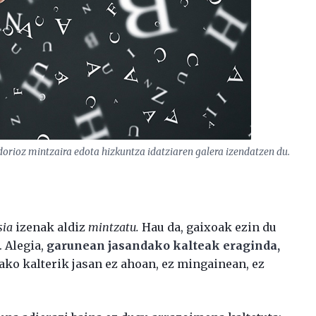
dorioz mintzaira edota hizkuntza idatziaren galera izendatzen du.
sia
izenak aldiz
mintzatu.
Hau da, gaixoak ezin du
. Alegia,
garunean jasandako kalteak eraginda,
ako kalterik jasan ez ahoan, ez mingainean, ez