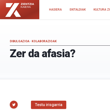
HASIERA
EKITALDIAK
KULTURA Z
Zientzia
Kultura
Kaiera
Zientifikoko
—
Katedra
Kultura
Zientifikoko
Katedra
DIBULGAZIOA
·
KOLABORAZIOAK
Zer da afasia?
Partekatu
Testu irisgarria