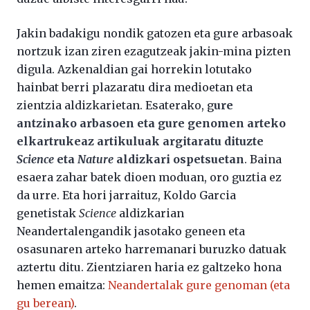
Jakin badakigu nondik gatozen eta gure arbasoak
nortzuk izan ziren ezagutzeak jakin-mina pizten
digula. Azkenaldian gai horrekin lotutako
hainbat berri plazaratu dira medioetan eta
zientzia aldizkarietan. Esaterako, g
ure
antzinako arbasoen eta gure genomen arteko
elkartrukeaz artikuluak argitaratu dituzte
Science
eta
Nature
aldizkari ospetsuetan
. Baina
esaera zahar batek dioen moduan, oro guztia ez
da urre. Eta hori jarraituz, Koldo Garcia
genetistak
Science
aldizkarian
Neandertalengandik jasotako geneen eta
osasunaren arteko harremanari buruzko datuak
aztertu ditu. Zientziaren haria ez galtzeko hona
hemen emaitza:
Neandertalak gure genoman (eta
gu berean)
.