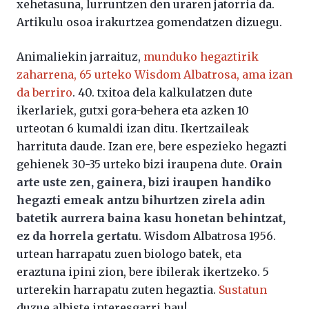
xehetasuna, lurruntzen den uraren jatorria da.
Artikulu osoa irakurtzea gomendatzen dizuegu.
Animaliekin jarraituz,
munduko hegaztirik
zaharrena, 65 urteko Wisdom Albatrosa, ama izan
da berriro
. 40. txitoa dela kalkulatzen dute
ikerlariek, gutxi gora-behera eta azken 10
urteotan 6 kumaldi izan ditu. Ikertzaileak
harrituta daude. Izan ere, bere espezieko hegazti
gehienek 30-35 urteko bizi iraupena dute.
Orain
arte uste zen, gainera, bizi iraupen handiko
hegazti emeak antzu bihurtzen zirela adin
batetik aurrera baina kasu honetan behintzat,
ez da horrela gertatu
. Wisdom Albatrosa 1956.
urtean harrapatu zuen biologo batek, eta
eraztuna ipini zion, bere ibilerak ikertzeko. 5
urterekin harrapatu zuten hegaztia.
Sustatun
duzue albiste interesgarri hau!