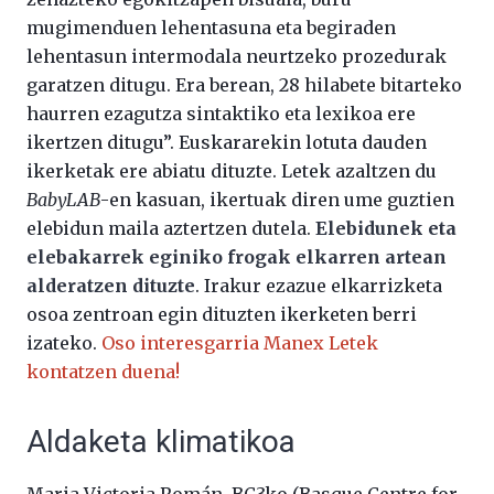
mugimenduen lehentasuna eta begiraden
lehentasun intermodala neurtzeko prozedurak
garatzen ditugu. Era berean, 28 hilabete bitarteko
haurren ezagutza sintaktiko eta lexikoa ere
ikertzen ditugu”. Euskararekin lotuta dauden
ikerketak ere abiatu dituzte. Letek azaltzen du
BabyLAB
-en kasuan, ikertuak diren ume guztien
elebidun maila aztertzen dutela.
Elebidunek eta
elebakarrek eginiko frogak elkarren artean
alderatzen dituzte
. Irakur ezazue elkarrizketa
osoa zentroan egin dituzten ikerketen berri
izateko.
Oso interesgarria Manex Letek
kontatzen duena!
Aldaketa klimatikoa
Maria Victoria Román, BC3ko (Basque Centre for