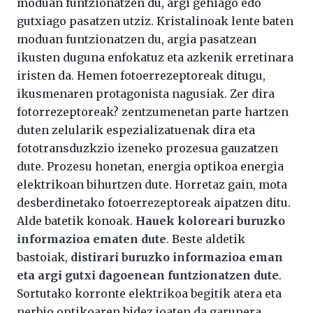
moduan funtzionatzen du, argi gehiago edo
gutxiago pasatzen utziz. Kristalinoak lente baten
moduan funtzionatzen du, argia pasatzean
ikusten duguna enfokatuz eta azkenik erretinara
iristen da. Hemen fotoerrezeptoreak ditugu,
ikusmenaren protagonista nagusiak. Zer dira
fotorrezeptoreak? zentzumenetan parte hartzen
duten zelularik espezializatuenak dira eta
fototransduzkzio izeneko prozesua gauzatzen
dute. Prozesu honetan, energia optikoa energia
elektrikoan bihurtzen dute. Horretaz gain, mota
desberdinetako fotoerrezeptoreak aipatzen ditu.
Alde batetik konoak.
Hauek koloreari buruzko
informazioa ematen dute
. Beste aldetik
bastoiak,
distirari buruzko informazioa eman
eta argi gutxi dagoenean funtzionatzen dute
.
Sortutako korronte elektrikoa begitik atera eta
nerbio optikoaren bidez joaten da garunera.