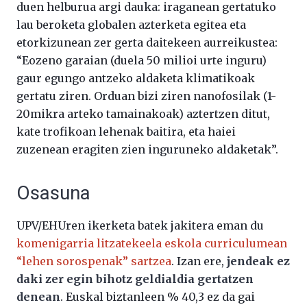
duen helburua argi dauka: iraganean gertatuko
lau beroketa globalen azterketa egitea eta
etorkizunean zer gerta daitekeen aurreikustea:
“Eozeno garaian (duela 50 milioi urte inguru)
gaur egungo antzeko aldaketa klimatikoak
gertatu ziren. Orduan bizi ziren nanofosilak (1-
20mikra arteko tamainakoak) aztertzen ditut,
kate trofikoan lehenak baitira, eta haiei
zuzenean eragiten zien inguruneko aldaketak”.
Osasuna
UPV/EHUren ikerketa batek jakitera eman du
komenigarria litzatekeela eskola curriculumean
“lehen sorospenak” sartzea
. Izan ere,
jendeak ez
daki zer egin bihotz geldialdia gertatzen
denean
. Euskal biztanleen % 40,3 ez da gai