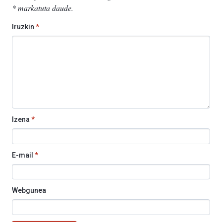
*
markatuta daude
.
Iruzkin
*
Izena
*
E-mail
*
Webgunea