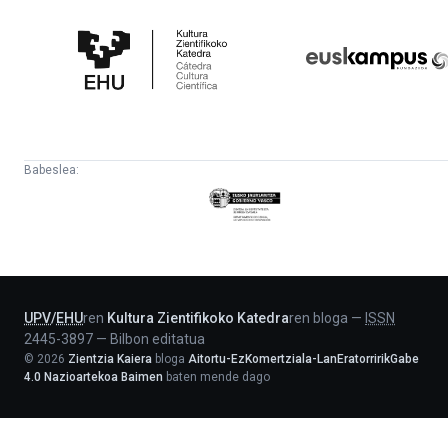
Kultura
Euskampus
Zientifikoko
Fundazioa
Katedra
Babeslea:
Eusko
Jaurlaritza
-
Lehendakaritza
UPV
/
EHU
ren
Kultura Zientifikoko Katedra
ren bloga
—
ISSN
2445-3897
—
Bilbon editatua
©
2026
Zientzia Kaiera
bloga
Aitortu-EzKomertziala-LanEratorririkGabe
4.0 Nazioartekoa Baimen
baten mende dago