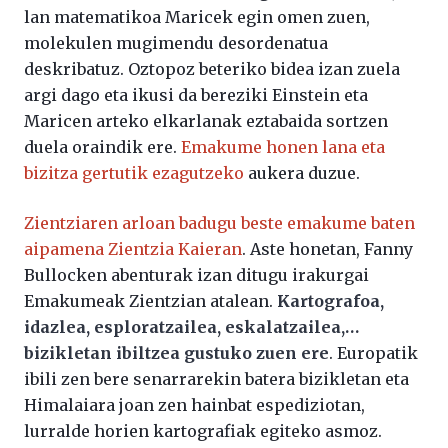
lan matematikoa Maricek egin omen zuen,
molekulen mugimendu desordenatua
deskribatuz. Oztopoz beteriko bidea izan zuela
argi dago eta ikusi da bereziki Einstein eta
Maricen arteko elkarlanak eztabaida sortzen
duela oraindik ere.
Emakume honen lana eta
bizitza gertutik ezagutzeko
aukera duzue.
Zientziaren arloan badugu beste emakume baten
aipamena Zientzia Kaieran
. Aste honetan, Fanny
Bullocken abenturak izan ditugu irakurgai
Emakumeak Zientzian atalean.
Kartografoa,
idazlea, esploratzailea, eskalatzailea,…
bizikletan ibiltzea gustuko zuen ere
. Europatik
ibili zen bere senarrarekin batera bizikletan eta
Himalaiara joan zen hainbat espediziotan,
lurralde horien kartografiak egiteko asmoz.