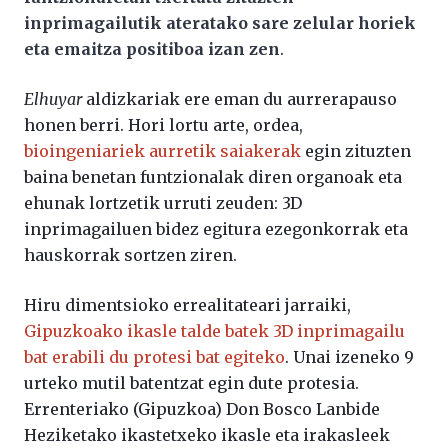
inprimagailutik ateratako sare zelular horiek
eta emaitza positiboa izan zen
.
Elhuyar
aldizkariak ere eman du aurrerapauso
honen berri. Hori lortu arte, ordea,
bioingeniariek aurretik saiakerak
egin zituzten
baina benetan funtzionalak diren organoak eta
ehunak lortzetik urruti zeuden: 3D
inprimagailuen bidez egitura ezegonkorrak eta
hauskorrak sortzen ziren.
Hiru dimentsioko errealitateari jarraiki,
Gipuzkoako ikasle talde batek 3D inprimagailu
bat erabili du protesi bat egiteko
. Unai izeneko 9
urteko mutil batentzat egin dute protesia.
Errenteriako (Gipuzkoa) Don Bosco Lanbide
Heziketako ikastetxeko ikasle eta irakasleek