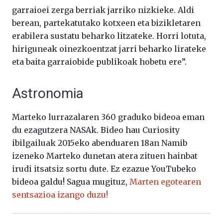
garraioei zerga berriak jarriko nizkieke. Aldi
berean, partekatutako kotxeen eta bizikletaren
erabilera sustatu beharko litzateke. Horri lotuta,
hiriguneak oinezkoentzat jarri beharko lirateke
eta baita garraiobide publikoak hobetu ere”.
Astronomia
Marteko lurrazalaren 360 graduko bideoa eman
du ezagutzera NASAk. Bideo hau Curiosity
ibilgailuak 2015eko abenduaren 18an Namib
izeneko Marteko dunetan atera zituen hainbat
irudi itsatsiz sortu dute. Ez ezazue YouTubeko
bideoa galdu! Sagua mugituz,
Marten egotearen
sentsazioa izango duzu!