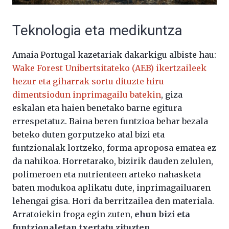
Teknologia eta medikuntza
Amaia Portugal kazetariak dakarkigu albiste hau:
Wake Forest Unibertsitateko (AEB) ikertzaileek
hezur eta giharrak sortu dituzte hiru
dimentsiodun inprimagailu batekin
, giza
eskalan eta haien benetako barne egitura
errespetatuz. Baina beren funtzioa behar bezala
beteko duten gorputzeko atal bizi eta
funtzionalak lortzeko, forma aproposa ematea ez
da nahikoa. Horretarako, bizirik dauden zelulen,
polimeroen eta nutrienteen arteko nahasketa
baten modukoa aplikatu dute, inprimagailuaren
lehengai gisa. Hori da berritzailea den materiala.
Arratoiekin froga egin zuten,
ehun bizi eta
funtzionaletan txertatu zituzten