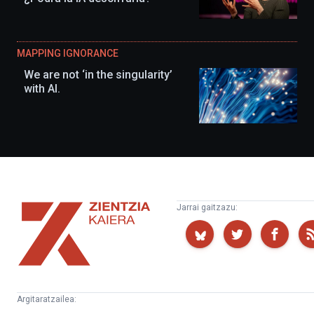
MAPPING IGNORANCE
We are not ‘in the singularity’
with AI.
Zientzia
Jarrai gaitzazu:
Kaiera
Argitaratzailea: