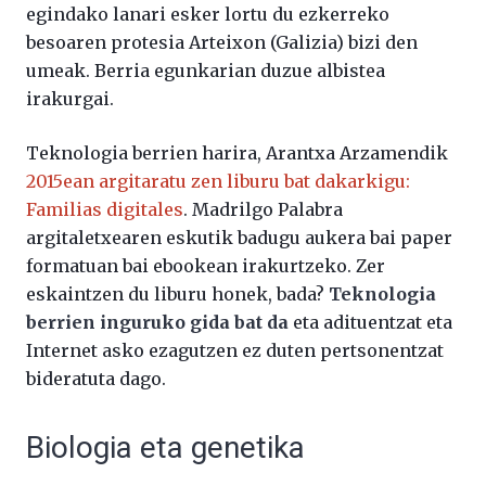
egindako lanari esker lortu du ezkerreko
besoaren protesia Arteixon (Galizia) bizi den
umeak. Berria egunkarian duzue albistea
irakurgai.
Teknologia berrien harira, Arantxa Arzamendik
2015ean argitaratu zen liburu bat dakarkigu:
Familias digitales
. Madrilgo Palabra
argitaletxearen eskutik badugu aukera bai paper
formatuan bai ebookean irakurtzeko. Zer
eskaintzen du liburu honek, bada?
Teknologia
berrien inguruko gida bat da
eta adituentzat eta
Internet asko ezagutzen ez duten pertsonentzat
bideratuta dago.
Biologia eta genetika