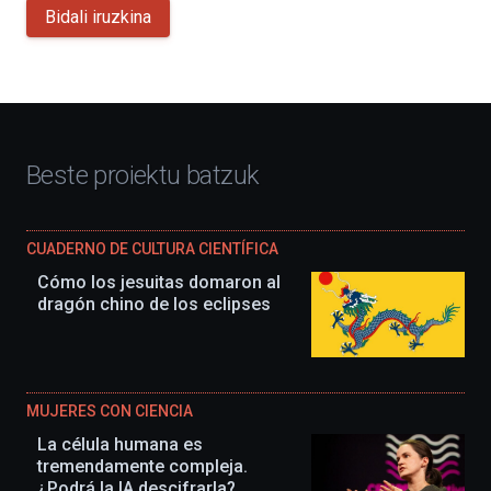
Bidali iruzkina
Beste proiektu batzuk
CUADERNO DE CULTURA CIENTÍFICA
Cómo los jesuitas domaron al
dragón chino de los eclipses
MUJERES CON CIENCIA
La célula humana es
tremendamente compleja.
¿Podrá la IA descifrarla?