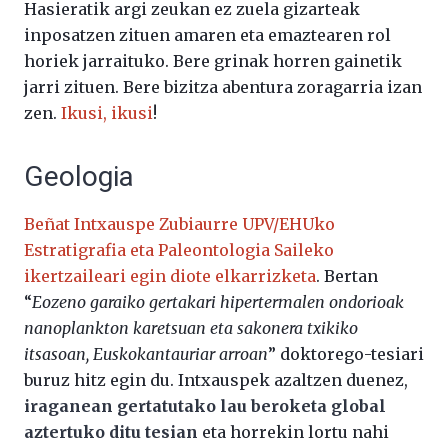
Hasieratik argi zeukan ez zuela gizarteak
inposatzen zituen amaren eta emaztearen rol
horiek jarraituko. Bere grinak horren gainetik
jarri zituen. Bere bizitza abentura zoragarria izan
zen.
Ikusi, ikusi
!
Geologia
Beñat Intxauspe Zubiaurre UPV/EHUko
Estratigrafia eta Paleontologia Saileko
ikertzaileari egin diote elkarrizketa
. Bertan
“
Eozeno garaiko gertakari hipertermalen ondorioak
nanoplankton karetsuan eta sakonera txikiko
itsasoan, Euskokantauriar arroan
” doktorego-tesiari
buruz hitz egin du. Intxauspek azaltzen duenez,
iraganean gertatutako lau beroketa global
aztertuko ditu tesian
eta horrekin lortu nahi