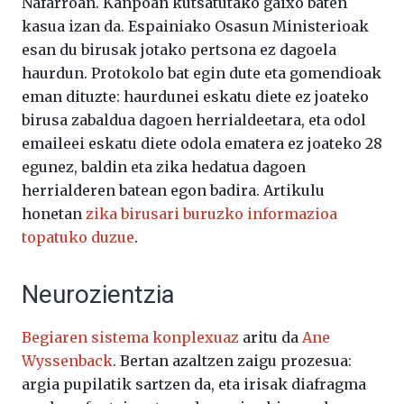
Nafarroan. Kanpoan kutsatutako gaixo baten
kasua izan da. Espainiako Osasun Ministerioak
esan du birusak jotako pertsona ez dagoela
haurdun. Protokolo bat egin dute eta gomendioak
eman dituzte: haurdunei eskatu diete ez joateko
birusa zabaldua dagoen herrialdeetara, eta odol
emaileei eskatu diete odola ematera ez joateko 28
egunez, baldin eta zika hedatua dagoen
herrialderen batean egon badira. Artikulu
honetan
zika birusari buruzko informazioa
topatuko duzue
.
Neurozientzia
Begiaren sistema konplexuaz
aritu da
Ane
Wyssenback
. Bertan azaltzen zaigu prozesua:
argia pupilatik sartzen da, eta irisak diafragma