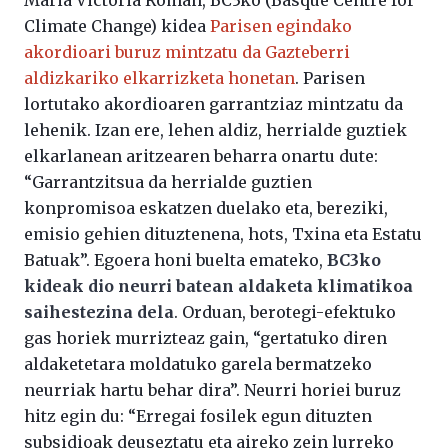
Climate Change) kidea
Parisen egindako
akordioari buruz mintzatu da Gazteberri
aldizkariko elkarrizketa honetan
. Parisen
lortutako akordioaren garrantziaz mintzatu da
lehenik. Izan ere, lehen aldiz, herrialde guztiek
elkarlanean aritzearen beharra onartu dute:
“Garrantzitsua da herrialde guztien
konpromisoa eskatzen duelako eta, bereziki,
emisio gehien dituztenena, hots, Txina eta Estatu
Batuak”. Egoera honi buelta emateko,
BC3ko
kideak dio neurri batean aldaketa klimatikoa
saihestezina dela
. Orduan, berotegi-efektuko
gas horiek murrizteaz gain, “gertatuko diren
aldaketetara moldatuko garela bermatzeko
neurriak hartu behar dira”. Neurri horiei buruz
hitz egin du: “Erregai fosilek egun dituzten
subsidioak deuseztatu eta aireko zein lurreko