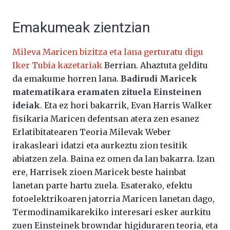
Emakumeak zientzian
Mileva Maricen bizitza eta lana gerturatu digu
Iker Tubia kazetariak
Berrian. Ahaztuta gelditu
da emakume horren lana.
Badirudi Maricek
matematikara eramaten zituela Einsteinen
ideiak
. Eta ez hori bakarrik, Evan Harris Walker
fisikaria Maricen defentsan atera zen esanez
Erlatibitatearen Teoria Milevak Weber
irakasleari idatzi eta aurkeztu zion tesitik
abiatzen zela. Baina ez omen da lan bakarra. Izan
ere, Harrisek zioen Maricek beste hainbat
lanetan parte hartu zuela. Esaterako, efektu
fotoelektrikoaren jatorria Maricen lanetan dago,
Termodinamikarekiko interesari esker aurkitu
zuen Einsteinek browndar higiduraren teoria, eta