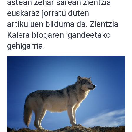
astean zehar sarean zientzia
euskaraz jorratu duten
artikuluen bilduma da. Zientzia
Kaiera blogaren igandeetako
gehigarria.