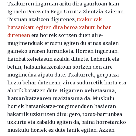
Txakurren inguruan aritu dira gaurkoan Juan
Ignacio Perez eta Bego Urrutia Zientzia Kaieran.
Testuan azaltzen digutenez,
txakurrak
hatsankatu egiten dira beroa xahutu behar
dutenean
eta horrek sortzen duen aire-
mugimenduak erraztu egiten du arnas azalen
gaineko uraren lurrunketa. Horren inguruan,
hainbat xehetasun azaldu dituzte. Lehenik eta
behin, hatsankatzerakoan sortzen den aire-
mugimedua aipatu dute. Txakurrek, gorputza
hoztu behar dutenean, airea sudurretik hartu eta
ahotik botatzen dute.
Bigarren xehetasuna,
hatsankatzearen maiztasuna da
. Muskulu
horiek hatsankatze-mugimenduen hasieran
bakarrik uzkurtzen dira; gero, torax-barrunbea
uzkurtu eta zabaldu egiten da, baina horretarako
muskulu horiek ez dute lanik egiten. Azken