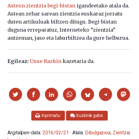
Asteon zientzia begi-bistan
igandeetako atala da.
Astean zehar sarean zientzia euskaraz jorratu
duten artikuluak biltzen ditugu. Begi-bistan
duguna erreparatuz, Interneteko “zientzia”
antzeman, jaso eta laburbiltzea da gure helburua.
Egileaz:
Uxue Razkin
kazetaria da.
Partekatu
Inprimatu
Iruzkinik gabe
Argitalpen-data:
2016/02/21
· Atala:
Dibulgazioa
,
Zientzia