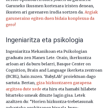
Garuneko ikusmen kortexara iristen denean,
ikusten ari garenaren irudia sortzen da.
Argiak
garuneraino egiten duen bidaia konplexua da
gero!
Ingeniaritza eta psikologia
Ingeniaritza Mekanikoan eta Psikologian
graduatu zen Manex Lete. Orain, ikerkuntza
arloan ari da buru belarri, Basque Center on
Cognition, Brain and Language ikerketa zentroan
(BCBL), hain zuzen. ‘BabyLAb’ proiektuan dago
sartuta. Bertan,
giza hizkuntzaren garapena
argitzea dute xede
eta hiru eta hamabi hilabete
bitarteko umeak dituzte lagin gisa. Letek
azaltzen du: “Horien hizkuntza-trebetasunak
zehazteko egokitzapen bisuala, buru-