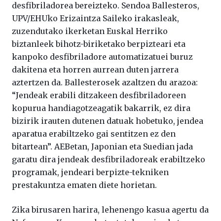
desfibriladorea bereizteko. Sendoa Ballesteros,
UPV/EHUko Erizaintza Saileko irakasleak,
zuzendutako ikerketan Euskal Herriko
biztanleek bihotz-biriketako berpizteari eta
kanpoko desfibriladore automatizatuei buruz
dakitena eta horren aurrean duten jarrera
aztertzen da. Ballesterosek azaltzen du arazoa:
“Jendeak erabili ditzakeen desfibriladoreen
kopurua handiagotzeagatik bakarrik, ez dira
bizirik irauten dutenen datuak hobetuko, jendea
aparatua erabiltzeko gai sentitzen ez den
bitartean”. AEBetan, Japonian eta Suedian jada
garatu dira jendeak desfibriladoreak erabiltzeko
programak, jendeari berpizte-tekniken
prestakuntza ematen diete horietan.
Zika birusaren harira, lehenengo kasua agertu da