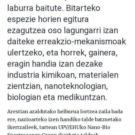
laburra baitute. Bitarteko
espezie horien egitura
ezagutzea oso lagungarri izan
daiteke erreakzio-mekanismoak
ulertzeko, eta horrek, gainera,
eragin handia izan dezake
industria kimikoan, materialen
zientzian, nanoteknologian,
biologian eta medikuntzan.
Arestian azaldutako helburua lortzea zaila bada
ere, nazioarteko izen handiko talde batzuetako
ikertzaileek, tartean UPV/EHUko Nano-Bio