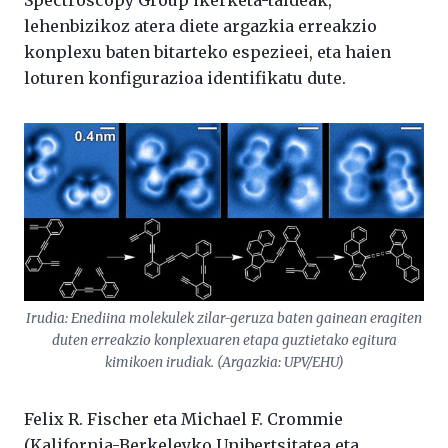
Spectroscopy Group ikerketa-taldeak,
lehenbizikoz atera diete argazkia erreakzio
konplexu baten bitarteko espezieei, eta haien
loturen konfigurazioa identifikatu dute.
Irudia: Enediina molekulek zilar-geruza baten gainean eragiten
duten erreakzio konplexuaren etapa guztietako egitura
kimikoen irudiak. (Argazkia: UPV/EHU)
Felix R. Fischer eta Michael F. Crommie
(Kalifornia-Berkeleyko Unibertsitatea eta