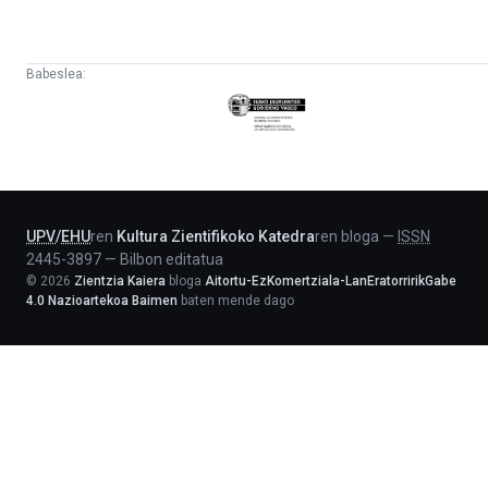
Babeslea:
Eusko
Jaurlaritza
-
Lehendakaritza
UPV
/
EHU
ren
Kultura Zientifikoko Katedra
ren bloga
—
ISSN
2445-3897
—
Bilbon editatua
©
2026
Zientzia Kaiera
bloga
Aitortu-EzKomertziala-LanEratorririkGabe
4.0 Nazioartekoa Baimen
baten mende dago