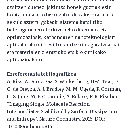
azaltzen duenez, jakintza honek guztiak ezin
konta ahala arlo berri zabal ditzake, orain arte
sekula aztertu gabeak: sistema katalitiko
heterogeneoen etorkizuneko diseinuak eta
optimizazioak, karbonoaren nanoteknologiari
aplikatutako sintesi-tresna berriak garatzea, bai
eta materialen zientziako eta biokimikako
aplikazioak ere.
Erreferentzia bibliografikoa:
A. Riss, A. Pérez Paz, S. Wickenburg, H.-Z. Tsai, D.
G. de Oteyza, A. J. Bradley, M. M. Ugeda, P. Gorman,
H. S. Jung, M. F. Crommie, A. Rubio y F. R. Fischer.
“Imaging Single-Molecule Reaction
Intermediates Stabilized by Surface Dissipation
and Entropy”.
Nature Chemistry. 2016.
DOI
:
10.1038/nchem.2506.