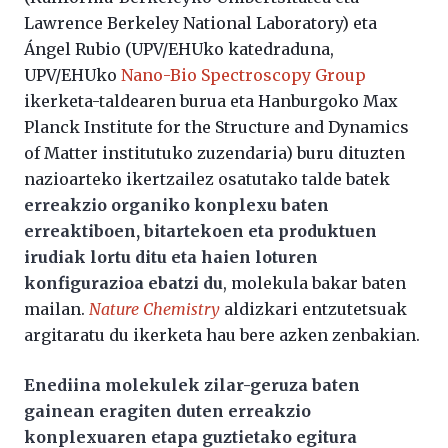
Lawrence Berkeley National Laboratory) eta
Ángel Rubio (UPV/EHUko katedraduna,
UPV/EHUko
Nano-Bio Spectroscopy Group
ikerketa-taldearen burua eta Hanburgoko Max
Planck Institute for the Structure and Dynamics
of Matter institutuko zuzendaria) buru dituzten
nazioarteko ikertzailez osatutako talde batek
erreakzio organiko konplexu baten
erreaktiboen, bitartekoen eta produktuen
irudiak lortu ditu eta haien loturen
konfigurazioa ebatzi du
, molekula bakar baten
mailan.
Nature Chemistry
aldizkari entzutetsuak
argitaratu du ikerketa hau bere azken zenbakian.
Enediina molekulek zilar-geruza baten
gainean eragiten duten erreakzio
konplexuaren etapa guztietako egitura