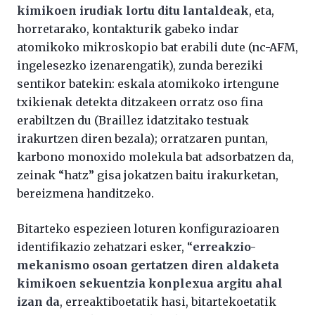
kimikoen irudiak lortu ditu lantaldeak
, eta,
horretarako, kontakturik gabeko indar
atomikoko mikroskopio bat erabili dute (nc-AFM,
ingelesezko izenarengatik), zunda bereziki
sentikor batekin: eskala atomikoko irtengune
txikienak detekta ditzakeen orratz oso fina
erabiltzen du (Braillez idatzitako testuak
irakurtzen diren bezala); orratzaren puntan,
karbono monoxido molekula bat adsorbatzen da,
zeinak “hatz” gisa jokatzen baitu irakurketan,
bereizmena handitzeko.
Bitarteko espezieen loturen konfigurazioaren
identifikazio zehatzari esker, “
erreakzio-
mekanismo osoan gertatzen diren aldaketa
kimikoen sekuentzia konplexua argitu ahal
izan da
, erreaktiboetatik hasi, bitartekoetatik