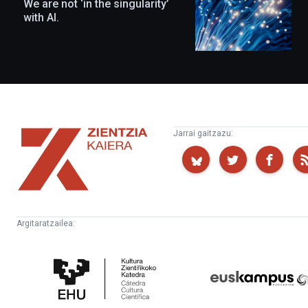
We are not ‘in the singularity’
with AI.
Zientzia
Jarrai gaitzazu:
Kaiera
Argitaratzailea:
Kultura
Euskampus
Zientifikoko
Fundazioa
Katedra