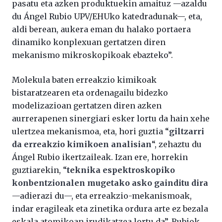
pasatu eta azken produktuekin amaituz —azaldu
du Ángel Rubio UPV/EHUko katedradunak—, eta,
aldi berean, aukera eman du halako portaera
dinamiko konplexuan gertatzen diren
mekanismo mikroskopikoak ebazteko”.
Molekula baten erreakzio kimikoak
bistaratzearen eta ordenagailu bidezko
modelizazioan gertatzen diren azken
aurrerapenen sinergiari esker lortu da hain xehe
ulertzea mekanismoa, eta, hori guztia “
giltzarri
da erreakzio kimikoen analisian
“, zehaztu du
Ángel Rubio ikertzaileak. Izan ere, horrekin
guztiarekin, “
teknika espektroskopiko
konbentzionalen mugetako asko gainditu dira
—adierazi du—, eta erreakzio-mekanismoak,
indar eragileak eta zinetika ordura arte ez bezala
eskala atomikoan irudikatzea lortu da”. Rubiok