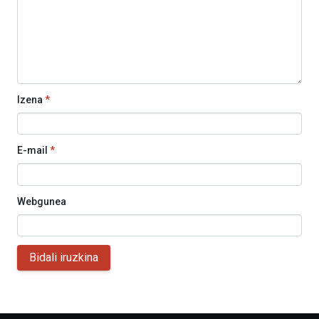
Izena
*
E-mail
*
Webgunea
Bidali iruzkina