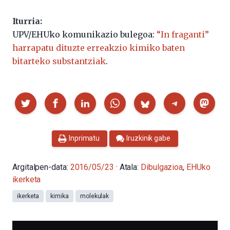
Iturria:
UPV/EHUko komunikazio bulegoa:
“In fraganti”
harrapatu dituzte erreakzio kimiko baten
bitarteko substantziak
.
Partekatu
Inprimatu
Iruzkinik gabe
Argitalpen-data:
2016/05/23
· Atala:
Dibulgazioa
,
EHUko
ikerketa
ikerketa
kimika
molekulak