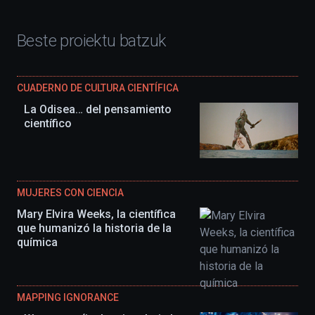
Beste proiektu batzuk
CUADERNO DE CULTURA CIENTÍFICA
La Odisea… del pensamiento
científico
MUJERES CON CIENCIA
Mary Elvira Weeks, la científica
que humanizó la historia de la
química
MAPPING IGNORANCE