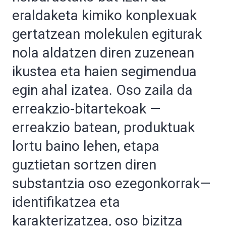
eraldaketa kimiko konplexuak
gertatzean molekulen egiturak
nola aldatzen diren zuzenean
ikustea eta haien segimendua
egin ahal izatea. Oso zaila da
erreakzio-bitartekoak —
erreakzio batean, produktuak
lortu baino lehen, etapa
guztietan sortzen diren
substantzia oso ezegonkorrak—
identifikatzea eta
karakterizatzea, oso bizitza