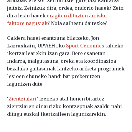
arazoak
ere sortzen dituzte, gure bizi kalitatea
jeitsiz. Zeintzuk dira, ordea, ondorio hauek? Zein
dira lesio hauek
eragiten dituzten arrisku
faktore nagusiak
? Nola saihestu daitezke?
Galdera hauei erantzuna bilatzeko,
Jon
Larruskain
, UPV/EHUko
Sport Genomics
taldeko
ikertzailearekin izan gara. Bere esanetan,
indarra, malgutasuna, oreka eta koordinazioa
bezalako gaitasunak lantzeko ariketa programek
lesioen ehuneko handi bat prebenitzen
laguntzen dute.
‘
Zientzialari
’ izeneko atal honen bitartez
zientziaren oinarrizko kontzeptuak azaldu nahi
ditugu euskal ikertzaileen laguntzarekin.