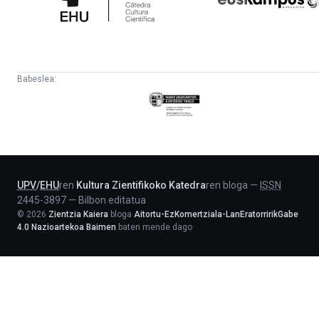
Babeslea:
Eusko
Jaurlaritza
-
Lehendakaritza
UPV
/
EHU
ren
Kultura Zientifikoko Katedra
ren bloga
—
ISSN
2445-3897
—
Bilbon editatua
©
2026
Zientzia Kaiera
bloga
Aitortu-EzKomertziala-LanEratorririkGabe
4.0 Nazioartekoa Baimen
baten mende dago