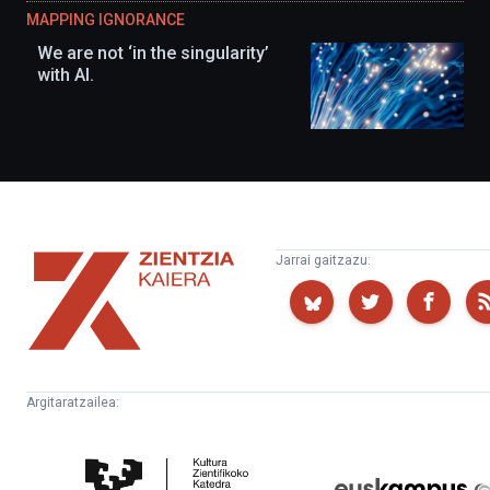
MAPPING IGNORANCE
We are not ‘in the singularity’
with AI.
Zientzia
Jarrai gaitzazu:
Kaiera
Argitaratzailea:
Kultura
Euskampus
Zientifikoko
Fundazioa
Katedra