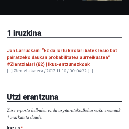
Bidebarrietako
Liburutegia,
Bizkaia
Aretoa-
EHU…
1
iruzkina
Jon Larruskain: “Ez da lortu kirolari batek lesio bat
pairatzeko daukan probabilitatea aurreikustea”
#Zientzialari (82) | Ikus-entzunezkoak
[…] Zientzia kaiera / 2017-11-10 / 00: 04:22 […]
Utzi erantzuna
Zure e-posta helbidea ez da argitaratuko.
Beharrezko eremuak
*
markatuta daude
.
Iruzkin
*