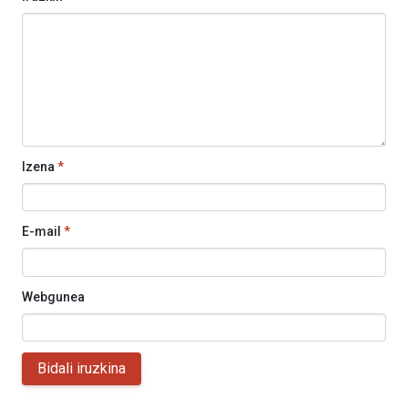
Izena
*
E-mail
*
Webgunea
Bidali iruzkina