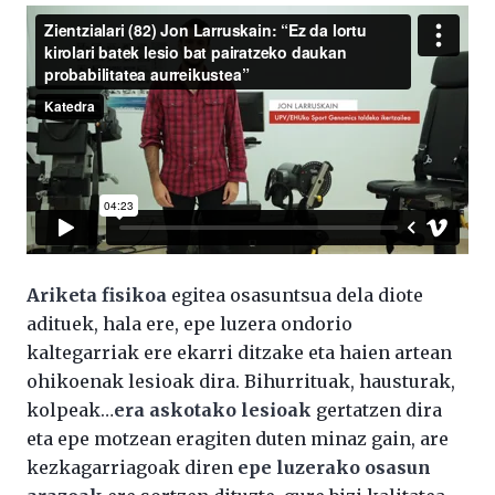
Ariketa fisikoa
egitea osasuntsua dela diote
adituek, hala ere, epe luzera ondorio
kaltegarriak ere ekarri ditzake eta haien artean
ohikoenak lesioak dira. Bihurrituak, hausturak,
kolpeak…
era askotako lesioak
gertatzen dira
eta epe motzean eragiten duten minaz gain, are
kezkagarriagoak diren
epe luzerako osasun