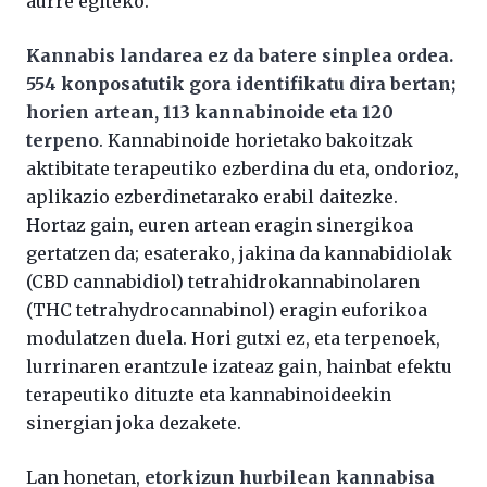
aurre egiteko.
Kannabis landarea ez da batere sinplea ordea.
554 konposatutik gora identifikatu dira bertan;
horien artean, 113 kannabinoide eta 120
terpeno
. Kannabinoide horietako bakoitzak
aktibitate terapeutiko ezberdina du eta, ondorioz,
aplikazio ezberdinetarako erabil daitezke.
Hortaz gain, euren artean eragin sinergikoa
gertatzen da; esaterako, jakina da kannabidiolak
(CBD cannabidiol) tetrahidrokannabinolaren
(THC tetrahydrocannabinol) eragin euforikoa
modulatzen duela. Hori gutxi ez, eta terpenoek,
lurrinaren erantzule izateaz gain, hainbat efektu
terapeutiko dituzte eta kannabinoideekin
sinergian joka dezakete.
Lan honetan,
etorkizun hurbilean kannabisa