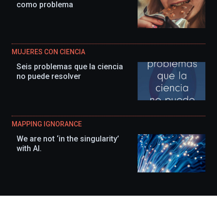
como problema
MUJERES CON CIENCIA
Seis problemas que la ciencia
no puede resolver
MAPPING IGNORANCE
We are not ‘in the singularity’
with AI.