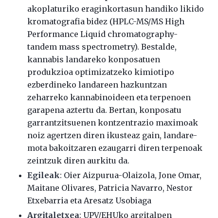
akoplaturiko eraginkortasun handiko likido
kromatografia bidez (HPLC-MS/MS High
Performance Liquid chromatography-
tandem mass spectrometry). Bestalde,
kannabis landareko konposatuen
produkzioa optimizatzeko kimiotipo
ezberdineko landareen hazkuntzan
zeharreko kannabinoideen eta terpenoen
garapena aztertu da. Bertan, konposatu
garrantzitsuenen kontzentrazio maximoak
noiz agertzen diren ikusteaz gain, landare-
mota bakoitzaren ezaugarri diren terpenoak
zeintzuk diren aurkitu da.
Egileak
: Oier Aizpurua-Olaizola, Jone Omar,
Maitane Olivares, Patricia Navarro, Nestor
Etxebarria eta Aresatz Usobiaga
Argitaletxea
: UPV/EHUko argitalpen