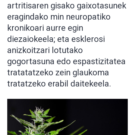
artritisaren gisako gaixotasunek
eragindako min neuropatiko
kronikoari aurre egin
diezaiokeela; eta esklerosi
anizkoitzari lotutako
gogortasuna edo espastizitatea
tratatatzeko zein glaukoma
tratatzeko erabil daitekeela.