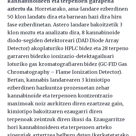
kannabinoideen eta terpenoen garapena
aztertu da
. Horretarako, ama-landare ezberdinen
50 klon landatu dira eta barnean hazi dira hiru
fase ezberdinetan. Astero landare bakoitzetik 3
klon moztu eta analizatu dira, 8 kannabinoide
diodo-segiden detektoreari (DAD Diode Array
Detector) akoplaturiko HPLC bidez eta 28 terpeno
garraren bidezko ionizazio-detektagailuari
loturiko gas kromatografiaren bidez (GC-FID Gas
Chromatography – Flame Ionization Detector).
Bertan, kannabis landarearen 3 kimiotipo
ezberdinen hazkuntza-prozesuetan zehar
kannabinoide eta terpenoen kontzentrazio
maximoak noiz aurkitzen diren ezartzeaz gain,
kimiotipo bakoitzaren ezaugarri diren
terpenoak zeintzuk diren ikusi da. Ezaugarritze
hori kannabinoideen eta terpenoen arteko
sinergiak aztertzea helburu duten ikerketetarako