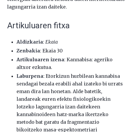
lagungarria izan daiteke.
Artikuluaren fitxa
Aldizkaria
:
Ekaia
Zenbakia
: Ekaia 30
Artikuluaren izena
: Kannabisa: ageriko
altxor ezkutua.
Laburpena
: Etorkizun hurbilean kannabisa
sendagai bezala erabili ahal izateko bi urrats
eman dira lan honetan. Alde batetik,
landareak euren efektu fisiologikoekin
lotzeko lagungarria izan daitekeen
kannabinoideen hatz-marka ikertzeko
metodo bat garatu da fragmentazio
bikoitzeko masa-espektometriari