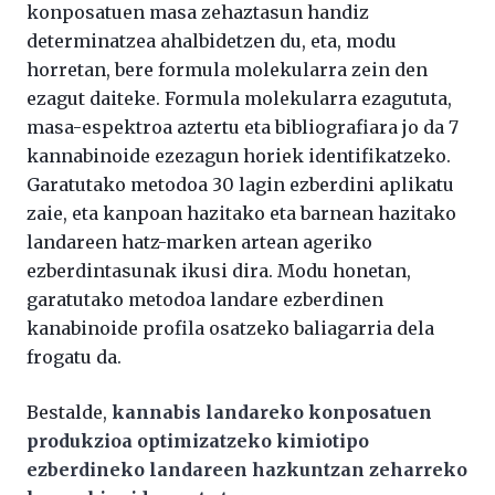
konposatuen masa zehaztasun handiz
determinatzea ahalbidetzen du, eta, modu
horretan, bere formula molekularra zein den
ezagut daiteke. Formula molekularra ezagututa,
masa-espektroa aztertu eta bibliografiara jo da 7
kannabinoide ezezagun horiek identifikatzeko.
Garatutako metodoa 30 lagin ezberdini aplikatu
zaie, eta kanpoan hazitako eta barnean hazitako
landareen hatz-marken artean ageriko
ezberdintasunak ikusi dira. Modu honetan,
garatutako metodoa landare ezberdinen
kanabinoide profila osatzeko baliagarria dela
frogatu da.
Bestalde,
kannabis landareko konposatuen
produkzioa optimizatzeko kimiotipo
ezberdineko landareen hazkuntzan zeharreko