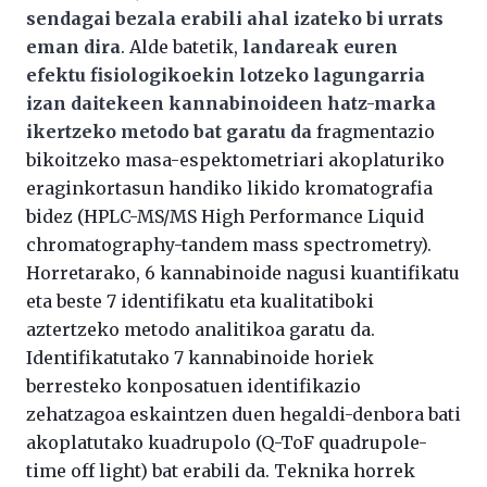
sendagai bezala erabili ahal izateko bi urrats
eman dira
. Alde batetik,
landareak euren
efektu fisiologikoekin lotzeko lagungarria
izan daitekeen kannabinoideen hatz-marka
ikertzeko metodo bat garatu da
fragmentazio
bikoitzeko masa-espektometriari akoplaturiko
eraginkortasun handiko likido kromatografia
bidez (HPLC-MS/MS High Performance Liquid
chromatography-tandem mass spectrometry).
Horretarako, 6 kannabinoide nagusi kuantifikatu
eta beste 7 identifikatu eta kualitatiboki
aztertzeko metodo analitikoa garatu da.
Identifikatutako 7 kannabinoide horiek
berresteko konposatuen identifikazio
zehatzagoa eskaintzen duen hegaldi-denbora bati
akoplatutako kuadrupolo (Q-ToF quadrupole-
time off light) bat erabili da. Teknika horrek