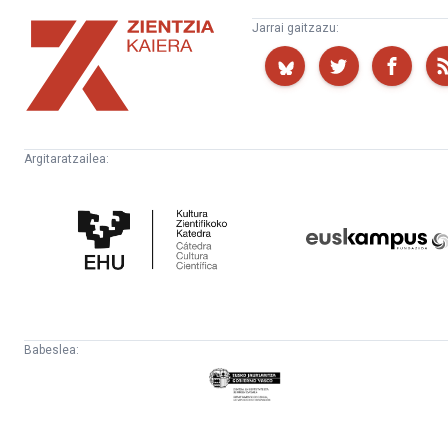
Zientzia
Jarrai gaitzazu:
Kaiera
Argitaratzailea:
Kultura
Euskampus
Zientifikoko
Fundazioa
Katedra
Babeslea:
Eusko
Jaurlaritza
-