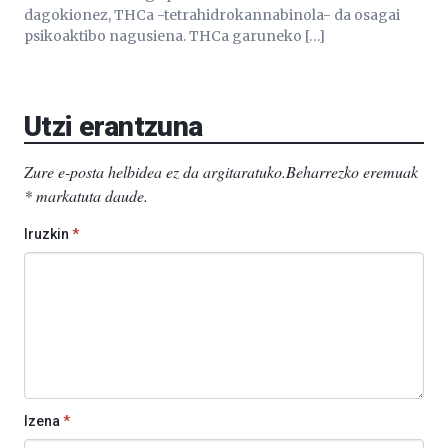
dagokionez, THCa -tetrahidrokannabinola- da osagai
psikoaktibo nagusiena. THCa garuneko […]
Utzi erantzuna
Zure e-posta helbidea ez da argitaratuko.
Beharrezko eremuak
*
markatuta daude
.
Iruzkin
*
Izena
*