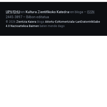
Lehendakaritza
UPV
/
EHU
ren
Kultura Zientifikoko Katedra
ren bloga
—
ISSN
2445-3897
—
Bilbon editatua
©
2026
Zientzia Kaiera
bloga
Aitortu-EzKomertziala-LanEratorririkGabe
4.0 Nazioartekoa Baimen
baten mende dago