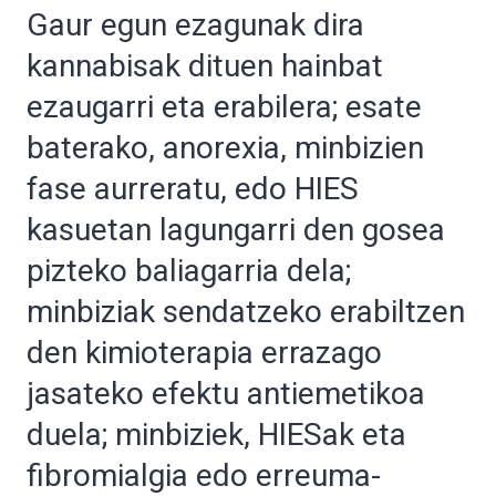
Gaur egun ezagunak dira
kannabisak dituen hainbat
ezaugarri eta erabilera; esate
baterako, anorexia, minbizien
fase aurreratu, edo HIES
kasuetan lagungarri den gosea
pizteko baliagarria dela;
minbiziak sendatzeko erabiltzen
den kimioterapia errazago
jasateko efektu antiemetikoa
duela; minbiziek, HIESak eta
fibromialgia edo erreuma-