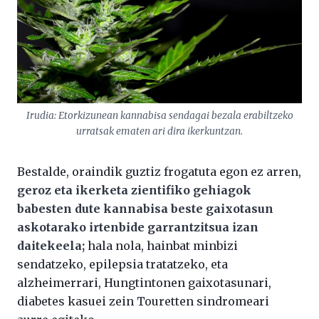
Irudia: Etorkizunean kannabisa sendagai bezala erabiltzeko
urratsak ematen ari dira ikerkuntzan.
Bestalde, oraindik guztiz frogatuta egon ez arren,
geroz eta ikerketa zientifiko gehiagok
babesten dute kannabisa beste gaixotasun
askotarako irtenbide garrantzitsua izan
daitekeela;
hala nola, hainbat minbizi
sendatzeko, epilepsia tratatzeko, eta
alzheimerrari, Hungtintonen gaixotasunari,
diabetes kasuei zein Touretten sindromeari