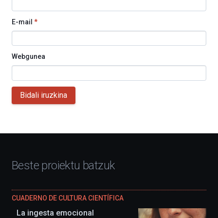
E-mail
*
Webgunea
Bidali iruzkina
Beste proiektu batzuk
CUADERNO DE CULTURA CIENTÍFICA
La ingesta emocional