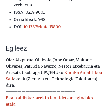
zerbitzua
ISSN
: 0214-9001
Orrialdeak
: 7-18
DOI
:
10.1387/ekaia.15800
Egileez
Oier Aizpurua-Olaizola, Jone Omar, Maitane
Olivares, Patricia Navarro, Nestor Etxebarria eta
Aresatz Usobiaga UPV/EHUko
Kimika Anialitikoa
Sail
ekoak (Zientzia eta Teknologia Fakultatea)
dira.
—————————————————–
Ekaia aldizkariarekin lankidetzan egindako
atala.