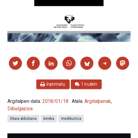
Partekatu
Inprimatu
1 iruzkin
Argitalpen-data:
2018/01/18
· Atala:
Argitalpenak
,
Dibulgazioa
Ekaia aldizkaria
kimika
medikuntza