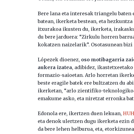
Bere lana eta interesak triangelu baten
batean, ikerketa bestean, eta hezkuntza 
itxurakoa ikusten du, ikerketa, irakasku
du bere jarduera: “Zirkulu horren barru
kokatzen naizelarik”. Osotasunean bizi d
Lópezek dioenez,
oso motibagarria zai
aukera izatea
, adibidez, ikastetxeetak
formazio-saioetan. Arlo horretan ikerke
beste eragile batek ere bultzatzen du a
ikerketan, “arlo zientifiko-teknologiko
emakume asko, eta niretzat erronka bat
Edonola ere, ikertzen duen lekuan,
HUH
eta denok ulertzen dugu ikerketa ezin de
da bere lehen helburua, eta, etorkizunea