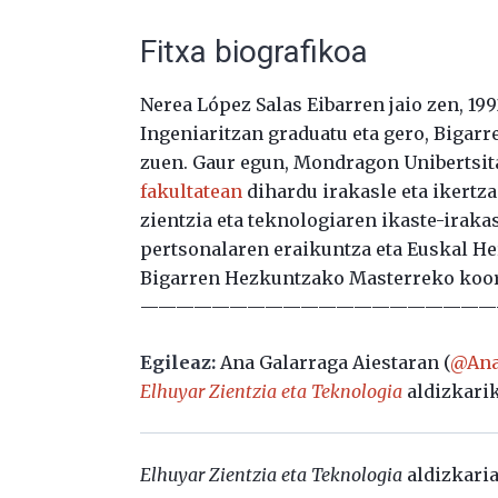
Fitxa biografikoa
Nerea López Salas Eibarren jaio zen, 19
Ingeniaritzan graduatu eta gero, Bigar
zuen. Gaur egun, Mondragon Unibertsi
fakultatean
dihardu irakasle eta ikertza
zientzia eta teknologiaren ikaste-iraka
pertsonalaren eraikuntza eta Euskal He
Bigarren Hezkuntzako Masterreko koord
————————————————————
Egileaz:
Ana Galarraga Aiestaran (
@Ana
Elhuyar Zientzia eta Teknologia
aldizkarik
Elhuyar Zientzia eta Teknologia
aldizkaria