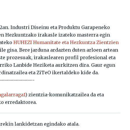
92an. Industri Diseinu eta Produktu Garapeneko
ren Hezkuntzako irakasle izateko masterra egin
tateko
HUHEZI Humanitate eta Hezkuntza Zientzien
ile gisa. Bere jarduna ardazten duten arloen artean
ste prozesuak, irakaslearen profil profesional eta
rriko Lanbide Heziketa aurkitzen dira. Gaur egun
inatzailea eta ZiTeO ikertaldeko kide da.
———————-
galarraga1
) zientzia-komunikatzailea da eta
o erredaktorea.
rekin lankidetzan egindako atala.