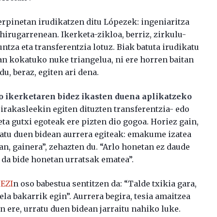
 erpinetan irudikatzen ditu Lópezek: ingeniaritza
hirugarrenean. Ikerketa-zikloa, berriz, zirkulu-
ntza eta transferentzia lotuz. Biak batuta irudikatu
an kokatuko nuke triangelua, ni ere horren baitan
u, beraz, egiten ari dena.
o ikerketaren bidez ikasten duena aplikatzeko
o irakasleekin egiten dituzten transferentzia- edo
ta gutxi egoteak ere pizten dio gogoa. Horiez gain,
biatu duen bidean aurrera egiteak: emakume izatea
an, gainera”, zehazten du. “Arlo honetan ez daude
 da bide honetan urratsak ematea”.
EZI
n oso babestua sentitzen da: “Talde txikia gara,
la bakarrik egin”. Aurrera begira, tesia amaitzea
n ere, urratu duen bidean jarraitu nahiko luke.