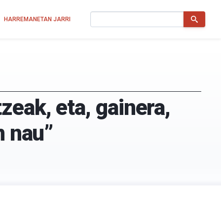
Bilatu
HARREMANETAN JARRI
eak, eta, gainera,
n nau”