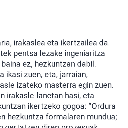
ia, irakaslea eta ikertzailea da.
tek pentsa lezake ingeniaritza
, baina ez, hezkuntzan dabil.
 ikasi zuen, eta, jarraian,
asle izateko masterra egin zuen.
 irakasle-lanetan hasi, eta
kuntzan ikertzeko gogoa: “Ordura
uen hezkuntza formalaren mundua;
an gertatzen diren prozesuak