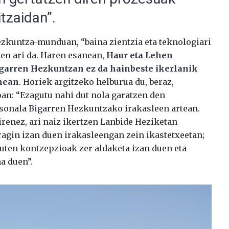
itzaidan”.
hezkuntza-munduan, “baina zientzia eta teknologiari
iten ari da. Haren esanean,
Haur eta Lehen
igarren Hezkuntzan ez da hainbeste ikerlanik
inean
. Horiek argitzeko helburua du, beraz,
loan: “Ezagutu nahi dut nola garatzen den
rtsonala Bigarren Hezkuntzako irakasleen artean.
irenez, ari naiz ikertzen Lanbide Heziketan
ragin izan duen irakasleengan zein ikastetxeetan;
uten kontzepzioak zer aldaketa izan duen eta
a duen”.