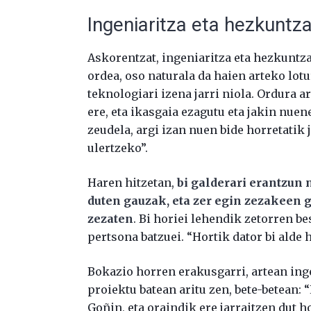
Ingeniaritza eta hezkuntza
Askorentzat, ingeniaritza eta hezkuntza
ordea, oso naturala da haien arteko lot
teknologiari izena jarri niola. Ordura 
ere, eta ikasgaia ezagutu eta jakin nu
zeudela, argi izan nuen bide horretatik
ulertzeko”.
Haren hitzetan,
bi galderari erantzun 
duten gauzak, eta zer egin zezakeen 
zezaten
. Bi horiei lehendik zetorren be
pertsona batzuei. “Hortik dator bi alde 
Bokazio horren erakusgarri, artean inge
proiektu batean aritu zen, bete-betean:
Goñin, eta oraindik ere jarraitzen dut h