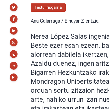
Partekatu
Testu irisgarria
Ana Galarraga / Elhuyar Zientzia
Nerea López Salas ingeniar
Beste ezer esan ezean, ba
alorrean dabilela ikertzen
Azaldu duenez, ingeniaritza
Bigarren Hezkuntzako irak
Mondragon Unibertsitatean
orduan sortu zitzaion hez
arte, nahiko urrun izan n
eta irakastean eta ikaste