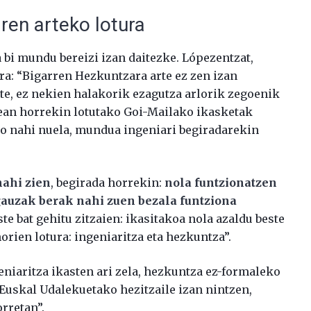
ren arteko lotura
 bi mundu bereizi izan daitezke. Lópezentzat,
ura: “Bigarren Hezkuntzara arte ez zen izan
arte, ez nekien halakorik ezagutza arlorik zegoenik
enean horrekin lotutako Goi-Mailako ikasketak
 jo nahi nuela, mundua ingeniari begiradarekin
nahi zien
, begirada horrekin:
nola funtzionatzen
gauzak berak nahi zuen bezala funtziona
ste bat gehitu zitzaien: ikasitakoa nola azaldu beste
horien lotura: ingeniaritza eta hezkuntza”.
niaritza ikasten ari zela, hezkuntza ez-formaleko
 “Euskal Udalekuetako hezitzaile izan nintzen,
orretan”.