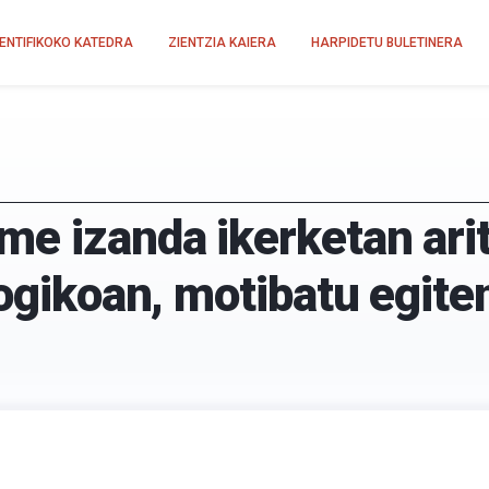
IENTIFIKOKO KATEDRA
ZIENTZIA KAIERA
HARPIDETU BULETINERA
 izanda ikerketan aritz
logikoan, motibatu egite