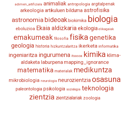
animaliak
antropologia
argitalpenak
adimen_artifiziala
astrofisika
arkeologia
artikuluen bilduma
biologia
astronomia
bideoak
biokimika
Ekaia aldizkaria
ekologia
eboluzioa
elikagaiak
fisika
emakumeak
genetika
filosofia
geologia
ikerketa
historia
informatika
hizkuntzalaritza
kimika
ingurumena
ingeniaritza
klima-
itsasoa
aldaketa
laburpena
mapping_ignorance
medikuntza
matematika
materialak
osasuna
neurozientzia
mikrobiologia
neurologia
teknologia
psikologia
paleontologia
soziologia
zientzia
zientzialariak
zoologia