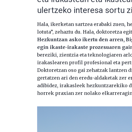
ulertzeko interesa sortu z
Hala, ikerketan sartzea erabaki zuen, 
lotuta”, zehaztu du. Hala, doktoretza eg
Hezkuntzan asko ikertu den arren, B
egin ikaste-irakaste prozesuaren ga
bereziki, zientzia eta teknologiaren ar
irakaslearen profil profesional eta pe
Doktoretzan oso gai zehatzak lantzen d
gertatzen ari den eredu-aldaketak zer e
adibidez, irakasleek hezkuntzarekiko d
horrek praxian zer nolako elkarreragin