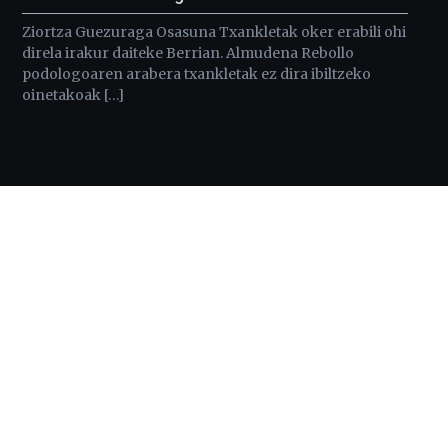
Ziortza Guezuraga Osasuna Txankletak oker erabili ohi
direla irakur daiteke Berrian. Almudena Rebollo
podologoaren arabera txankletak ez dira ibiltzeko
oinetakoak […]