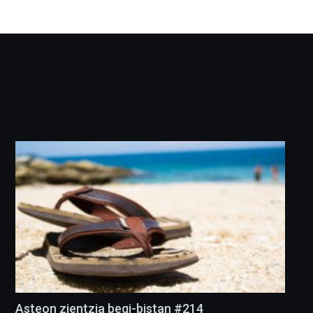
Asteon zientzia begi-bistan #214