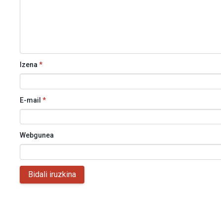
Izena
*
E-mail
*
Webgunea
Bidali iruzkina