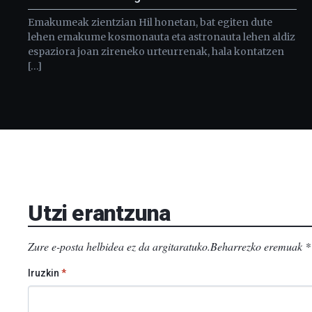
Emakumeak zientzian Hil honetan, bat egiten dute
lehen emakume kosmonauta eta astronauta lehen aldiz
espaziora joan zireneko urteurrenak, hala kontatzen
[…]
Utzi erantzuna
Zure e-posta helbidea ez da argitaratuko.
Beharrezko eremuak
*
Iruzkin
*