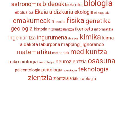
biologia
astronomia
bideoak
biokimika
Ekaia aldizkaria
ekologia
eboluzioa
elikagaiak
fisika
emakumeak
genetika
filosofia
geologia
ikerketa
historia
informatika
hizkuntzalaritza
kimika
ingurumena
ingeniaritza
klima-
itsasoa
aldaketa
laburpena
mapping_ignorance
medikuntza
matematika
materialak
osasuna
neurozientzia
mikrobiologia
neurologia
teknologia
psikologia
paleontologia
soziologia
zientzia
zientzialariak
zoologia