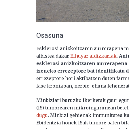
Osasuna
Esklerosi anizkoitzaren aurrerapena m
albistea dakar
Elhuyar aldizkariak
.
Ani
esklerosi anizkoitzaren aurrerapena 
izeneko errezeptore bat identifikatu 
errezeptore hori aktibatzen duten far
fase kronikoan, nerbio-ehuna lehenerat
Minbiziari buruzko ikerketak gaur egu
(IS) tumorearen mikroingurunean betet
dugu
. Minbizi gehienak immunitatea ka
Ebidentzia honek ISak tumore baten bil