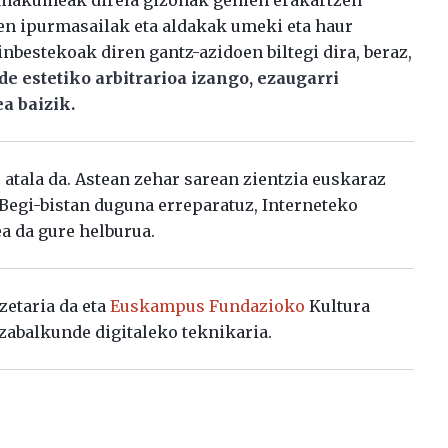
en ipurmasailak eta aldakak umeki eta haur
bestekoak diren gantz-azidoen biltegi dira, beraz,
 estetiko arbitrarioa izango, ezaugarri
a baizik.
atala da. Astean zehar sarean zientzia euskaraz
. Begi-bistan duguna erreparatuz, Interneteko
ea da gure helburua.
zetaria da eta
Euskampus Fundazioko
Kultura
zabalkunde digitaleko teknikaria.