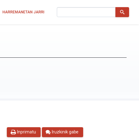
Bilatu
HARREMANETAN JARRI
Inprimatu
Iruzkinik gabe