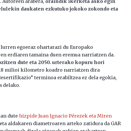
. Autoreen arabera,
oraindik ikerketa asko egin
zelulekin daukaten ezkutuko jokoko zokondo eta
lurren egoeraz ohartarazi du Europako
ren erdiaren tamaina duen eremua narriatzen da.
tzen dute eta 2050. urterako kopuru hori
,18 milioi kilometro koadro narriatzen dira
sertifikazio” terminoa erabiltzea ez dela egokia,
a delako.
zan dute
hizpide Juan Ignacio Pérezek eta Miren
 eta aldakaren diametroaren arteko zatidura da GAR
 emakumeak direla gizonak gehien erakartzen