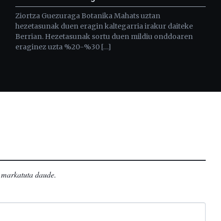
Ziortza Guezuraga Botanika Mahats uztan
hezetasunak duen eragin kaltegarria irakur daiteke
Berrian. Hezetasunak sortu duen mildiu onddoaren
eraginez uzta %20-%30 […]
markatuta daude
.