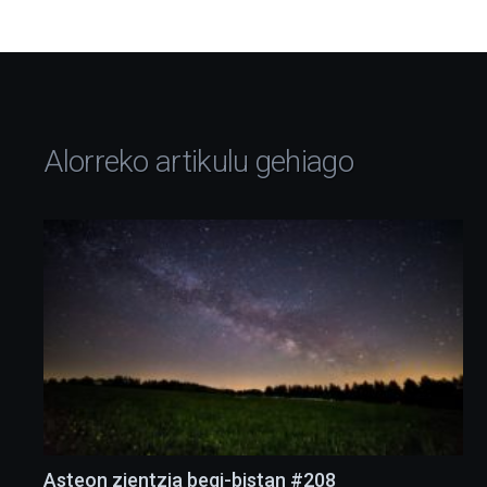
Alorreko artikulu gehiago
Asteon zientzia begi-bistan #208