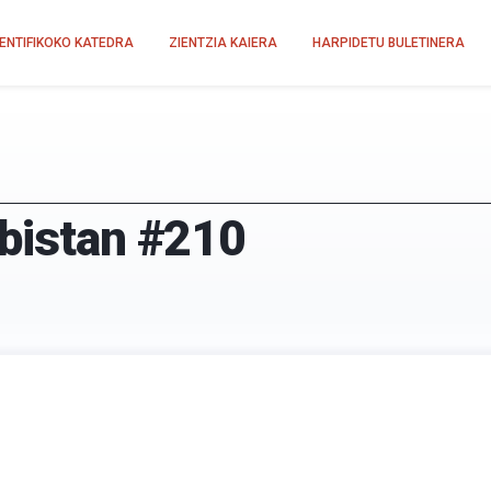
IENTIFIKOKO KATEDRA
ZIENTZIA KAIERA
HARPIDETU BULETINERA
-bistan #210