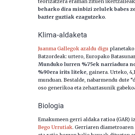
teorizatzera eraman zituen ikertzaileak
beharko dira minbizi zelulek babes 
bazter guztiak ezagutzeko
.
Klima-aldaketa
Juanma Gallegok azaldu digu
planetako 
Batzordeak: urtero, Europako Batasuna
Munduko lurren %75ek narriadura nozi
%90era irits liteke
, gainera. Urteko, 4
munduan. Bestalde, nabarmendu dute “de
oso generikoa eta zehaztasunik gabeko
Biologia
Emakumeen gerri aldaka ratioa (GAR) i
Bego Urrutiak
. Gerriaren diametroaren
eta ratio horren balio baxuak dituzten