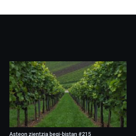
Asteon zientzia begi-bistan #215