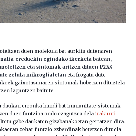
oteltzen duen molekula bat aurkitu dutenaren
malia-ereduekin egindako ikerketa batean,
moteltzen eta sintomak aritzen dituen P2X4
dute zelula mikroglialetan
eta frogatu dute
makoek gaixotasunaren sintomak hobetzen dituztela
zen laguntzen baitute.
n daukan erronka handi bat immunitate-sistemak
zen duen funtzioa ondo ezagutzea dela
irakurri
ltetu gabe daukaten gizabanakoetan gertatzen dira.
akaeran zehar funtzio ezberdinak betetzen dituela