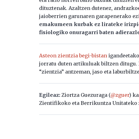
dituztenak. Azaltzen dutenez, andrazko
jaioberrien garunaren garapenerako ezin
emakumeen kurbak ez lirateke irizpide
fisiologiko onuragarri baten adierazle
Asteon zientzia begi-bistan
igandeetako 
jorratu duten artikuluak biltzen ditugu
“zientzia” antzeman, jaso eta laburbiltz
Egileaz:
Ziortza Guezuraga (
@zguer
) ka
Zientifikoko eta Berrikuntza Unitateko 