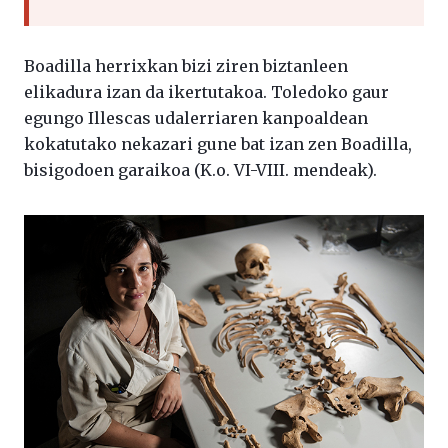
Boadilla herrixkan bizi ziren biztanleen
elikadura izan da ikertutakoa. Toledoko gaur
egungo Illescas udalerriaren kanpoaldean
kokatutako nekazari gune bat izan zen Boadilla,
bisigodoen garaikoa (K.o. VI-VIII. mendeak).