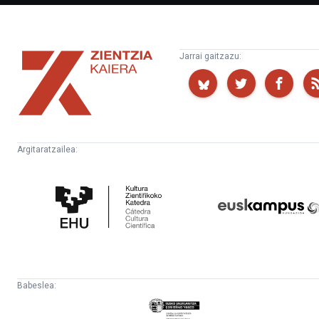
Zientzia
Jarrai gaitzazu:
Kaiera
Argitaratzailea:
Kultura
Euskampus
Zientifikoko
Fundazioa
Katedra
Babeslea:
Eusko