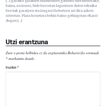
[…] garaiko gizakien bizimoduen gaineko ulermenerako,
baina, zorionez, bide horretan laguntzen duten teknika
berriak garatzen eta izugarri hobetzen ari dira azken
urteotan. Plaza honetara behin baino gehiagotan ekarri
dugun […]
Utzi erantzuna
Zure e-posta helbidea ez da argitaratuko.
Beharrezko eremuak
*
markatuta daude
.
Iruzkin
*