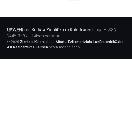
Jaurlaritza
-
Lehendakaritza
UPV
/
EHU
ren
Kultura Zientifikoko Katedra
ren bloga
—
ISSN
2445-3897
—
Bilbon editatua
©
2026
Zientzia Kaiera
bloga
Aitortu-EzKomertziala-LanEratorririkGabe
4.0 Nazioartekoa Baimen
baten mende dago