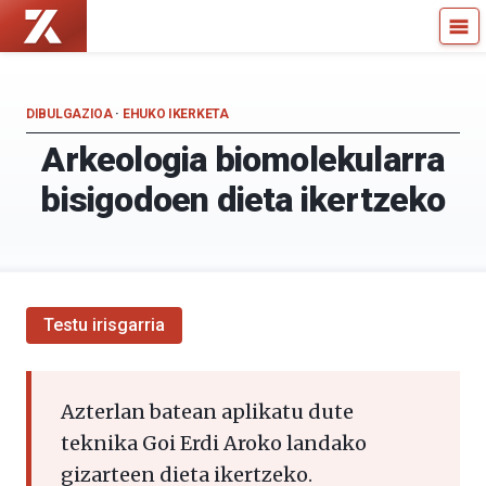
Zientzia
Kultura
Kaiera
Zientifikoko
—
Katedra
Kultura
DIBULGAZIOA
·
EHUKO IKERKETA
Zientifikoko
Arkeologia biomolekularra
Katedra
bisigodoen dieta ikertzeko
Testu irisgarria
Azterlan batean aplikatu dute
teknika Goi Erdi Aroko landako
gizarteen dieta ikertzeko.