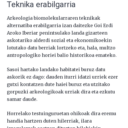
Teknika erabilgarria
Arkeologia biomolekularraren teknikak
alternatiba erabilgarria izan daitezke Goi Erdi
Aroko Iberiar penintsulako landa gizarteen
askotariko alderdi sozial eta ekonomikoekin
lotutako datu berriak lortzeko eta, hala, multzo
antropologiko horiei balio historikoa emateko.
Sasoi hartako landako habitatei buruz datu
askorik ez dago: dauden iturri idatzi urriek ezer
gutxi kontatzen dute haiei buruz eta utzitako
gorpuzki arkeologikoak urriak dira eta ezkutu
samar daude.
Horrelako testuinguruetan ohikoak dira eremu
handia hartzen duten hilerriak, ilara