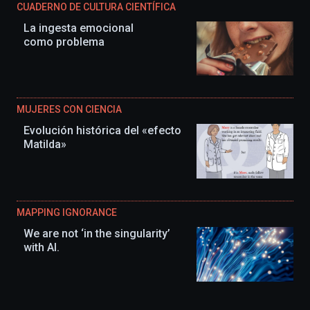
CUADERNO DE CULTURA CIENTÍFICA
La ingesta emocional
como problema
MUJERES CON CIENCIA
Evolución histórica del «efecto
Matilda»
MAPPING IGNORANCE
We are not ‘in the singularity’
with AI.