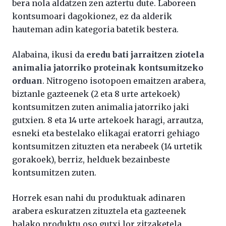
bera nola aldatzen zen aztertu dute. Laboreen
kontsumoari dagokionez, ez da alderik
hauteman adin kategoria batetik bestera.
Alabaina, ikusi da
eredu bati jarraitzen ziotela
animalia jatorriko proteinak kontsumitzeko
orduan
. Nitrogeno isotopoen emaitzen arabera,
biztanle gazteenek (2 eta 8 urte artekoek)
kontsumitzen zuten animalia jatorriko jaki
gutxien. 8 eta 14 urte artekoek haragi, arrautza,
esneki eta bestelako elikagai eratorri gehiago
kontsumitzen zituzten eta nerabeek (14 urtetik
gorakoek), berriz, helduek bezainbeste
kontsumitzen zuten.
Horrek esan nahi du produktuak adinaren
arabera eskuratzen zituztela eta gazteenek
halako produktu oso gutxi lor zitzaketela.