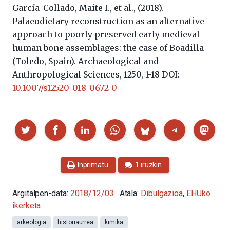
García-Collado, Maite I., et al., (2018).
Palaeodietary reconstruction as an alternative
approach to poorly preserved early medieval
human bone assemblages: the case of Boadilla
(Toledo, Spain).
Archaeological and
Anthropological Sciences, 1250, 1-18 DOI
:
10.1007/s12520-018-0672-0
Partekatu
Inprimatu
1 iruzkin
Argitalpen-data:
2018/12/03
· Atala:
Dibulgazioa
,
EHUko
ikerketa
arkeologia
historiaurrea
kimika