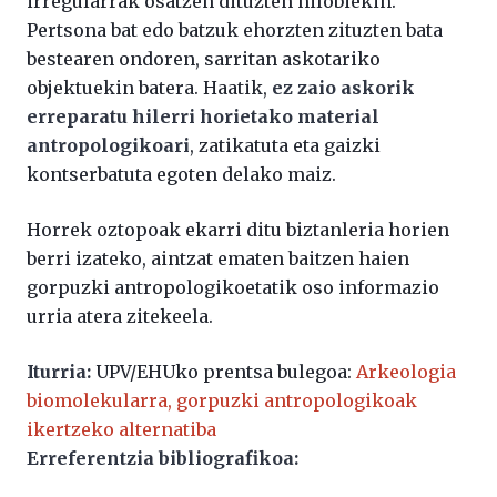
irregularrak osatzen dituzten hilobiekin.
Pertsona bat edo batzuk ehorzten zituzten bata
bestearen ondoren, sarritan askotariko
objektuekin batera. Haatik,
ez zaio askorik
erreparatu hilerri horietako material
antropologikoari
, zatikatuta eta gaizki
kontserbatuta egoten delako maiz.
Horrek oztopoak ekarri ditu biztanleria horien
berri izateko, aintzat ematen baitzen haien
gorpuzki antropologikoetatik oso informazio
urria atera zitekeela.
Iturria:
UPV/EHUko prentsa bulegoa:
Arkeologia
biomolekularra, gorpuzki antropologikoak
ikertzeko alternatiba
Erreferentzia bibliografikoa: