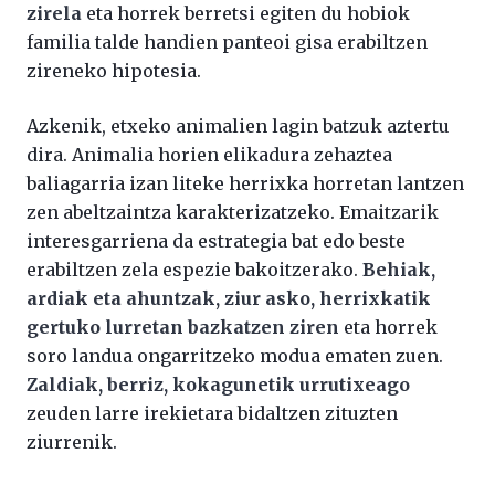
zirela
eta horrek berretsi egiten du hobiok
familia talde handien panteoi gisa erabiltzen
zireneko hipotesia.
Azkenik, etxeko animalien lagin batzuk aztertu
dira. Animalia horien elikadura zehaztea
baliagarria izan liteke herrixka horretan lantzen
zen abeltzaintza karakterizatzeko. Emaitzarik
interesgarriena da estrategia bat edo beste
erabiltzen zela espezie bakoitzerako.
Behiak,
ardiak eta ahuntzak, ziur asko, herrixkatik
gertuko lurretan bazkatzen ziren
eta horrek
soro landua ongarritzeko modua ematen zuen.
Zaldiak, berriz, kokagunetik urrutixeago
zeuden larre irekietara bidaltzen zituzten
ziurrenik.