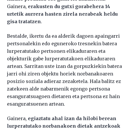
Gainera,
erakusten du gutxi gorabehera 14
urtetik aurrera hasten zirela nerabeak heldu
gisa tratatzen
.
Bestalde, ikertu da ea alderik dagoen apaingarri
pertsonalekin edo eguneroko tresnekin batera
lurperatutako pertsonen elikaduraren eta
objekturik gabe lurperatutakoen elikaduraren
artean. Sarritan uste izan da gorpuzkiekin batera
jarri ohi ziren objektu horiek norbanakoaren
posizio soziala adieraz zezaketela. Hala balitz ez
zatekeen alde nabarmenik egongo pertsona
esanguratsuagoen dietaren eta pertsona ez hain
esanguratsuenen artean.
Gainera,
egiaztatu ahal izan da hilobi berean
lurperatutako norbanakoen dietak antzekoak