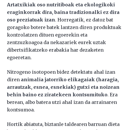
Artatxikiak oso nutritiboak eta ekologikoki
eraginkorrak dira, baina tradizionalki ez dira
oso preziatuak izan
. Horregatik, ez datoz bat
goragoko botere batek lantzen diren produktuak
kontrolatzen dituen egoerekin eta
zentzuzkoagoa da nekazariek eurek uztak
dibertsifikatzeko erabakia har dezaketen
egoeretan.
Nitrogeno isotopoen bidez detektatu ahal izan
diren
animalia jatorriko elikagaiak (haragia,
arrautzak, esnea, esnekiak) gutxi eta noizean
behin baino ez ziratekeen kontsumituko
. Era
berean, albo batera utzi ahal izan da arrainaren
kontsumoa.
Hortik abiatuta, biztanle taldearen barruan dieta