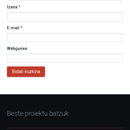
Izena
*
E-mail
*
Webgunea
Bidali iruzkina
Beste proiektu batzuk