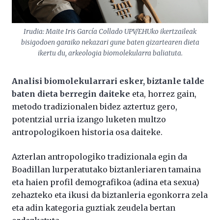
Irudia: Maite Iris García Collado UPV/EHUko ikertzaileak
bisigodoen garaiko nekazari gune baten gizartearen dieta
ikertu du, arkeologia biomolekularra baliatuta.
Analisi biomolekularrari esker, biztanle talde
baten dieta berregin daiteke
eta, horrez gain,
metodo tradizionalen bidez aztertuz gero,
potentzial urria izango luketen multzo
antropologikoen historia osa daiteke.
Azterlan antropologiko tradizionala egin da
Boadillan lurperatutako biztanleriaren tamaina
eta haien profil demografikoa (adina eta sexua)
zehazteko eta ikusi da biztanleria egonkorra zela
eta adin kategoria guztiak zeudela bertan