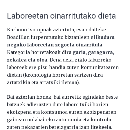
Laboreetan oinarritutako dieta
Karbono isotopoak aztertuta, esan daiteke
Boadillan lurperatutako biztanleen
elikadura
neguko laboreetan zegoela oinarrituta
.
Kategoria horretakoak dira
garia, garagarra,
zekalea eta oloa
. Dena dela, ziklo laburreko
laboreek ere pisu handia zuten komunitatearen
dietan (kronologia horretan sartzen dira
artatxikia eta artatxiki iletsua).
Bai azterlan honek, bai aurretik egindako beste
batzuek adierazten dute labore txiki horien
ekoizpena eta kontsumoa euren ekoizpenaren
gainean nolabaiteko autonomia eta kontrola
zuten nekazarien bereizgarria izan litekeela.