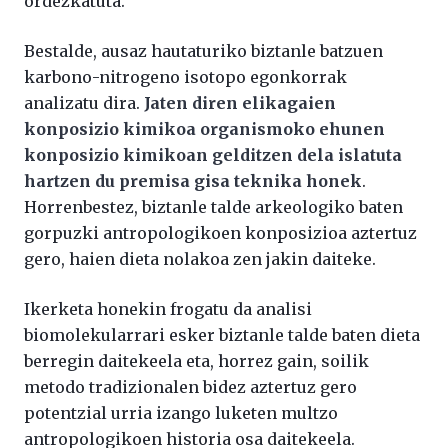
ordezkatuta.
Bestalde, ausaz hautaturiko biztanle batzuen
karbono-nitrogeno isotopo egonkorrak
analizatu dira.
Jaten diren elikagaien
konposizio kimikoa organismoko ehunen
konposizio kimikoan gelditzen dela islatuta
hartzen du premisa gisa teknika honek
.
Horrenbestez, biztanle talde arkeologiko baten
gorpuzki antropologikoen konposizioa aztertuz
gero, haien dieta nolakoa zen jakin daiteke.
Ikerketa honekin frogatu da analisi
biomolekularrari esker biztanle talde baten dieta
berregin daitekeela eta, horrez gain, soilik
metodo tradizionalen bidez aztertuz gero
potentzial urria izango luketen multzo
antropologikoen historia osa daitekeela.