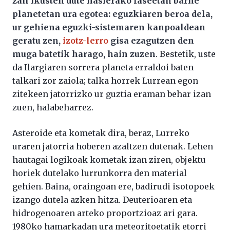
zail ikusten dute hasierako faseetan barne
planetetan ura egotea: eguzkiaren beroa dela,
ur gehiena eguzki-sistemaren kanpoaldean
geratu zen,
izotz-lerro
gisa ezagutzen den
muga batetik harago, hain zuzen
. Bestetik, uste
da Ilargiaren sorrera planeta erraldoi baten
talkari zor zaiola; talka horrek Lurrean egon
zitekeen jatorrizko ur guztia eraman behar izan
zuen, halabeharrez.
Asteroide eta kometak dira, beraz, Lurreko
uraren jatorria hoberen azaltzen dutenak. Lehen
hautagai logikoak kometak izan ziren, objektu
horiek dutelako lurrunkorra den material
gehien. Baina, oraingoan ere, badirudi isotopoek
izango dutela azken hitza. Deuterioaren eta
hidrogenoaren arteko proportzioaz ari gara.
1980ko hamarkadan ura meteoritoetatik etorri