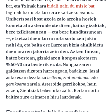
bat, eta Txinak hara
bidali nahi du misio bat
,
laginak hartu eta Lurrera ekartzeko asmoz.
Unibertsoari bost axola zaio arroka horiek
kometa ala asteroide ote diren, baina gizakiak,
bere txikitasunean —eta bere handitasunean
—, etxetzat duen Lurra nola sortu zen jakin
nahi du, eta baita ere Lurrean bizia ahalbidetu
duen uraren jatorria zein den. Azken finean,
batez bestean, gizakiaren konposaketaren
%60-70 ura besterik ez da.
Nongoa zaren
galdetzen dizuten hurrengoan, badakizu, lasai
asko esan dezakezu
belterra
,
zinturonianoa
edo
gerrikoarra
zarela. Asteroide gerrikokoa, hain
zuzen; Zientziak babestuko zaitu. Bertan sortu
baitira zure arimaren hiru laurdenak.