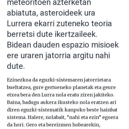
meteoritoen azterketan
abiatuta, asteroideek ura
Lurrera ekarri zuteneko teoria
berretsi dute ikertzaileek.
Bidean dauden espazio misioek
ere uraren jatorria argitu nahi
dute.
Ezinezkoa da eguzki-sistemaren jatorrietara
bueltatzea, gure gertueneko planetak eta geure
etxea bera den Lurra nola eratu ziren jakiteko.
Baina, badugu aukera ikusteko nola eratzen ari
diren eguzki-sistematik kanpoko beste hainbat
sistema. Halere, nolabait, “nahi eta ezin” egoera
da hori. Gero eta bereizmen hobearekin,