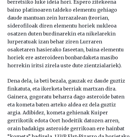
berretsiko luke ideia hori. Espero zitekeena
baino platinoaren taldeko elementu gehiago
daude mantuan zein lurrazalean (teorian,
siderofiloak diren elementu horiek nukleoa
osatzen duten burdinarekin eta nikelarekin
lurperatuak izan behar ziren Lurraren
osaketaren hasierako faseetan, baina elementu
horiek ere asteroideen bonbardaketa masibo
horrekin iritsi zirela uste dute zientzialariek).
Dena dela, ia beti bezala, gauzak ez daude guztiz
finkatuta, eta ikerketa berriak martxan dira.
Gainera, gogoratu beharra dago asteroide baten
eta kometa baten arteko aldea ez dela guztiz
argia. Adibidez, kometa gehienak Kuiper
gerrikotik edota Oort hodeitik datozen arren,
orain badakigu asteroide gerrikoan ere hainbat
“kometa” badirela. 133/P Elst-Pizarro da horietako