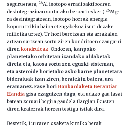
26
seguruenera,
Al isotopo erradioaktiboaren
26
desintegrazioan sortutako beroari esker (
Mg-
ra desintegratzean, isotopo horrek energia
kopuru txikia baina etengabekoa isuri dezake,
milioika urtez). Ur hori berotzean eta arrakalen
artean sartzean sortu ziren kondritoen ezaugarri
diren
kondruloak
. Ondoren,
kanpoko
planetetako orbitetan izandako aldaketak
direla eta, kaosa sortu zen eguzki-sisteman,
eta asteroide horietako asko barne planetetara
bideratuak izan ziren, beraiekin batera, ura
eramanez. Fase hori
Bonbardaketa Berantiar
Handia
gisa ezagutzen dugu
, eta udako gau lasai
batean zeruari begira gaudela Ilargian ikusten
diren kraterrak horren testigu isilak dira.
Bestetik, Lurraren osaketa kimiko berak