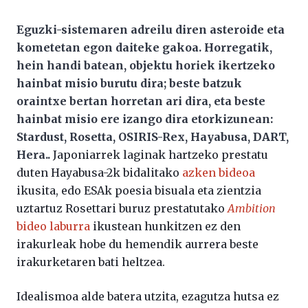
Eguzki-sistemaren adreilu diren asteroide eta
kometetan egon daiteke gakoa. Horregatik,
hein handi batean, objektu horiek ikertzeko
hainbat misio burutu dira; beste batzuk
oraintxe bertan horretan ari dira, eta beste
hainbat misio ere izango dira etorkizunean:
Stardust, Rosetta, OSIRIS-Rex, Hayabusa, DART,
Hera..
Japoniarrek laginak hartzeko prestatu
duten Hayabusa-2k bidalitako
azken bideoa
ikusita, edo ESAk poesia bisuala eta zientzia
uztartuz Rosettari buruz prestatutako
Ambition
bideo laburra
ikustean hunkitzen ez den
irakurleak hobe du hemendik aurrera beste
irakurketaren bati heltzea.
Idealismoa alde batera utzita, ezagutza hutsa ez