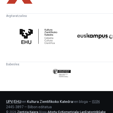
Argitaratzailea:
Kultura
Euskampus
Zientifikoko
Fundazioa
Katedra
Babeslea:
Eusko
Jaurlaritza
-
Lehendakaritza
UPV
/
EHU
ren
Kultura Zientifikoko Katedra
ren bloga
—
ISSN
2445-3897
—
Bilbon editatua
©
2026
Zientzia Kaiera
bloga
Aitortu-EzKomertziala-LanEratorririkGabe