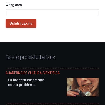
Webgunea
Bidali iruzkina
Beste proiektu batzuk
CUADERNO DE CULTURA CIENTÍFICA
La ingesta emocional
como problema