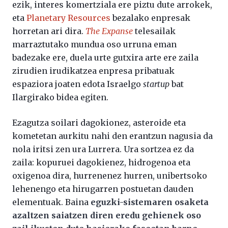
ezik, interes komertziala ere piztu dute arrokek,
eta
Planetary Resources
bezalako enpresak
horretan ari dira.
The Expanse
telesailak
marraztutako mundua oso urruna eman
badezake ere, duela urte gutxira arte ere zaila
zirudien irudikatzea enpresa pribatuak
espaziora joaten edota Israelgo
startup
bat
Ilargirako bidea egiten.
Ezagutza soilari dagokionez, asteroide eta
kometetan aurkitu nahi den erantzun nagusia da
nola iritsi zen ura Lurrera. Ura sortzea ez da
zaila: kopuruei dagokienez, hidrogenoa eta
oxigenoa dira, hurrenenez hurren, unibertsoko
lehenengo eta hirugarren postuetan dauden
elementuak. Baina
eguzki-sistemaren osaketa
azaltzen saiatzen diren eredu gehienek oso