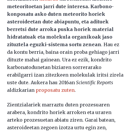
meteoritoetan jarri dute interesa. Karbono-
konposatu asko duten meteorito horiek
asteroideetan dute abiapuntu, eta adituek
berretsi dute arroka puska horiek material
hidratatuak eta molekula organikoak jaso
zituztela eguzki-sistema sortu zenean
. Hau ez
da kontu berria, baina orain proba gehiago jarri
dituzte mahai gainean. Ura ez ezik, kondrito
karbonatodunetan biziaren sorrerarako
erabilgarri izan zitezkeen molekulak iritsi zirela
uste dute. Aukera hau 2016an
Scientific Reports
aldizkarian
proposatu zuten
.
Zientzialariek marraztu duten prozesuaren
arabera, kondrito horiek arroken eta uraren
arteko prozesuetan abiatu ziren. Garai batean,
asteroideetan zegoen izotza urtu egin zen,