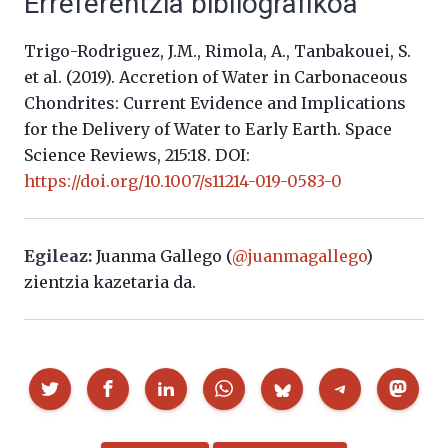
Erreferentzia bibliografikoa
Trigo-Rodriguez, J.M., Rimola, A., Tanbakouei, S.
et al. (2019). Accretion of Water in Carbonaceous
Chondrites: Current Evidence and Implications
for the Delivery of Water to Early Earth. Space
Science Reviews, 215:18. DOI:
https://doi.org/10.1007/s11214-019-0583-0
Egileaz:
Juanma Gallego (
@juanmagallego
)
zientzia kazetaria da.
Partekatu