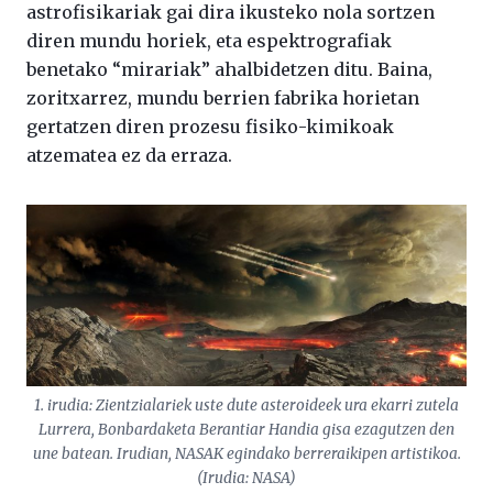
astrofisikariak gai dira ikusteko nola sortzen
diren mundu horiek, eta espektrografiak
benetako “mirariak” ahalbidetzen ditu. Baina,
zoritxarrez, mundu berrien fabrika horietan
gertatzen diren prozesu fisiko-kimikoak
atzematea ez da erraza.
1. irudia: Zientzialariek uste dute asteroideek ura ekarri zutela
Lurrera, Bonbardaketa Berantiar Handia gisa ezagutzen den
une batean. Irudian, NASAK egindako berreraikipen artistikoa.
(Irudia: NASA)