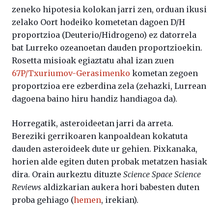
zeneko hipotesia kolokan jarri zen, orduan ikusi
zelako Oort hodeiko kometetan dagoen D/H
proportzioa (Deuterio/Hidrogeno) ez datorrela
bat Lurreko ozeanoetan dauden proportzioekin.
Rosetta misioak egiaztatu ahal izan zuen
67P/Txuriumov-Gerasimenko
kometan zegoen
proportzioa ere ezberdina zela (zehazki, Lurrean
dagoena baino hiru handiz handiagoa da).
Horregatik, asteroideetan jarri da arreta.
Bereziki gerrikoaren kanpoaldean kokatuta
dauden asteroideek dute ur gehien. Pixkanaka,
horien alde egiten duten probak metatzen hasiak
dira. Orain aurkeztu dituzte
Science Space Science
Reviews
aldizkarian aukera hori babesten duten
proba gehiago (
hemen
, irekian).