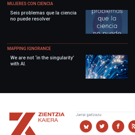
MUJERES CON CIENCIA
Seis problemas que la ciencia
no puede resolver
MAPPING IGNORANCE
We are not ‘in the singularity’
with AI.
Zientzia
Jarrai gaitzazu:
Kaiera