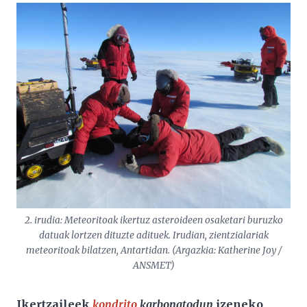
2. irudia: Meteoritoak ikertuz asteroideen osaketari buruzko
datuak lortzen dituzte adituek. Irudian, zientzialariak
meteoritoak bilatzen, Antartidan. (Argazkia: Katherine Joy /
ANSMET)
Ikertzaileek
kondrito
karbonatodun
izeneko