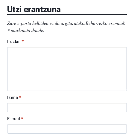
EHU…
Utzi erantzuna
Zure e-posta helbidea ez da argitaratuko.
Beharrezko eremuak
*
markatuta daude
.
Iruzkin
*
Izena
*
E-mail
*