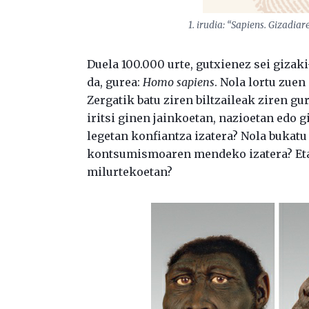
1. irudia: “Sapiens. Gizadia
Duela 100.000 urte, gutxienez sei gizak
da, gurea:
Homo sapiens
. Nola lortu zue
Zergatik batu ziren biltzaileak ziren g
iritsi ginen jainkoetan, nazioetan edo g
legetan konfiantza izatera? Nola bukat
kontsumismoaren mendeko izatera? Eta
milurtekoetan?