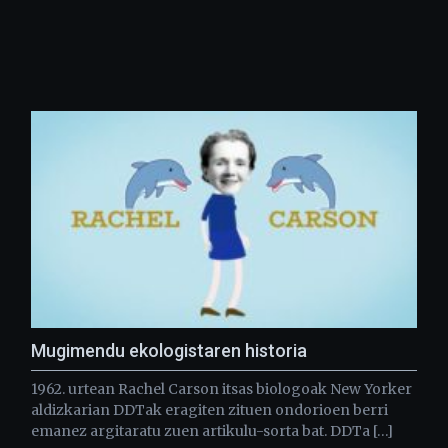
Mugimendu ekologistaren historia
1962. urtean Rachel Carson itsas biologoak New Yorker
aldizkarian DDTak eragiten zituen ondorioen berri
emanez argitaratu zuen artikulu-sorta bat. DDTa […]