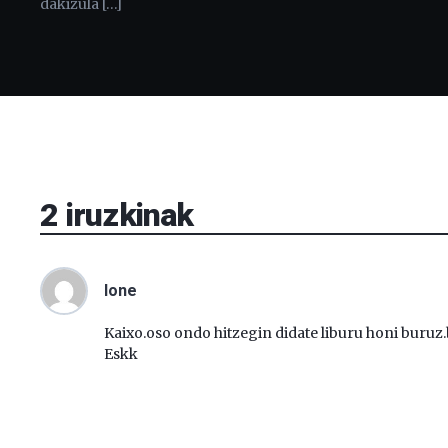
dakizula […]
2
iruzkinak
Ione
Kaixo.oso ondo hitzegin didate liburu honi buruz
Eskk