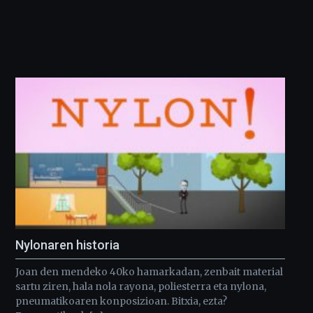
Nylonaren historia
Joan den mendeko 40ko hamarkadan, zenbait material
sartu ziren, hala nola rayona, poliesterra eta nylona,
pneumatikoaren konposizioan. Bitxia, ezta?