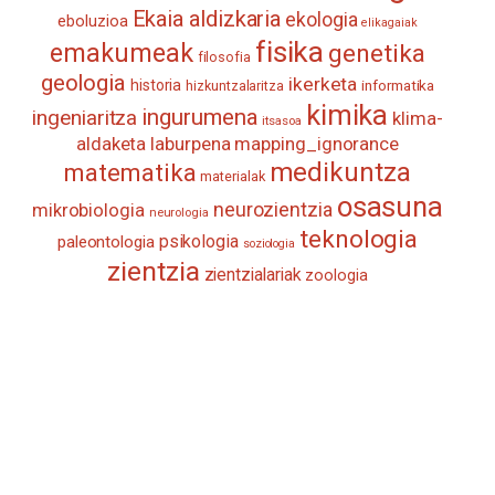
Ekaia aldizkaria
ekologia
eboluzioa
elikagaiak
fisika
emakumeak
genetika
filosofia
geologia
ikerketa
historia
informatika
hizkuntzalaritza
kimika
ingurumena
ingeniaritza
klima-
itsasoa
aldaketa
laburpena
mapping_ignorance
medikuntza
matematika
materialak
osasuna
neurozientzia
mikrobiologia
neurologia
teknologia
psikologia
paleontologia
soziologia
zientzia
zientzialariak
zoologia