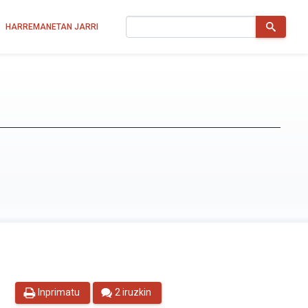
Bilatu
HARREMANETAN JARRI
Inprimatu
2 iruzkin