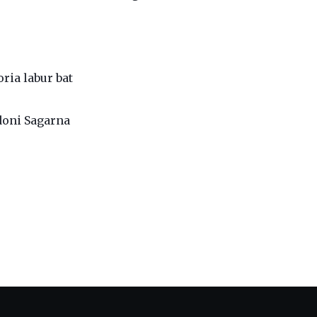
ria labur bat
ndoni Sagarna