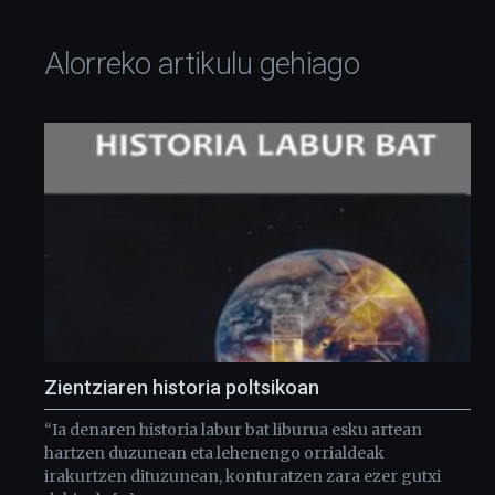
Alorreko artikulu gehiago
Zientziaren historia poltsikoan
“Ia denaren historia labur bat liburua esku artean
hartzen duzunean eta lehenengo orrialdeak
irakurtzen dituzunean, konturatzen zara ezer gutxi