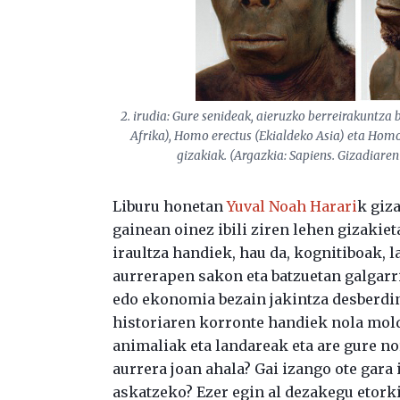
2. irudia: Gure senideak, aieruzko berreirakuntza 
Afrika), Homo erectus (Ekialdeko Asia) eta Hom
gizakiak. (Argazkia: Sapiens. Gizadiaren
Liburu honetan
Yuval Noah Harari
k giz
gainean oinez ibili ziren lehen gizakiet
iraultza handiek, hau da, kognitiboak, 
aurrerapen sakon eta batzuetan galgarri
edo ekonomia bezain jakintza desberdin
historiaren korronte handiek nola mold
animaliak eta landareak eta are gure no
aurrera joan ahala? Gai izango ote gara
askatzeko? Ezer egin al dezakegu etor