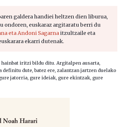
ren galdera handiei heltzen dien liburua,
 ondoren, euskaraz argitaratu berri du
ana eta Andoni Sagarna
itzultzaile eta
euskarara ekarri dutenak.
ainbat iritzi bildu ditu. Argitalpen ausarta,
definitu dute, batez ere, zalantzan jartzen duelako
ure jatorria, gure ideiak, gure ekintzak, gure