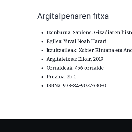
Argitalpenaren fitxa
Izenburua: Sapiens. Gizadiaren histo
Egilea: Yuval Noah Harari
Itzultzaileak: Xabier Kintana eta A
Argitaletxea: Elkar, 2019
Orrialdeak: 456 orrialde
Prezioa: 25 €
ISBNa: 978-84-9027-730-0