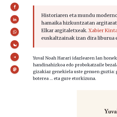
Historiaren eta mundu modernoa
hamaika hizkuntzatan argitaratu
Elkar argitaletxeak.
Xabier Kint
euskaltzainak izan dira liburua 
Yuval Noah Harari idazlearen lan honek h
handinahizkoa edo probokatzaile bezala 
gizakiaz genekiela uste genuen guztia: g
boterea … eta gure etorkizuna.