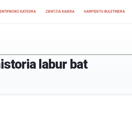
IENTIFIKOKO KATEDRA
ZIENTZIA KAIERA
HARPIDETU BULETINERA
istoria labur bat