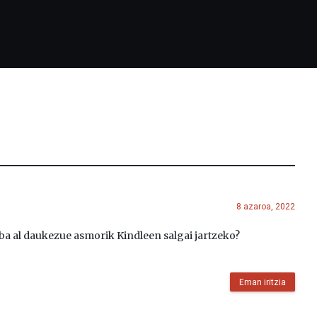
8 azaroa, 2022
.ba al daukezue asmorik Kindleen salgai jartzeko?
Eman iritzia