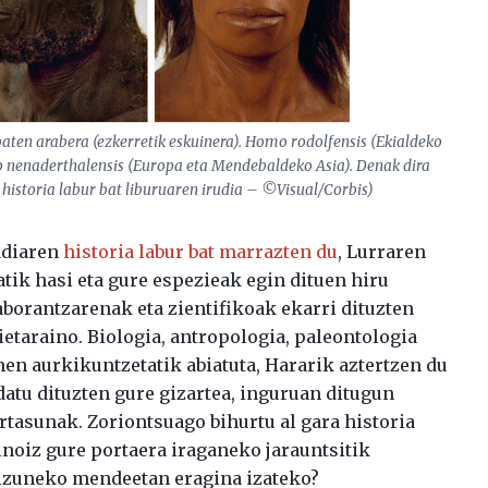
baten arabera (ezkerretik eskuinera). Homo rodolfensis (Ekialdeko
o nenaderthalensis (Europa eta Mendebaldeko Asia). Denak dira
 historia labur bat liburuaren irudia – ©Visual/Corbis)
adiaren
historia labur bat marrazten du
, Lurraren
atik hasi eta gure espezieak egin dituen hiru
laborantzarenak eta zientifikoak ekarri dituzten
etaraino. Biologia, antropologia, paleontologia
en aurkikuntzetatik abiatuta, Hararik aztertzen du
atu dituzten gure gizartea, inguruan ditugun
rtasunak. Zoriontsuago bihurtu al gara historia
 inoiz gure portaera iraganeko jarauntsitik
kizuneko mendeetan eragina izateko?