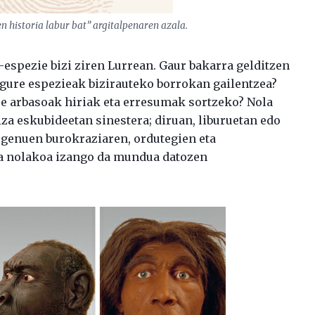
ren historia labur bat” argitalpenaren azala.
i-espezie bizi ziren Lurrean. Gaur bakarra gelditzen
n gure espezieak bizirauteko borrokan gailentzea?
ure arbasoak hiriak eta erresumak sortzeko? Nola
iza eskubideetan sinestera; diruan, liburuetan edo
u genuen burokraziaren, ordutegien eta
 nolakoa izango da mundua datozen