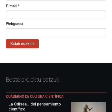
E-mail
*
Webgunea
Bidali iruzkina
Beste proiektu batzuk
CUADERNO DE CULTURA CIENTÍFICA
La Odisea… del pensamiento
científico