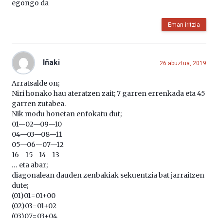
egongo da
Eman iritzia
Iñaki
26 abuztua, 2019
Arratsalde on;
Niri honako hau ateratzen zait; 7 garren errenkada eta 45
garren zutabea.
Nik modu honetan enfokatu dut;
01—02—09—10
04—03—08—11
05—06—07—12
16—15—14—13
… eta abar;
diagonalean dauden zenbakiak sekuentzia bat jarraitzen
dute;
(01)01=01+00
(02)03=01+02
(03)07=03+04