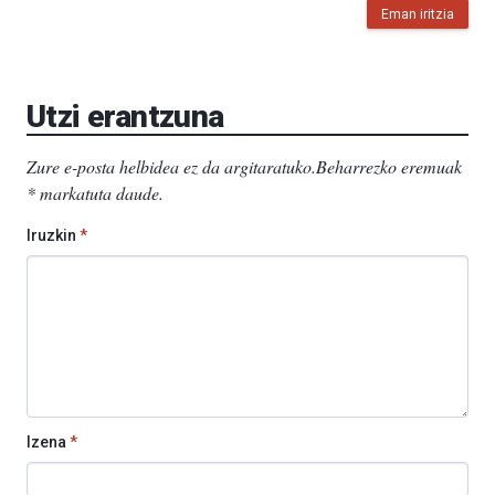
Eman iritzia
Utzi erantzuna
Zure e-posta helbidea ez da argitaratuko.
Beharrezko eremuak
*
markatuta daude
.
Iruzkin
*
Izena
*