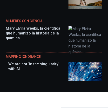
MUJERES CON CIENCIA
Mary Elvira Weeks, la científica
que humanizó la historia de la
química
MAPPING IGNORANCE
We are not ‘in the singularity’
with AI.