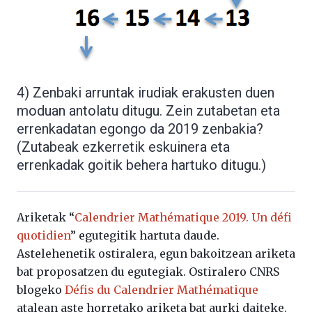
4) Zenbaki arruntak irudiak erakusten duen
moduan antolatu ditugu. Zein zutabetan eta
errenkadatan egongo da 2019 zenbakia?
(Zutabeak ezkerretik eskuinera eta
errenkadak goitik behera hartuko ditugu.)
Ariketak “
Calendrier Mathématique 2019. Un défi
quotidien
” egutegitik hartuta daude.
Astelehenetik ostiralera, egun bakoitzean ariketa
bat proposatzen du egutegiak. Ostiralero CNRS
blogeko
Défis du Calendrier Mathématique
atalean aste horretako ariketa bat aurki daiteke.