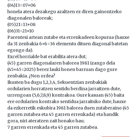
(04)13=07+06
honela atera dezakegu azaltzen ez diren gainontzeko
diagonalen baloreak;
(05)21=13+08
(06)31=21+10
Parentesi artean zutabe eta errenkadeen kopurua (hauxe
da 31 zenbakia 6×6=36 elementu dituen diagonal batetan
egongo da).
Excel horrialde bat erabilita atera dut;
(45) garren diagonalaren balorea 1981 izango dela
(45×45=2025) berez lauki honen barruan dago gure
zenbakia. ¿Non ordea?
Ikusten ba dugu 1,2,3,4, Sekuentzian zenbakiak
ordularien horratzen sentidu berdina jarraitzen dute,
urrengoan (5,6,7,8,9) kontrakoa. Gure kasuan (45) baita
ere ordularien kontrako sentidua jarraituko dute, hauxe
da ezkerretik eskubira 1981 balorea duen zutaberaino (45
garren zutabea eta 45 garren errenkada) eta handik
gora, niri ateratzen zait honako hau;
7 garren errenkada eta 45 garren zutabea.