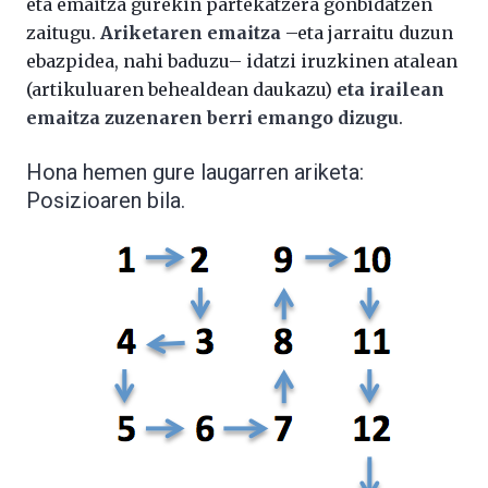
eta emaitza gurekin partekatzera gonbidatzen
zaitugu.
Ariketaren emaitza
–eta jarraitu duzun
ebazpidea, nahi baduzu– idatzi iruzkinen atalean
(artikuluaren behealdean daukazu)
eta irailean
emaitza zuzenaren berri emango dizugu
.
Hona hemen gure laugarren ariketa:
Posizioaren bila.