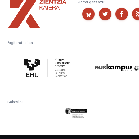
Zientzia
Jarrai gaitzazu:
Kaiera
Argitaratzailea:
Kultura
Euskampus
Zientifikoko
Fundazioa
Katedra
Babeslea:
Eusko
Jaurlaritza
-
Lehendakaritza