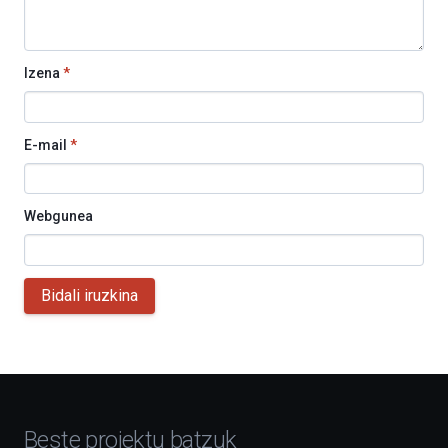
Izena
*
E-mail
*
Webgunea
Bidali iruzkina
Beste proiektu batzuk