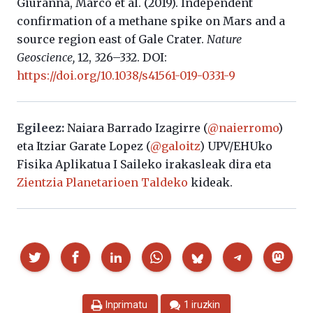
Giuranna, Marco et al. (2019). Independent
confirmation of a methane spike on Mars and a
source region east of Gale Crater.
Nature
Geoscience,
12, 326–332. DOI:
https://doi.org/10.1038/s41561-019-0331-9
Egileez:
Naiara Barrado Izagirre (
@naierromo
)
eta Itziar Garate Lopez (
@galoitz
) UPV/EHUko
Fisika Aplikatua I Saileko irakasleak dira eta
Zientzia Planetarioen Taldeko
kideak.
Partekatu
Inprimatu
1 iruzkin