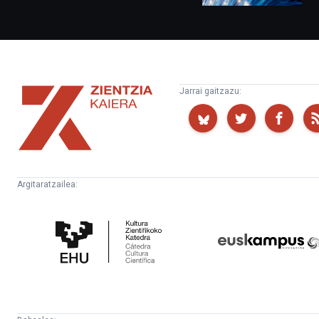
Zientzia
Jarrai gaitzazu:
Kaiera
Argitaratzailea:
Kultura
Euskampus
Zientifikoko
Fundazioa
Katedra