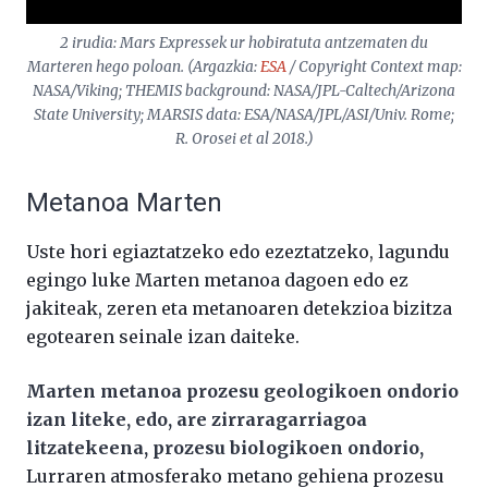
2 irudia: Mars Expressek ur hobiratuta antzematen du
Marteren hego poloan. (Argazkia:
ESA
/ Copyright Context map:
NASA/Viking; THEMIS background: NASA/JPL-Caltech/Arizona
State University; MARSIS data: ESA/NASA/JPL/ASI/Univ. Rome;
R. Orosei et al 2018.)
Metanoa Marten
Uste hori egiaztatzeko edo ezeztatzeko, lagundu
egingo luke Marten metanoa dagoen edo ez
jakiteak, zeren eta metanoaren detekzioa bizitza
egotearen seinale izan daiteke.
Marten metanoa prozesu geologikoen ondorio
izan liteke, edo, are zirraragarriagoa
litzatekeena, prozesu biologikoen ondorio,
Lurraren atmosferako metano gehiena prozesu