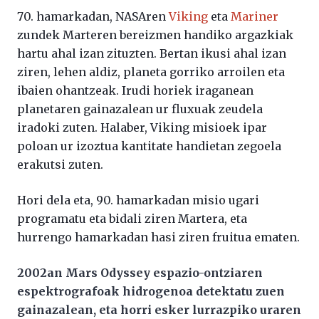
70. hamarkadan, NASAren
Viking
eta
Mariner
zundek Marteren bereizmen handiko argazkiak
hartu ahal izan zituzten. Bertan ikusi ahal izan
ziren, lehen aldiz, planeta gorriko arroilen eta
ibaien ohantzeak. Irudi horiek iraganean
planetaren gainazalean ur fluxuak zeudela
iradoki zuten. Halaber, Viking misioek ipar
poloan ur izoztua kantitate handietan zegoela
erakutsi zuten.
Hori dela eta, 90. hamarkadan misio ugari
programatu eta bidali ziren Martera, eta
hurrengo hamarkadan hasi ziren fruitua ematen.
2002an Mars Odyssey espazio-ontziaren
espektrografoak hidrogenoa detektatu zuen
gainazalean, eta horri esker lurrazpiko uraren