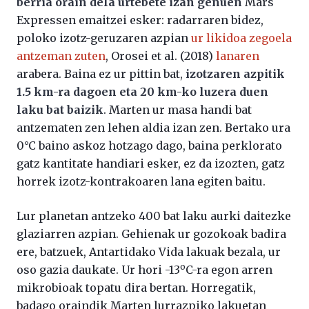
berria orain dela urtebete izan genuen
Mars
Expressen emaitzei esker: radarraren bidez,
poloko izotz-geruzaren azpian
ur likidoa zegoela
antzeman zuten
, Orosei et al. (2018)
lanaren
arabera. Baina ez ur pittin bat,
izotzaren azpitik
1.5 km-ra dagoen eta 20 km-ko luzera duen
laku bat baizik
. Marten ur masa handi bat
antzematen zen lehen aldia izan zen. Bertako ura
0°C baino askoz hotzago dago, baina perklorato
gatz kantitate handiari esker, ez da izozten, gatz
horrek izotz-kontrakoaren lana egiten baitu.
Lur planetan antzeko 400 bat laku aurki daitezke
glaziarren azpian. Gehienak ur gozokoak badira
ere, batzuek, Antartidako Vida lakuak bezala, ur
o
oso gazia daukate. Ur hori -13
C-ra egon arren
mikrobioak topatu dira bertan. Horregatik,
badago oraindik Marten lurrazpiko lakuetan