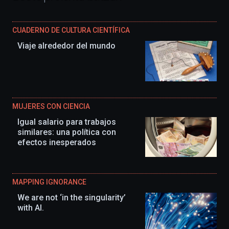
CUADERNO DE CULTURA CIENTÍFICA
Viaje alrededor del mundo
MUJERES CON CIENCIA
Igual salario para trabajos
similares: una política con
efectos inesperados
MAPPING IGNORANCE
We are not ‘in the singularity’
with AI.