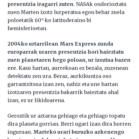
presentzia iragarri zuten
. NASAk ondorioztatu
zuen Marten izotz lurperatua egon behar zuela
poloetatik 60°-ko latituderaino bi
hemisferioetan.
2004ko urtarrilean Mars Express zunda
europarrak uraren presentzia hori baieztatu
zuen planetaren hego poloan, ur izoztua bazen
ere
. Kasu hartan, aurrekoan ez bezala, zuzenean
detektatu zen ura. Beraz, aurkikuntza oso
garrantzitsua izan zen, nahiz eta une hartan
izotzaren presentzia bakarrik baieztatu ahal
izan, ez ur likidoarena.
Geroztik ur aztarna gehiago eta gehiago topatu
dira planeta gorrian. Berri ugari izan dira horren
inguruan.
Marteko urari buruzko azkenengo