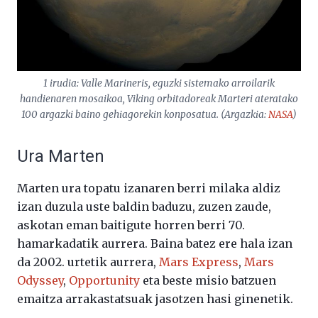
1 irudia: Valle Marineris, eguzki sistemako arroilarik
handienaren mosaikoa, Viking orbitadoreak Marteri ateratako
100 argazki baino gehiagorekin konposatua. (Argazkia:
NASA
)
Ura Marten
Marten ura topatu izanaren berri milaka aldiz
izan duzula uste baldin baduzu, zuzen zaude,
askotan eman baitigute horren berri 70.
hamarkadatik aurrera. Baina batez ere hala izan
da 2002. urtetik aurrera,
Mars Express
,
Mars
Odyssey
,
Opportunity
eta beste misio batzuen
emaitza arrakastatsuak jasotzen hasi ginenetik.