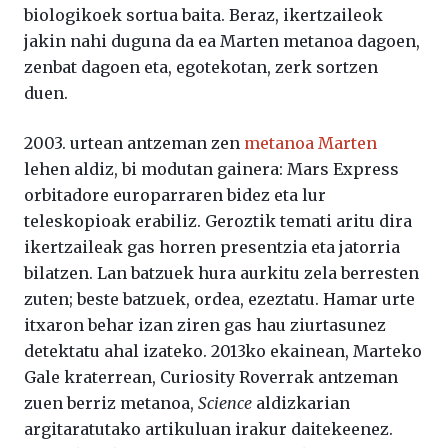
biologikoek sortua baita. Beraz, ikertzaileok
jakin nahi duguna da ea Marten metanoa dagoen,
zenbat dagoen eta, egotekotan, zerk sortzen
duen.
2003. urtean antzeman zen
metanoa Marten
lehen aldiz, bi modutan gainera: Mars Express
orbitadore europarraren bidez eta lur
teleskopioak erabiliz. Geroztik temati aritu dira
ikertzaileak gas horren presentzia eta jatorria
bilatzen. Lan batzuek hura aurkitu zela berresten
zuten; beste batzuek, ordea, ezeztatu. Hamar urte
itxaron behar izan ziren gas hau ziurtasunez
detektatu ahal izateko. 2013ko ekainean, Marteko
Gale kraterrean, Curiosity Roverrak antzeman
zuen berriz metanoa,
Science
aldizkarian
argitaratutako artikuluan irakur daitekeenez.