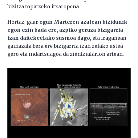
bizitza topatzeko itxaropena.
Hortaz, gaur
egun Marteren azalean bizidunik
egon ezin bada ere, azpiko geruza bizigarria
izan daitekeelako susmoa dago
, eta iraganean
gainazala bera ere bizigarria izan zelako ustea
gero eta indartsuagoa da zientzialarion artean.