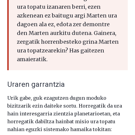
ura topatu izanaren berri, ezen
azkenean ez baitugu argi Marten ura
dagoen ala ez, edota zer demontre
den Marten aurkitu dutena. Gainera,
zergatik horrenbesteko grina Marten
ura topatzearekin? Has gaitezen
amaieratik.
Uraren garrantzia
Urik gabe, guk ezagutzen dugun moduko
bizitzarik ezin daiteke sortu. Horregatik da ura
hain interesgarria zientzia planetarioetan, eta
horregatik dabiltza hainbat misio ura topatu
nahian eguzki sistemako hamaika tokitan: