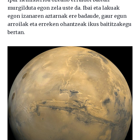
murgilduta egon zela uste da. Ibai eta lakuak
egon izanaren aztarnak ere badaude, gaur egun
arroilak eta erreken ohantzeak ikus baititzakegu
bertan.