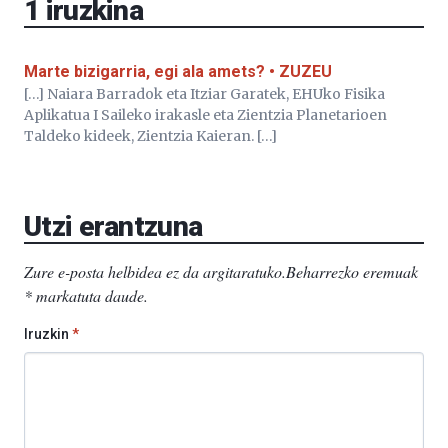
1
iruzkina
Marte bizigarria, egi ala amets? • ZUZEU
[…] Naiara Barradok eta Itziar Garatek, EHUko Fisika
Aplikatua I Saileko irakasle eta Zientzia Planetarioen
Taldeko kideek, Zientzia Kaieran. […]
Utzi erantzuna
Zure e-posta helbidea ez da argitaratuko.
Beharrezko eremuak
*
markatuta daude
.
Iruzkin
*