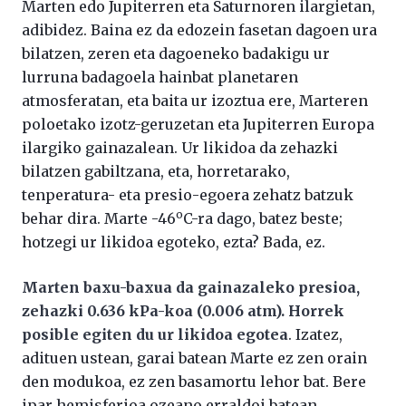
Marten edo Jupiterren eta Saturnoren ilargietan,
adibidez. Baina ez da edozein fasetan dagoen ura
bilatzen, zeren eta dagoeneko badakigu ur
lurruna badagoela hainbat planetaren
atmosferatan, eta baita ur izoztua ere, Marteren
poloetako izotz-geruzetan eta Jupiterren Europa
ilargiko gainazalean. Ur likidoa da zehazki
bilatzen gabiltzana, eta, horretarako,
tenperatura- eta presio-egoera zehatz batzuk
o
behar dira. Marte -46
C-ra dago, batez beste;
hotzegi ur likidoa egoteko, ezta? Bada, ez.
Marten baxu-baxua da gainazaleko presioa,
zehazki 0.636 kPa-koa (0.006 atm). Horrek
posible egiten du ur likidoa egotea
. Izatez,
adituen ustean, garai batean Marte ez zen orain
den modukoa, ez zen basamortu lehor bat. Bere
ipar hemisferioa ozeano erraldoi batean