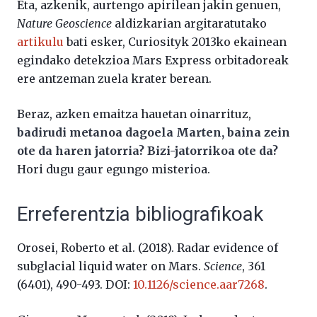
Eta, azkenik, aurtengo apirilean jakin genuen,
Nature Geoscience
aldizkarian argitaratutako
artikulu
bati esker, Curiosityk 2013ko ekainean
egindako detekzioa Mars Express orbitadoreak
ere antzeman zuela krater berean.
Beraz, azken emaitza hauetan oinarrituz,
badirudi metanoa dagoela Marten, baina zein
ote da haren jatorria? Bizi-jatorrikoa ote da?
Hori dugu gaur egungo misterioa.
Erreferentzia bibliografikoak
Orosei, Roberto et al. (2018). Radar evidence of
subglacial liquid water on Mars.
Science
, 361
(6401), 490-493. DOI:
10.1126/science.aar7268
.