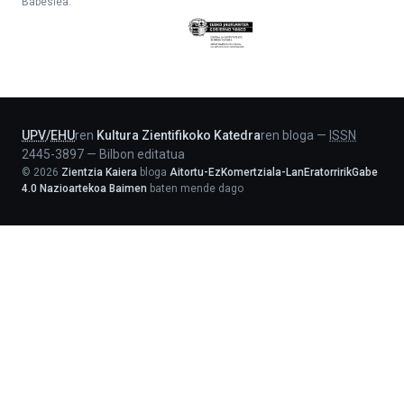
Babeslea:
Eusko
Jaurlaritza
-
Lehendakaritza
UPV
/
EHU
ren
Kultura Zientifikoko Katedra
ren bloga
—
ISSN
2445-3897
—
Bilbon editatua
©
2026
Zientzia Kaiera
bloga
Aitortu-EzKomertziala-LanEratorririkGabe
4.0 Nazioartekoa Baimen
baten mende dago