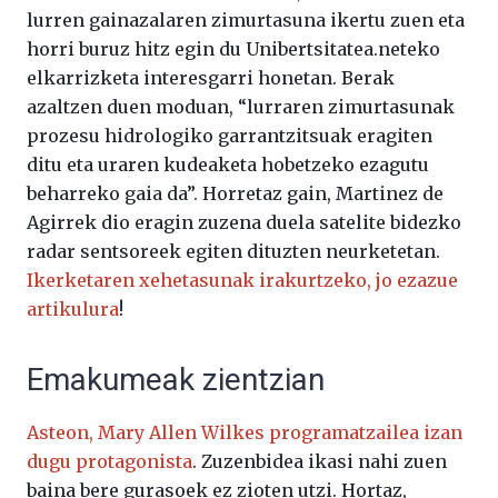
lurren gainazalaren zimurtasuna ikertu zuen eta
horri buruz hitz egin du Unibertsitatea.neteko
elkarrizketa interesgarri honetan. Berak
azaltzen duen moduan, “lurraren zimurtasunak
prozesu hidrologiko garrantzitsuak eragiten
ditu eta uraren kudeaketa hobetzeko ezagutu
beharreko gaia da”. Horretaz gain, Martinez de
Agirrek dio eragin zuzena duela satelite bidezko
radar sentsoreek egiten dituzten neurketetan.
Ikerketaren xehetasunak irakurtzeko, jo ezazue
artikulura
!
Emakumeak zientzian
Asteon, Mary Allen Wilkes programatzailea izan
dugu protagonista
. Zuzenbidea ikasi nahi zuen
baina bere gurasoek ez zioten utzi. Hortaz,