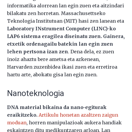
informatika alorrean lan egin zuen eta aitzindari
bilakatu zen horretan. Massachusettseko
Teknologia Institutuan (MIT) hasi zen lanean eta
Laboratory INstrument Computer (LINC)-ko
LAP6 sistema eragilea diseinatu zuen. Gainera,
etxetik ordenagailu batekin lan egin zuen
lehen pertsona izan zen
. Dena dela, ez zuen
inoiz ahaztu bere ametsa eta azkenean,
Harvarden zuzenbidea ikasi zuen eta erretiroa
hartu arte, abokatu gisa lan egin zuen.
Nanoteknologia
DNA material bikaina da nano-egiturak
eraikitzeko.
Artikulu honetan azaltzen zaigun
moduan
, horren manipulazioak aukera handiak
eskaintzen ditu medikuntzaren arloan. Lan