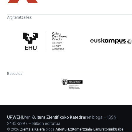
Argitaratzailea:
Kultura
Euskampus
Zientifikoko
Fundazioa
Katedra
Babeslea:
Eusko
Jaurlaritza
-
Lehendakaritza
UPV
/
EHU
ren
Kultura Zientifikoko Katedra
ren bloga
—
ISSN
2445-3897
—
Bilbon editatua
©
2026
Zientzia Kaiera
bloga
Aitortu-EzKomertziala-LanEratorririkGabe