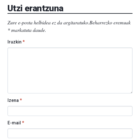
Utzi erantzuna
Zure e-posta helbidea ez da argitaratuko.
Beharrezko eremuak
*
markatuta daude
.
Iruzkin
*
Izena
*
E-mail
*