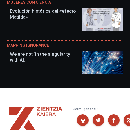
MUJERES CON CIENCIA
Evolución histórica del «efecto
Matilda»
MAPPING IGNORANCE
We are not ‘in the singularity’
with AI.
Zientzia
Jarrai gaitzazu:
Kaiera