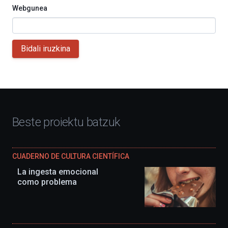
Webgunea
Bidali iruzkina
Beste proiektu batzuk
CUADERNO DE CULTURA CIENTÍFICA
La ingesta emocional
como problema