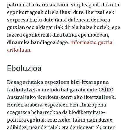
patroiak Lurrarenak baino sinpleagoak dira eta
egonkorragoak direla ikusi dute. Ikertzaileek
sorpresa hartu dute ikusi dutenean denbora
gutxian oso aldagarriak direla haize horiek: epe
luzera egonkorrak dira baina, epe motzean,
dinamika handiagoa dago.
Informazio guztia
arikuluan.
Eboluzioa
Desagertutako espezieen bizi-itxaropena
kalkulatzeko metodo bat garatu dute CSIRO
Australiako ikerketa-zentroko ikertzaileek.
Horien arabera, espezieen bizi-itxaropena
ezagutzea beharrezkoa da biodibertsitate-
politika egokiak ezartzeko. Jakin nahi duzue,
adibidez, neandertalek eta denisovarrek zuten