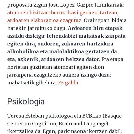
proposatu zigun Josu Lopez-Gazpio kimikariak:
atomoen bizitzari buruz ikasi genuen, tartean,
ardoaren elaborazioa ezagutuz
. Oraingoan, bidaia
harekin jarraituko dugu.
Ardoaren hiru etapak
azaldu dizkigu: lehendabizi mahatsak zanpatu
egiten dira, ondoren, zukuaren hartzidura
alkoholikoa eta malolaktikoa gertatzen da
eta, azkenik, ardoaren heltzea dator
. Eta etapa
horietan guztietan atomoari egiten dion
jarraipena ezagutzeko aukera izango duzu;
mahatsetik gibelera.
Ez galdu
!
Psikologia
Teresa Esteban psikologoa eta BCBLko (Basque
Center on Cognition, Brain and Language)
ikertzailea da. Egun, parkinsona ikertzen dabil.