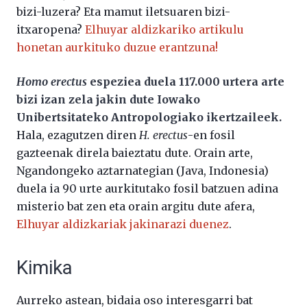
bizi-luzera? Eta mamut iletsuaren bizi-
itxaropena?
Elhuyar aldizkariko artikulu
honetan aurkituko duzue erantzuna!
Homo erectus
espeziea duela 117.000 urtera arte
bizi izan zela jakin dute Iowako
Unibertsitateko Antropologiako ikertzaileek.
Hala, ezagutzen diren
H. erectus
-en fosil
gazteenak direla baieztatu dute. Orain arte,
Ngandongeko aztarnategian (Java, Indonesia)
duela ia 90 urte aurkitutako fosil batzuen adina
misterio bat zen eta orain argitu dute afera,
Elhuyar aldizkariak jakinarazi duenez
.
Kimika
Aurreko astean, bidaia oso interesgarri bat