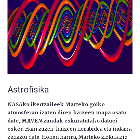
Astrofisika
NASAko ikertzaileek Marteko goiko
atmosferan izaten diren haizeen mapa osatu
dute, MAVEN zundak eskuratutako datuei
esker.
Hain zuzen, haizeen norabidea eta indarra
zehaztu dute. Honen harira, Marteko zirkulazio-