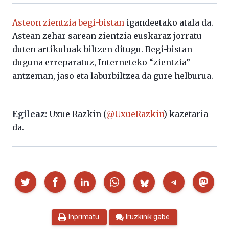
Asteon zientzia begi-bistan
igandeetako atala da.
Astean zehar sarean zientzia euskaraz jorratu
duten artikuluak biltzen ditugu. Begi-bistan
duguna erreparatuz, Interneteko “zientzia”
antzeman, jaso eta laburbiltzea da gure helburua.
Egileaz:
Uxue Razkin (
@UxueRazkin
) kazetaria
da.
Partekatu
Inprimatu
Iruzkinik gabe