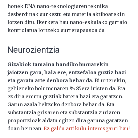
honek DNA nano-teknologiaren teknika
desberdinak aurkeztu eta materia aktiboarekin
lotzen ditu. Ikerketa hau nano-eskalako garraio
kontrolatua lortzeko aurrerapausoa da.
Neurozientzia
Gizakiok tamaina handiko buruarekin
jaiotzen gara, hala ere, entzefaloa guztiz hazi
eta garatu arte denbora behar da.
Bi urterekin,
gehieneko bolumenaren % 85era iristen da. Eta
ez dira eremu guztiak batera hazi eta garatzen.
Garun azala heltzeko denbora behar da. Eta
substantzia grisaren eta substantzia zuriaren
proportzioak aldatu egiten dira garuna garatzen
doan heinean.
Ez galdu artikulu interesgarri hau
!