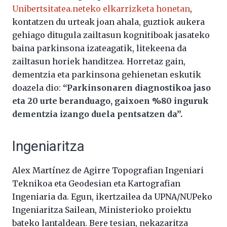
Unibertsitatea.neteko elkarrizketa honetan
,
kontatzen du urteak joan ahala, guztiok aukera
gehiago ditugula zailtasun kognitiboak jasateko
baina parkinsona izateagatik, litekeena da
zailtasun horiek handitzea. Horretaz gain,
dementzia eta parkinsona gehienetan eskutik
doazela dio:
“Parkinsonaren diagnostikoa jaso
eta 20 urte beranduago, gaixoen %80 inguruk
dementzia izango duela pentsatzen da”.
Ingeniaritza
Alex Martínez de Agirre Topografian Ingeniari
Teknikoa eta Geodesian eta Kartografian
Ingeniaria da. Egun, ikertzailea da UPNA/NUPeko
Ingeniaritza Sailean, Ministerioko proiektu
bateko lantaldean. Bere tesian, nekazaritza