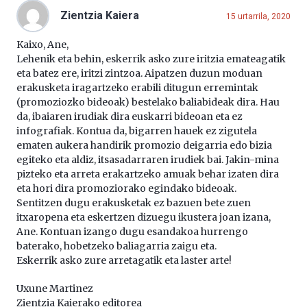
Zientzia Kaiera
15 urtarrila, 2020
Kaixo, Ane,
Lehenik eta behin, eskerrik asko zure iritzia emateagatik
eta batez ere, iritzi zintzoa. Aipatzen duzun moduan
erakusketa iragartzeko erabili ditugun erremintak
(promoziozko bideoak) bestelako baliabideak dira. Hau
da, ibaiaren irudiak dira euskarri bideoan eta ez
infografiak. Kontua da, bigarren hauek ez zigutela
ematen aukera handirik promozio deigarria edo bizia
egiteko eta aldiz, itsasadarraren irudiek bai. Jakin-mina
pizteko eta arreta erakartzeko amuak behar izaten dira
eta hori dira promoziorako egindako bideoak.
Sentitzen dugu erakusketak ez bazuen bete zuen
itxaropena eta eskertzen dizuegu ikustera joan izana,
Ane. Kontuan izango dugu esandakoa hurrengo
baterako, hobetzeko baliagarria zaigu eta.
Eskerrik asko zure arretagatik eta laster arte!
Uxune Martinez
Zientzia Kaierako editorea