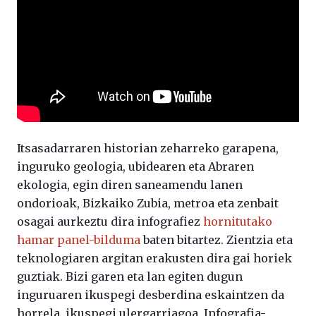
Itsasadarraren historian zeharreko garapena,
inguruko geologia, ubidearen eta Abraren
ekologia, egin diren saneamendu lanen
ondorioak, Bizkaiko Zubia, metroa eta zenbait
osagai aurkeztu dira infografiez
hornitutako
hamar panel-bilduma
baten bitartez. Zientzia eta
teknologiaren argitan erakusten dira gai horiek
guztiak. Bizi garen eta lan egiten dugun
inguruaren ikuspegi desberdina eskaintzen da
horrela, ikuspegi ulergarriagoa. Infografia-