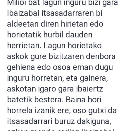
Milioi bat lagun inguru bizi gara
Ibaizabal itsasadarraren bi
aldeetan diren hirietan edo
horietatik hurbil dauden
herrietan. Lagun horietako
askok gure bizitzaren denbora
gehiena edo osoa eman dugu
inguru horretan, eta gainera,
askotan igaro gara ibaiertz
batetik bestera. Baina hori
horrela izanik ere, oso gutxi da
itsasadarrari buruz dakiguna,