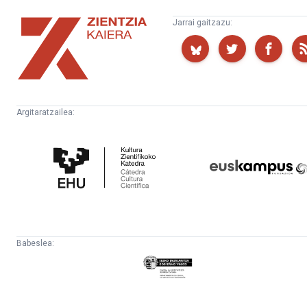
Zientzia
Jarrai gaitzazu:
Kaiera
Argitaratzailea:
Kultura
Euskampus
Zientifikoko
Fundazioa
Katedra
Babeslea:
Eusko
Jaurlaritza
-