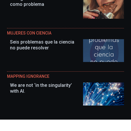
como problema
MUJERES CON CIENCIA
Seis problemas que la ciencia
no puede resolver
MAPPING IGNORANCE
We are not ‘in the singularity’
with AI.