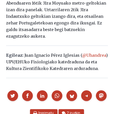
Abenduaren 16tik 31ra Moyuako metro-geltokian
izan dira panelak. Urtarrilaren 2tik 31ra
Indautxuko geltokian izango dira, eta otsailean
zehar Portugaletekoan egongo dira ikusgai. Ez
galdu itsasadarra beste begi batzuekin
ezagutzeko aukera.
Egileaz:
Juan Ignacio Pérez Iglesias (
@Uhandrea
)
UPV/EHUko Fisiologiako katedraduna da eta
Kultura Zientifikoko Katedraren arduraduna.
Partekatu
Inprimatu
2 iruzkin