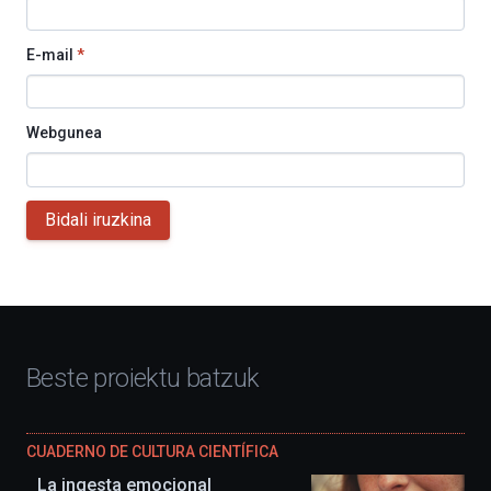
E-mail
*
Webgunea
Bidali iruzkina
Beste proiektu batzuk
CUADERNO DE CULTURA CIENTÍFICA
La ingesta emocional