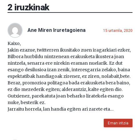
2
iruzkinak
Ane Miren Iruretagoiena
15 urtarrila, 2020
Kaixo,
Jakin ezazue, twitterren ikusitako zuen iragarkiari ezker,
Bilbora hurbildu nintzenean erakusketa ikustera joan
nintzela, senarra ere nirekin eraman nuelarik. Ez dut
esango desilusioa izan zenik, interesgarria zelako, baina
espektatibak handiagoak zirenez, ez ziren, nolabait,bete.
Beraz, promozioa politagoa bada erakusketa bera baino,
ez dio mezederik egiten; alderantziz, kalte egiten dio.
Gutxienez, parekatuta joan beharko liratekela esango
nuke, besterik ez.
Jarraitu horrela, lan handia egiten ari zarete eta…
Eman iritzia