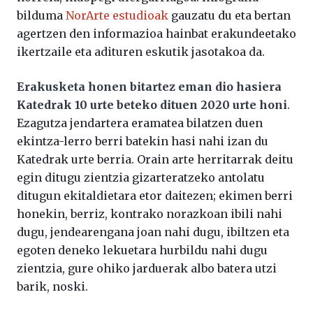
bilduma
NorArte estudioak
gauzatu du eta bertan
agertzen den informazioa hainbat erakundeetako
ikertzaile eta adituren eskutik jasotakoa da.
Erakusketa honen bitartez eman dio hasiera
Katedrak 10 urte beteko dituen 2020 urte honi
.
Ezagutza jendartera eramatea bilatzen duen
ekintza-lerro berri batekin hasi nahi izan du
Katedrak urte berria. Orain arte herritarrak deitu
egin ditugu zientzia gizarteratzeko antolatu
ditugun ekitaldietara etor daitezen; ekimen berri
honekin, berriz, kontrako norazkoan ibili nahi
dugu, jendearengana joan nahi dugu, ibiltzen eta
egoten deneko lekuetara hurbildu nahi dugu
zientzia, gure ohiko jarduerak albo batera utzi
barik, noski.