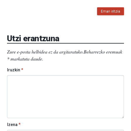
Eman iritzia
Utzi erantzuna
Zure e-posta helbidea ez da argitaratuko.
Beharrezko eremuak
*
markatuta daude
.
Iruzkin
*
Izena
*