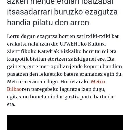
azken mende erdian Ibaizabal
itsasadarrari buruzko ezagutza
handia pilatu den arren.
Lortu dugun ezagutza horren zati txiki-txiki bat
erakutsi nahi izan dio UPV/EHUko Kultura
Zientifikoko Katedrak Bizkaiko herritarrei eta
kanpotik bisitan etortzen zaizkigunei ere. Eta
gainera, gure metropolian jende kopuru handien
pasatzen den lekuetako batera eramanez egin du.
Metrora eraman dugu. Horretarako
Metro
Bilbao
ren paregabeko laguntza izan dugu,
egitasmo honetan indar guztiz parte hartu du-
eta.