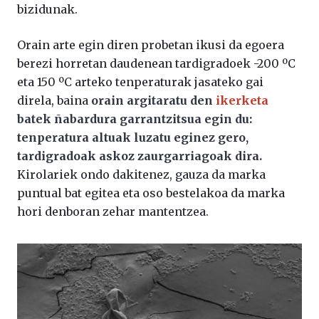
bizidunak.
Orain arte egin diren probetan ikusi da egoera
berezi horretan daudenean tardigradoek -200 ºC
eta 150 ºC arteko tenperaturak jasateko gai
direla, baina
orain argitaratu den
ikerketa
batek ñabardura garrantzitsua egin du:
tenperatura altuak luzatu eginez gero,
tardigradoak askoz zaurgarriagoak dira.
Kirolariek ondo dakitenez, gauza da marka
puntual bat egitea eta oso bestelakoa da marka
hori denboran zehar mantentzea.