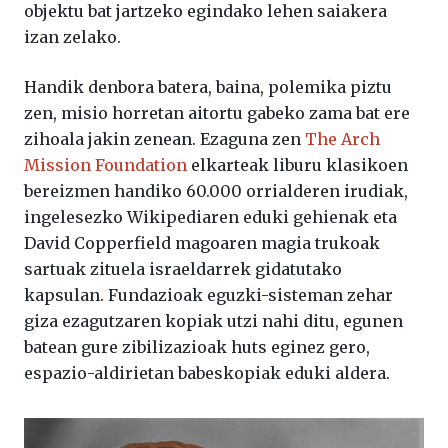
objektu bat jartzeko egindako lehen saiakera
izan zelako.
Handik denbora batera, baina, polemika piztu
zen, misio horretan aitortu gabeko zama bat ere
zihoala jakin zenean. Ezaguna zen
The Arch
Mission Foundation
elkarteak liburu klasikoen
bereizmen handiko 60.000 orrialderen irudiak,
ingelesezko Wikipediaren eduki gehienak eta
David Copperfield magoaren magia trukoak
sartuak zituela israeldarrek gidatutako
kapsulan. Fundazioak eguzki-sisteman zehar
giza ezagutzaren kopiak utzi nahi ditu, egunen
batean gure zibilizazioak huts eginez gero,
espazio-aldirietan babeskopiak eduki aldera.