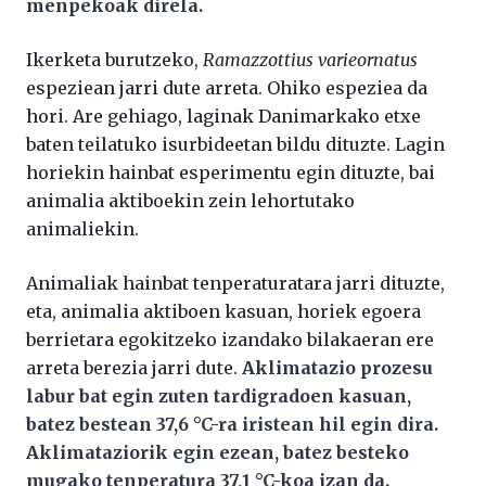
menpekoak direla.
Ikerketa burutzeko,
Ramazzottius varieornatus
espeziean jarri dute arreta. Ohiko espeziea da
hori. Are gehiago, laginak Danimarkako etxe
baten teilatuko isurbideetan bildu dituzte. Lagin
horiekin hainbat esperimentu egin dituzte, bai
animalia aktiboekin zein lehortutako
animaliekin.
Animaliak hainbat tenperaturatara jarri dituzte,
eta, animalia aktiboen kasuan, horiek egoera
berrietara egokitzeko izandako bilakaeran ere
arreta berezia jarri dute.
Aklimatazio prozesu
labur bat egin zuten tardigradoen kasuan,
batez bestean 37,6 °C-ra iristean hil egin dira.
Aklimataziorik egin ezean, batez besteko
mugako tenperatura 37,1 °C-koa izan da.