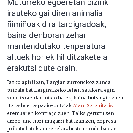
Muturreko egoeretan bizirik
irauteko gai diren animalia
ñimiñoak dira tardigradoak,
baina denboran zehar
mantendutako tenperatura
altuek horiek hil ditzaketela
erakutsi dute orain.
Iazko apirilean, Ilargian aurrenekoz zunda
pribatu bat ilargiratzeko lehen saiakera egin
zuen israeldar misio batek, baina huts egin zuen.
Beresheet espazio-ontziak
Mare Serenitatis
eremuaren kontra jo zuen. Talka gertatu zen
arren, une hori mugarri bat izan zen, enpresa
pribatu batek aurrenekoz beste mundu batean