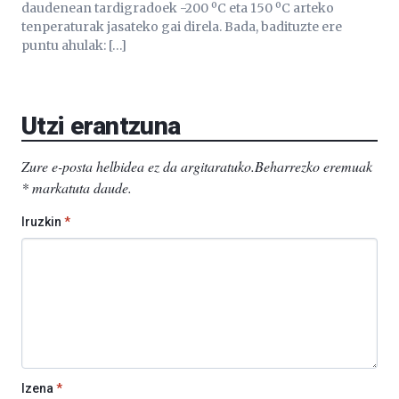
daudenean tardigradoek -200 ºC eta 150 ºC arteko
tenperaturak jasateko gai direla. Bada, badituzte ere
puntu ahulak: […]
Utzi erantzuna
Zure e-posta helbidea ez da argitaratuko.
Beharrezko eremuak
*
markatuta daude
.
Iruzkin
*
Izena
*