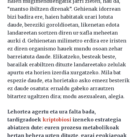
haien mugimenduengatik jarri zieten, hau da,
“mantso ibiltzen direnak”. Gehienak idorrean
bizi badira ere, haien habitatak urari lotuta
daude, bereziki goroldioetan, likenetan edota
landareetan sortzen diren ur-xafla meheetan
aurki d. Gehienetan milimetro erdira ere iristen
ez diren organismo hauek mundu osoan zehar
barreiatuta daude. Elikatzeko, besteak beste,
barailak erabiltzen dituzte landareetako zelulak
apurtu eta horien izerdia xurgatzeko. Mila bat
espezie daude, eta horietako asko emeez besterik
ez daude osatuta: ernaldu gabeko arrautzen
bitartez ugaltzen dira; modu asexualean, alegia.
Lehortea agertu eta ura falta bada,
tardigradoek
kriptobiosi
izeneko estrategia
abiatzen dute: euren prozesu metabolikoak
bertan behera uzten dituzte, garai egokiagoak