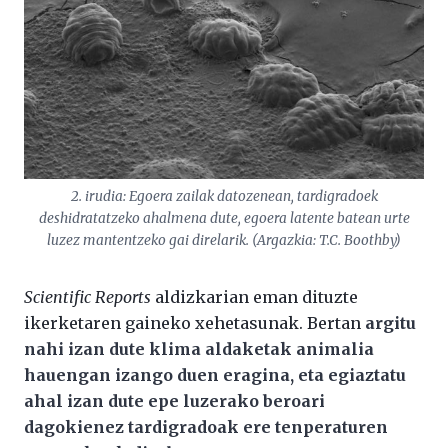
2. irudia: Egoera zailak datozenean, tardigradoek
deshidratatzeko ahalmena dute, egoera latente batean urte
luzez mantentzeko gai direlarik. (Argazkia: T.C. Boothby)
Scientific Reports
aldizkarian eman dituzte
ikerketaren gaineko xehetasunak. Bertan
argitu
nahi izan dute klima aldaketak animalia
hauengan izango duen eragina, eta egiaztatu
ahal izan dute epe luzerako beroari
dagokienez tardigradoak ere tenperaturen