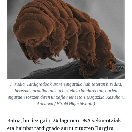
1. irudia: Tardigradoak uraren inguruko habitatetan bizi dira,
bereziki goroldioetan eta bestelako landareetan, horien
inguruan sortzen diren ur xafla meheetan. (Argazkia: Kazuharu
Arakawa / Hiroki Higashiyama)
Baina, horiez gain, 24 lagunen DNA sekuentziak
eta hainbat tardigrado sartu zituzten Ilargira