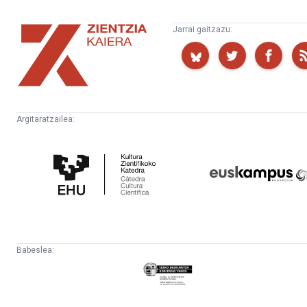
Zientzia
Jarrai gaitzazu:
Kaiera
Argitaratzailea:
Kultura
Euskampus
Zientifikoko
Fundazioa
Katedra
Babeslea:
Eusko
Jaurlaritza
-