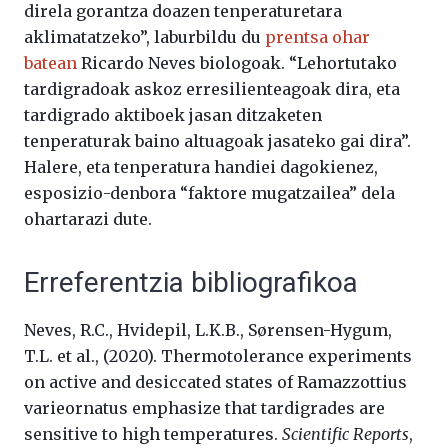
direla gorantza doazen tenperaturetara
aklimatatzeko”, laburbildu du
prentsa ohar
batean
Ricardo Neves biologoak. “Lehortutako
tardigradoak askoz erresilienteagoak dira, eta
tardigrado aktiboek jasan ditzaketen
tenperaturak baino altuagoak jasateko gai dira”.
Halere, eta tenperatura handiei dagokienez,
esposizio-denbora “faktore mugatzailea” dela
ohartarazi dute.
Erreferentzia bibliografikoa
Neves, R.C., Hvidepil, L.K.B., Sørensen-Hygum,
T.L. et al., (2020). Thermotolerance experiments
on active and desiccated states of Ramazzottius
varieornatus emphasize that tardigrades are
sensitive to high temperatures.
Scientific Reports
,