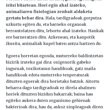
iritsi bitartean. Hori egin ahal izateko,
animaliaren fisiologian zenbait aldaketa
gertatu behar dira.
Hala, tardigradoak gorputza
uzkurtu egiten du, eta barneko organoak
berrantolatzen ditu, lehortu ahal izateko. Hankak
ere barneratzen ditu. Azkenean, eta kanpotik
ikusita, animaliak kupel baten antza hartzen du.
Egoera horretan egonda, muturreko baldintzetan
bizirik iruteko gai dira: oxigenorik gabeko
inguruak, toxikotasun handikoak, gatz maila
handikoak edota muturreko tenperaturak
dituzten egoerak dira horietako batzuk. Aitortu
beharra dago tardigradoak ez direla ahalmen
horiek dituzten bizidun bakarrak; baina hau
egiteko aukera duten organismo gehienak
bakterioak dira, hau da, askoz sinpleagoak diren