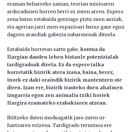
eraman beharreko zaman, teorian misioaren
arduradunen horren berri ez zuten arren. Espero
zena baino eztabaida gutxiago piztu zuen auziak,
eta agerian jarri zuen espazioari buruz gaur egun
dagoen araudiak gabezia nabarmenak dituela.
Eztabaida horretan sartu gabe,
kontua da
Ilargian dauden lehen biztanle potentzialak
tardigradoak direla. Ez da espero talka
horretatik bizirik atera izana, baina, berez,
inork ez daki oraindik bizirik mantentzen ote
diren. Izan ere, bizirik irauteko duen ahalmen
izugarria egon zen animalia txiki horiek
Ilargira eramateko erabakiaren atzean.
Ibiltzeko duten moduagatik jaso zuten ur-
hartzaren ezizena. Tardigrado terminoa ere