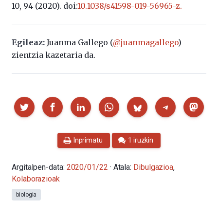
10, 94 (2020). doi:
10.1038/s41598-019-56965-z.
Egileaz:
Juanma Gallego (
@juanmagallego
)
zientzia kazetaria da.
Partekatu
Inprimatu
1 iruzkin
Argitalpen-data:
2020/01/22
· Atala:
Dibulgazioa
,
Kolaborazioak
biologia