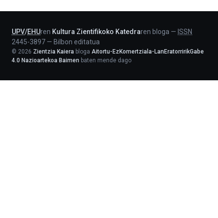
Lehendakaritza
UPV
/
EHU
ren
Kultura Zientifikoko Katedra
ren bloga
—
ISSN
2445-3897
—
Bilbon editatua
©
2026
Zientzia Kaiera
bloga
Aitortu-EzKomertziala-LanEratorririkGabe
4.0 Nazioartekoa Baimen
baten mende dago