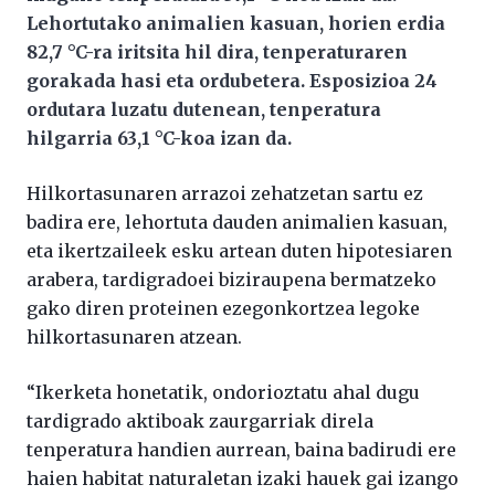
Lehortutako animalien kasuan, horien erdia
82,7 °C-ra iritsita hil dira, tenperaturaren
gorakada hasi eta ordubetera. Esposizioa 24
ordutara luzatu dutenean, tenperatura
hilgarria 63,1 °C-koa izan da.
Hilkortasunaren arrazoi zehatzetan sartu ez
badira ere, lehortuta dauden animalien kasuan,
eta ikertzaileek esku artean duten hipotesiaren
arabera, tardigradoei biziraupena bermatzeko
gako diren proteinen ezegonkortzea legoke
hilkortasunaren atzean.
“Ikerketa honetatik, ondorioztatu ahal dugu
tardigrado aktiboak zaurgarriak direla
tenperatura handien aurrean, baina badirudi ere
haien habitat naturaletan izaki hauek gai izango