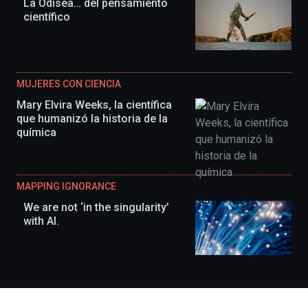
La Odisea… del pensamiento
científico
MUJERES CON CIENCIA
Mary Elvira Weeks, la científica
que humanizó la historia de la
química
MAPPING IGNORANCE
We are not ‘in the singularity’
with AI.