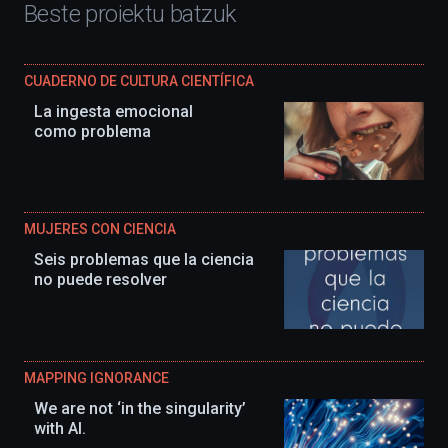
Beste proiektu batzuk
CUADERNO DE CULTURA CIENTÍFICA
La ingesta emocional
como problema
MUJERES CON CIENCIA
Seis problemas que la ciencia
no puede resolver
MAPPING IGNORANCE
We are not ‘in the singularity’
with AI.