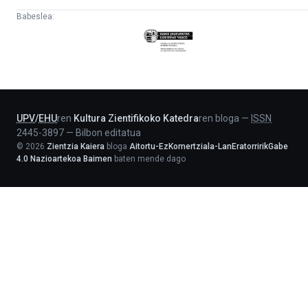
Babeslea:
Eusko
Jaurlaritza
-
Lehendakaritza
UPV
/
EHU
ren
Kultura Zientifikoko Katedra
ren bloga
—
ISSN
2445-3897
—
Bilbon editatua
©
2026
Zientzia Kaiera
bloga
Aitortu-EzKomertziala-LanEratorririkGabe
4.0 Nazioartekoa Baimen
baten mende dago