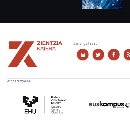
Zientzia
Jarrai gaitzazu:
Kaiera
Argitaratzailea:
Kultura
Euskampus
Zientifikoko
Fundazioa
Katedra