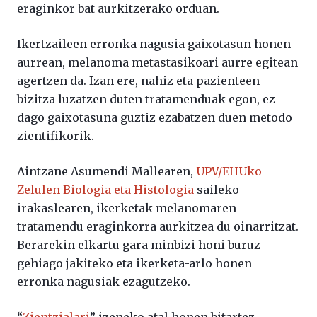
eraginkor bat aurkitzerako orduan.
Ikertzaileen erronka nagusia gaixotasun honen
aurrean, melanoma metastasikoari aurre egitean
agertzen da. Izan ere, nahiz eta pazienteen
bizitza luzatzen duten tratamenduak egon, ez
dago gaixotasuna guztiz ezabatzen duen metodo
zientifikorik.
Aintzane Asumendi Mallearen,
UPV/EHUko
Zelulen Biologia eta Histologia
saileko
irakaslearen, ikerketak melanomaren
tratamendu eraginkorra aurkitzea du oinarritzat.
Berarekin elkartu gara minbizi honi buruz
gehiago jakiteko eta ikerketa-arlo honen
erronka nagusiak ezagutzeko.