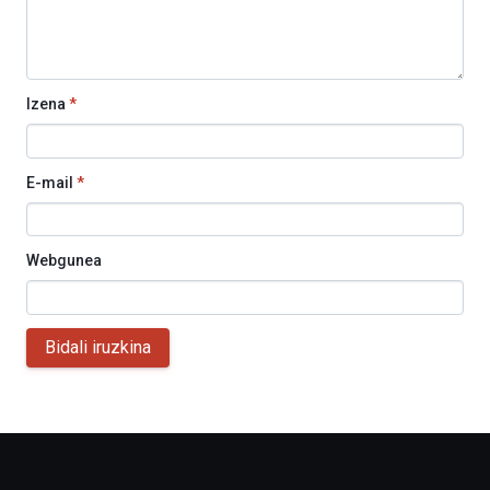
Izena
*
E-mail
*
Webgunea
Bidali iruzkina