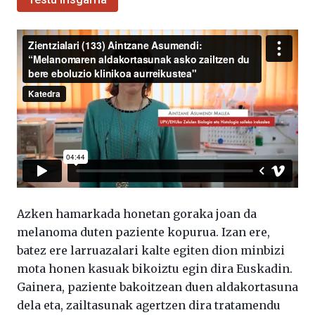
Azken hamarkada honetan goraka joan da
melanoma duten paziente kopurua. Izan ere,
batez ere larruazalari kalte egiten dion minbizi
mota honen kasuak bikoiztu egin dira Euskadin.
Gainera, paziente bakoitzean duen aldakortasuna
dela eta, zailtasunak agertzen dira tratamendu