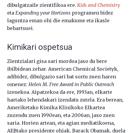
dibulgatzaile zientifikoa ere.
Kids and Chemistry
eta
Expanding your Horizons
programen bidez
laguntza eman ohi die emakume eta ikasle
behartsuei.
Kimikari ospetsua
Zientzialari gisa sari mordoa jaso du bere
ibilbidean zehar. American Chemical Societyk,
adibidez, dibulgazio sari bat sortu zuen haren
omenez:
Helen M. Free Award in Public Outreach
izenekoa. Aipatzekoa da ere, 1993an, elkarte
hartako lehendakari izendatu zutela. Era berean,
Ameriketako Kimika Klinikoko Elkartea
zuzendu zuen 1990ean, eta 2006an, jaso zuen
saria. Horien artean, eta agian mediatikoena,
AEBtako presidente ohiak, Barack Obamak, duela