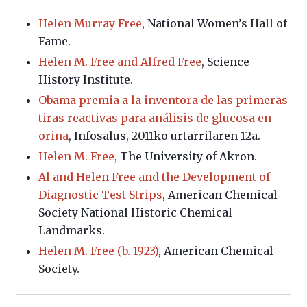
Helen Murray Free
, National Women’s Hall of
Fame.
Helen M. Free and Alfred Free
, Science
History Institute.
Obama premia a la inventora de las primeras
tiras reactivas para análisis de glucosa en
orina
, Infosalus, 2011ko urtarrilaren 12a.
Helen M. Free
,
The University of Akron.
Al and Helen Free and the Development of
Diagnostic Test Strips
, American Chemical
Society National Historic Chemical
Landmarks.
Helen M. Free (b. 1923)
, American Chemical
Society.