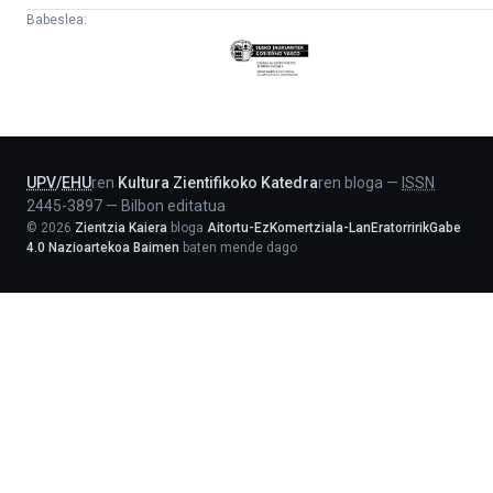
Babeslea:
Eusko
Jaurlaritza
-
Lehendakaritza
UPV
/
EHU
ren
Kultura Zientifikoko Katedra
ren bloga
—
ISSN
2445-3897
—
Bilbon editatua
©
2026
Zientzia Kaiera
bloga
Aitortu-EzKomertziala-LanEratorririkGabe
4.0 Nazioartekoa Baimen
baten mende dago