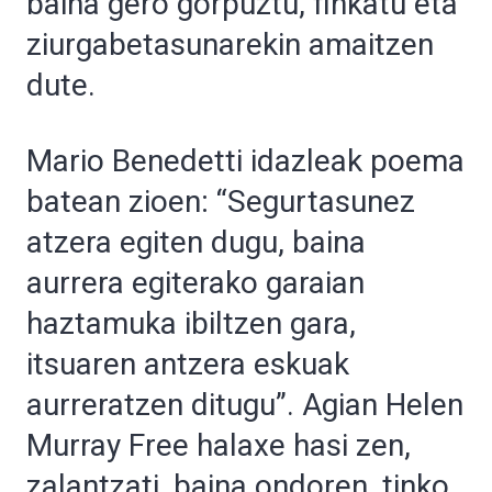
baina gero gorpuztu, finkatu eta
ziurgabetasunarekin amaitzen
dute.
Mario Benedetti idazleak poema
batean zioen: “Segurtasunez
atzera egiten dugu, baina
aurrera egiterako garaian
haztamuka ibiltzen gara,
itsuaren antzera eskuak
aurreratzen ditugu”. Agian Helen
Murray Free halaxe hasi zen,
zalantzati, baina ondoren, tinko