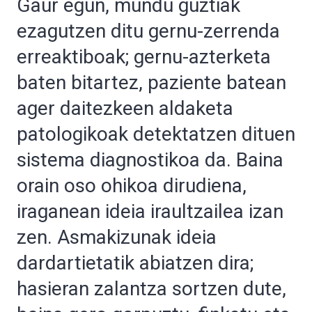
Gaur egun, mundu guztiak
ezagutzen ditu gernu-zerrenda
erreaktiboak; gernu-azterketa
baten bitartez, paziente batean
ager daitezkeen aldaketa
patologikoak detektatzen dituen
sistema diagnostikoa da. Baina
orain oso ohikoa dirudiena,
iraganean ideia iraultzailea izan
zen. Asmakizunak ideia
dardartietatik abiatzen dira;
hasieran zalantza sortzen dute,