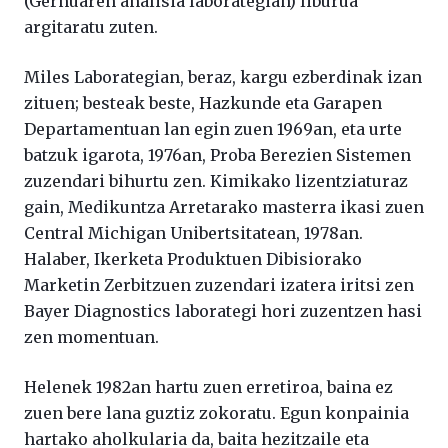
(Gernuaren analisia laborategian) liburua
argitaratu zuten.
Miles Laborategian, beraz, kargu ezberdinak izan
zituen; besteak beste, Hazkunde eta Garapen
Departamentuan lan egin zuen 1969an, eta urte
batzuk igarota, 1976an, Proba Berezien Sistemen
zuzendari bihurtu zen. Kimikako lizentziaturaz
gain, Medikuntza Arretarako masterra ikasi zuen
Central Michigan Unibertsitatean, 1978an.
Halaber, Ikerketa Produktuen Dibisiorako
Marketin Zerbitzuen zuzendari izatera iritsi zen
Bayer Diagnostics laborategi hori zuzentzen hasi
zen momentuan.
Helenek 1982an hartu zuen erretiroa, baina ez
zuen bere lana guztiz zokoratu. Egun konpainia
hartako aholkularia da, baita hezitzaile eta