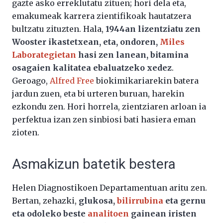
gazte asko erreklutatu zituen; hori dela eta,
emakumeak karrera zientifikoak hautatzera
bultzatu zituzten. Hala,
1944an lizentziatu zen
Wooster ikastetxean, eta, ondoren,
Miles
Laborategietan
hasi zen lanean, bitamina
osagaien kalitatea ebaluatzeko xedez
.
Geroago,
Alfred Free
biokimikariarekin batera
jardun zuen, eta bi urteren buruan, harekin
ezkondu zen. Hori horrela, zientziaren arloan ia
perfektua izan zen sinbiosi bati hasiera eman
zioten.
Asmakizun batetik bestera
Helen Diagnostikoen Departamentuan aritu zen.
Bertan, zehazki,
glukosa,
bilirrubina
eta gernu
eta odoleko beste
analitoen
gainean iristen