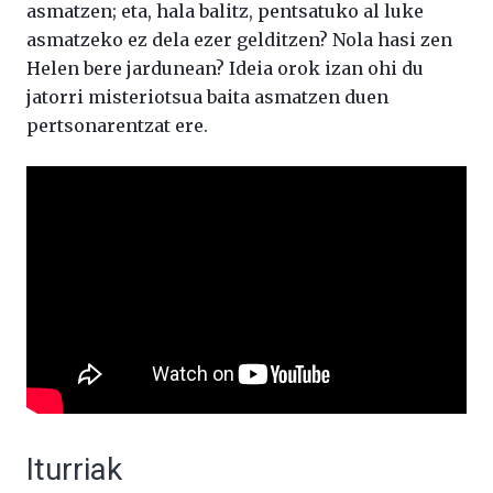
asmatzen; eta, hala balitz, pentsatuko al luke
asmatzeko ez dela ezer gelditzen? Nola hasi zen
Helen bere jardunean? Ideia orok izan ohi du
jatorri misteriotsua baita asmatzen duen
pertsonarentzat ere.
Iturriak