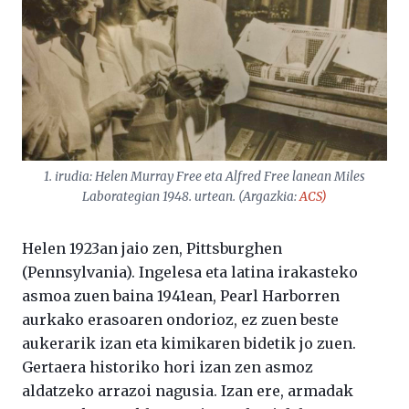
1. irudia: Helen Murray Free eta Alfred Free lanean Miles
Laborategian 1948. urtean. (Argazkia:
ACS)
Helen 1923an jaio zen, Pittsburghen
(Pennsylvania). Ingelesa eta latina irakasteko
asmoa zuen baina 1941ean, Pearl Harborren
aurkako erasoaren ondorioz, ez zuen beste
aukerarik izan eta kimikaren bidetik jo zuen.
Gertaera historiko hori izan zen asmoz
aldatzeko arrazoi nagusia. Izan ere, armadak