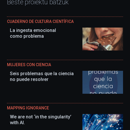
Beste proiektu batzuk
CUADERNO DE CULTURA CIENTÍFICA
La ingesta emocional
como problema
MUJERES CON CIENCIA
Seis problemas que la ciencia
no puede resolver
MAPPING IGNORANCE
We are not ‘in the singularity’
with AI.