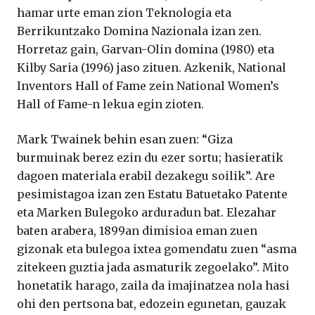
hamar urte eman zion Teknologia eta
Berrikuntzako Domina Nazionala izan zen.
Horretaz gain, Garvan-Olin domina (1980) eta
Kilby Saria (1996) jaso zituen. Azkenik, National
Inventors Hall of Fame zein National Women’s
Hall of Fame-n lekua egin zioten.
Mark Twainek behin esan zuen: “Giza
burmuinak berez ezin du ezer sortu; hasieratik
dagoen materiala erabil dezakegu soilik”. Are
pesimistagoa izan zen Estatu Batuetako Patente
eta Marken Bulegoko arduradun bat. Elezahar
baten arabera, 1899an dimisioa eman zuen
gizonak eta bulegoa ixtea gomendatu zuen “asma
zitekeen guztia jada asmaturik zegoelako”. Mito
honetatik harago, zaila da imajinatzea nola hasi
ohi den pertsona bat, edozein egunetan, gauzak