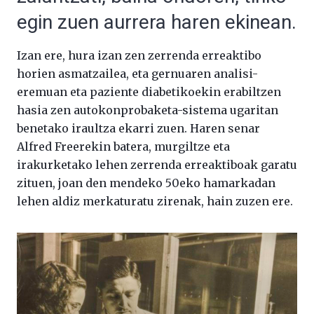
egin zuen aurrera haren ekinean.
Izan ere, hura izan zen zerrenda erreaktibo
horien asmatzailea, eta gernuaren analisi-
eremuan eta paziente diabetikoekin erabiltzen
hasia zen autokonprobaketa-sistema ugaritan
benetako iraultza ekarri zuen. Haren senar
Alfred Freerekin batera, murgiltze eta
irakurketako lehen zerrenda erreaktiboak garatu
zituen, joan den mendeko 50eko hamarkadan
lehen aldiz merkaturatu zirenak, hain zuzen ere.