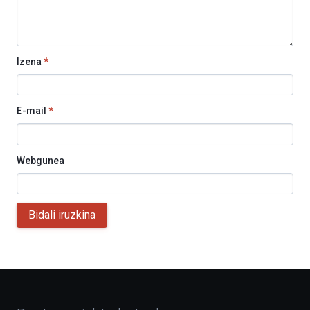
Izena
*
E-mail
*
Webgunea
Bidali iruzkina