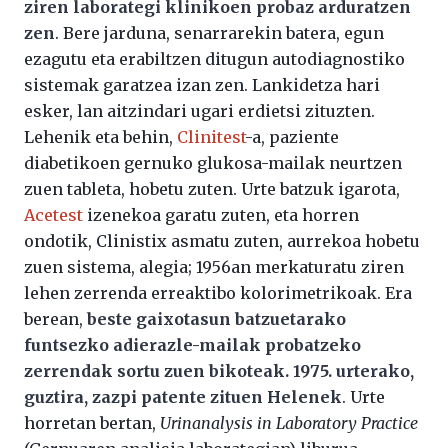
ziren laborategi klinikoen probaz arduratzen
zen
. Bere jarduna, senarrarekin batera, egun
ezagutu eta erabiltzen ditugun autodiagnostiko
sistemak garatzea izan zen. Lankidetza hari
esker, lan aitzindari ugari erdietsi zituzten.
Lehenik eta behin,
Clinitest
-a, paziente
diabetikoen gernuko glukosa-mailak neurtzen
zuen tableta, hobetu zuten. Urte batzuk igarota,
Acetest
izenekoa garatu zuten, eta horren
ondotik, Clinistix asmatu zuten, aurrekoa hobetu
zuen sistema, alegia; 1956an merkaturatu ziren
lehen zerrenda erreaktibo kolorimetrikoak. Era
berean,
beste gaixotasun batzuetarako
funtsezko adierazle-mailak probatzeko
zerrendak sortu zuen bikoteak. 1975. urterako,
guztira, zazpi patente zituen Helenek
. Urte
horretan bertan,
Urinanalysis in Laboratory Practice