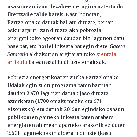
osasunean izan dezakeen eragina aztertu du
ikertzaile talde batek.
Kasu honetan,
Bartzelonako datuak baliatu dituzte, bertan
eskuragarri izan dituztelako pobrezia
energetikoko egoeran dauden bizilagunen datu
base bat, eta horiei inkesta bat egin diete.
Gaceta
Sanitaria
aldizkarian argitaratutako
zientzia
artikulu
batean azaldu dituzte emaitzak.
Pobrezia energetikoaren aurka Bartzelonako
Udalak egin zuen programa baten barruan
dauden 2.470 lagunen datuak jaso dituzte
azterketan (1.799 emakumezko eta 671
gizonezko), eta datuok 2016an egindako osasun
publikoaren gaineko inkesta baten arabera
energiaren alorrean aparteko arazorik ez duten
2.608 lagunekoekin alderatu dituzte (kasu