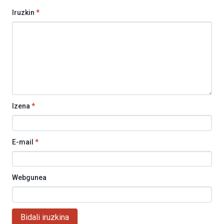
Iruzkin
*
Izena
*
E-mail
*
Webgunea
Bidali iruzkina