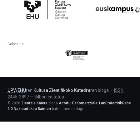
Zientifikoko
Fundazioa
Katedra
Babeslea:
Eusko
Jaurlaritza
-
Lehendakaritza
UPV
/
EHU
ren
Kultura Zientifikoko Katedra
ren bloga
—
ISSN
2445-3897
—
Bilbon editatua
©
2026
Zientzia Kaiera
bloga
Aitortu-EzKomertziala-LanEratorririkGabe
4.0 Nazioartekoa Baimen
baten mende dago