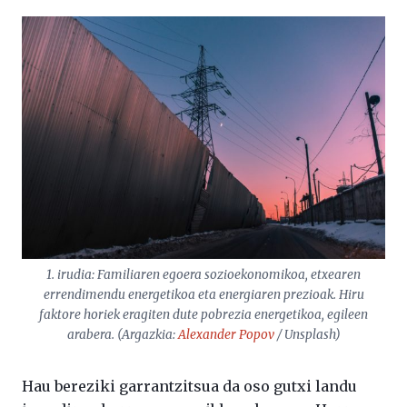
1. irudia: Familiaren egoera sozioekonomikoa, etxearen
errendimendu energetikoa eta energiaren prezioak. Hiru
faktore horiek eragiten dute pobrezia energetikoa, egileen
arabera. (Argazkia:
Alexander Popov
/ Unsplash)
Hau bereziki garrantzitsua da oso gutxi landu