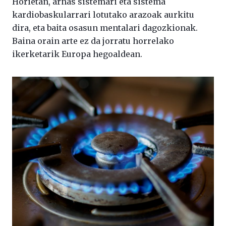
Horietan, arnas sistemari eta sistema
kardiobaskularrari lotutako arazoak aurkitu
dira, eta baita osasun mentalari dagozkionak.
Baina orain arte ez da jorratu horrelako
ikerketarik Europa hegoaldean.