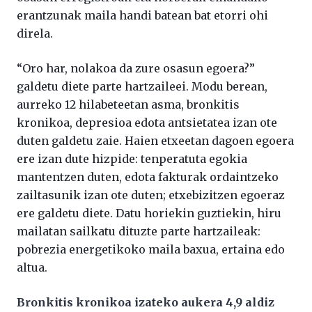
erantzunak maila handi batean bat etorri ohi
direla.
“Oro har, nolakoa da zure osasun egoera?”
galdetu diete parte hartzaileei. Modu berean,
aurreko 12 hilabeteetan asma, bronkitis
kronikoa, depresioa edota antsietatea izan ote
duten galdetu zaie. Haien etxeetan dagoen egoera
ere izan dute hizpide: tenperatuta egokia
mantentzen duten, edota fakturak ordaintzeko
zailtasunik izan ote duten; etxebizitzen egoeraz
ere galdetu diete. Datu horiekin guztiekin, hiru
mailatan sailkatu dituzte parte hartzaileak:
pobrezia energetikoko maila baxua, ertaina edo
altua.
Bronkitis kronikoa izateko aukera 4,9 aldiz