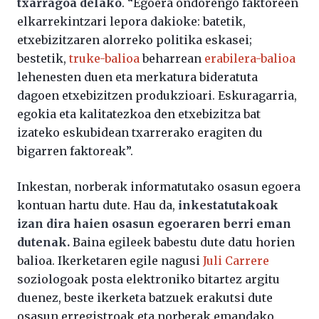
txarragoa delako
. “Egoera ondorengo faktoreen
elkarrekintzari lepora dakioke: batetik,
etxebizitzaren alorreko politika eskasei;
bestetik,
truke-balioa
beharrean
erabilera-balioa
lehenesten duen eta merkatura bideratuta
dagoen etxebizitzen produkzioari. Eskuragarria,
egokia eta kalitatezkoa den etxebizitza bat
izateko eskubidean txarrerako eragiten du
bigarren faktoreak”.
Inkestan, norberak informatutako osasun egoera
kontuan hartu dute. Hau da,
inkestatutakoak
izan dira haien osasun egoeraren berri eman
dutenak.
Baina egileek babestu dute datu horien
balioa. Ikerketaren egile nagusi
Juli Carrere
soziologoak posta elektroniko bitartez argitu
duenez, beste ikerketa batzuek erakutsi dute
osasun erregistroak eta norberak emandako