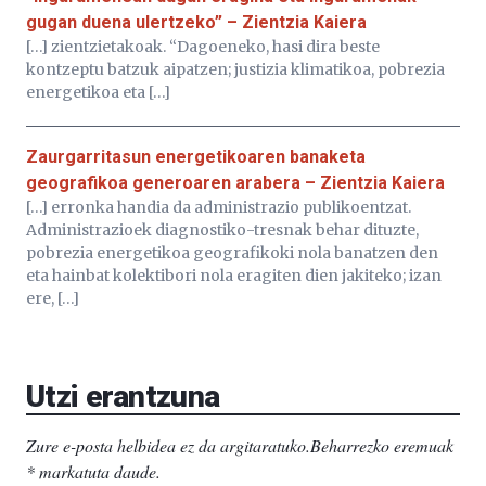
gugan duena ulertzeko” – Zientzia Kaiera
[…] zientzietakoak. “Dagoeneko, hasi dira beste
kontzeptu batzuk aipatzen; justizia klimatikoa, pobrezia
energetikoa eta […]
Zaurgarritasun energetikoaren banaketa
geografikoa generoaren arabera – Zientzia Kaiera
[…] erronka handia da administrazio publikoentzat.
Administrazioek diagnostiko-tresnak behar dituzte,
pobrezia energetikoa geografikoki nola banatzen den
eta hainbat kolektibori nola eragiten dien jakiteko; izan
ere, […]
Utzi erantzuna
Zure e-posta helbidea ez da argitaratuko.
Beharrezko eremuak
*
markatuta daude
.