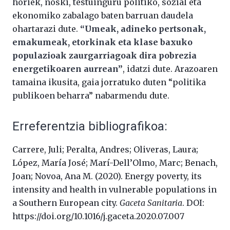
horiek, noski, testuinguru politiko, sozial eta
ekonomiko zabalago baten barruan daudela
ohartarazi dute.
“Umeak, adineko pertsonak,
emakumeak, etorkinak eta klase baxuko
populazioak zaurgarriagoak dira pobrezia
energetikoaren aurrean”
, idatzi dute. Arazoaren
tamaina ikusita, gaia jorratuko duten “politika
publikoen beharra” nabarmendu dute.
Erreferentzia bibliografikoa:
Carrere, Juli; Peralta, Andres; Oliveras, Laura;
López, María José; Marí-Dell’Olmo, Marc; Benach,
Joan; Novoa, Ana M. (2020). Energy poverty, its
intensity and health in vulnerable populations in
a Southern European city.
Gaceta Sanitaria
. DOI:
https://doi.org/10.1016/j.gaceta.2020.07.007