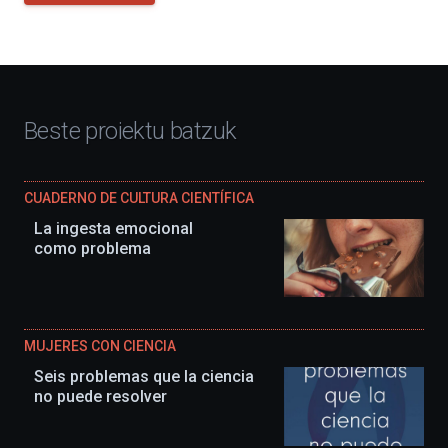
Beste proiektu batzuk
CUADERNO DE CULTURA CIENTÍFICA
La ingesta emocional
como problema
MUJERES CON CIENCIA
Seis problemas que la ciencia
no puede resolver