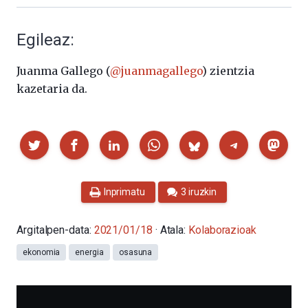
Egileaz:
Juanma Gallego (
@juanmagallego
) zientzia
kazetaria da.
Partekatu
Inprimatu
3 iruzkin
Argitalpen-data:
2021/01/18
· Atala:
Kolaborazioak
ekonomia
energia
osasuna