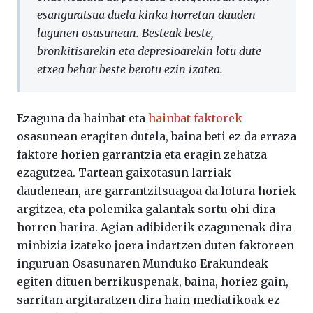
esanguratsua duela kinka horretan dauden
lagunen osasunean. Besteak beste,
bronkitisarekin eta depresioarekin lotu dute
etxea behar beste berotu ezin izatea.
Ezaguna da hainbat eta
hainbat faktorek
osasunean eragiten dutela, baina beti ez da erraza
faktore horien garrantzia eta eragin zehatza
ezagutzea. Tartean gaixotasun larriak
daudenean, are garrantzitsuagoa da lotura horiek
argitzea, eta polemika galantak sortu ohi dira
horren harira. Agian adibiderik ezagunenak dira
minbizia izateko joera indartzen duten faktoreen
inguruan Osasunaren Munduko Erakundeak
egiten dituen berrikuspenak, baina, horiez gain,
sarritan argitaratzen dira hain mediatikoak ez