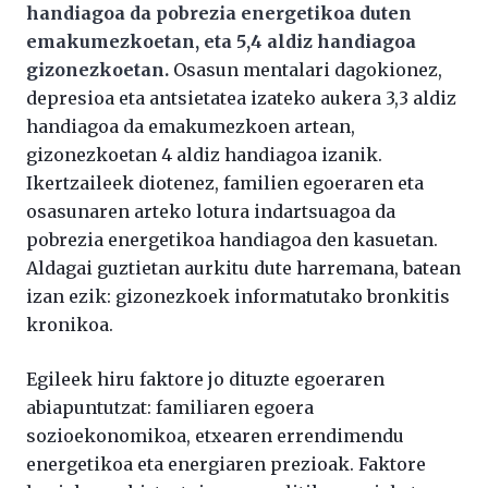
handiagoa da pobrezia energetikoa duten
emakumezkoetan, eta 5,4 aldiz handiagoa
gizonezkoetan.
Osasun mentalari dagokionez,
depresioa eta antsietatea izateko aukera 3,3 aldiz
handiagoa da emakumezkoen artean,
gizonezkoetan 4 aldiz handiagoa izanik.
Ikertzaileek diotenez, familien egoeraren eta
osasunaren arteko lotura indartsuagoa da
pobrezia energetikoa handiagoa den kasuetan.
Aldagai guztietan aurkitu dute harremana, batean
izan ezik: gizonezkoek informatutako bronkitis
kronikoa.
Egileek hiru faktore jo dituzte egoeraren
abiapuntutzat: familiaren egoera
sozioekonomikoa, etxearen errendimendu
energetikoa eta energiaren prezioak. Faktore