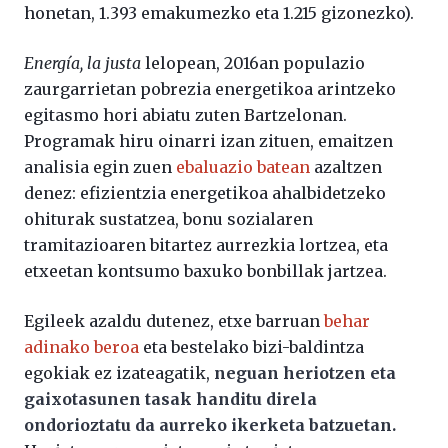
honetan, 1.393 emakumezko eta 1.215 gizonezko).
Energía, la justa
lelopean, 2016an populazio
zaurgarrietan pobrezia energetikoa arintzeko
egitasmo hori abiatu zuten Bartzelonan.
Programak hiru oinarri izan zituen, emaitzen
analisia egin zuen
ebaluazio batean
azaltzen
denez: efizientzia energetikoa ahalbidetzeko
ohiturak sustatzea, bonu sozialaren
tramitazioaren bitartez aurrezkia lortzea, eta
etxeetan kontsumo baxuko bonbillak jartzea.
Egileek azaldu dutenez, etxe barruan
behar
adinako beroa
eta bestelako bizi-baldintza
egokiak ez izateagatik,
neguan heriotzen eta
gaixotasunen tasak handitu direla
ondorioztatu da aurreko ikerketa batzuetan.