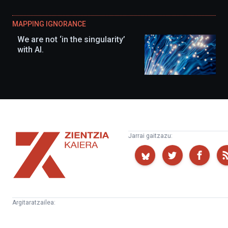
MAPPING IGNORANCE
We are not ‘in the singularity’
with AI.
Zientzia
Jarrai gaitzazu:
Kaiera
Argitaratzailea:
Kultura
Euskampus