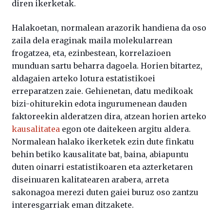
diren ikerketak.
Halakoetan, normalean arazorik handiena da oso
zaila dela eraginak maila molekularrean
frogatzea, eta, ezinbestean, korrelazioen
munduan sartu beharra dagoela. Horien bitartez,
aldagaien arteko lotura estatistikoei
erreparatzen zaie. Gehienetan, datu medikoak
bizi-ohiturekin edota ingurumenean dauden
faktoreekin alderatzen dira, atzean horien arteko
kausalitatea
egon ote daitekeen argitu aldera.
Normalean halako ikerketek ezin dute finkatu
behin betiko kausalitate bat, baina, abiapuntu
duten oinarri estatistikoaren eta azterketaren
diseinuaren kalitatearen arabera, arreta
sakonagoa merezi duten gaiei buruz oso zantzu
interesgarriak eman ditzakete.