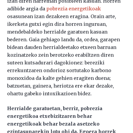
izan diren harreman posibleen kasuan. Horren
adibide argia da
pobrezia energetikoak
osasunean izan dezakeen eragina. Orain arte,
ikerketa gutxi egin dira horren inguruan,
mendebaldeko herrialde garatuen kasuan
bederen. Gaia gehiago landu da, ordea, garapen
bidean dauden herrialdeetako etxeen barruan
kozinatzeko zein berotzeko erabiltzen diren
suteen kutsadurari dagokionez: bereziki
errekuntzaren ondorioz sortutako karbono
monoxidoa da kalte gehien eragiten duena;
batzuetan, gainera, heriotza ere ekar dezake,
ohartu gabeko intoxikazioen bidez.
Herrialde garatuetan, berriz, pobrezia
energetikoa etxebizitzaren behar
energetikoak behar bezala asetzeko
ezintasunarekin lotu ohi da. Egoera horrek