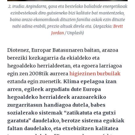
2. irudia: Argindarra, gasa eta bestelako baliabide energetikoak
ezinbestekoak dira gutxieneko bizi kalitate bat mantentzeko,
baina arazo ekonomikoak dituzten familia askok ezin dituzte
nahi adina erabili, prezio altuak direla eta. (Argazkia:
Brett
Jordan
/ Unplash)
Diotenez, Europar Batasunaren baitan, arazoa
bereziki kezkagarria da ekialdeko eta
hegoaldeko herrialdeetan, eta egoera larriagoa
egin zen 2008tik aurrera
higiezinen burbuilak
eztanda egin zuenetik.
Klima epelagoa izan
arren, egileek argudiatu dute Europa
hegoaldeko herrialdeek arazoarekiko
zurgarritasun handiagoa dutela, babes
sozialerako sistemak “zatikatuta eta gutxi
garatuta” daudelako, berotze sistema egokiak
faltan daudelako, eta etxebizitzen kalitatea