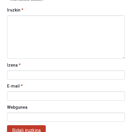
Iruzkin
*
Izena
*
E-mail
*
Webgunea
Bidali iruzkina