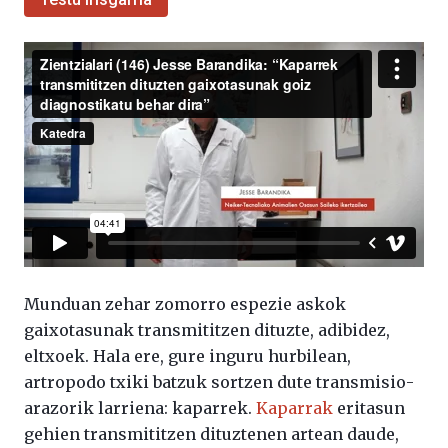
Munduan zehar zomorro espezie askok
gaixotasunak transmititzen dituzte, adibidez,
eltxoek. Hala ere, gure inguru hurbilean,
artropodo txiki batzuk sortzen dute transmisio-
arazorik larriena: kaparrek.
Kaparrak
eritasun
gehien transmititzen dituztenen artean daude,