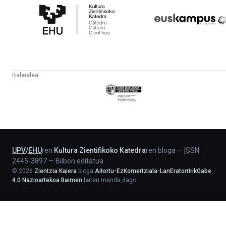
Zientifikoko
Fundazioa
Katedra
Babeslea:
Eusko
Jaurlaritza
-
Lehendakaritza
UPV
/
EHU
ren
Kultura Zientifikoko Katedra
ren bloga
—
ISSN
2445-3897
—
Bilbon editatua
©
2026
Zientzia Kaiera
bloga
Aitortu-EzKomertziala-LanEratorririkGabe
4.0 Nazioartekoa Baimen
baten mende dago