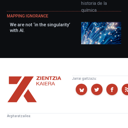
MAPPING IGNORANCE
We are not ‘in the singularity’
with AI.
Zientzia
Jarrai gaitzazu:
Kaiera
Argitaratzailea:
Kultura
Euskampus