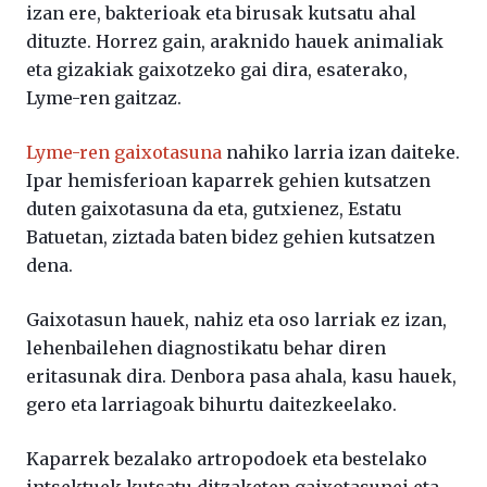
izan ere, bakterioak eta birusak kutsatu ahal
dituzte. Horrez gain, araknido hauek animaliak
eta gizakiak gaixotzeko gai dira, esaterako,
Lyme-ren gaitzaz.
Lyme-ren gaixotasuna
nahiko larria izan daiteke.
Ipar hemisferioan kaparrek gehien kutsatzen
duten gaixotasuna da eta, gutxienez, Estatu
Batuetan, ziztada baten bidez gehien kutsatzen
dena.
Gaixotasun hauek, nahiz eta oso larriak ez izan,
lehenbailehen diagnostikatu behar diren
eritasunak dira. Denbora pasa ahala, kasu hauek,
gero eta larriagoak bihurtu daitezkeelako.
Kaparrek bezalako artropodoek eta bestelako