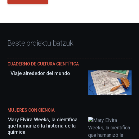
Beste proiektu batzuk
CUADERNO DE CULTURA CIENTÍFICA
Viaje alrededor del mundo
MUJERES CON CIENCIA
Mary Elvira Weeks, la científica
que humanizó la historia de la
química