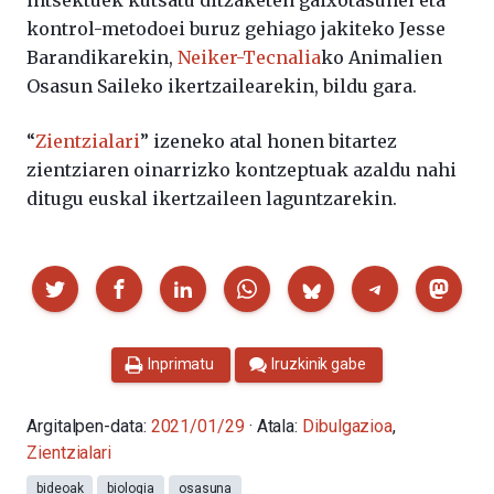
intsektuek kutsatu ditzaketen gaixotasunei eta
kontrol-metodoei buruz gehiago jakiteko Jesse
Barandikarekin,
Neiker-Tecnalia
ko Animalien
Osasun Saileko ikertzailearekin, bildu gara.
“
Zientzialari
” izeneko atal honen bitartez
zientziaren oinarrizko kontzeptuak azaldu nahi
ditugu euskal ikertzaileen laguntzarekin.
Partekatu
Inprimatu
Iruzkinik gabe
Argitalpen-data:
2021/01/29
· Atala:
Dibulgazioa
,
Zientzialari
bideoak
biologia
osasuna