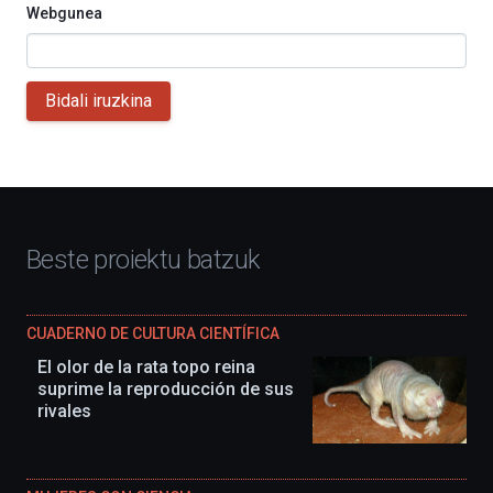
Webgunea
Bidali iruzkina
Beste proiektu batzuk
CUADERNO DE CULTURA CIENTÍFICA
El olor de la rata topo reina
suprime la reproducción de sus
rivales