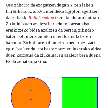
Oso zaharra da ezagutzen dugun π-ren lehen
hurbilketa. K. a. XVI. mendeko Egipton agertzen
da, zehazki
Rhind papiroa
izeneko dokumentuan.
Zirkulu baten azalera bera duen karratu bat
eraikitzeko bidea azaltzen da bertan, zilindro
baten bolumena ematen duen formula baten
barruan. Zirkuluaren diametroa bederatzi zati
egin, bat kendu, eta beste zortzien luzerako aldea
duen karratua da zirkuluaren azalera bera duena.
Ez da zehatza, jakina.