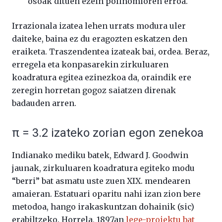
osoak dituen ezein polinomioren erroa.
Irrazionala izatea lehen urrats modura uler
daiteke, baina ez du eragozten eskatzen den
eraiketa. Traszendentea izateak bai, ordea. Beraz,
erregela eta konpasarekin zirkuluaren
koadratura egitea ezinezkoa da, oraindik ere
zeregin horretan gogoz saiatzen direnak
badauden arren.
π = 3.2 izateko zorian egon zenekoa
Indianako mediku batek, Edward J. Goodwin
jaunak, zirkuluaren koadratura egiteko modu
“berri” bat asmatu uste zuen XIX. mendearen
amaieran. Estatuari oparitu nahi izan zion bere
metodoa, hango irakaskuntzan dohainik (sic)
erabiltzeko. Horrela, 1897an
lege-proiektu bat