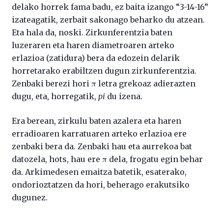
delako horrek fama badu, ez baita izango “3-14-16”
izateagatik, zerbait sakonago beharko du atzean.
Eta hala da, noski. Zirkunferentzia baten
luzeraren eta haren diametroaren arteko
erlazioa (zatidura) bera da edozein delarik
horretarako erabiltzen dugun zirkunferentzia.
Zenbaki berezi hori π letra grekoaz adierazten
dugu, eta, horregatik,
pi
du izena.
Era berean, zirkulu baten azalera eta haren
erradioaren karratuaren arteko erlazioa ere
zenbaki bera da. Zenbaki hau eta aurrekoa bat
datozela, hots, hau ere π dela, frogatu egin behar
da. Arkimedesen emaitza batetik, esaterako,
ondorioztatzen da hori, beherago erakutsiko
dugunez.