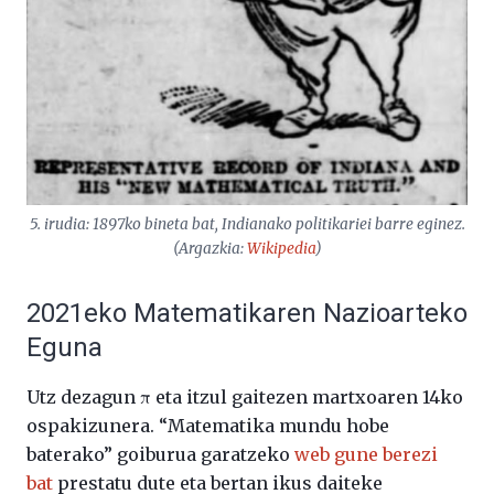
5. irudia: 1897ko bineta bat, Indianako politikariei barre eginez.
(Argazkia:
Wikipedia
)
2021eko Matematikaren Nazioarteko
Eguna
Utz dezagun π eta itzul gaitezen martxoaren 14ko
ospakizunera. “Matematika mundu hobe
baterako” goiburua garatzeko
web gune berezi
bat
prestatu dute eta bertan ikus daiteke