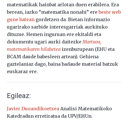
matematikak hainbat arlotan duen erabilera. Era
berean, iazko “matematika nonahi” ere
beste web
gune batean
gordetzen da. Bietan informazio
ugarirako sarbide interesgarriak aurkituko
dituzue. Hemen inguruan ere ekitaldi eta
dokumentu ugari aurki daitezke
Martxoa,
matematikaren hilabetea
izenburupean (EHU eta
BCAM daude babesleen artean). Gehiena
gaztelaniaz dago, baina badaude material batzuk
euskaraz ere.
Egileaz:
Javier Duoandikoetxea
Analisi Matematikoko
Katedradun erretiratua da UPV/EHUn.