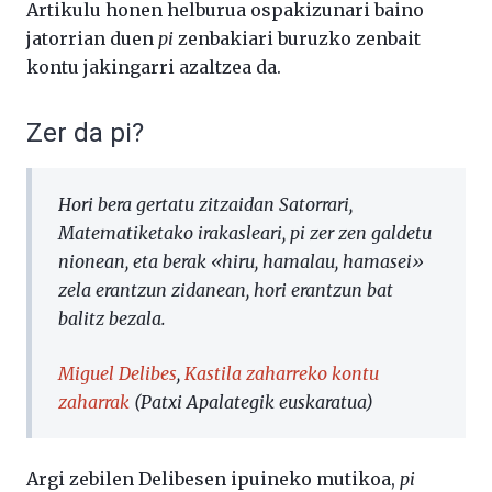
Artikulu honen helburua ospakizunari baino
jatorrian duen
pi
zenbakiari buruzko zenbait
kontu jakingarri azaltzea da.
Zer da pi?
Hori bera gertatu zitzaidan Satorrari,
Matematiketako irakasleari, pi zer zen galdetu
nionean, eta berak «hiru, hamalau, hamasei»
zela erantzun zidanean, hori erantzun bat
balitz bezala.
Miguel Delibes
,
Kastila zaharreko kontu
zaharrak
(Patxi Apalategik euskaratua)
Argi zebilen Delibesen ipuineko mutikoa,
pi