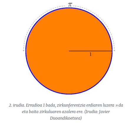
2. irudia. Erradioa 1 bada, zirkunferentzia erdiaren luzera π da
eta baita zirkuluaren azalera ere. (Irudia: Javier
Duoandikoetxea)