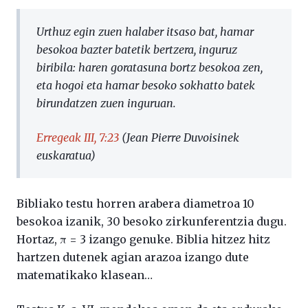
Urthuz egin zuen halaber itsaso bat, hamar
besokoa bazter batetik bertzera, inguruz
biribila: haren goratasuna bortz besokoa zen,
eta hogoi eta hamar besoko sokhatto batek
birundatzen zuen inguruan.
Erregeak III, 7:23
(Jean Pierre Duvoisinek
euskaratua)
Bibliako testu horren arabera diametroa 10
besokoa izanik, 30 besoko zirkunferentzia dugu.
Hortaz, π = 3 izango genuke. Biblia hitzez hitz
hartzen dutenek agian arazoa izango dute
matematikako klasean…