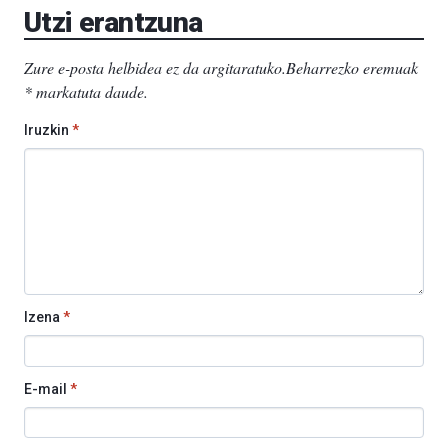
Utzi erantzuna
Zure e-posta helbidea ez da argitaratuko.
Beharrezko eremuak
*
markatuta daude
.
Iruzkin
*
Izena
*
E-mail
*