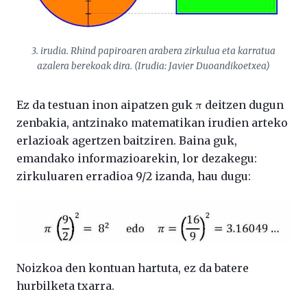
3. irudia. Rhind papiroaren arabera zirkulua eta karratua
azalera berekoak dira. (Irudia: Javier Duoandikoetxea)
Ez da testuan inon aipatzen guk π deitzen dugun
zenbakia, antzinako matematikan irudien arteko
erlazioak agertzen baitziren. Baina guk,
emandako informazioarekin, lor dezakegu:
zirkuluaren erradioa 9/2 izanda, hau dugu:
Noizkoa den kontuan hartuta, ez da batere
hurbilketa txarra.