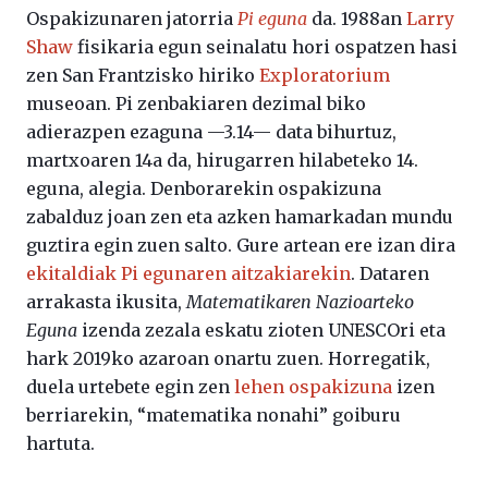
Ospakizunaren jatorria
Pi eguna
da. 1988an
Larry
Shaw
fisikaria egun seinalatu hori ospatzen hasi
zen San Frantzisko hiriko
Exploratorium
museoan. Pi zenbakiaren dezimal biko
adierazpen ezaguna —3.14— data bihurtuz,
martxoaren 14a da, hirugarren hilabeteko 14.
eguna, alegia. Denborarekin ospakizuna
zabalduz joan zen eta azken hamarkadan mundu
guztira egin zuen salto. Gure artean ere izan dira
ekitaldiak Pi egunaren aitzakiarekin
. Dataren
arrakasta ikusita,
Matematikaren Nazioarteko
Eguna
izenda zezala eskatu zioten UNESCOri eta
hark 2019ko azaroan onartu zuen. Horregatik,
duela urtebete egin zen
lehen ospakizuna
izen
berriarekin, “matematika nonahi” goiburu
hartuta.