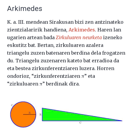
Arkimedes
K. a. III. mendean Sirakusan bizi zen antzinateko
zientzialaririk handiena,
Arkimedes
. Haren lan
ugarien artean bada
Zirkuluaren neurketa
izeneko
eskutitz bat. Bertan, zirkuluaren azalera
triangelu zuzen batenaren berdina dela frogatzen
du. Triangelu zuzenaren kateto bat erradioa da
eta bestea zirkunferentziaren luzera. Horren
ondorioz, “zirkunferentziaren π” eta
“zirkuluaren π” berdinak dira.