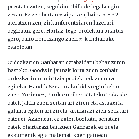
prestatu zuten, zegokion ibilbide legala egin
zezan. Ez zen bertan π aipatzen, baina π = 3.2
ateratzen zen, zirkunferentziaren luzerari
begiratuz gero. Hortaz, lege-proiektua onartuz
gero, balio hori izango zuen π-k Indianako
eskoletan.
Ordezkarien Ganbaran eztabaidatu behar zuten
hasteko. Goodwin jaunak lortu zuen zenbait
ordezkariren oniritzia proiektuak aurrera
egiteko. Handik Senaturako bidea egin behar
zuen. Zorionez, Purdue unibertsitateko irakasle
batek jakin zuen zertan ari ziren eta astakeria
galanta egiten ari zirela jakinarazi zien senatari
batzuei. Azkenean ez zuten bozkatu, senatari
batek ohartarazi baitzuen Ganbarak ez zuela
eskumenik egia matematikoen gainean