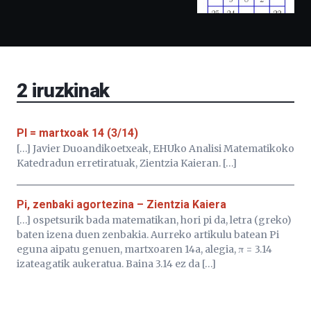
ditu:
Bidebarrietako
Liburutegia,
Bizkaia
Aretoa-
EHU…
2
iruzkinak
PI = martxoak 14 (3/14)
[…] Javier Duoandikoetxeak, EHUko Analisi Matematikoko
Katedradun erretiratuak, Zientzia Kaieran. […]
Pi, zenbaki agortezina – Zientzia Kaiera
[…] ospetsurik bada matematikan, hori pi da, letra (greko)
baten izena duen zenbakia. Aurreko artikulu batean Pi
eguna aipatu genuen, martxoaren 14a, alegia, π = 3.14
izateagatik aukeratua. Baina 3.14 ez da […]