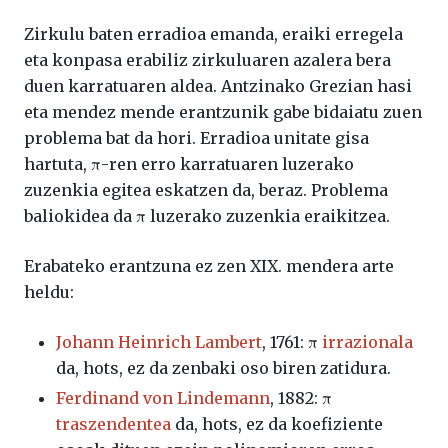
Zirkulu baten erradioa emanda, eraiki erregela
eta konpasa erabiliz zirkuluaren azalera bera
duen karratuaren aldea. Antzinako Grezian hasi
eta mendez mende erantzunik gabe bidaiatu zuen
problema bat da hori. Erradioa unitate gisa
hartuta, π-ren erro karratuaren luzerako
zuzenkia egitea eskatzen da, beraz. Problema
baliokidea da π luzerako zuzenkia eraikitzea.
Erabateko erantzuna ez zen XIX. mendera arte
heldu:
Johann Heinrich Lambert
, 1761: π
irrazionala
da, hots, ez da zenbaki oso biren zatidura.
Ferdinand von Lindemann
, 1882: π
traszendentea
da, hots, ez da koefiziente