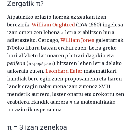
Zergatik π?
Aipaturiko erlazio horrek ez zeukan izen
berezirik.
William Oughtred
(1574-1660) ingelesa
izan omen zen lehena π letra erabiltzen hura
adierazteko. Geroago,
William Jones
galestarrak
1706ko liburu batean erabili zuen. Letra greko
hori alfabeto latinoaren
p
letrari dagokio eta
periferia
(περιφέρεια) hitzaren lehen letra delako
aukeratu zuten.
Leonhard Euler
matematikari
handiak bere egin zuen proposamena eta haren
lanek eragin nabarmena izan zutenez XVIII.
mendetik aurrera, laster onartu eta orokortu zen
erabilera. Handik aurrera π da matematikako
notaziorik ospetsuena.
π = 3 izan zenekoa