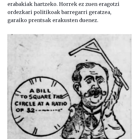
erabakiak hartzeko. Horrek ez zuen eragotzi
ordezkari politikoak barregarri geratzea,
garaiko prentsak erakusten duenez.