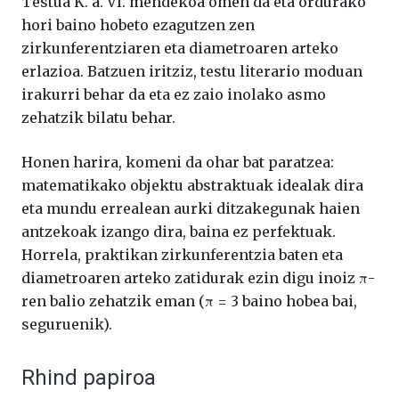
Testua K. a. VI. mendekoa omen da eta ordurako
hori baino hobeto ezagutzen zen
zirkunferentziaren eta diametroaren arteko
erlazioa. Batzuen iritziz, testu literario moduan
irakurri behar da eta ez zaio inolako asmo
zehatzik bilatu behar.
Honen harira, komeni da ohar bat paratzea:
matematikako objektu abstraktuak idealak dira
eta mundu errealean aurki ditzakegunak haien
antzekoak izango dira, baina ez perfektuak.
Horrela, praktikan zirkunferentzia baten eta
diametroaren arteko zatidurak ezin digu inoiz π-
ren balio zehatzik eman (π = 3 baino hobea bai,
seguruenik).
Rhind papiroa