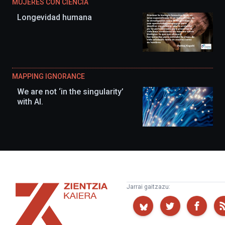
MUJERES CON CIENCIA
Longevidad humana
MAPPING IGNORANCE
We are not ‘in the singularity’
with AI.
Zientzia
Jarrai gaitzazu:
Kaiera