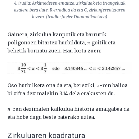
4. irudia: Arkimedesen emaitza: zirkuluak eta triangeluak
azalera bera dute. R erradioa da eta C, zirkunferentziaren
luzera. (Irudia: Javier Duoandikoetxea)
Gainera, zirkulua kanpotik eta barrutik
poligonoen bitartez hurbilduta, π goitik eta
behetik bornatu zuen. Hau lortu zuen:
Oso hurbilketa ona da eta, bereziki, π-ren balioa
bi zifra dezimalekin 3.14 dela erakusten du.
π-ren dezimalen kalkulua historia amaigabea da
eta hobe dugu beste baterako uztea.
Zirkuluaren koadratura