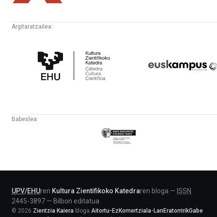
Argitaratzailea:
Kultura
Euskampus
Zientifikoko
Fundazioa
Katedra
Babeslea:
Eusko
Jaurlaritza
-
Lehendakaritza
UPV
/
EHU
ren
Kultura Zientifikoko Katedra
ren bloga
—
ISSN
2445-3897
—
Bilbon editatua
©
2026
Zientzia Kaiera
bloga
Aitortu-EzKomertziala-LanEratorririkGabe