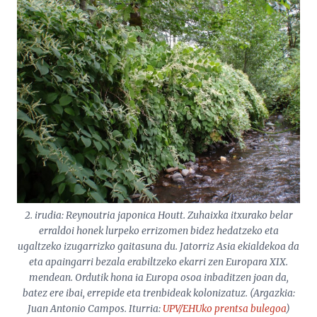
2. irudia:
Reynoutria japonica Houtt
. Zuhaixka itxurako belar
erraldoi honek lurpeko errizomen bidez hedatzeko eta
ugaltzeko izugarrizko gaitasuna du. Jatorriz Asia ekialdekoa da
eta apaingarri bezala erabiltzeko ekarri zen Europara XIX.
mendean. Ordutik hona ia Europa osoa inbaditzen joan da,
batez ere ibai, errepide eta trenbideak kolonizatuz. (Argazkia:
Juan Antonio Campos. Iturria:
UPV/EHUko prentsa bulegoa
)