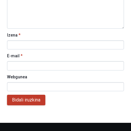
Izena
*
E-mail
*
Webgunea
Bidali iruzkina