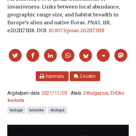
invasiveness: Links between local abundance,
geographic range size, and habitat breadth in
Europe’s alien and native floras.
PNAS
, 118,
e2021173118. DOI:
10.1073/pnas.2021173118
Partekatu
Inprimatu
2 iruzkin
Argitalpen-data:
2021/11/03
· Atala:
Dibulgazioa
,
EHUko
ikerketa
biologia
botanika
ekologia