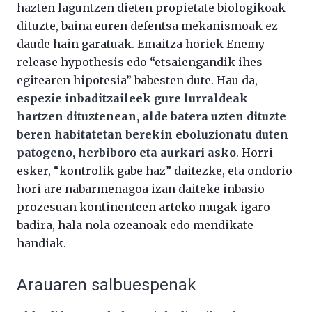
hazten laguntzen dieten propietate biologikoak
dituzte, baina euren defentsa mekanismoak ez
daude hain garatuak. Emaitza horiek Enemy
release hypothesis edo “etsaiengandik ihes
egitearen hipotesia” babesten dute. Hau da,
espezie inbaditzaileek gure lurraldeak
hartzen dituztenean, alde batera uzten dituzte
beren habitatetan berekin eboluzionatu duten
patogeno, herbiboro eta aurkari asko
. Horri
esker, “kontrolik gabe haz” daitezke, eta ondorio
hori are nabarmenagoa izan daiteke inbasio
prozesuan kontinenteen arteko mugak igaro
badira, hala nola ozeanoak edo mendikate
handiak.
Arauaren salbuespenak