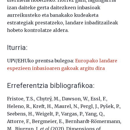
ulermena hobetzeko. Horrez gain, lagungarria
izan daiteke gerta daitezkeen inbasioak
aurreikusteko eta banakako kudeaketa
estrategiak prestatzeko, landare inbaditzaileak
hobeto kontrolatze aldera.
Iturria:
UPV/EHUko prentsa bulegoa:
Europako landare
espezieen inbasioaren gakoak argitu dira
Erreferentzia bibliografikoa:
Fristoe, T.S., Chytrý, M., Dawson, W., Essl, F.,
Heleno, R., Kreft, H., Maurel, N., Pergl, J.,
Pyšek, P.,
Seebens, H., Weigelt, P., Vargas, P., Yang, Q.,
Attorre, F., Bergmeier, E., Bernhardt-Römermann,
M., Biurrun, I.
et al
(2021).
Dimensions of