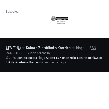
Babeslea:
Eusko
Jaurlaritza
-
Lehendakaritza
UPV
/
EHU
ren
Kultura Zientifikoko Katedra
ren bloga
—
ISSN
2445-3897
—
Bilbon editatua
©
2026
Zientzia Kaiera
bloga
Aitortu-EzKomertziala-LanEratorririkGabe
4.0 Nazioartekoa Baimen
baten mende dago