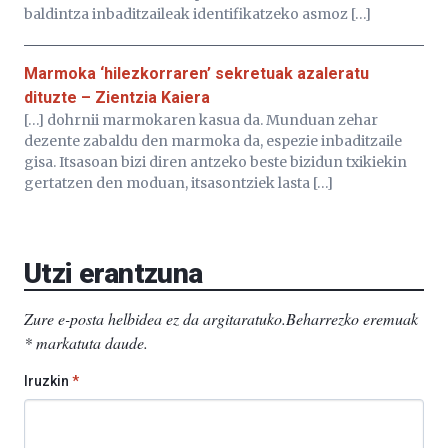
baldintza inbaditzaileak identifikatzeko asmoz […]
Marmoka ‘hilezkorraren’ sekretuak azaleratu
dituzte – Zientzia Kaiera
[…] dohrnii marmokaren kasua da. Munduan zehar
dezente zabaldu den marmoka da, espezie inbaditzaile
gisa. Itsasoan bizi diren antzeko beste bizidun txikiekin
gertatzen den moduan, itsasontziek lasta […]
Utzi erantzuna
Zure e-posta helbidea ez da argitaratuko.
Beharrezko eremuak
*
markatuta daude
.
Iruzkin
*