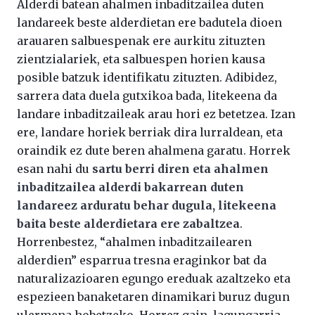
Alderdi batean ahalmen inbaditzailea duten
landareek beste alderdietan ere badutela dioen
arauaren salbuespenak ere aurkitu zituzten
zientzialariek, eta salbuespen horien kausa
posible batzuk identifikatu zituzten. Adibidez,
sarrera data duela gutxikoa bada, litekeena da
landare inbaditzaileak arau hori ez betetzea. Izan
ere, landare horiek berriak dira lurraldean, eta
oraindik ez dute beren ahalmena garatu. Horrek
esan nahi du
sartu berri diren eta ahalmen
inbaditzailea alderdi bakarrean duten
landareez arduratu behar dugula, litekeena
baita beste alderdietara ere zabaltzea
.
Horrenbestez, “ahalmen inbaditzailearen
alderdien” esparrua tresna eraginkor bat da
naturalizazioaren egungo ereduak azaltzeko eta
espezieen banaketaren dinamikari buruz dugun