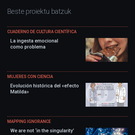
Beste proiektu batzuk
CUADERNO DE CULTURA CIENTÍFICA
La ingesta emocional
como problema
MUJERES CON CIENCIA
Evolución histórica del «efecto
Matilda»
MAPPING IGNORANCE
We are not ‘in the singularity’