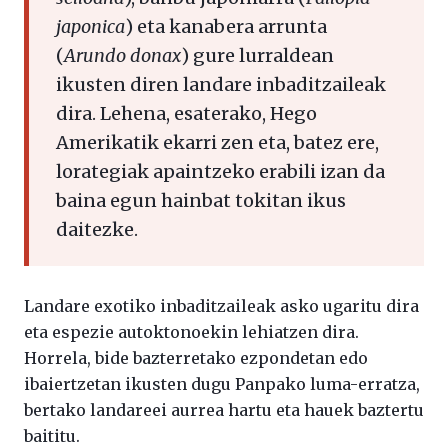
japonica
) eta kanabera arrunta
(
Arundo donax
) gure lurraldean
ikusten diren landare inbaditzaileak
dira. Lehena, esaterako, Hego
Amerikatik ekarri zen eta, batez ere,
lorategiak apaintzeko erabili izan da
baina egun hainbat tokitan ikus
daitezke.
Landare exotiko inbaditzaileak asko ugaritu dira
eta espezie autoktonoekin lehiatzen dira.
Horrela, bide bazterretako ezpondetan edo
ibaiertzetan ikusten dugu Panpako luma-erratza,
bertako landareei aurrea hartu eta hauek baztertu
baititu.