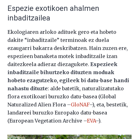
Espezie exotikoen ahalmen
inbaditzailea
Ekologiaren arloko adituek gero eta hobeto
dakite “inbaditzaile” terminoak ez duela
ezaugarri bakarra deskribatzen. Hain zuzen ere,
espezieen banaketa motek inbaditzaile izan
daitezkeela adieraz diezagukete.
Espezieek
inbaditzaile bihurtzeko dituzten moduak
hobeto ezagutzeko, egileek bi datu-base handi
nahastu dituzte
: alde batetik, naturalizatutako
flora exotikoari buruzko datu-basea (Global
Naturalized Alien Flora –
GloNAF
–), eta, bestetik,
landareei buruzko Europako datu-basea
(European Vegetation Archive –
EVA
–).