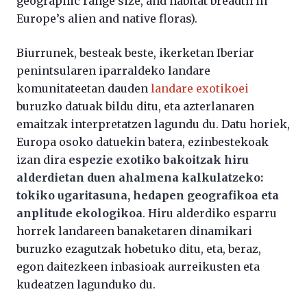
geographic range size, and habitat breadth in
Europe’s alien and native floras).
Biurrunek, besteak beste, ikerketan Iberiar
penintsularen iparraldeko landare
komunitateetan dauden
landare exotikoei
buruzko datuak bildu ditu, eta azterlanaren
emaitzak interpretatzen lagundu du. Datu horiek,
Europa osoko datuekin batera, ezinbestekoak
izan dira
espezie exotiko bakoitzak hiru
alderdietan duen ahalmena kalkulatzeko:
tokiko ugaritasuna, hedapen geografikoa eta
anplitude ekologikoa
. Hiru alderdiko esparru
horrek landareen banaketaren dinamikari
buruzko ezagutzak hobetuko ditu, eta, beraz,
egon daitezkeen inbasioak aurreikusten eta
kudeatzen lagunduko du.