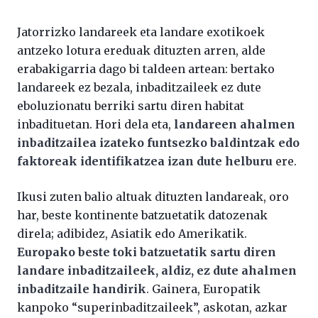
Jatorrizko landareek eta landare exotikoek
antzeko lotura ereduak dituzten arren, alde
erabakigarria dago bi taldeen artean: bertako
landareek ez bezala, inbaditzaileek ez dute
eboluzionatu berriki sartu diren habitat
inbadituetan. Hori dela eta,
landareen ahalmen
inbaditzailea izateko funtsezko baldintzak edo
faktoreak identifikatzea izan dute helburu
ere.
Ikusi zuten balio altuak dituzten landareak, oro
har, beste kontinente batzuetatik datozenak
direla; adibidez, Asiatik edo Amerikatik.
Europako beste toki batzuetatik sartu diren
landare inbaditzaileek, aldiz, ez dute ahalmen
inbaditzaile handirik
. Gainera, Europatik
kanpoko “superinbaditzaileek”, askotan, azkar