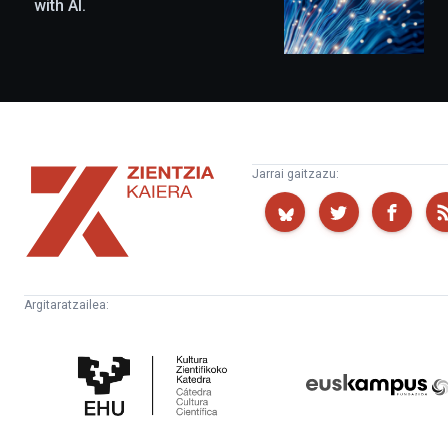
with AI.
Zientzia
Jarrai gaitzazu:
Kaiera
Argitaratzailea:
Kultura
Euskampus
Zientifikoko
Fundazioa
Katedra