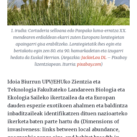
1. irudia:
Cortaderia selloana
edo Panpako luma-erratza XX.
mendearen erdialdean ekarri zuten Europara lorategietan
apaingarri gisa erabiltzeko. Lorategietatik ihes egin eta
bertakotu egin zen 80. eta 90. hamarkadetan eta izugarri
hedatu da Euskal Herrian. (Argazkia:
JackieLou DL
– Pixabay
lizentziapean. Iturria:
pixabay.com
)
Idoia Biurrun UPV/EHUko Zientzia eta
Teknologia Fakultateko Landareen Biologia eta
Ekologia Saileko ikertzailea da eta Europan
dauden espezie exotikoen ahalmen eta baldintza
inbaditzaileak identifikatzen dituen nazioarteko
ikerketa baten parte hartu du (Dimensions of
invasiveness: links between local abundance,