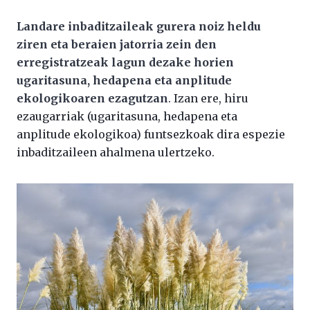
Landare inbaditzaileak gurera noiz heldu
ziren eta beraien jatorria zein den
erregistratzeak lagun dezake horien
ugaritasuna, hedapena eta anplitude
ekologikoaren ezagutzan
. Izan ere, hiru
ezaugarriak (ugaritasuna, hedapena eta
anplitude ekologikoa) funtsezkoak dira espezie
inbaditzaileen ahalmena ulertzeko.