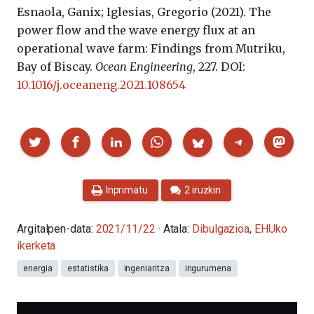
Esnaola, Ganix; Iglesias, Gregorio (2021).
The
power flow and the wave energy flux at an
operational wave farm: Findings from Mutriku,
Bay of Biscay.
Ocean Engineering
, 227. DOI:
10.1016/j.oceaneng.2021.108654
Partekatu
Inprimatu
2 iruzkin
Argitalpen-data:
2021/11/22
· Atala:
Dibulgazioa
,
EHUko
ikerketa
energia
estatistika
ingeniaritza
ingurumena