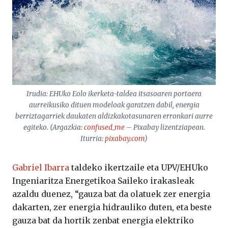
Irudia: EHUko Eolo ikerketa-taldea itsasoaren portaera
aurreikusiko dituen modeloak garatzen dabil, energia
berriztagarriek daukaten aldizkakotasunaren erronkari aurre
egiteko. (Argazkia:
confused_me
– Pixabay lizentziapean.
Iturria:
pixabay.com
)
Gabriel Ibarra
taldeko ikertzaile eta UPV/EHUko
Ingeniaritza Energetikoa Saileko irakasleak
azaldu duenez, “gauza bat da olatuek zer energia
dakarten, zer energia hidrauliko duten, eta beste
gauza bat da hortik zenbat energia elektriko