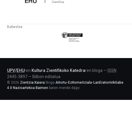
Babeslea:
Eusko
Jaurlaritza
-
Lehendakaritza
UPV
/
EHU
ren
Kultura Zientifikoko Katedra
ren bloga
—
ISSN
2445-3897
—
Bilbon editatua
©
2026
Zientzia Kaiera
bloga
Aitortu-EzKomertziala-LanEratorririkGabe
4.0 Nazioartekoa Baimen
baten mende dago