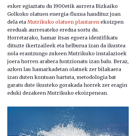
esker egiaztatu du 1900etik aurrera Bizkaiko
Golkoko olatuen energia-fluxua handituz joan
dela eta
Mutrikuko olatuen plantaren
ekoizpen
ereduak aurresateko eredua sortu du.
Horretarako, hamar itsas egoera identifikatu
dituzte ikertzaileek eta helburua izan da ikustea
nola erantzungo zukeen Mutrikuko instalazioek
joera horren arabera funtzionatu izan balu. Beraz,
azken lau hamarkadetan olatuek zer bilakaera
izan duten kontuan hartuta, metodologia bat
garatu dute ikusteko gorakada horrek zer eragin
eduki dezakeen Mutrikuko ekoizpenean.