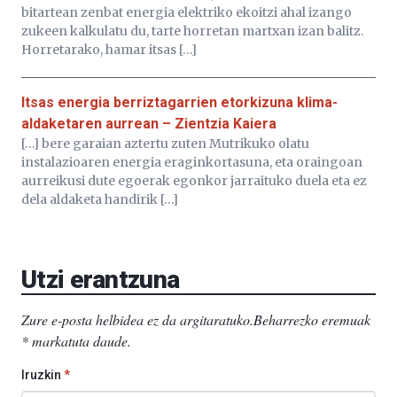
bitartean zenbat energia elektriko ekoitzi ahal izango
zukeen kalkulatu du, tarte horretan martxan izan balitz.
Horretarako, hamar itsas […]
Itsas energia berriztagarrien etorkizuna klima-
aldaketaren aurrean – Zientzia Kaiera
[…] bere garaian aztertu zuten Mutrikuko olatu
instalazioaren energia eraginkortasuna, eta oraingoan
aurreikusi dute egoerak egonkor jarraituko duela eta ez
dela aldaketa handirik […]
Utzi erantzuna
Zure e-posta helbidea ez da argitaratuko.
Beharrezko eremuak
*
markatuta daude
.
Iruzkin
*