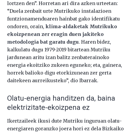
lortzen den”. Horretan ari dira azken urteetan:
“Duela zenbait urte Mutrikuko instalazioen
funtzionamenduaren hainbat gako identifikatu
ondoren, orain,
klima-aldaketak Mutrikuko
ekoizpenean zer eragin duen jakiteko
metodologia bat garatu dugu
. Haren bidez,
kalkulatu dugu 1979-2019 bitartean Mutriku
jardunean aritu izan balitz zenbaterainoko
energia ekoitziko zukeen eguneko; eta, gainera,
horrek balioko digu etorkizunean zer gerta
daitekeen aurreikusteko”, dio Ibarrak.
Olatu-energia handitzen da, baina
elektrizitate-ekoizpena ez
Ikertzaileek ikusi dute Mutriku inguruan olatu-
energiaren goranzko joera hori ez dela Bizkaiko