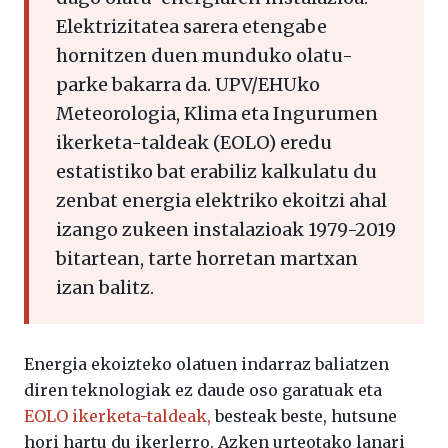
Elektrizitatea sarera etengabe
hornitzen duen munduko olatu-
parke bakarra da. UPV/EHUko
Meteorologia, Klima eta Ingurumen
ikerketa-taldeak (EOLO) eredu
estatistiko bat erabiliz kalkulatu du
zenbat energia elektriko ekoitzi ahal
izango zukeen instalazioak 1979-2019
bitartean, tarte horretan martxan
izan balitz.
Energia ekoizteko olatuen indarraz baliatzen
diren teknologiak ez daude oso garatuak eta
EOLO ikerketa-taldeak,
besteak beste, hutsune
hori hartu du ikerlerro. Azken urteotako lanari