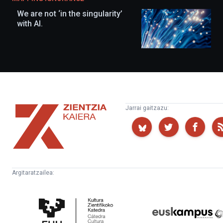
We are not ‘in the singularity’
with AI.
Zientzia
Jarrai gaitzazu:
Kaiera
Argitaratzailea:
Kultura
Euskampus
Zientifikoko
Fundazioa
Katedra