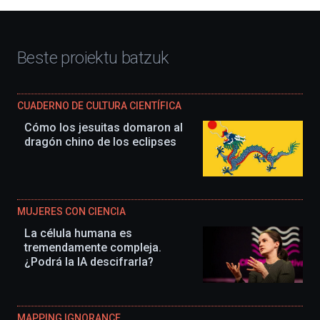
Beste proiektu batzuk
CUADERNO DE CULTURA CIENTÍFICA
Cómo los jesuitas domaron al
dragón chino de los eclipses
MUJERES CON CIENCIA
La célula humana es
tremendamente compleja.
¿Podrá la IA descifrarla?
MAPPING IGNORANCE