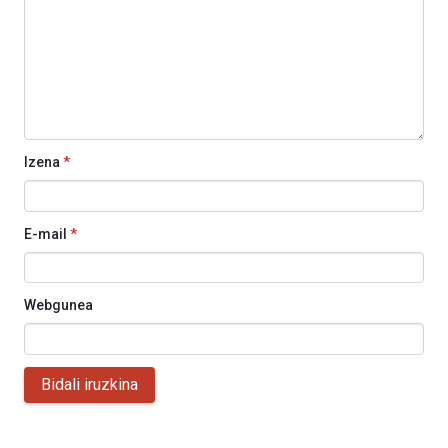
Izena
*
E-mail
*
Webgunea
Bidali iruzkina