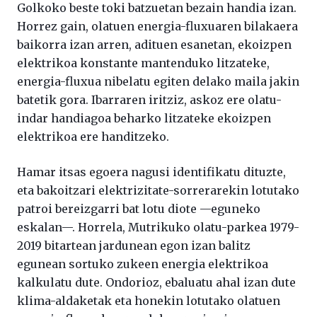
Golkoko beste toki batzuetan bezain handia izan.
Horrez gain, olatuen energia-fluxuaren bilakaera
baikorra izan arren, adituen esanetan, ekoizpen
elektrikoa konstante mantenduko litzateke,
energia-fluxua nibelatu egiten delako maila jakin
batetik gora. Ibarraren iritziz, askoz ere olatu-
indar handiagoa beharko litzateke ekoizpen
elektrikoa ere handitzeko.
Hamar itsas egoera nagusi identifikatu dituzte,
eta bakoitzari elektrizitate-sorrerarekin lotutako
patroi bereizgarri bat lotu diote —eguneko
eskalan—. Horrela, Mutrikuko olatu-parkea 1979-
2019 bitartean jardunean egon izan balitz
egunean sortuko zukeen energia elektrikoa
kalkulatu dute. Ondorioz, ebaluatu ahal izan dute
klima-aldaketak eta honekin lotutako olatuen