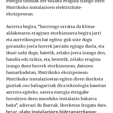
energia-fluxuak zer-nolako eragina izango zuen
Mutrikuko instalazioen elektrizitate-
ekoizpenean.
Aurrera begira, “hurrengo urratsa da klima-
aldaketaren eraginez etorkizunera begira jarri
eta aurreikuspen bat egitea: guk uste dugu
goranzko joera horrek jarraitu egingo duela, eta
ikusi nahi dugu, batetik, zelako joera izango den,
handia edo txikia, eta, bestetik, zelako eragina
izango duen horrek etorkizunean, datozen
hamarkadetan, Mutrikuko ekoizpenean.
Mutrikuko instalazioetan egiten diren ikerketa
guztiak oso baliagarriak dira teknologia hauetan
aurrera egiteko, sarera energia etengabe
hornitzen duen munduko instalazio bakarra
baita”, adierazi du Ibarrak. Ikerketan frogatu dute,
beraz,
olatu-instalazioen bideragarritasun-