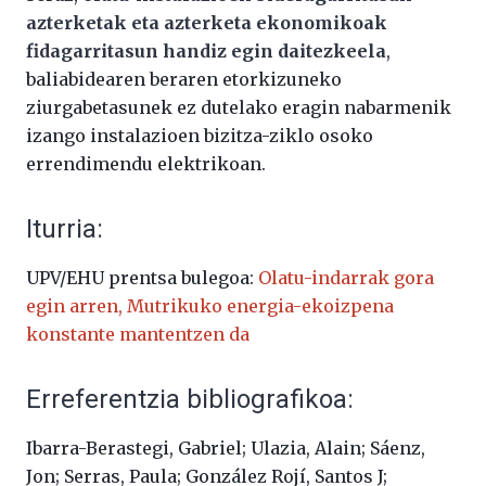
azterketak eta azterketa ekonomikoak
fidagarritasun handiz egin daitezkeela
,
baliabidearen beraren etorkizuneko
ziurgabetasunek ez dutelako eragin nabarmenik
izango instalazioen bizitza-ziklo osoko
errendimendu elektrikoan.
Iturria:
UPV/EHU prentsa bulegoa:
Olatu-indarrak gora
egin arren, Mutrikuko energia-ekoizpena
konstante mantentzen da
Erreferentzia bibliografikoa:
Ibarra-Berastegi, Gabriel; Ulazia, Alain; Sáenz,
Jon; Serras, Paula; González Rojí, Santos J;