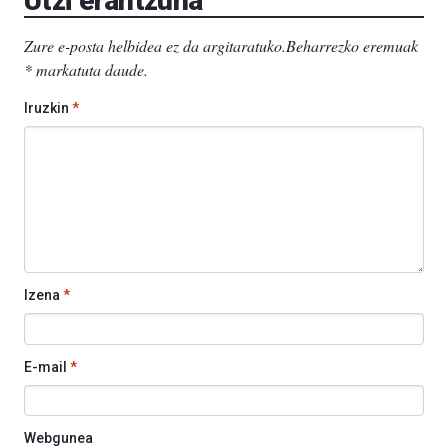
Utzi erantzuna
Zure e-posta helbidea ez da argitaratuko.
Beharrezko eremuak
*
markatuta daude
.
Iruzkin
*
Izena
*
E-mail
*
Webgunea