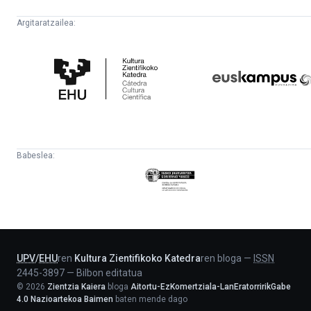
Argitaratzailea:
Kultura
Euskampus
Zientifikoko
Fundazioa
Katedra
Babeslea:
Eusko
Jaurlaritza
-
Lehendakaritza
UPV
/
EHU
ren
Kultura Zientifikoko Katedra
ren bloga
—
ISSN
2445-3897
—
Bilbon editatua
©
2026
Zientzia Kaiera
bloga
Aitortu-EzKomertziala-LanEratorririkGabe
4.0 Nazioartekoa Baimen
baten mende dago