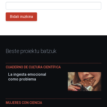
Bidali iruzkina
Beste proiektu batzuk
CUADERNO DE CULTURA CIENTÍFICA
La ingesta emocional
como problema
MUJERES CON CIENCIA