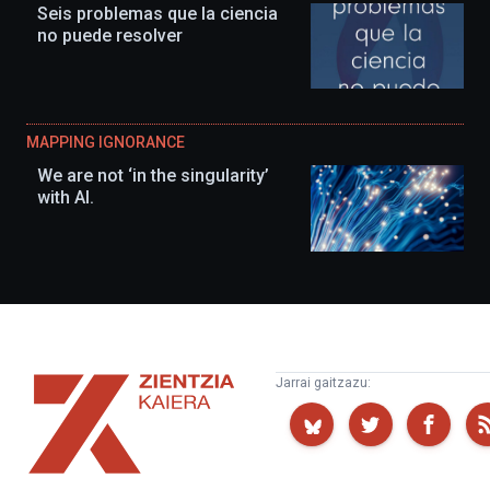
Seis problemas que la ciencia
no puede resolver
MAPPING IGNORANCE
We are not ‘in the singularity’
with AI.
Zientzia
Jarrai gaitzazu:
Kaiera