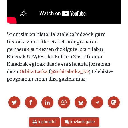
‘Zientziaren historia’ ataleko bideoek gure
historia zientifiko eta teknologikoaren
gertaerak aurkezten dizkigute labur-labur.
Bideoak UPV/EHUko Kultura Zientifikoko
Katedrak eginak daude eta zientzia jorratzen
duen
Órbita Laika
(
@orbitalaika_tve
) telebista-
programan eman dira gaztelaniaz.
Partekatu
Inprimatu
Iruzkinik gabe