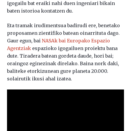
igogailu bat eraiki nahi duen ingeniari bikain
baten istorioa kontatzen du.
Eta tramak irudimentsua badirudi ere, benetako
proposamen zientifiko batean oinarrituta dago.
Gaur egun, bai
NASAk bai Europako Espazio
Agentziak
espazioko igogailuen proiektu bana
dute. Tiradera batean gordeta daude, hori bai;
oraingoz eginezinak direlako. Baina nork daki,
baliteke etorkizunean gure planeta 20.000.
solairutik ikusi ahal izatea.