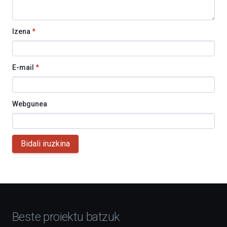
Izena
*
E-mail
*
Webgunea
Bidali iruzkina
Beste proiektu batzuk