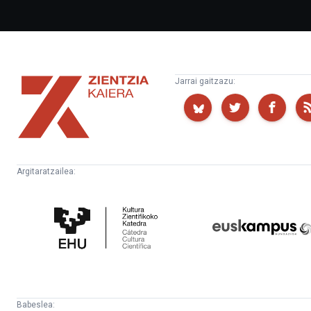
Zientzia
Jarrai gaitzazu:
Kaiera
Argitaratzailea:
Kultura
Euskampus
Zientifikoko
Fundazioa
Katedra
Babeslea: