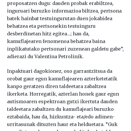
proposatzen dugu: dauden probak erabiltzea,
inguruari buruzko informazioa biltzea, pertsona
batek hainbat testuingurutan duen jokabidea
behatzea eta pertsonekin testuinguru
desberdinetan hitz egitea…; hau da,
kamuflajearen fenomenoa behatzea baina
inplikatutako pertsonari zuzenean galdetu gabe”,
adierazi du Valentina Petrolinik.
Inpaktuari dagokionez, oso garrantzitsua da
orobat gaur egun kamuflajearen azterketetatik
kanpo geratzen diren taldeetara zabaltzea
ikerketa. Horregatik, azterlan honek gaur egun
autismoaren espektroan gutxi ikertuta dauden
taldeetara zabaltzen du kamuflajeari buruzko
eztabaida, hau da, hizkuntza- eta/edo adimen-
urritasunak dituzten haur eta helduetara. “Guk