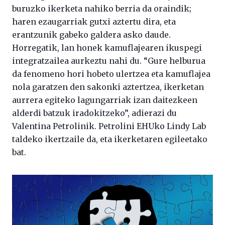
buruzko ikerketa nahiko berria da oraindik;
haren ezaugarriak gutxi aztertu dira, eta
erantzunik gabeko galdera asko daude.
Horregatik, lan honek kamuflajearen ikuspegi
integratzailea aurkeztu nahi du. “Gure helburua
da fenomeno hori hobeto ulertzea eta kamuflajea
nola garatzen den sakonki aztertzea, ikerketan
aurrera egiteko lagungarriak izan daitezkeen
alderdi batzuk iradokitzeko”, adierazi du
Valentina Petrolinik. Petrolini EHUko Lindy Lab
taldeko ikertzaile da, eta ikerketaren egileetako
bat.