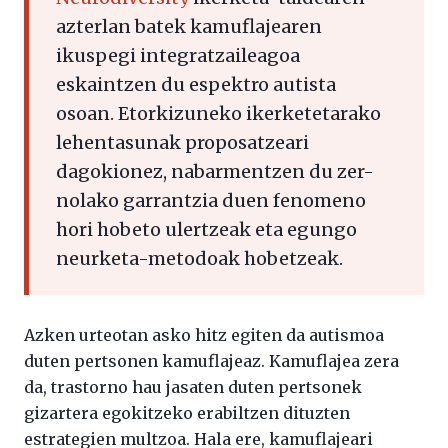
azterlan batek kamuflajearen
ikuspegi integratzaileagoa
eskaintzen du espektro autista
osoan. Etorkizuneko ikerketetarako
lehentasunak proposatzeari
dagokionez, nabarmentzen du zer-
nolako garrantzia duen fenomeno
hori hobeto ulertzeak eta egungo
neurketa-metodoak hobetzeak.
Azken urteotan asko hitz egiten da autismoa
duten pertsonen kamuflajeaz. Kamuflajea zera
da, trastorno hau jasaten duten pertsonek
gizartera egokitzeko erabiltzen dituzten
estrategien multzoa. Hala ere, kamuflajeari