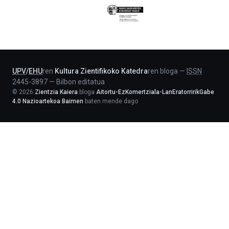
Eusko
Jaurlaritza
-
Lehendakaritza
UPV
/
EHU
ren
Kultura Zientifikoko Katedra
ren bloga
—
ISSN
2445-3897
—
Bilbon editatua
©
2026
Zientzia Kaiera
bloga
Aitortu-EzKomertziala-LanEratorririkGabe
4.0 Nazioartekoa Baimen
baten mende dago