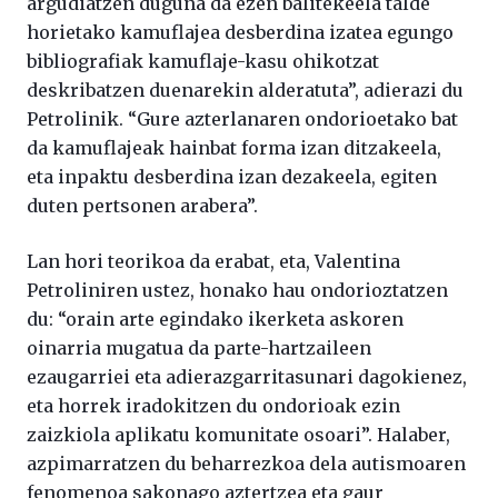
argudiatzen duguna da ezen balitekeela talde
horietako kamuflajea desberdina izatea egungo
bibliografiak kamuflaje-kasu ohikotzat
deskribatzen duenarekin alderatuta”, adierazi du
Petrolinik. “Gure azterlanaren ondorioetako bat
da kamuflajeak hainbat forma izan ditzakeela,
eta inpaktu desberdina izan dezakeela, egiten
duten pertsonen arabera”.
Lan hori teorikoa da erabat, eta, Valentina
Petroliniren ustez, honako hau ondorioztatzen
du: “orain arte egindako ikerketa askoren
oinarria mugatua da parte-hartzaileen
ezaugarriei eta adierazgarritasunari dagokienez,
eta horrek iradokitzen du ondorioak ezin
zaizkiola aplikatu komunitate osoari”. Halaber,
azpimarratzen du beharrezkoa dela autismoaren
fenomenoa sakonago aztertzea eta gaur