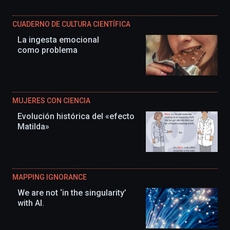
CUADERNO DE CULTURA CIENTÍFICA
La ingesta emocional
como problema
MUJERES CON CIENCIA
Evolución histórica del «efecto
Matilda»
MAPPING IGNORANCE
We are not ‘in the singularity’
with AI.