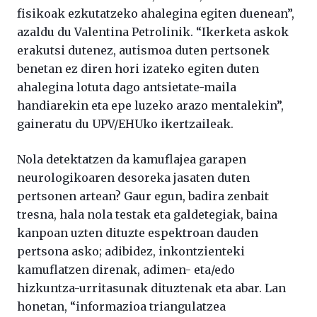
fisikoak ezkutatzeko ahalegina egiten duenean”,
azaldu du Valentina Petrolinik. “Ikerketa askok
erakutsi dutenez, autismoa duten pertsonek
benetan ez diren hori izateko egiten duten
ahalegina lotuta dago antsietate-maila
handiarekin eta epe luzeko arazo mentalekin”,
gaineratu du UPV/EHUko ikertzaileak.
Nola detektatzen da kamuflajea garapen
neurologikoaren desoreka jasaten duten
pertsonen artean? Gaur egun, badira zenbait
tresna, hala nola testak eta galdetegiak, baina
kanpoan uzten dituzte espektroan dauden
pertsona asko; adibidez, inkontzienteki
kamuflatzen direnak, adimen- eta/edo
hizkuntza-urritasunak dituztenak eta abar. Lan
honetan, “informazioa triangulatzea