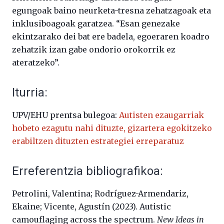
egungoak baino neurketa-tresna zehatzagoak eta
inklusiboagoak garatzea. “Esan genezake
ekintzarako dei bat ere badela, egoeraren koadro
zehatzik izan gabe ondorio orokorrik ez
ateratzeko”.
Iturria:
UPV/EHU prentsa bulegoa:
Autisten ezaugarriak
hobeto ezagutu nahi dituzte, gizartera egokitzeko
erabiltzen dituzten estrategiei erreparatuz
Erreferentzia bibliografikoa:
Petrolini, Valentina; Rodríguez-Armendariz,
Ekaine; Vicente, Agustín (2023).
Autistic
camouflaging across the spectrum.
New Ideas in